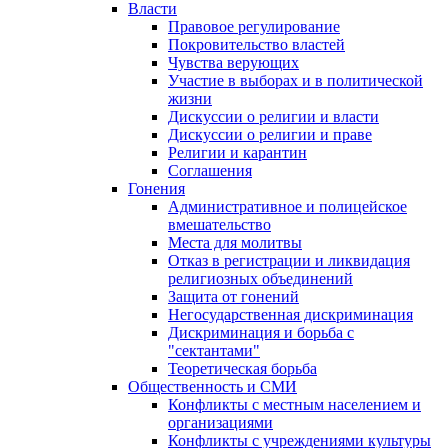
Власти
Правовое регулирование
Покровительство властей
Чувства верующих
Участие в выборах и в политической
жизни
Дискуссии о религии и власти
Дискуссии о религии и праве
Религии и карантин
Соглашения
Гонения
Административное и полицейское
вмешательство
Места для молитвы
Отказ в регистрации и ликвидация
религиозных объединений
Защита от гонений
Негосударственная дискриминация
Дискриминация и борьба с
"сектантами"
Теоретическая борьба
Общественность и СМИ
Конфликты с местным населением и
организациями
Конфликты с учреждениями культуры