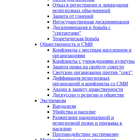
Отказ в регистрации и ликвидация
религиозных объединений
Защита от гонений
Негосударственная дискриминация
Дискриминация и борьба с
"сектантами"
Теоретическая борьба
Общественность и СМИ
Конфликты с местным населением и
организациями
Конфликты с учреждениями культуры
Защита права на свободу совести
Светские организации против "сект"
Диффамация религиозных
организаций и конфликты со СМИ
Акции в защиту нравственности
Дискуссии о религии и обществе
Экстремизм
Вандализм
Убийства и насилие
Разжигание национальной и
религиозной розни и призывы к
насилию
Противодействие экстремизму
Межконфессиональные отношения