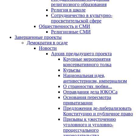
религиозного образования
Религия в школе
Сотрудничество в культурно-
просветительской сфере
Общественность и СМИ
Религиозные СМИ
Завершенные проекты
Демократия в осаде
Новости
Архив предыдущего проекта
Крупные мероприятия
консервативного толка
Курьезы
Национальная идея,
антивестернизм, империализм
О странностях любви...
Оправдания дела ЮКОСа
Основания пересмотра
приватизации
Предложения де-либерализовать
Конституцию и публичное право
Призывы к ужесточению
уголовного и уголовно-
процессуального
законодательства