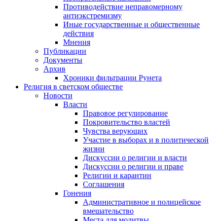
Противодействие неправомерному
антиэкстремизму
Иные государственные и общественные
действия
Мнения
Публикации
Документы
Архив
Хроники фильтрации Рунета
Религия в светском обществе
Новости
Власти
Правовое регулирование
Покровительство властей
Чувства верующих
Участие в выборах и в политической
жизни
Дискуссии о религии и власти
Дискуссии о религии и праве
Религии и карантин
Соглашения
Гонения
Административное и полицейское
вмешательство
Места для молитвы