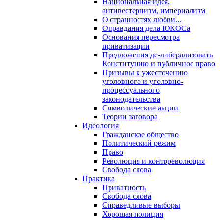
Национальная идея,
антивестернизм, империализм
О странностях любви...
Оправдания дела ЮКОСа
Основания пересмотра
приватизации
Предложения де-либерализовать
Конституцию и публичное право
Призывы к ужесточению
уголовного и уголовно-
процессуального
законодательства
Символические акции
Теории заговора
Идеология
Гражданское общество
Политический режим
Право
Революция и контрреволюция
Свобода слова
Практика
Приватность
Свобода слова
Справедливые выборы
Хорошая полиция