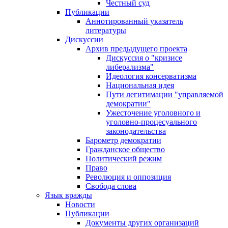
Честный суд
Публикации
Аннотированный указатель
литературы
Дискуссии
Архив предыдущего проекта
Дискуссия о "кризисе
либерализма"
Идеология консерватизма
Национальная идея
Пути легитимации "управляемой
демократии"
Ужесточение уголовного и
уголовно-процесуального
законодательства
Барометр демократии
Гражданское общество
Политический режим
Право
Революция и оппозиция
Свобода слова
Язык вражды
Новости
Публикации
Документы других организаций