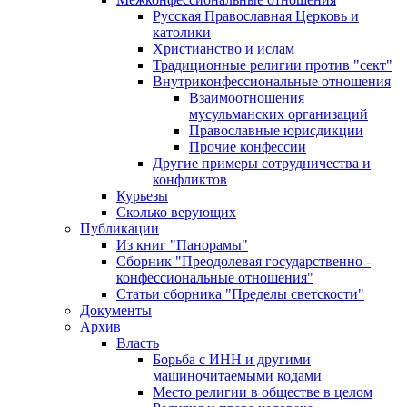
Русская Православная Церковь и
католики
Христианство и ислам
Традиционные религии против "сект"
Внутриконфессиональные отношения
Взаимоотношения
мусульманских организаций
Православные юрисдикции
Прочие конфессии
Другие примеры сотрудничества и
конфликтов
Курьезы
Сколько верующих
Публикации
Из книг "Панорамы"
Сборник "Преодолевая государственно -
конфессиональные отношения"
Статьи сборника "Пределы светскости"
Документы
Архив
Власть
Борьба с ИНН и другими
машиночитаемыми кодами
Место религии в обществе в целом