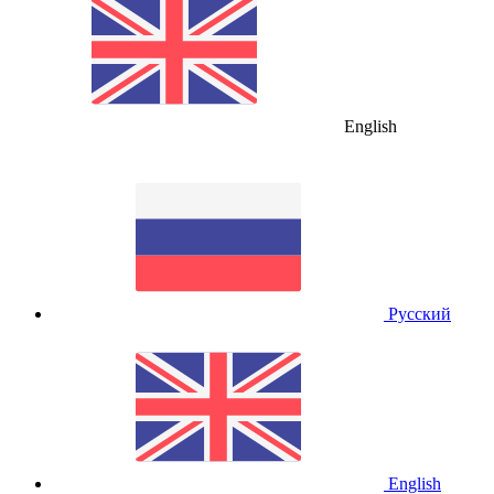
English
Русский
English