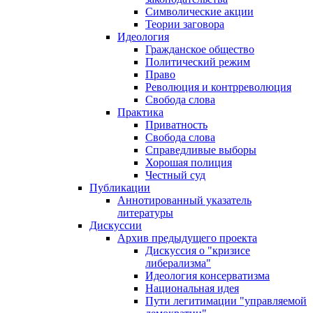
Символические акции
Теории заговора
Идеология
Гражданское общество
Политический режим
Право
Революция и контрреволюция
Свобода слова
Практика
Приватность
Свобода слова
Справедливые выборы
Хорошая полиция
Честный суд
Публикации
Аннотированный указатель
литературы
Дискуссии
Архив предыдущего проекта
Дискуссия о "кризисе
либерализма"
Идеология консерватизма
Национальная идея
Пути легитимации "управляемой