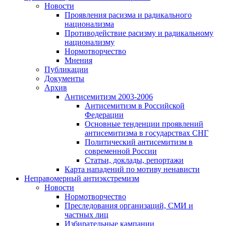
Новости
Проявления расизма и радикального
национализма
Противодействие расизму и радикальному
национализму
Нормотворчество
Мнения
Публикации
Документы
Архив
Антисемитизм 2003-2006
Антисемитизм в Российской
Федерации
Основные тенденции проявлений
антисемитизма в государствах СНГ
Политический антисемитизм в
современной России
Статьи, доклады, репортажи
Карта нападений по мотиву ненависти
Неправомерный антиэкстремизм
Новости
Нормотворчество
Преследования организаций, СМИ и
частных лиц
Избирательные кампании