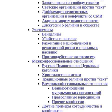
Защита права на свободу совести
Светские организации против "сект"
Диффамация религиозных
организаций и конфликты со СМИ
Акции в защиту нравственности
Дискуссии о религии и обществе
Экстремизм
Вандализм
Убийства и насилие
Разжигание национальной и
религиозной розни и призывы к
насилию
Противодействие экстремизму
Межконфессиональные отношения
Русская Православная Церковь и
католики
Христианство и ислам
Традиционные религии против "сект"
Внутриконфессиональные отношения
Взаимоотношения
мусульманских организаций
Православные юрисдикции
Прочие конфессии
Другие примеры сотрудничества и
конфликтов