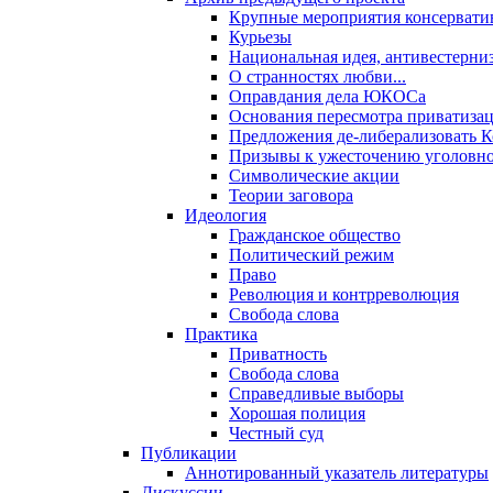
Крупные мероприятия консервати
Курьезы
Национальная идея, антивестерни
О странностях любви...
Оправдания дела ЮКОСа
Основания пересмотра приватиза
Предложения де-либерализовать 
Призывы к ужесточению уголовног
Символические акции
Теории заговора
Идеология
Гражданское общество
Политический режим
Право
Революция и контрреволюция
Свобода слова
Практика
Приватность
Свобода слова
Справедливые выборы
Хорошая полиция
Честный суд
Публикации
Аннотированный указатель литературы
Дискуссии