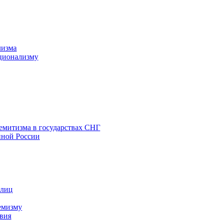
лизма
ционализму
емитизма в государствах СНГ
нной России
 лиц
емизму
вия