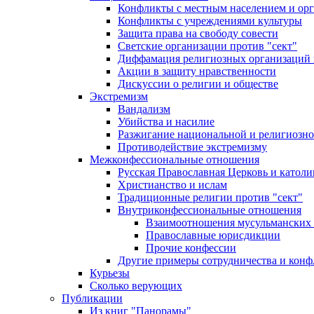
Конфликты с местным населением и ор
Конфликты с учреждениями культуры
Защита права на свободу совести
Светские организации против "сект"
Диффамация религиозных организаций
Акции в защиту нравственности
Дискуссии о религии и обществе
Экстремизм
Вандализм
Убийства и насилие
Разжигание национальной и религиозно
Противодействие экстремизму
Межконфессиональные отношения
Русская Православная Церковь и католи
Христианство и ислам
Традиционные религии против "сект"
Внутриконфессиональные отношения
Взаимоотношения мусульманских 
Православные юрисдикции
Прочие конфессии
Другие примеры сотрудничества и конф
Курьезы
Сколько верующих
Публикации
Из книг "Панорамы"