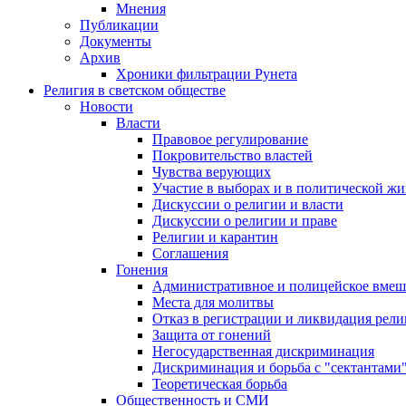
Мнения
Публикации
Документы
Архив
Хроники фильтрации Рунета
Религия в светском обществе
Новости
Власти
Правовое регулирование
Покровительство властей
Чувства верующих
Участие в выборах и в политической ж
Дискуссии о религии и власти
Дискуссии о религии и праве
Религии и карантин
Соглашения
Гонения
Административное и полицейское вмеш
Места для молитвы
Отказ в регистрации и ликвидация рел
Защита от гонений
Негосударственная дискриминация
Дискриминация и борьба с "сектантами
Теоретическая борьба
Общественность и СМИ