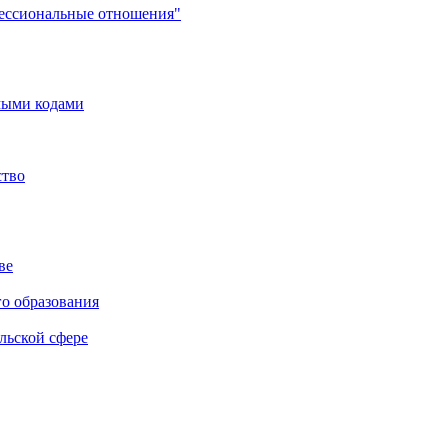
фессиональные отношения"
мыми кодами
ство
ве
го образования
льской сфере