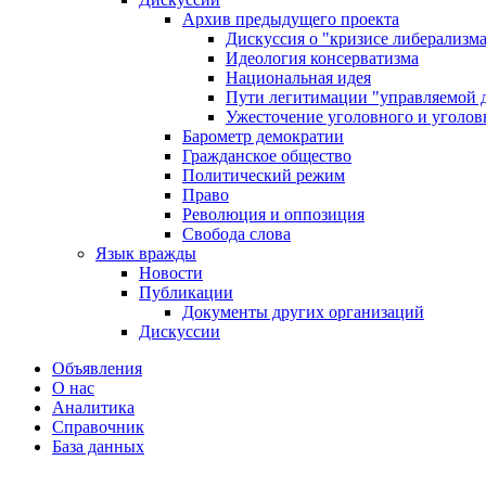
Архив предыдущего проекта
Дискуссия о "кризисе либерализм
Идеология консерватизма
Национальная идея
Пути легитимации "управляемой 
Ужесточение уголовного и уголов
Барометр демократии
Гражданское общество
Политический режим
Право
Революция и оппозиция
Свобода слова
Язык вражды
Новости
Публикации
Документы других организаций
Дискуссии
Объявления
О нас
Аналитика
Справочник
База данных