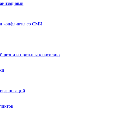
ганизациями
 и конфликты со СМИ
й розни и призывы к насилию
ки
организаций
ликтов