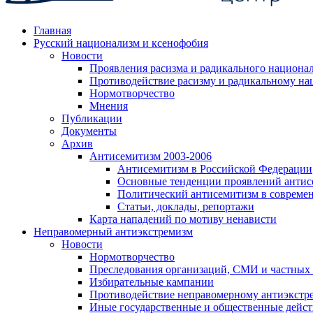
Главная
Русский национализм и ксенофобия
Новости
Проявления расизма и радикального национа
Противодействие расизму и радикальному на
Нормотворчество
Мнения
Публикации
Документы
Архив
Антисемитизм 2003-2006
Антисемитизм в Российской Федерации
Основные тенденции проявлений антис
Политический антисемитизм в совреме
Статьи, доклады, репортажи
Карта нападений по мотиву ненависти
Неправомерный антиэкстремизм
Новости
Нормотворчество
Преследования организаций, СМИ и частных
Избирательные кампании
Противодействие неправомерному антиэкстр
Иные государственные и общественные дейст