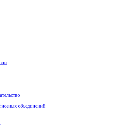
изни
ательство
игиозных объединений
"