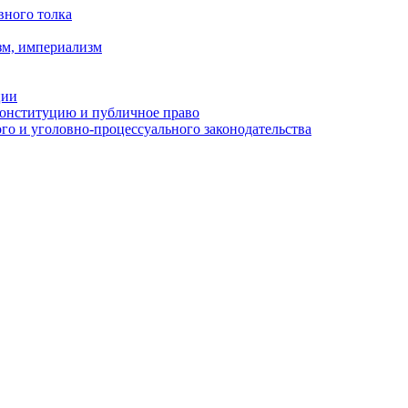
вного толка
зм, империализм
ции
Конституцию и публичное право
о и уголовно-процессуального законодательства