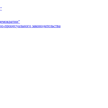
а"
демократии"
но-процесуального законодательства