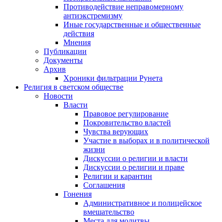
Противодействие неправомерному
антиэкстремизму
Иные государственные и общественные
действия
Мнения
Публикации
Документы
Архив
Хроники фильтрации Рунета
Религия в светском обществе
Новости
Власти
Правовое регулирование
Покровительство властей
Чувства верующих
Участие в выборах и в политической
жизни
Дискуссии о религии и власти
Дискуссии о религии и праве
Религии и карантин
Соглашения
Гонения
Административное и полицейское
вмешательство
Места для молитвы