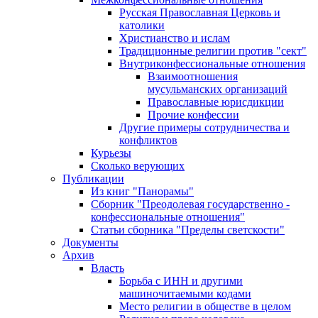
Русская Православная Церковь и
католики
Христианство и ислам
Традиционные религии против "сект"
Внутриконфессиональные отношения
Взаимоотношения
мусульманских организаций
Православные юрисдикции
Прочие конфессии
Другие примеры сотрудничества и
конфликтов
Курьезы
Сколько верующих
Публикации
Из книг "Панорамы"
Сборник "Преодолевая государственно -
конфессиональные отношения"
Статьи сборника "Пределы светскости"
Документы
Архив
Власть
Борьба с ИНН и другими
машиночитаемыми кодами
Место религии в обществе в целом