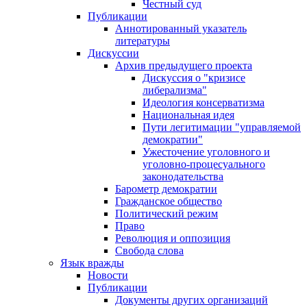
Честный суд
Публикации
Аннотированный указатель
литературы
Дискуссии
Архив предыдущего проекта
Дискуссия о "кризисе
либерализма"
Идеология консерватизма
Национальная идея
Пути легитимации "управляемой
демократии"
Ужесточение уголовного и
уголовно-процесуального
законодательства
Барометр демократии
Гражданское общество
Политический режим
Право
Революция и оппозиция
Свобода слова
Язык вражды
Новости
Публикации
Документы других организаций