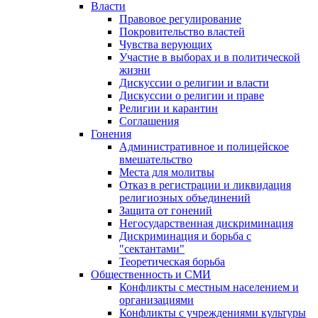
Власти
Правовое регулирование
Покровительство властей
Чувства верующих
Участие в выборах и в политической
жизни
Дискуссии о религии и власти
Дискуссии о религии и праве
Религии и карантин
Соглашения
Гонения
Административное и полицейское
вмешательство
Места для молитвы
Отказ в регистрации и ликвидация
религиозных объединений
Защита от гонений
Негосударственная дискриминация
Дискриминация и борьба с
"сектантами"
Теоретическая борьба
Общественность и СМИ
Конфликты с местным населением и
организациями
Конфликты с учреждениями культуры