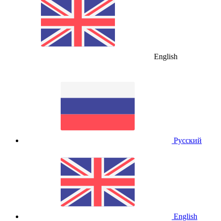
English
Русский
English