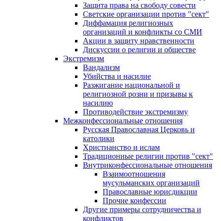
Защита права на свободу совести
Светские организации против "сект"
Диффамация религиозных
организаций и конфликты со СМИ
Акции в защиту нравственности
Дискуссии о религии и обществе
Экстремизм
Вандализм
Убийства и насилие
Разжигание национальной и
религиозной розни и призывы к
насилию
Противодействие экстремизму
Межконфессиональные отношения
Русская Православная Церковь и
католики
Христианство и ислам
Традиционные религии против "сект"
Внутриконфессиональные отношения
Взаимоотношения
мусульманских организаций
Православные юрисдикции
Прочие конфессии
Другие примеры сотрудничества и
конфликтов