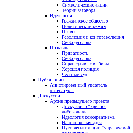
Символические акции
Теории заговора
Идеология
Гражданское общество
Политический режим
Право
Революция и контрреволюция
Свобода слова
Практика
Приватность
Свобода слова
Справедливые выборы
Хорошая полиция
Честный суд
Публикации
Аннотированный указатель
литературы
Дискуссии
Архив предыдущего проекта
Дискуссия о "кризисе
либерализма"
Идеология консерватизма
Национальная идея
Пути легитимации "управляемой