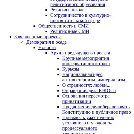
религиозного образования
Религия в школе
Сотрудничество в культурно-
просветительской сфере
Общественность и СМИ
Религиозные СМИ
Завершенные проекты
Демократия в осаде
Новости
Архив предыдущего проекта
Крупные мероприятия
консервативного толка
Курьезы
Национальная идея,
антивестернизм, империализм
О странностях любви...
Оправдания дела ЮКОСа
Основания пересмотра
приватизации
Предложения де-либерализовать
Конституцию и публичное право
Призывы к ужесточению
уголовного и уголовно-
процессуального
законодательства