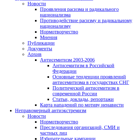
Новости
Проявления расизма и радикального
национализма
Противодействие расизму и радикальному
национализму
Нормотворчество
Мнения
Публикации
Документы
Архив
Антисемитизм 2003-2006
Антисемитизм в Российской
Федерации
Основные тенденции проявлений
антисемитизма в государствах СНГ
Политический антисемитизм в
современной России
Статьи, доклады, репортажи
Карта нападений по мотиву ненависти
Неправомерный антиэкстремизм
Новости
Нормотворчество
Преследования организаций, СМИ и
частных лиц
Избирательные кампании