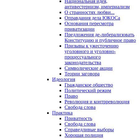
Национальная идея,
антивестернизм, империализм
О странностях любви...
Оправдания дела ЮКОСа
Основания пересмотра
приватизации
Предложения де-либерализовать
Конституцию и публичное право
Призывы к ужесточению
уголовного и уголовно-
процессуального
законодательства
Символические акции
Теории заговора
Идеология
Гражданское общество
Политический режим
Право
Революция и контрреволюция
Свобода слова
Практика
Приватность
Свобода слова
Справедливые выборы
Хорошая полиция