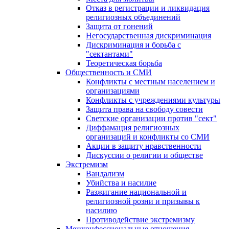
Отказ в регистрации и ликвидация
религиозных объединений
Защита от гонений
Негосударственная дискриминация
Дискриминация и борьба с
"сектантами"
Теоретическая борьба
Общественность и СМИ
Конфликты с местным населением и
организациями
Конфликты с учреждениями культуры
Защита права на свободу совести
Светские организации против "сект"
Диффамация религиозных
организаций и конфликты со СМИ
Акции в защиту нравственности
Дискуссии о религии и обществе
Экстремизм
Вандализм
Убийства и насилие
Разжигание национальной и
религиозной розни и призывы к
насилию
Противодействие экстремизму
Межконфессиональные отношения