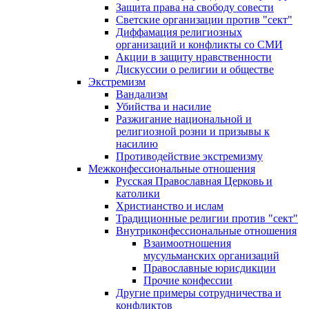
Защита права на свободу совести
Светские организации против "сект"
Диффамация религиозных
организаций и конфликты со СМИ
Акции в защиту нравственности
Дискуссии о религии и обществе
Экстремизм
Вандализм
Убийства и насилие
Разжигание национальной и
религиозной розни и призывы к
насилию
Противодействие экстремизму
Межконфессиональные отношения
Русская Православная Церковь и
католики
Христианство и ислам
Традиционные религии против "сект"
Внутриконфессиональные отношения
Взаимоотношения
мусульманских организаций
Православные юрисдикции
Прочие конфессии
Другие примеры сотрудничества и
конфликтов