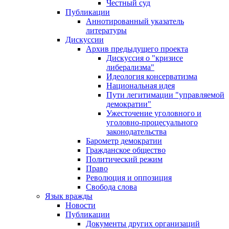
Честный суд
Публикации
Аннотированный указатель
литературы
Дискуссии
Архив предыдущего проекта
Дискуссия о "кризисе
либерализма"
Идеология консерватизма
Национальная идея
Пути легитимации "управляемой
демократии"
Ужесточение уголовного и
уголовно-процесуального
законодательства
Барометр демократии
Гражданское общество
Политический режим
Право
Революция и оппозиция
Свобода слова
Язык вражды
Новости
Публикации
Документы других организаций