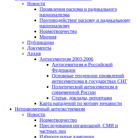
Новости
Проявления расизма и радикального
национализма
Противодействие расизму и радикальному
национализму
Нормотворчество
Мнения
Публикации
Документы
Архив
Антисемитизм 2003-2006
Антисемитизм в Российской
Федерации
Основные тенденции проявлений
антисемитизма в государствах СНГ
Политический антисемитизм в
современной России
Статьи, доклады, репортажи
Карта нападений по мотиву ненависти
Неправомерный антиэкстремизм
Новости
Нормотворчество
Преследования организаций, СМИ и
частных лиц
Избирательные кампании