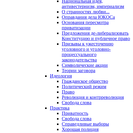
Национальная идея,
антивестернизм, империализм
О странностях любви...
Оправдания дела ЮКОСа
Основания пересмотра
приватизации
Предложения де-либерализовать
Конституцию и публичное право
Призывы к ужесточению
уголовного и уголовно-
процессуального
законодательства
Символические акции
Теории заговора
Идеология
Гражданское общество
Политический режим
Право
Революция и контрреволюция
Свобода слова
Практика
Приватность
Свобода слова
Справедливые выборы
Хорошая полиция