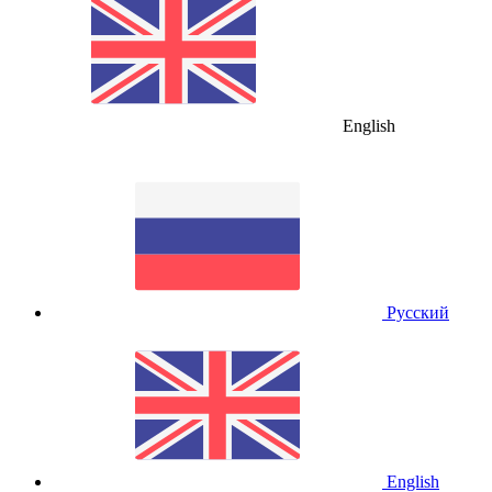
English
Русский
English