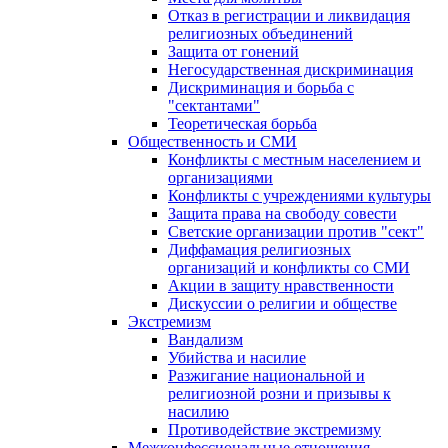
Отказ в регистрации и ликвидация
религиозных объединений
Защита от гонений
Негосударственная дискриминация
Дискриминация и борьба с
"сектантами"
Теоретическая борьба
Общественность и СМИ
Конфликты с местным населением и
организациями
Конфликты с учреждениями культуры
Защита права на свободу совести
Светские организации против "сект"
Диффамация религиозных
организаций и конфликты со СМИ
Акции в защиту нравственности
Дискуссии о религии и обществе
Экстремизм
Вандализм
Убийства и насилие
Разжигание национальной и
религиозной розни и призывы к
насилию
Противодействие экстремизму
Межконфессиональные отношения