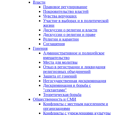
Власти
Правовое регулирование
Покровительство властей
Чувства верующих
Участие в выборах и в политической
жизни
Дискуссии о религии и власти
Дискуссии о религии и праве
Религии и карантин
Соглашения
Гонения
Административное и полицейское
вмешательство
Места для молитвы
Отказ в регистрации и ликвидация
религиозных объединений
Защита от гонений
Негосударственная дискриминация
Дискриминация и борьба с
"сектантами"
Теоретическая борьба
Общественность и СМИ
Конфликты с местным населением и
организациями
Конфликты с учреждениями культуры