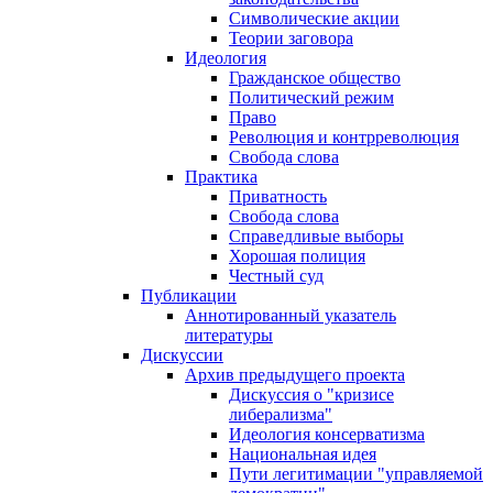
Символические акции
Теории заговора
Идеология
Гражданское общество
Политический режим
Право
Революция и контрреволюция
Свобода слова
Практика
Приватность
Свобода слова
Справедливые выборы
Хорошая полиция
Честный суд
Публикации
Аннотированный указатель
литературы
Дискуссии
Архив предыдущего проекта
Дискуссия о "кризисе
либерализма"
Идеология консерватизма
Национальная идея
Пути легитимации "управляемой