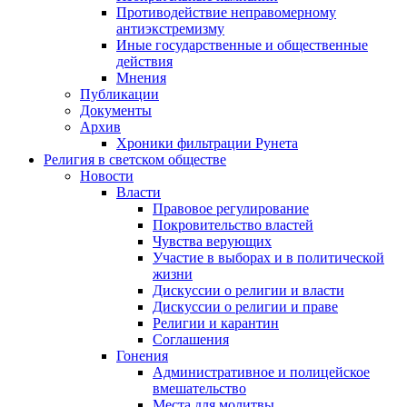
Противодействие неправомерному
антиэкстремизму
Иные государственные и общественные
действия
Мнения
Публикации
Документы
Архив
Хроники фильтрации Рунета
Религия в светском обществе
Новости
Власти
Правовое регулирование
Покровительство властей
Чувства верующих
Участие в выборах и в политической
жизни
Дискуссии о религии и власти
Дискуссии о религии и праве
Религии и карантин
Соглашения
Гонения
Административное и полицейское
вмешательство
Места для молитвы