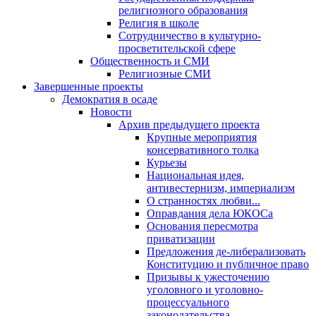
религиозного образования
Религия в школе
Сотрудничество в культурно-
просветительской сфере
Общественность и СМИ
Религиозные СМИ
Завершенные проекты
Демократия в осаде
Новости
Архив предыдущего проекта
Крупные мероприятия
консервативного толка
Курьезы
Национальная идея,
антивестернизм, империализм
О странностях любви...
Оправдания дела ЮКОСа
Основания пересмотра
приватизации
Предложения де-либерализовать
Конституцию и публичное право
Призывы к ужесточению
уголовного и уголовно-
процессуального
законодательства