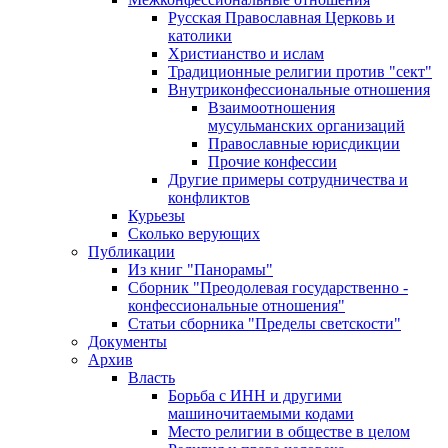
Русская Православная Церковь и
католики
Христианство и ислам
Традиционные религии против "сект"
Внутриконфессиональные отношения
Взаимоотношения
мусульманских организаций
Православные юрисдикции
Прочие конфессии
Другие примеры сотрудничества и
конфликтов
Курьезы
Сколько верующих
Публикации
Из книг "Панорамы"
Сборник "Преодолевая государственно -
конфессиональные отношения"
Статьи сборника "Пределы светскости"
Документы
Архив
Власть
Борьба с ИНН и другими
машиночитаемыми кодами
Место религии в обществе в целом