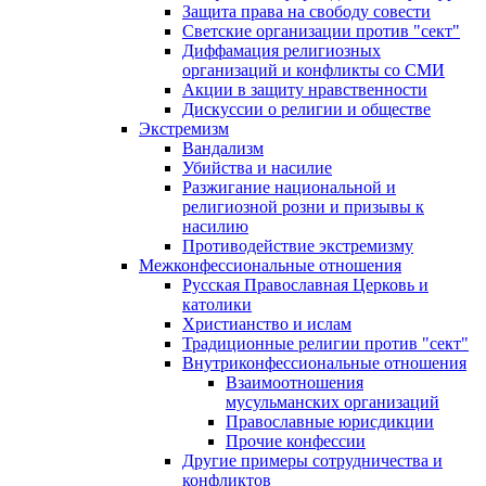
Защита права на свободу совести
Светские организации против "сект"
Диффамация религиозных
организаций и конфликты со СМИ
Акции в защиту нравственности
Дискуссии о религии и обществе
Экстремизм
Вандализм
Убийства и насилие
Разжигание национальной и
религиозной розни и призывы к
насилию
Противодействие экстремизму
Межконфессиональные отношения
Русская Православная Церковь и
католики
Христианство и ислам
Традиционные религии против "сект"
Внутриконфессиональные отношения
Взаимоотношения
мусульманских организаций
Православные юрисдикции
Прочие конфессии
Другие примеры сотрудничества и
конфликтов