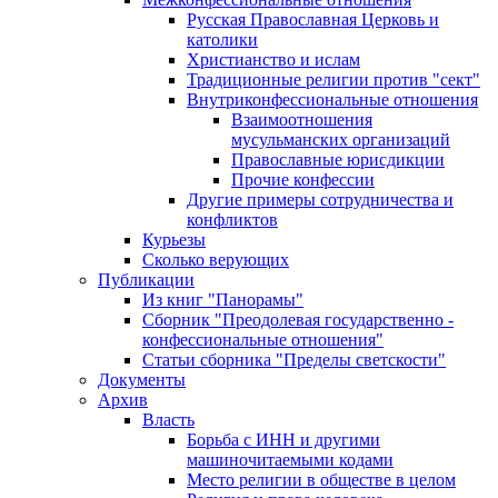
Русская Православная Церковь и
католики
Христианство и ислам
Традиционные религии против "сект"
Внутриконфессиональные отношения
Взаимоотношения
мусульманских организаций
Православные юрисдикции
Прочие конфессии
Другие примеры сотрудничества и
конфликтов
Курьезы
Сколько верующих
Публикации
Из книг "Панорамы"
Сборник "Преодолевая государственно -
конфессиональные отношения"
Статьи сборника "Пределы светскости"
Документы
Архив
Власть
Борьба с ИНН и другими
машиночитаемыми кодами
Место религии в обществе в целом