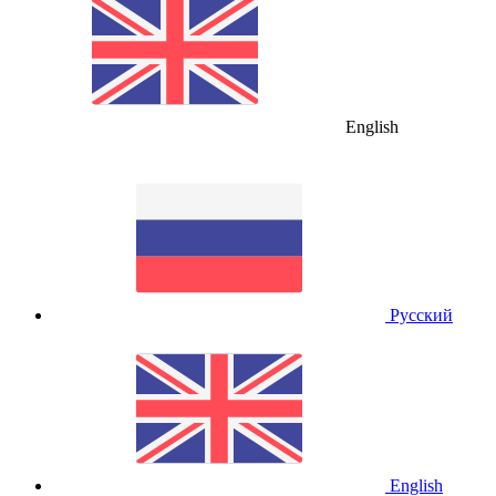
English
Русский
English