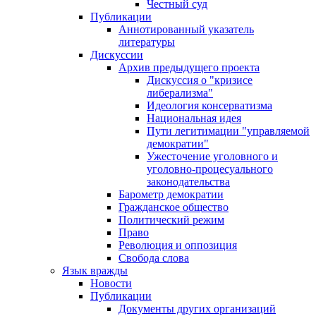
Честный суд
Публикации
Аннотированный указатель
литературы
Дискуссии
Архив предыдущего проекта
Дискуссия о "кризисе
либерализма"
Идеология консерватизма
Национальная идея
Пути легитимации "управляемой
демократии"
Ужесточение уголовного и
уголовно-процесуального
законодательства
Барометр демократии
Гражданское общество
Политический режим
Право
Революция и оппозиция
Свобода слова
Язык вражды
Новости
Публикации
Документы других организаций