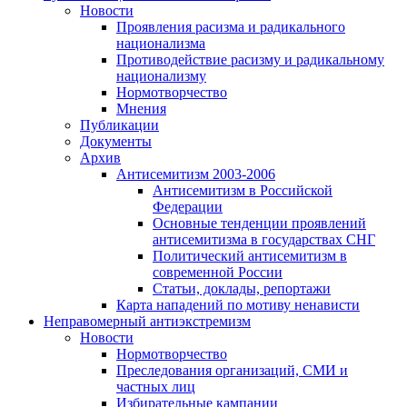
Новости
Проявления расизма и радикального
национализма
Противодействие расизму и радикальному
национализму
Нормотворчество
Мнения
Публикации
Документы
Архив
Антисемитизм 2003-2006
Антисемитизм в Российской
Федерации
Основные тенденции проявлений
антисемитизма в государствах СНГ
Политический антисемитизм в
современной России
Статьи, доклады, репортажи
Карта нападений по мотиву ненависти
Неправомерный антиэкстремизм
Новости
Нормотворчество
Преследования организаций, СМИ и
частных лиц
Избирательные кампании