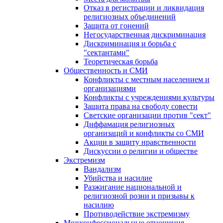
Отказ в регистрации и ликвидация
религиозных объединений
Защита от гонений
Негосударственная дискриминация
Дискриминация и борьба с
"сектантами"
Теоретическая борьба
Общественность и СМИ
Конфликты с местным населением и
организациями
Конфликты с учреждениями культуры
Защита права на свободу совести
Светские организации против "сект"
Диффамация религиозных
организаций и конфликты со СМИ
Акции в защиту нравственности
Дискуссии о религии и обществе
Экстремизм
Вандализм
Убийства и насилие
Разжигание национальной и
религиозной розни и призывы к
насилию
Противодействие экстремизму
Межконфессиональные отношения