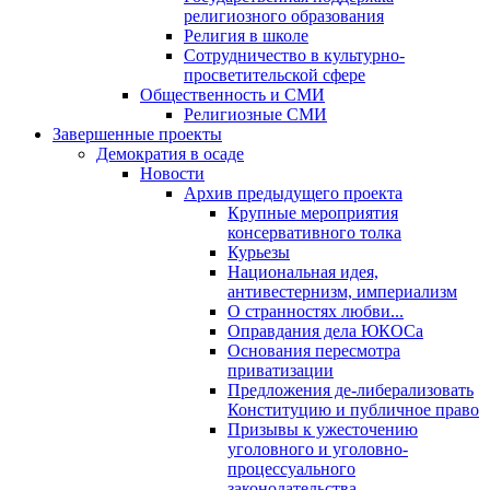
религиозного образования
Религия в школе
Сотрудничество в культурно-
просветительской сфере
Общественность и СМИ
Религиозные СМИ
Завершенные проекты
Демократия в осаде
Новости
Архив предыдущего проекта
Крупные мероприятия
консервативного толка
Курьезы
Национальная идея,
антивестернизм, империализм
О странностях любви...
Оправдания дела ЮКОСа
Основания пересмотра
приватизации
Предложения де-либерализовать
Конституцию и публичное право
Призывы к ужесточению
уголовного и уголовно-
процессуального
законодательства