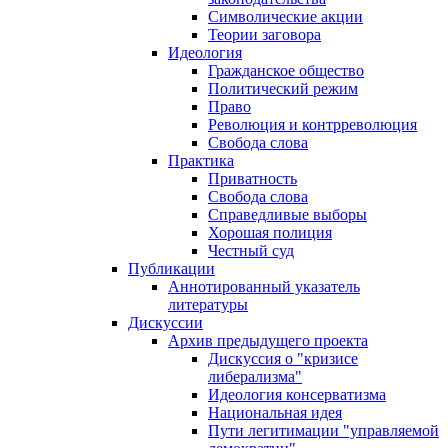
Символические акции
Теории заговора
Идеология
Гражданское общество
Политический режим
Право
Революция и контрреволюция
Свобода слова
Практика
Приватность
Свобода слова
Справедливые выборы
Хорошая полиция
Честный суд
Публикации
Аннотированный указатель
литературы
Дискуссии
Архив предыдущего проекта
Дискуссия о "кризисе
либерализма"
Идеология консерватизма
Национальная идея
Пути легитимации "управляемой