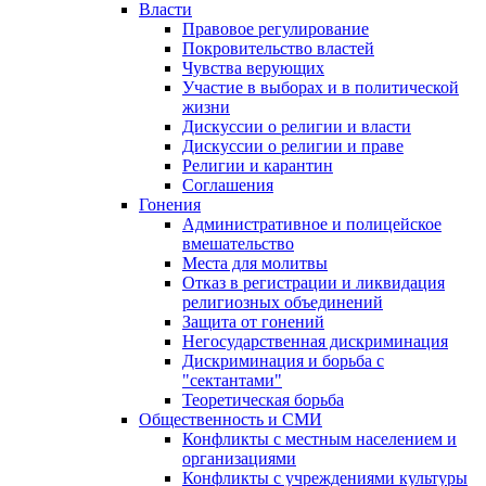
Власти
Правовое регулирование
Покровительство властей
Чувства верующих
Участие в выборах и в политической
жизни
Дискуссии о религии и власти
Дискуссии о религии и праве
Религии и карантин
Соглашения
Гонения
Административное и полицейское
вмешательство
Места для молитвы
Отказ в регистрации и ликвидация
религиозных объединений
Защита от гонений
Негосударственная дискриминация
Дискриминация и борьба с
"сектантами"
Теоретическая борьба
Общественность и СМИ
Конфликты с местным населением и
организациями
Конфликты с учреждениями культуры