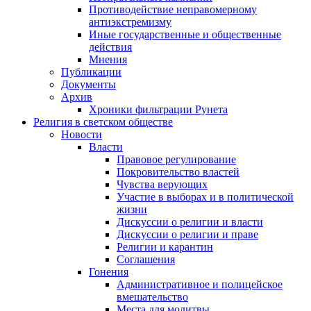
Противодействие неправомерному
антиэкстремизму
Иные государственные и общественные
действия
Мнения
Публикации
Документы
Архив
Хроники фильтрации Рунета
Религия в светском обществе
Новости
Власти
Правовое регулирование
Покровительство властей
Чувства верующих
Участие в выборах и в политической
жизни
Дискуссии о религии и власти
Дискуссии о религии и праве
Религии и карантин
Соглашения
Гонения
Административное и полицейское
вмешательство
Места для молитвы