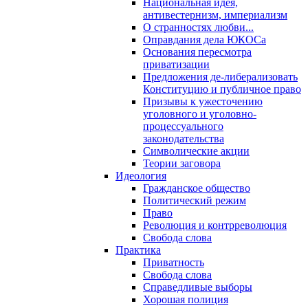
Национальная идея,
антивестернизм, империализм
О странностях любви...
Оправдания дела ЮКОСа
Основания пересмотра
приватизации
Предложения де-либерализовать
Конституцию и публичное право
Призывы к ужесточению
уголовного и уголовно-
процессуального
законодательства
Символические акции
Теории заговора
Идеология
Гражданское общество
Политический режим
Право
Революция и контрреволюция
Свобода слова
Практика
Приватность
Свобода слова
Справедливые выборы
Хорошая полиция