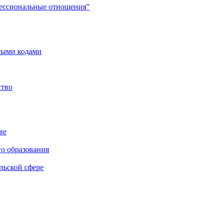
фессиональные отношения"
мыми кодами
ство
ве
го образования
льской сфере