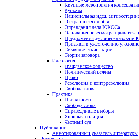
Крупные мероприятия консервати
Курьезы
Национальная идея, антивестерни
О странностях любви...
Оправдания дела ЮКОСа
Основания пересмотра приватиза
Предложения де-либерализовать 
Призывы к ужесточению уголовног
Символические акции
Теории заговора
Идеология
Гражданское общество
Политический режим
Право
Революция и контрреволюция
Свобода слова
Практика
Приватность
Свобода слова
Справедливые выборы
Хорошая полиция
Честный суд
Публикации
Аннотированный указатель литературы
Дискуссии