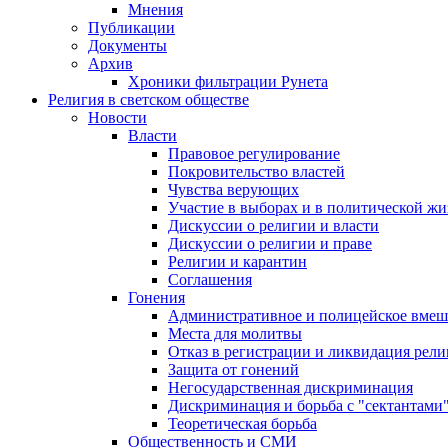
Мнения
Публикации
Документы
Архив
Хроники фильтрации Рунета
Религия в светском обществе
Новости
Власти
Правовое регулирование
Покровительство властей
Чувства верующих
Участие в выборах и в политической ж
Дискуссии о религии и власти
Дискуссии о религии и праве
Религии и карантин
Соглашения
Гонения
Административное и полицейское вмеш
Места для молитвы
Отказ в регистрации и ликвидация рел
Защита от гонений
Негосударственная дискриминация
Дискриминация и борьба с "сектантами
Теоретическая борьба
Общественность и СМИ