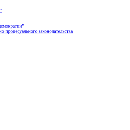
а"
демократии"
но-процесуального законодательства