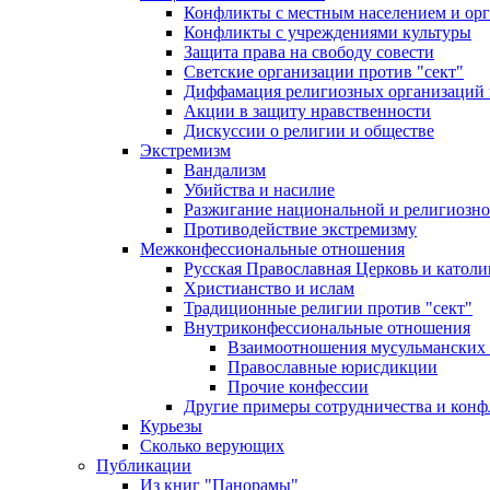
Конфликты с местным населением и ор
Конфликты с учреждениями культуры
Защита права на свободу совести
Светские организации против "сект"
Диффамация религиозных организаций
Акции в защиту нравственности
Дискуссии о религии и обществе
Экстремизм
Вандализм
Убийства и насилие
Разжигание национальной и религиозно
Противодействие экстремизму
Межконфессиональные отношения
Русская Православная Церковь и католи
Христианство и ислам
Традиционные религии против "сект"
Внутриконфессиональные отношения
Взаимоотношения мусульманских 
Православные юрисдикции
Прочие конфессии
Другие примеры сотрудничества и конф
Курьезы
Сколько верующих
Публикации
Из книг "Панорамы"