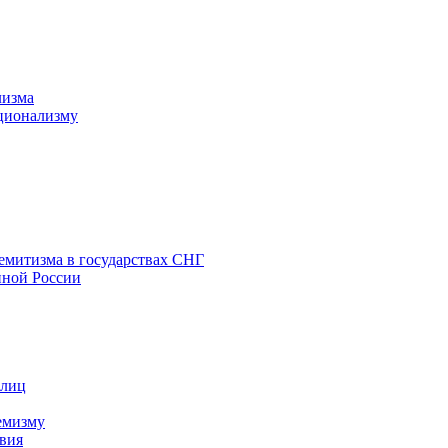
лизма
ционализму
емитизма в государствах СНГ
нной России
 лиц
емизму
вия