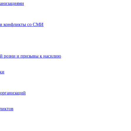
ганизациями
 и конфликты со СМИ
й розни и призывы к насилию
ки
организаций
ликтов