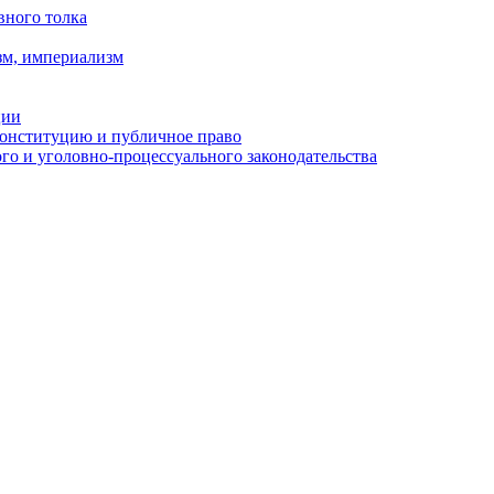
вного толка
зм, империализм
ции
Конституцию и публичное право
о и уголовно-процессуального законодательства