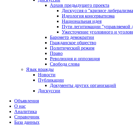
Архив предыдущего проекта
Дискуссия о "кризисе либерализм
Идеология консерватизма
Национальная идея
Пути легитимации "управляемой 
Ужесточение уголовного и уголов
Барометр демократии
Гражданское общество
Политический режим
Право
Революция и оппозиция
Свобода слова
Язык вражды
Новости
Публикации
Документы других организаций
Дискуссии
Объявления
О нас
Аналитика
Справочник
База данных