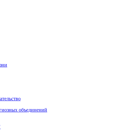
изни
ательство
игиозных объединений
"