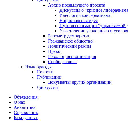
Архив предыдущего проекта
Дискуссия о "кризисе либерализм
Идеология консерватизма
Национальная идея
Пути легитимации "управляемой 
Ужесточение уголовного и уголов
Барометр демократии
Гражданское общество
Политический режим
Право
Революция и оппозиция
Свобода слова
Язык вражды
Новости
Публикации
Документы других организаций
Дискуссии
Объявления
О нас
Аналитика
Справочник
База данных