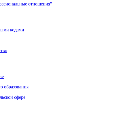
фессиональные отношения"
мыми кодами
ство
ве
го образования
льской сфере