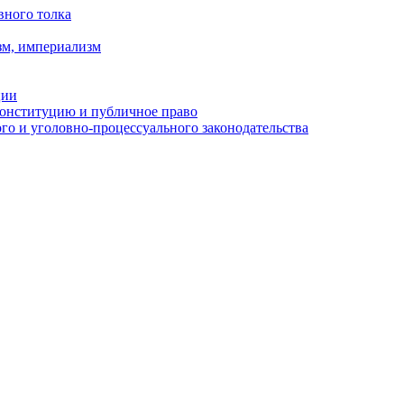
вного толка
зм, империализм
ции
Конституцию и публичное право
о и уголовно-процессуального законодательства