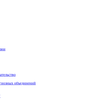
изни
ательство
игиозных объединений
"