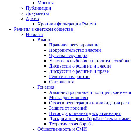
Мнения
Публикации
Документы
Архив
Хроники фильтрации Рунета
Религия в светском обществе
Новости
Власти
Правовое регулирование
Покровительство властей
Чувства верующих
Участие в выборах и в политической ж
Дискуссии о религии и власти
Дискуссии о религии и праве
Религии и карантин
Соглашения
Гонения
Административное и полицейское вмеш
Места для молитвы
Отказ в регистрации и ликвидация рел
Защита от гонений
Негосударственная дискриминация
Дискриминация и борьба с "сектантами
Теоретическая борьба
Общественность и СМИ