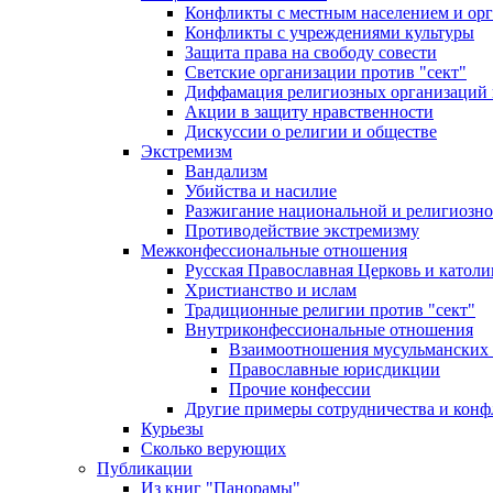
Конфликты с местным населением и ор
Конфликты с учреждениями культуры
Защита права на свободу совести
Светские организации против "сект"
Диффамация религиозных организаций
Акции в защиту нравственности
Дискуссии о религии и обществе
Экстремизм
Вандализм
Убийства и насилие
Разжигание национальной и религиозно
Противодействие экстремизму
Межконфессиональные отношения
Русская Православная Церковь и католи
Христианство и ислам
Традиционные религии против "сект"
Внутриконфессиональные отношения
Взаимоотношения мусульманских 
Православные юрисдикции
Прочие конфессии
Другие примеры сотрудничества и конф
Курьезы
Сколько верующих
Публикации
Из книг "Панорамы"