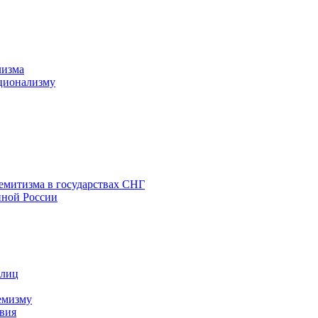
лизма
ционализму
емитизма в государствах СНГ
нной России
 лиц
емизму
вия