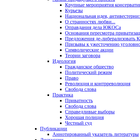
Крупные мероприятия консервати
Курьезы
Национальная идея, антивестерни
О странностях любви...
Оправдания дела ЮКОСа
Основания пересмотра приватиза
Предложения де-либерализовать 
Призывы к ужесточению уголовног
Символические акции
Теории заговора
Идеология
Гражданское общество
Политический режим
Право
Революция и контрреволюция
Свобода слова
Практика
Приватность
Свобода слова
Справедливые выборы
Хорошая полиция
Честный суд
Публикации
Аннотированный указатель литературы
Дискуссии