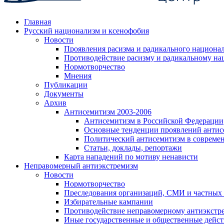
Главная
Русский национализм и ксенофобия
Новости
Проявления расизма и радикального национа
Противодействие расизму и радикальному на
Нормотворчество
Мнения
Публикации
Документы
Архив
Антисемитизм 2003-2006
Антисемитизм в Российской Федерации
Основные тенденции проявлений антис
Политический антисемитизм в совреме
Статьи, доклады, репортажи
Карта нападений по мотиву ненависти
Неправомерный антиэкстремизм
Новости
Нормотворчество
Преследования организаций, СМИ и частных
Избирательные кампании
Противодействие неправомерному антиэкстр
Иные государственные и общественные дейст