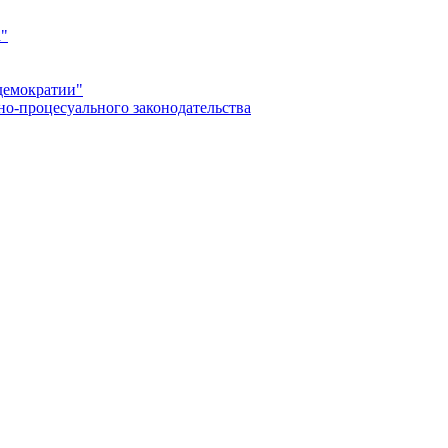
а"
демократии"
но-процесуального законодательства