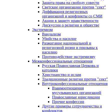
Защита права на свободу совести
Светские организации против "сект"
Диффамация религиозных
организаций и конфликты со СМИ
Акции в защиту нравственности
Дискуссии о религии и обществе
Экстремизм
Вандализм
Убийства и насилие
Разжигание национальной и
религиозной розни и призывы к
насилию
Противодействие экстремизму
Межконфессиональные отношения
Русская Православная Церковь и
католики
Христианство и ислам
Традиционные религии против "сект"
Внутриконфессиональные отношения
Взаимоотношения
мусульманских организаций
Православные юрисдикции
Прочие конфессии
Другие примеры сотрудничества и
конфликтов