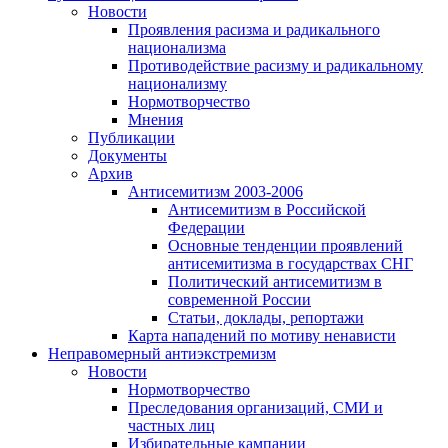
Новости
Проявления расизма и радикального
национализма
Противодействие расизму и радикальному
национализму
Нормотворчество
Мнения
Публикации
Документы
Архив
Антисемитизм 2003-2006
Антисемитизм в Российской
Федерации
Основные тенденции проявлений
антисемитизма в государствах СНГ
Политический антисемитизм в
современной России
Статьи, доклады, репортажи
Карта нападений по мотиву ненависти
Неправомерный антиэкстремизм
Новости
Нормотворчество
Преследования организаций, СМИ и
частных лиц
Избирательные кампании