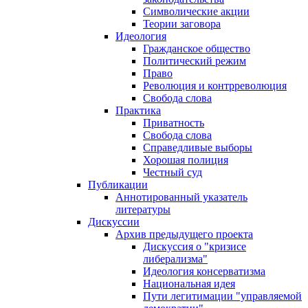
Символические акции
Теории заговора
Идеология
Гражданское общество
Политический режим
Право
Революция и контрреволюция
Свобода слова
Практика
Приватность
Свобода слова
Справедливые выборы
Хорошая полиция
Честный суд
Публикации
Аннотированный указатель
литературы
Дискуссии
Архив предыдущего проекта
Дискуссия о "кризисе
либерализма"
Идеология консерватизма
Национальная идея
Пути легитимации "управляемой