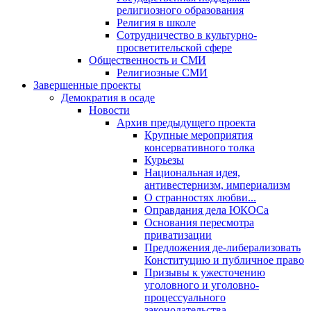
религиозного образования
Религия в школе
Сотрудничество в культурно-
просветительской сфере
Общественность и СМИ
Религиозные СМИ
Завершенные проекты
Демократия в осаде
Новости
Архив предыдущего проекта
Крупные мероприятия
консервативного толка
Курьезы
Национальная идея,
антивестернизм, империализм
О странностях любви...
Оправдания дела ЮКОСа
Основания пересмотра
приватизации
Предложения де-либерализовать
Конституцию и публичное право
Призывы к ужесточению
уголовного и уголовно-
процессуального
законодательства