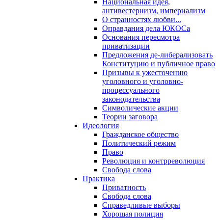
Национальная идея,
антивестернизм, империализм
О странностях любви...
Оправдания дела ЮКОСа
Основания пересмотра
приватизации
Предложения де-либерализовать
Конституцию и публичное право
Призывы к ужесточению
уголовного и уголовно-
процессуального
законодательства
Символические акции
Теории заговора
Идеология
Гражданское общество
Политический режим
Право
Революция и контрреволюция
Свобода слова
Практика
Приватность
Свобода слова
Справедливые выборы
Хорошая полиция