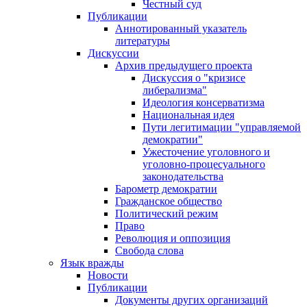
Честный суд
Публикации
Аннотированный указатель
литературы
Дискуссии
Архив предыдущего проекта
Дискуссия о "кризисе
либерализма"
Идеология консерватизма
Национальная идея
Пути легитимации "управляемой
демократии"
Ужесточение уголовного и
уголовно-процесуального
законодательства
Барометр демократии
Гражданское общество
Политический режим
Право
Революция и оппозиция
Свобода слова
Язык вражды
Новости
Публикации
Документы других организаций