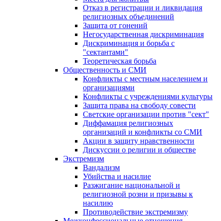
Отказ в регистрации и ликвидация
религиозных объединений
Защита от гонений
Негосударственная дискриминация
Дискриминация и борьба с
"сектантами"
Теоретическая борьба
Общественность и СМИ
Конфликты с местным населением и
организациями
Конфликты с учреждениями культуры
Защита права на свободу совести
Светские организации против "сект"
Диффамация религиозных
организаций и конфликты со СМИ
Акции в защиту нравственности
Дискуссии о религии и обществе
Экстремизм
Вандализм
Убийства и насилие
Разжигание национальной и
религиозной розни и призывы к
насилию
Противодействие экстремизму
Межконфессиональные отношения