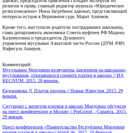
адвокат, председатель правления Гильдии экспертов по
религии и праву, главный редактор журнала «Юридическое
религиоведение» Инна Загребина; адвокат, представляющий
интересы истцов в Верховном суде, Марат Ашимов.
Кроме того, выступили родители пострадавших школьниц,
глава департамента экономики Совета муфтиев РФ Мадина
Калимуллина и председатель Духовного
управления мусульман Азиатской части России (ДУМ АЧР)
Нафигула Аширов.
Комментарий:
Мусульмане Мордовии возмущены давлением на школьниц-
мусульманок, отказавшихся снимать платки в школах // ИА
REGNUM. 2015. 28 января.
Евдокимова Д. Платок раздора // Новые Известия. 2015. 29
января.
Ситуацию с запретом платков в школах Мордовии обсудили
на пресс-конференции в Москве // ProGorod – Саранск. 2015.
29 января.
Пресс-конференция «Правительство Республики Мордовия
против платков в школе»// IslamLife. 2015. 10 февраля.