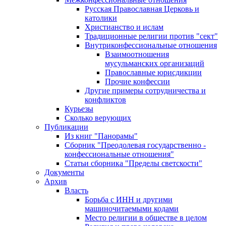
Русская Православная Церковь и
католики
Христианство и ислам
Традиционные религии против "сект"
Внутриконфессиональные отношения
Взаимоотношения
мусульманских организаций
Православные юрисдикции
Прочие конфессии
Другие примеры сотрудничества и
конфликтов
Курьезы
Сколько верующих
Публикации
Из книг "Панорамы"
Сборник "Преодолевая государственно -
конфессиональные отношения"
Статьи сборника "Пределы светскости"
Документы
Архив
Власть
Борьба с ИНН и другими
машиночитаемыми кодами
Место религии в обществе в целом