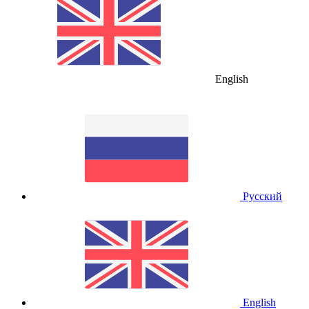
English
Русский
English