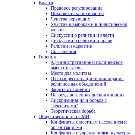
Власти
Правовое регулирование
Покровительство властей
Чувства верующих
Участие в выборах и в политической
жизни
Дискуссии о религии и власти
Дискуссии о религии и праве
Религии и карантин
Соглашения
Гонения
Административное и полицейское
вмешательство
Места для молитвы
Отказ в регистрации и ликвидация
религиозных объединений
Защита от гонений
Негосударственная дискриминация
Дискриминация и борьба с
"сектантами"
Теоретическая борьба
Общественность и СМИ
Конфликты с местным населением и
организациями
Конфликты с учреждениями культуры