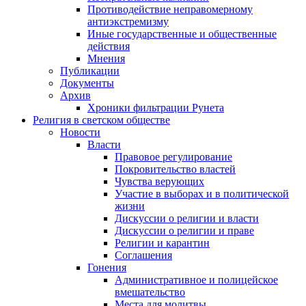
Противодействие неправомерному
антиэкстремизму
Иные государственные и общественные
действия
Мнения
Публикации
Документы
Архив
Хроники фильтрации Рунета
Религия в светском обществе
Новости
Власти
Правовое регулирование
Покровительство властей
Чувства верующих
Участие в выборах и в политической
жизни
Дискуссии о религии и власти
Дискуссии о религии и праве
Религии и карантин
Соглашения
Гонения
Административное и полицейское
вмешательство
Места для молитвы