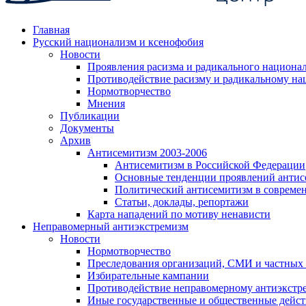
Главная
Русский национализм и ксенофобия
Новости
Проявления расизма и радикального национа
Противодействие расизму и радикальному на
Нормотворчество
Мнения
Публикации
Документы
Архив
Антисемитизм 2003-2006
Антисемитизм в Российской Федерации
Основные тенденции проявлений антис
Политический антисемитизм в совреме
Статьи, доклады, репортажи
Карта нападений по мотиву ненависти
Неправомерный антиэкстремизм
Новости
Нормотворчество
Преследования организаций, СМИ и частных
Избирательные кампании
Противодействие неправомерному антиэкстр
Иные государственные и общественные дейст