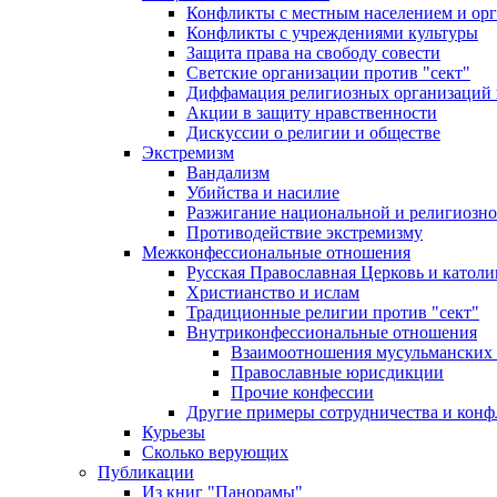
Конфликты с местным населением и ор
Конфликты с учреждениями культуры
Защита права на свободу совести
Светские организации против "сект"
Диффамация религиозных организаций
Акции в защиту нравственности
Дискуссии о религии и обществе
Экстремизм
Вандализм
Убийства и насилие
Разжигание национальной и религиозно
Противодействие экстремизму
Межконфессиональные отношения
Русская Православная Церковь и католи
Христианство и ислам
Традиционные религии против "сект"
Внутриконфессиональные отношения
Взаимоотношения мусульманских 
Православные юрисдикции
Прочие конфессии
Другие примеры сотрудничества и конф
Курьезы
Сколько верующих
Публикации
Из книг "Панорамы"