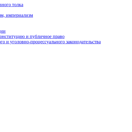
вного толка
зм, империализм
ции
Конституцию и публичное право
о и уголовно-процессуального законодательства