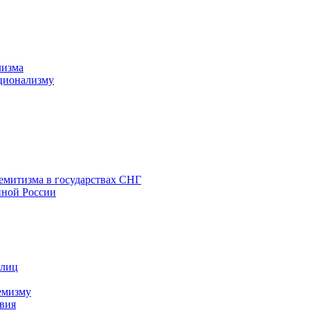
лизма
ционализму
емитизма в государствах СНГ
нной России
 лиц
емизму
вия