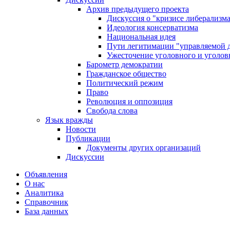
Архив предыдущего проекта
Дискуссия о "кризисе либерализм
Идеология консерватизма
Национальная идея
Пути легитимации "управляемой 
Ужесточение уголовного и уголов
Барометр демократии
Гражданское общество
Политический режим
Право
Революция и оппозиция
Свобода слова
Язык вражды
Новости
Публикации
Документы других организаций
Дискуссии
Объявления
О нас
Аналитика
Справочник
База данных