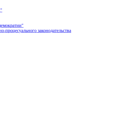
а"
демократии"
но-процесуального законодательства