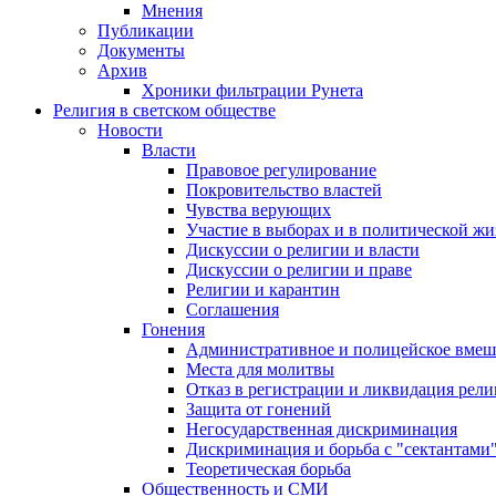
Мнения
Публикации
Документы
Архив
Хроники фильтрации Рунета
Религия в светском обществе
Новости
Власти
Правовое регулирование
Покровительство властей
Чувства верующих
Участие в выборах и в политической ж
Дискуссии о религии и власти
Дискуссии о религии и праве
Религии и карантин
Соглашения
Гонения
Административное и полицейское вмеш
Места для молитвы
Отказ в регистрации и ликвидация рел
Защита от гонений
Негосударственная дискриминация
Дискриминация и борьба с "сектантами
Теоретическая борьба
Общественность и СМИ