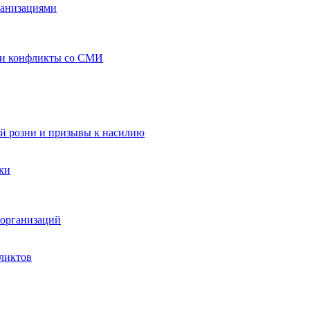
ганизациями
 и конфликты со СМИ
й розни и призывы к насилию
ки
организаций
ликтов