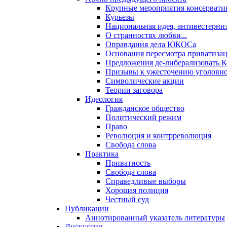
Крупные мероприятия консервати
Курьезы
Национальная идея, антивестерни
О странностях любви...
Оправдания дела ЮКОСа
Основания пересмотра приватиза
Предложения де-либерализовать 
Призывы к ужесточению уголовног
Символические акции
Теории заговора
Идеология
Гражданское общество
Политический режим
Право
Революция и контрреволюция
Свобода слова
Практика
Приватность
Свобода слова
Справедливые выборы
Хорошая полиция
Честный суд
Публикации
Аннотированный указатель литературы
Дискуссии