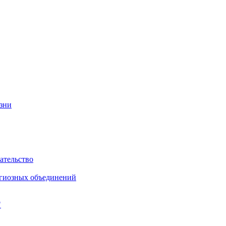
изни
ательство
игиозных объединений
"