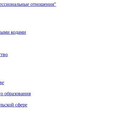
фессиональные отношения"
мыми кодами
ство
ве
го образования
льской сфере