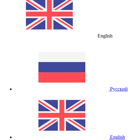
English
Русский
English