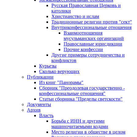
Русская Православная Церковь и
католики
Христианство и ислам
Традиционные религии против "сект"
Внутриконфессиональные отношения
Взаимоотношения
мусульманских организаций
Православные юрисдикции
Прочие конфессии
Другие примеры сотрудничества и
конфликтов
Курьезы
Сколько верующих
Публикации
Из книг "Панорамы"
Сборник "Преодолевая государственно -
конфессиональные отношения"
Статьи сборника "Пределы светскости"
Документы
Архив
Власть
Борьба с ИНН и другими
машиночитаемыми кодами
Место религии в обществе в целом