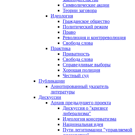
Символические акции
Теории заговора
Идеология
Гражданское общество
Политический режим
Право
Революция и контрреволюция
Свобода слова
Практика
Приватность
Свобода слова
Справедливые выборы
Хорошая полиция
Честный суд
Публикации
Аннотированный указатель
литературы
Дискуссии
Архив предыдущего проекта
Дискуссия о "кризисе
либерализма"
Идеология консерватизма
Национальная идея
Пути легитимации "управляемой