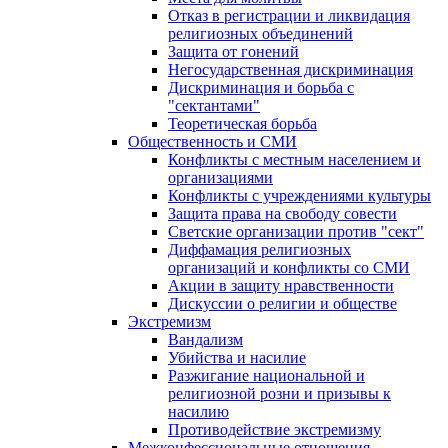
Отказ в регистрации и ликвидация
религиозных объединений
Защита от гонений
Негосударственная дискриминация
Дискриминация и борьба с
"сектантами"
Теоретическая борьба
Общественность и СМИ
Конфликты с местным населением и
организациями
Конфликты с учреждениями культуры
Защита права на свободу совести
Светские организации против "сект"
Диффамация религиозных
организаций и конфликты со СМИ
Акции в защиту нравственности
Дискуссии о религии и обществе
Экстремизм
Вандализм
Убийства и насилие
Разжигание национальной и
религиозной розни и призывы к
насилию
Противодействие экстремизму
Межконфессиональные отношения