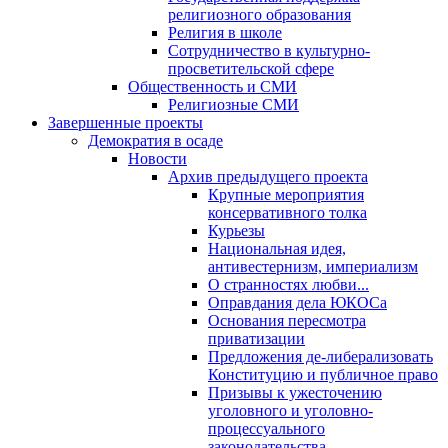
религиозного образования
Религия в школе
Сотрудничество в культурно-
просветительской сфере
Общественность и СМИ
Религиозные СМИ
Завершенные проекты
Демократия в осаде
Новости
Архив предыдущего проекта
Крупные мероприятия
консервативного толка
Курьезы
Национальная идея,
антивестернизм, империализм
О странностях любви...
Оправдания дела ЮКОСа
Основания пересмотра
приватизации
Предложения де-либерализовать
Конституцию и публичное право
Призывы к ужесточению
уголовного и уголовно-
процессуального
законодательства