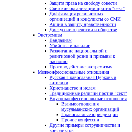
Защита права на свободу совести
Светские организации против "сект"
Диффамация религиозных
организаций и конфликты со СМИ
Акции в защиту нравственности
Дискуссии о религии и обществе
Экстремизм
Вандализм
Убийства и насилие
Разжигание национальной и
религиозной розни и призывы к
насилию
Противодействие экстремизму
Межконфессиональные отношения
Русская Православная Церковь и
католики
Христианство и ислам
Традиционные религии против "сект"
Внутриконфессиональные отношения
Взаимоотношения
мусульманских организаций
Православные юрисдикции
Прочие конфессии
Другие примеры сотрудничества и
конфликтов