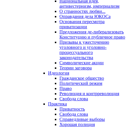
Национальная идея,
антивестернизм, империализм
О странностях любви...
Оправдания дела ЮКОСа
Основания пересмотра
приватизации
Предложения де-либерализовать
Конституцию и публичное право
Призывы к ужесточению
уголовного и уголовно-
процессуального
законодательства
Символические акции
Теории заговора
Идеология
Гражданское общество
Политический режим
Право
Революция и контрреволюция
Свобода слова
Практика
Приватность
Свобода слова
Справедливые выборы
Хорошая полиция