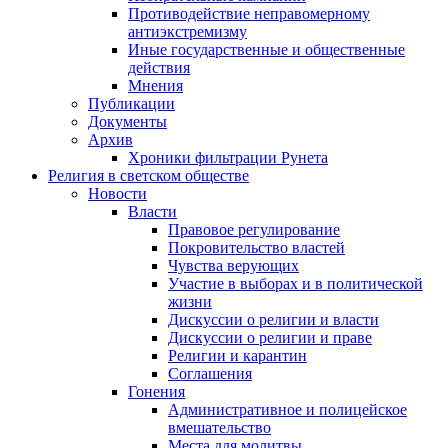
Противодействие неправомерному
антиэкстремизму
Иные государственные и общественные
действия
Мнения
Публикации
Документы
Архив
Хроники фильтрации Рунета
Религия в светском обществе
Новости
Власти
Правовое регулирование
Покровительство властей
Чувства верующих
Участие в выборах и в политической
жизни
Дискуссии о религии и власти
Дискуссии о религии и праве
Религии и карантин
Соглашения
Гонения
Административное и полицейское
вмешательство
Места для молитвы