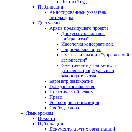
Честный суд
Публикации
Аннотированный указатель
литературы
Дискуссии
Архив предыдущего проекта
Дискуссия о "кризисе
либерализма"
Идеология консерватизма
Национальная идея
Пути легитимации "управляемой
демократии"
Ужесточение уголовного и
уголовно-процесуального
законодательства
Барометр демократии
Гражданское общество
Политический режим
Право
Революция и оппозиция
Свобода слова
Язык вражды
Новости
Публикации
Документы других организаций