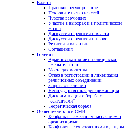
Власти
Правовое регулирование
Покровительство властей
Чувства верующих
Участие в выборах и в политической
жизни
Дискуссии о религии и власти
Дискуссии о религии и праве
Религии и карантин
Соглашения
Гонения
Административное и полицейское
вмешательство
Места для молитвы
Отказ в регистрации и ликвидация
религиозных объединений
Защита от гонений
Негосударственная дискриминация
Дискриминация и борьба с
"сектантами"
Теоретическая борьба
Общественность и СМИ
Конфликты с местным населением и
организациями
Конфликты с учреждениями культуры