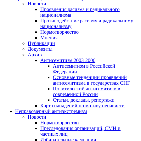
Новости
Проявления расизма и радикального
национализма
Противодействие расизму и радикальному
национализму
Нормотворчество
Мнения
Публикации
Документы
Архив
Антисемитизм 2003-2006
Антисемитизм в Российской
Федерации
Основные тенденции проявлений
антисемитизма в государствах СНГ
Политический антисемитизм в
современной России
Статьи, доклады, репортажи
Карта нападений по мотиву ненависти
Неправомерный антиэкстремизм
Новости
Нормотворчество
Преследования организаций, СМИ и
частных лиц
Избирательные кампании