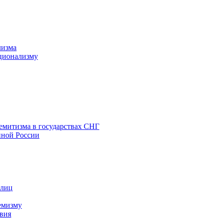
лизма
ционализму
емитизма в государствах СНГ
нной России
 лиц
емизму
вия