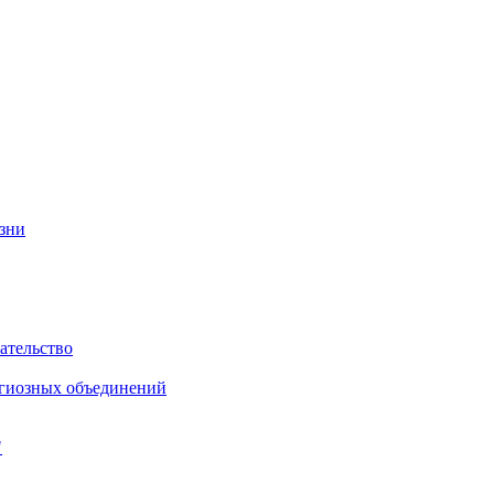
изни
ательство
игиозных объединений
"