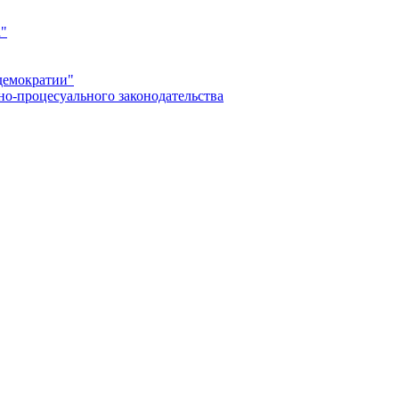
а"
демократии"
но-процесуального законодательства