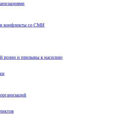
ганизациями
 и конфликты со СМИ
й розни и призывы к насилию
ки
организаций
ликтов