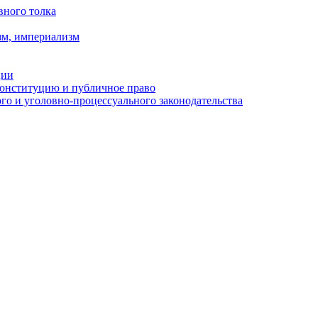
вного толка
зм, империализм
ции
Конституцию и публичное право
о и уголовно-процессуального законодательства