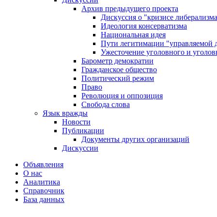
Архив предыдущего проекта
Дискуссия о "кризисе либерализм
Идеология консерватизма
Национальная идея
Пути легитимации "управляемой 
Ужесточение уголовного и уголов
Барометр демократии
Гражданское общество
Политический режим
Право
Революция и оппозиция
Свобода слова
Язык вражды
Новости
Публикации
Документы других организаций
Дискуссии
Объявления
О нас
Аналитика
Справочник
База данных