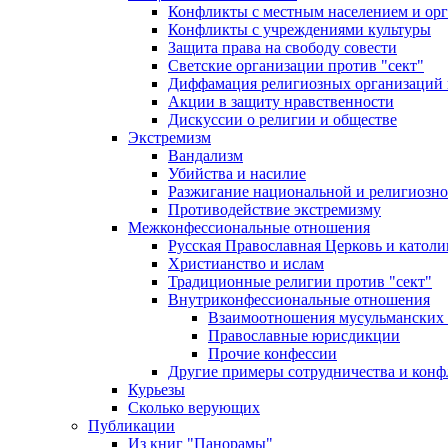
Конфликты с местным населением и ор
Конфликты с учреждениями культуры
Защита права на свободу совести
Светские организации против "сект"
Диффамация религиозных организаций
Акции в защиту нравственности
Дискуссии о религии и обществе
Экстремизм
Вандализм
Убийства и насилие
Разжигание национальной и религиозно
Противодействие экстремизму
Межконфессиональные отношения
Русская Православная Церковь и католи
Христианство и ислам
Традиционные религии против "сект"
Внутриконфессиональные отношения
Взаимоотношения мусульманских 
Православные юрисдикции
Прочие конфессии
Другие примеры сотрудничества и конф
Курьезы
Сколько верующих
Публикации
Из книг "Панорамы"