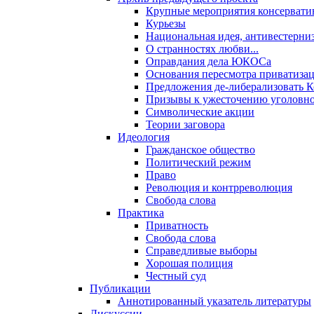
Крупные мероприятия консервати
Курьезы
Национальная идея, антивестерни
О странностях любви...
Оправдания дела ЮКОСа
Основания пересмотра приватиза
Предложения де-либерализовать 
Призывы к ужесточению уголовног
Символические акции
Теории заговора
Идеология
Гражданское общество
Политический режим
Право
Революция и контрреволюция
Свобода слова
Практика
Приватность
Свобода слова
Справедливые выборы
Хорошая полиция
Честный суд
Публикации
Аннотированный указатель литературы
Дискуссии