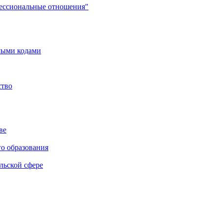
фессиональные отношения"
мыми кодами
ство
ве
го образования
льской сфере