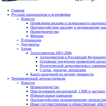
Главная
Русский национализм и ксенофобия
Новости
Проявления расизма и радикального национа
Противодействие расизму и радикальному на
Нормотворчество
Мнения
Публикации
Документы
Архив
Антисемитизм 2003-2006
Антисемитизм в Российской Федерации
Основные тенденции проявлений антис
Политический антисемитизм в совреме
Статьи, доклады, репортажи
Карта нападений по мотиву ненависти
Неправомерный антиэкстремизм
Новости
Нормотворчество
Преследования организаций, СМИ и частных
Избирательные кампании
Противодействие неправомерному антиэкстр
Иные государственные и общественные дейст