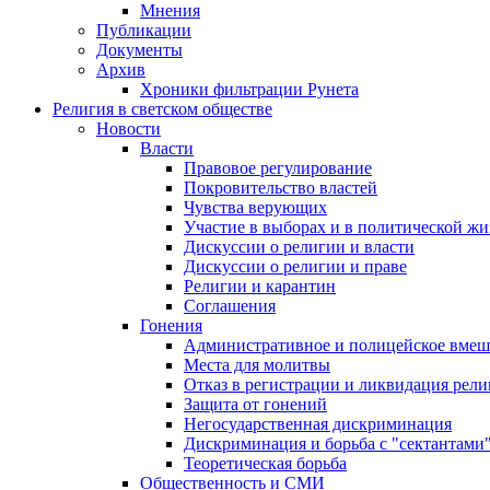
Мнения
Публикации
Документы
Архив
Хроники фильтрации Рунета
Религия в светском обществе
Новости
Власти
Правовое регулирование
Покровительство властей
Чувства верующих
Участие в выборах и в политической ж
Дискуссии о религии и власти
Дискуссии о религии и праве
Религии и карантин
Соглашения
Гонения
Административное и полицейское вмеш
Места для молитвы
Отказ в регистрации и ликвидация рел
Защита от гонений
Негосударственная дискриминация
Дискриминация и борьба с "сектантами
Теоретическая борьба
Общественность и СМИ