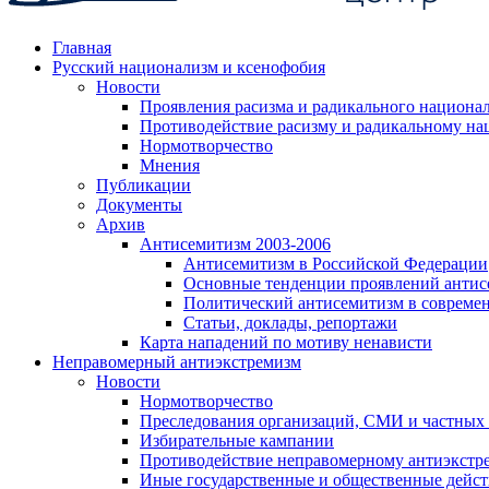
Главная
Русский национализм и ксенофобия
Новости
Проявления расизма и радикального национа
Противодействие расизму и радикальному на
Нормотворчество
Мнения
Публикации
Документы
Архив
Антисемитизм 2003-2006
Антисемитизм в Российской Федерации
Основные тенденции проявлений антис
Политический антисемитизм в совреме
Статьи, доклады, репортажи
Карта нападений по мотиву ненависти
Неправомерный антиэкстремизм
Новости
Нормотворчество
Преследования организаций, СМИ и частных
Избирательные кампании
Противодействие неправомерному антиэкстр
Иные государственные и общественные дейст