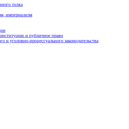
вного толка
зм, империализм
ции
Конституцию и публичное право
о и уголовно-процессуального законодательства