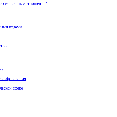
фессиональные отношения"
мыми кодами
ство
ве
го образования
льской сфере