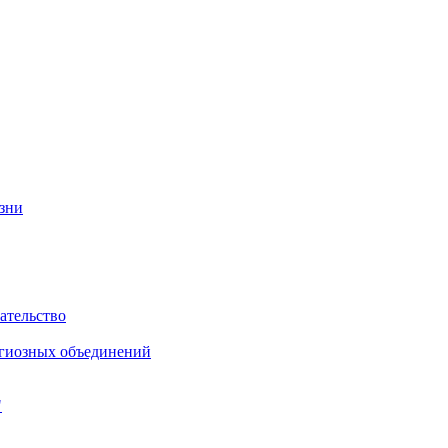
изни
ательство
игиозных объединений
"