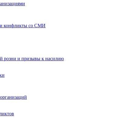
ганизациями
 и конфликты со СМИ
й розни и призывы к насилию
ки
организаций
ликтов