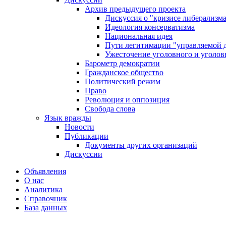
Архив предыдущего проекта
Дискуссия о "кризисе либерализм
Идеология консерватизма
Национальная идея
Пути легитимации "управляемой 
Ужесточение уголовного и уголов
Барометр демократии
Гражданское общество
Политический режим
Право
Революция и оппозиция
Свобода слова
Язык вражды
Новости
Публикации
Документы других организаций
Дискуссии
Объявления
О нас
Аналитика
Справочник
База данных