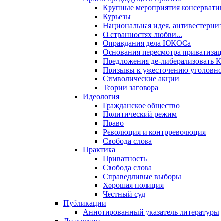
Крупные мероприятия консервати
Курьезы
Национальная идея, антивестерни
О странностях любви...
Оправдания дела ЮКОСа
Основания пересмотра приватиза
Предложения де-либерализовать 
Призывы к ужесточению уголовног
Символические акции
Теории заговора
Идеология
Гражданское общество
Политический режим
Право
Революция и контрреволюция
Свобода слова
Практика
Приватность
Свобода слова
Справедливые выборы
Хорошая полиция
Честный суд
Публикации
Аннотированный указатель литературы
Дискуссии