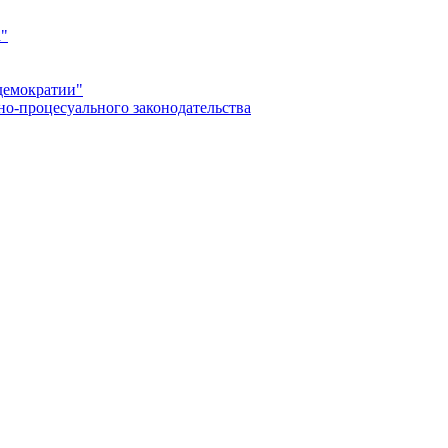
а"
демократии"
но-процесуального законодательства