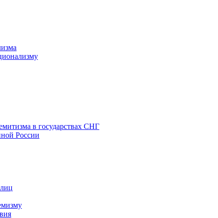
лизма
ционализму
емитизма в государствах СНГ
нной России
 лиц
емизму
вия