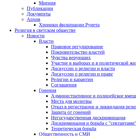
Мнения
Публикации
Документы
Архив
Хроники фильтрации Рунета
Религия в светском обществе
Новости
Власти
Правовое регулирование
Покровительство властей
Чувства верующих
Участие в выборах и в политической ж
Дискуссии о религии и власти
Дискуссии о религии и праве
Религии и карантин
Соглашения
Гонения
Административное и полицейское вмеш
Места для молитвы
Отказ в регистрации и ликвидация рел
Защита от гонений
Негосударственная дискриминация
Дискриминация и борьба с "сектантами
Теоретическая борьба
Общественность и СМИ