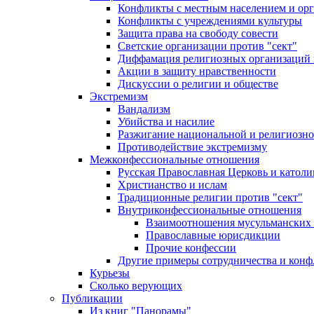
Конфликты с местным населением и ор
Конфликты с учреждениями культуры
Защита права на свободу совести
Светские организации против "сект"
Диффамация религиозных организаций
Акции в защиту нравственности
Дискуссии о религии и обществе
Экстремизм
Вандализм
Убийства и насилие
Разжигание национальной и религиозно
Противодействие экстремизму
Межконфессиональные отношения
Русская Православная Церковь и католи
Христианство и ислам
Традиционные религии против "сект"
Внутриконфессиональные отношения
Взаимоотношения мусульманских 
Православные юрисдикции
Прочие конфессии
Другие примеры сотрудничества и конф
Курьезы
Сколько верующих
Публикации
Из книг "Панорамы"