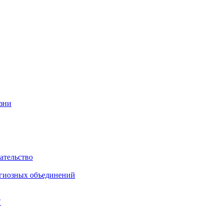
изни
ательство
игиозных объединений
"