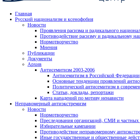
Главная
Русский национализм и ксенофобия
Новости
Проявления расизма и радикального национа
Противодействие расизму и радикальному на
Нормотворчество
Мнения
Публикации
Документы
Архив
Антисемитизм 2003-2006
Антисемитизм в Российской Федерации
Основные тенденции проявлений антис
Политический антисемитизм в совреме
Статьи, доклады, репортажи
Карта нападений по мотиву ненависти
Неправомерный антиэкстремизм
Новости
Нормотворчество
Преследования организаций, СМИ и частных
Избирательные кампании
Противодействие неправомерному антиэкстр
Иные государственные и общественные дейст