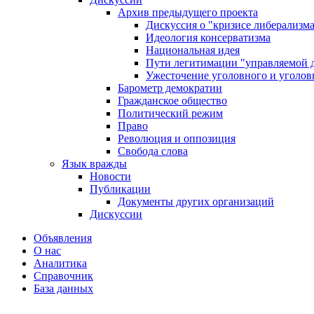
Архив предыдущего проекта
Дискуссия о "кризисе либерализм
Идеология консерватизма
Национальная идея
Пути легитимации "управляемой 
Ужесточение уголовного и уголов
Барометр демократии
Гражданское общество
Политический режим
Право
Революция и оппозиция
Свобода слова
Язык вражды
Новости
Публикации
Документы других организаций
Дискуссии
Объявления
О нас
Аналитика
Справочник
База данных