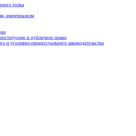
вного толка
зм, империализм
ции
Конституцию и публичное право
о и уголовно-процессуального законодательства