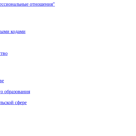
фессиональные отношения"
мыми кодами
ство
ве
го образования
льской сфере