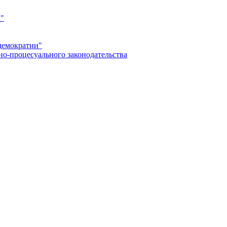
а"
демократии"
но-процесуального законодательства