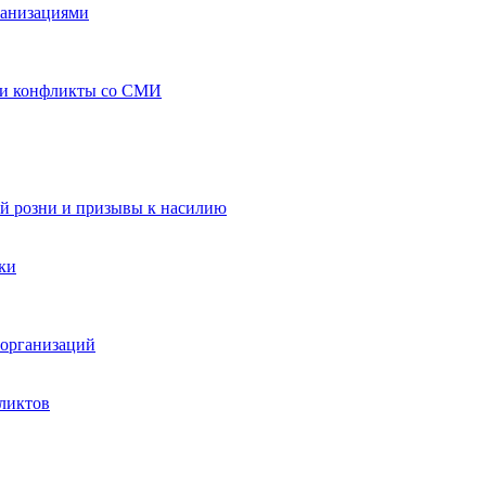
ганизациями
 и конфликты со СМИ
й розни и призывы к насилию
ки
организаций
ликтов