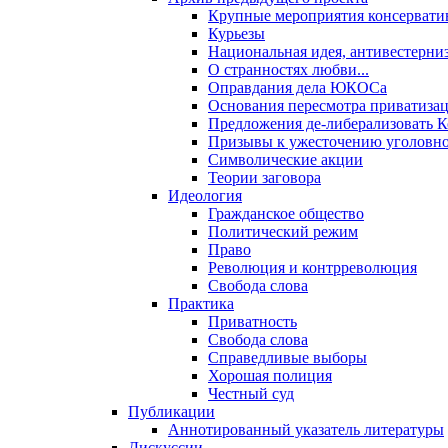
Крупные мероприятия консервати
Курьезы
Национальная идея, антивестерни
О странностях любви...
Оправдания дела ЮКОСа
Основания пересмотра приватиза
Предложения де-либерализовать 
Призывы к ужесточению уголовног
Символические акции
Теории заговора
Идеология
Гражданское общество
Политический режим
Право
Революция и контрреволюция
Свобода слова
Практика
Приватность
Свобода слова
Справедливые выборы
Хорошая полиция
Честный суд
Публикации
Аннотированный указатель литературы
Дискуссии