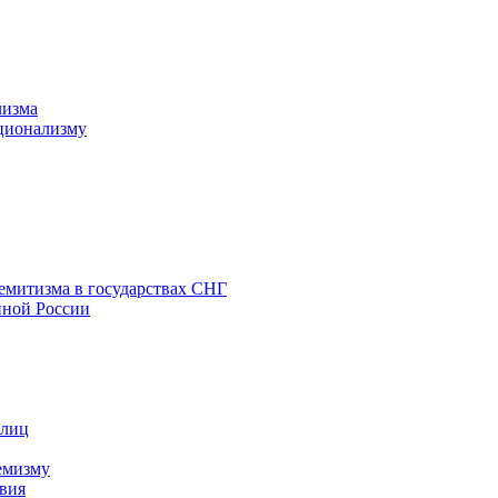
лизма
ционализму
емитизма в государствах СНГ
нной России
 лиц
емизму
вия