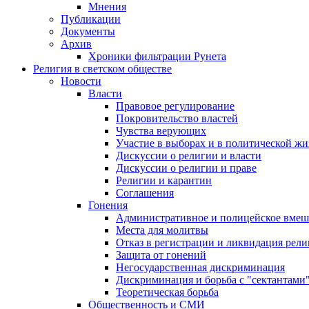
Мнения
Публикации
Документы
Архив
Хроники фильтрации Рунета
Религия в светском обществе
Новости
Власти
Правовое регулирование
Покровительство властей
Чувства верующих
Участие в выборах и в политической ж
Дискуссии о религии и власти
Дискуссии о религии и праве
Религии и карантин
Соглашения
Гонения
Административное и полицейское вмеш
Места для молитвы
Отказ в регистрации и ликвидация рел
Защита от гонений
Негосударственная дискриминация
Дискриминация и борьба с "сектантами
Теоретическая борьба
Общественность и СМИ