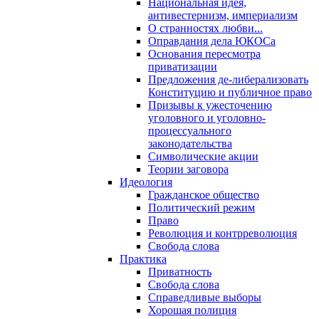
Национальная идея,
антивестернизм, империализм
О странностях любви...
Оправдания дела ЮКОСа
Основания пересмотра
приватизации
Предложения де-либерализовать
Конституцию и публичное право
Призывы к ужесточению
уголовного и уголовно-
процессуального
законодательства
Символические акции
Теории заговора
Идеология
Гражданское общество
Политический режим
Право
Революция и контрреволюция
Свобода слова
Практика
Приватность
Свобода слова
Справедливые выборы
Хорошая полиция