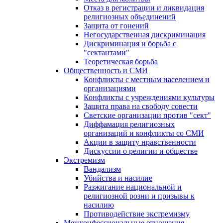
Отказ в регистрации и ликвидация
религиозных объединений
Защита от гонений
Негосударственная дискриминация
Дискриминация и борьба с
"сектантами"
Теоретическая борьба
Общественность и СМИ
Конфликты с местным населением и
организациями
Конфликты с учреждениями культуры
Защита права на свободу совести
Светские организации против "сект"
Диффамация религиозных
организаций и конфликты со СМИ
Акции в защиту нравственности
Дискуссии о религии и обществе
Экстремизм
Вандализм
Убийства и насилие
Разжигание национальной и
религиозной розни и призывы к
насилию
Противодействие экстремизму
Межконфессиональные отношения