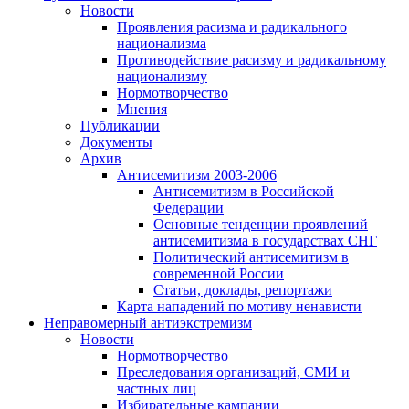
Новости
Проявления расизма и радикального
национализма
Противодействие расизму и радикальному
национализму
Нормотворчество
Мнения
Публикации
Документы
Архив
Антисемитизм 2003-2006
Антисемитизм в Российской
Федерации
Основные тенденции проявлений
антисемитизма в государствах СНГ
Политический антисемитизм в
современной России
Статьи, доклады, репортажи
Карта нападений по мотиву ненависти
Неправомерный антиэкстремизм
Новости
Нормотворчество
Преследования организаций, СМИ и
частных лиц
Избирательные кампании