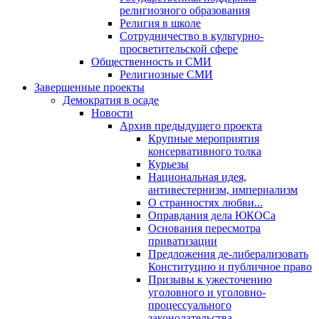
религиозного образования
Религия в школе
Сотрудничество в культурно-
просветительской сфере
Общественность и СМИ
Религиозные СМИ
Завершенные проекты
Демократия в осаде
Новости
Архив предыдущего проекта
Крупные мероприятия
консервативного толка
Курьезы
Национальная идея,
антивестернизм, империализм
О странностях любви...
Оправдания дела ЮКОСа
Основания пересмотра
приватизации
Предложения де-либерализовать
Конституцию и публичное право
Призывы к ужесточению
уголовного и уголовно-
процессуального
законодательства