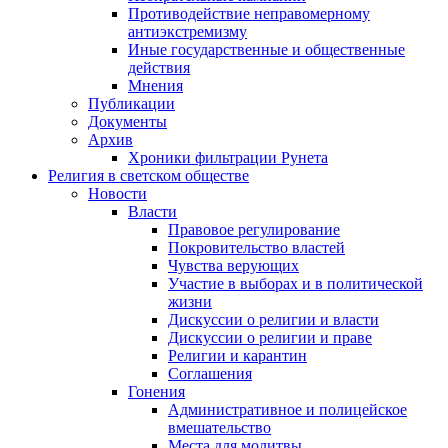
Противодействие неправомерному
антиэкстремизму
Иные государственные и общественные
действия
Мнения
Публикации
Документы
Архив
Хроники фильтрации Рунета
Религия в светском обществе
Новости
Власти
Правовое регулирование
Покровительство властей
Чувства верующих
Участие в выборах и в политической
жизни
Дискуссии о религии и власти
Дискуссии о религии и праве
Религии и карантин
Соглашения
Гонения
Административное и полицейское
вмешательство
Места для молитвы