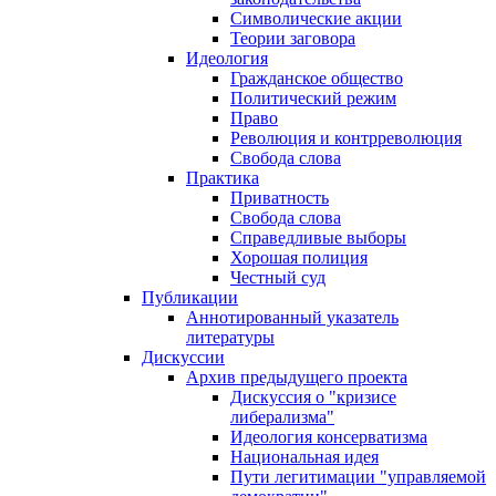
Символические акции
Теории заговора
Идеология
Гражданское общество
Политический режим
Право
Революция и контрреволюция
Свобода слова
Практика
Приватность
Свобода слова
Справедливые выборы
Хорошая полиция
Честный суд
Публикации
Аннотированный указатель
литературы
Дискуссии
Архив предыдущего проекта
Дискуссия о "кризисе
либерализма"
Идеология консерватизма
Национальная идея
Пути легитимации "управляемой