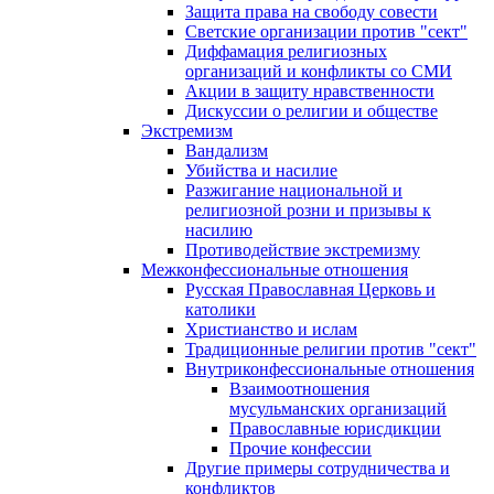
Защита права на свободу совести
Светские организации против "сект"
Диффамация религиозных
организаций и конфликты со СМИ
Акции в защиту нравственности
Дискуссии о религии и обществе
Экстремизм
Вандализм
Убийства и насилие
Разжигание национальной и
религиозной розни и призывы к
насилию
Противодействие экстремизму
Межконфессиональные отношения
Русская Православная Церковь и
католики
Христианство и ислам
Традиционные религии против "сект"
Внутриконфессиональные отношения
Взаимоотношения
мусульманских организаций
Православные юрисдикции
Прочие конфессии
Другие примеры сотрудничества и
конфликтов