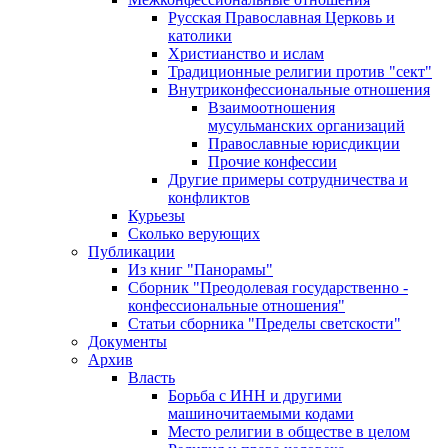
Русская Православная Церковь и
католики
Христианство и ислам
Традиционные религии против "сект"
Внутриконфессиональные отношения
Взаимоотношения
мусульманских организаций
Православные юрисдикции
Прочие конфессии
Другие примеры сотрудничества и
конфликтов
Курьезы
Сколько верующих
Публикации
Из книг "Панорамы"
Сборник "Преодолевая государственно -
конфессиональные отношения"
Статьи сборника "Пределы светскости"
Документы
Архив
Власть
Борьба с ИНН и другими
машиночитаемыми кодами
Место религии в обществе в целом