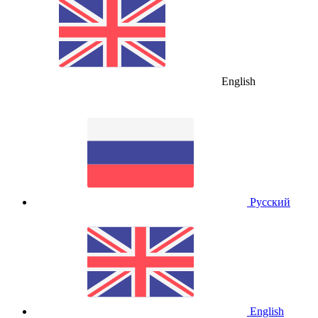
English
Русский
English