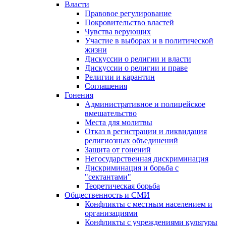
Власти
Правовое регулирование
Покровительство властей
Чувства верующих
Участие в выборах и в политической
жизни
Дискуссии о религии и власти
Дискуссии о религии и праве
Религии и карантин
Соглашения
Гонения
Административное и полицейское
вмешательство
Места для молитвы
Отказ в регистрации и ликвидация
религиозных объединений
Защита от гонений
Негосударственная дискриминация
Дискриминация и борьба с
"сектантами"
Теоретическая борьба
Общественность и СМИ
Конфликты с местным населением и
организациями
Конфликты с учреждениями культуры