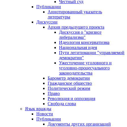
Честный суд
Публикации
Аннотированный указатель
литературы
Дискуссии
Архив предыдущего проекта
Дискуссия о "кризисе
либерализма"
Идеология консерватизма
Национальная идея
Пути легитимации "управляемой
демократии"
Ужесточение уголовного и
уголовно-процесуального
законодательства
Барометр демократии
Гражданское общество
Политический режим
Право
Революция и оппозиция
Свобода слова
Язык вражды
Новости
Публикации
Документы других организаций