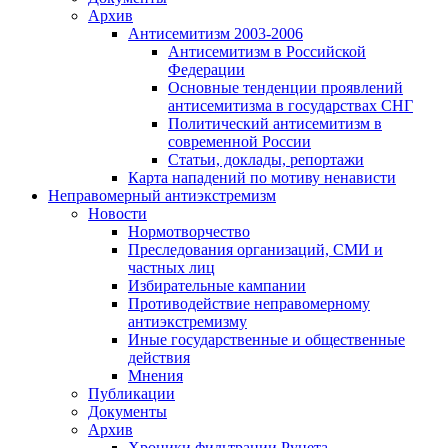
Архив
Антисемитизм 2003-2006
Антисемитизм в Российской
Федерации
Основные тенденции проявлений
антисемитизма в государствах СНГ
Политический антисемитизм в
современной России
Статьи, доклады, репортажи
Карта нападений по мотиву ненависти
Неправомерный антиэкстремизм
Новости
Нормотворчество
Преследования организаций, СМИ и
частных лиц
Избирательные кампании
Противодействие неправомерному
антиэкстремизму
Иные государственные и общественные
действия
Мнения
Публикации
Документы
Архив
Хроники фильтрации Рунета