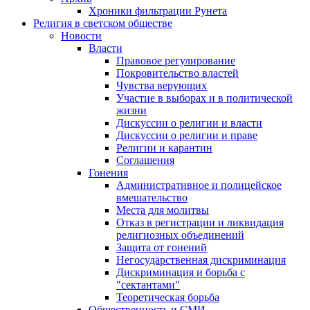
Хроники фильтрации Рунета
Религия в светском обществе
Новости
Власти
Правовое регулирование
Покровительство властей
Чувства верующих
Участие в выборах и в политической
жизни
Дискуссии о религии и власти
Дискуссии о религии и праве
Религии и карантин
Соглашения
Гонения
Административное и полицейское
вмешательство
Места для молитвы
Отказ в регистрации и ликвидация
религиозных объединений
Защита от гонений
Негосударственная дискриминация
Дискриминация и борьба с
"сектантами"
Теоретическая борьба
Общественность и СМИ