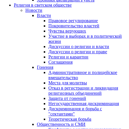
Религия в светском обществе
Новости
Власти
Правовое регулирование
Покровительство властей
Чувства верующих
Участие в выборах и в политической
жизни
Дискуссии о религии и власти
Дискуссии о религии и праве
Религии и карантин
Соглашения
Гонения
Административное и полицейское
вмешательство
Места для молитвы
Отказ в регистрации и ликвидация
религиозных объединений
Защита от гонений
Негосударственная дискриминация
Дискриминация и борьба с
"сектантами"
Теоретическая борьба
Общественность и СМИ