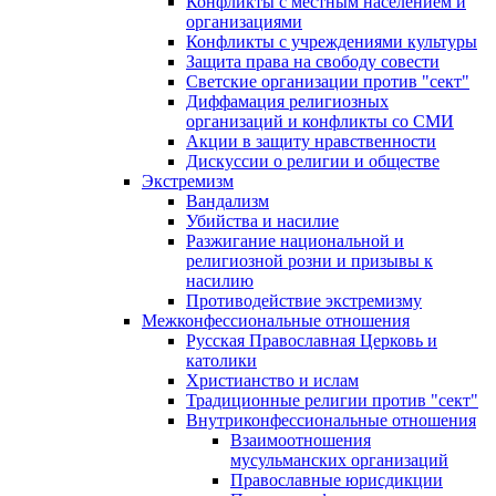
Конфликты с местным населением и
организациями
Конфликты с учреждениями культуры
Защита права на свободу совести
Светские организации против "сект"
Диффамация религиозных
организаций и конфликты со СМИ
Акции в защиту нравственности
Дискуссии о религии и обществе
Экстремизм
Вандализм
Убийства и насилие
Разжигание национальной и
религиозной розни и призывы к
насилию
Противодействие экстремизму
Межконфессиональные отношения
Русская Православная Церковь и
католики
Христианство и ислам
Традиционные религии против "сект"
Внутриконфессиональные отношения
Взаимоотношения
мусульманских организаций
Православные юрисдикции