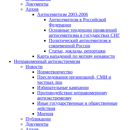
Документы
Архив
Антисемитизм 2003-2006
Антисемитизм в Российской
Федерации
Основные тенденции проявлений
антисемитизма в государствах СНГ
Политический антисемитизм в
современной России
Статьи, доклады, репортажи
Карта нападений по мотиву ненависти
Неправомерный антиэкстремизм
Новости
Нормотворчество
Преследования организаций, СМИ и
частных лиц
Избирательные кампании
Противодействие неправомерному
антиэкстремизму
Иные государственные и общественные
действия
Мнения
Публикации
Документы
Архив