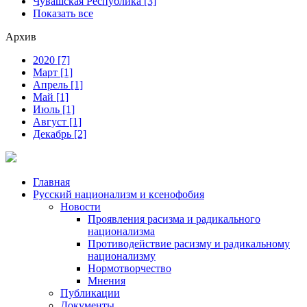
Чувашская Республика [3]
Показать все
Архив
2020 [7]
Март [1]
Апрель [1]
Май [1]
Июль [1]
Август [1]
Декабрь [2]
Главная
Русский национализм и ксенофобия
Новости
Проявления расизма и радикального
национализма
Противодействие расизму и радикальному
национализму
Нормотворчество
Мнения
Публикации
Документы