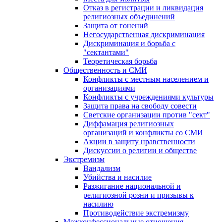
Отказ в регистрации и ликвидация
религиозных объединений
Защита от гонений
Негосударственная дискриминация
Дискриминация и борьба с
"сектантами"
Теоретическая борьба
Общественность и СМИ
Конфликты с местным населением и
организациями
Конфликты с учреждениями культуры
Защита права на свободу совести
Светские организации против "сект"
Диффамация религиозных
организаций и конфликты со СМИ
Акции в защиту нравственности
Дискуссии о религии и обществе
Экстремизм
Вандализм
Убийства и насилие
Разжигание национальной и
религиозной розни и призывы к
насилию
Противодействие экстремизму
Межконфессиональные отношения