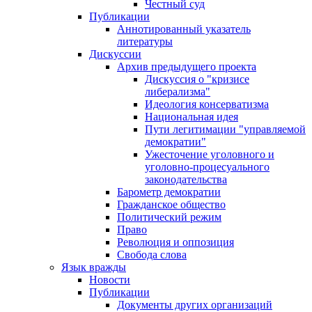
Честный суд
Публикации
Аннотированный указатель
литературы
Дискуссии
Архив предыдущего проекта
Дискуссия о "кризисе
либерализма"
Идеология консерватизма
Национальная идея
Пути легитимации "управляемой
демократии"
Ужесточение уголовного и
уголовно-процесуального
законодательства
Барометр демократии
Гражданское общество
Политический режим
Право
Революция и оппозиция
Свобода слова
Язык вражды
Новости
Публикации
Документы других организаций