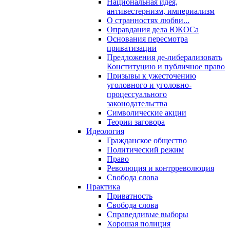
Национальная идея,
антивестернизм, империализм
О странностях любви...
Оправдания дела ЮКОСа
Основания пересмотра
приватизации
Предложения де-либерализовать
Конституцию и публичное право
Призывы к ужесточению
уголовного и уголовно-
процессуального
законодательства
Символические акции
Теории заговора
Идеология
Гражданское общество
Политический режим
Право
Революция и контрреволюция
Свобода слова
Практика
Приватность
Свобода слова
Справедливые выборы
Хорошая полиция