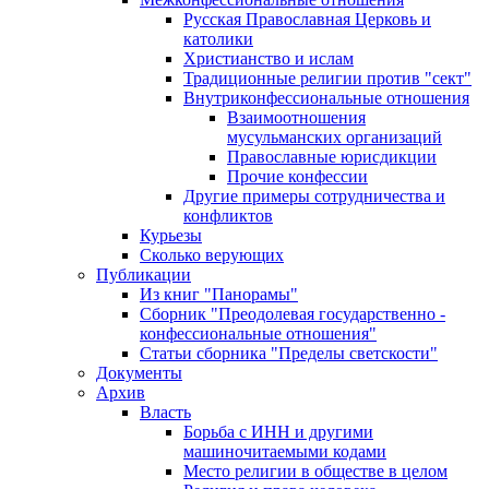
Русская Православная Церковь и
католики
Христианство и ислам
Традиционные религии против "сект"
Внутриконфессиональные отношения
Взаимоотношения
мусульманских организаций
Православные юрисдикции
Прочие конфессии
Другие примеры сотрудничества и
конфликтов
Курьезы
Сколько верующих
Публикации
Из книг "Панорамы"
Сборник "Преодолевая государственно -
конфессиональные отношения"
Статьи сборника "Пределы светскости"
Документы
Архив
Власть
Борьба с ИНН и другими
машиночитаемыми кодами
Место религии в обществе в целом