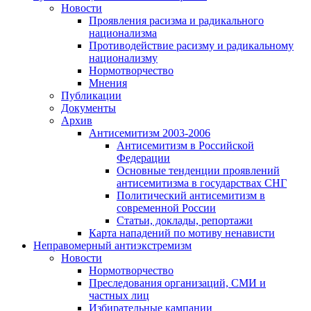
Новости
Проявления расизма и радикального
национализма
Противодействие расизму и радикальному
национализму
Нормотворчество
Мнения
Публикации
Документы
Архив
Антисемитизм 2003-2006
Антисемитизм в Российской
Федерации
Основные тенденции проявлений
антисемитизма в государствах СНГ
Политический антисемитизм в
современной России
Статьи, доклады, репортажи
Карта нападений по мотиву ненависти
Неправомерный антиэкстремизм
Новости
Нормотворчество
Преследования организаций, СМИ и
частных лиц
Избирательные кампании