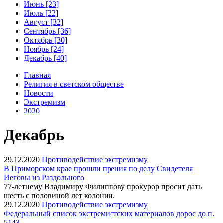
Июнь [23]
Июль [22]
Август [32]
Сентябрь [36]
Октябрь [30]
Ноябрь [24]
Декабрь [40]
Главная
Религия в светском обществе
Новости
Экстремизм
2020
Декабрь
29.12.2020
Противодействие экстремизму
В Приморском крае прошли прения по делу Свидетеля
Иеговы из Раздольного
77-летнему Владимиру Филиппову прокурор просит дать
шесть с половиной лет колонии.
29.12.2020
Противодействие экстремизму
Федеральный список экстремистских материалов дорос до п.
5143