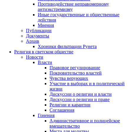
Противодействие неправомерному
антиэкстремизму
Иные государственные и общественные
действия
Мнения
Публикации
Документы
Архив
Хроники фильтрации Рунета
Религия в светском обществе
Новости
Власти
Правовое регулирование
Покровительство властей
Чувства верующих
Участие в выборах и в политической
жизни
Дискуссии о религии и власти
Дискуссии о религии и праве
Религии и карантин
Соглашения
Гонения
Административное и полицейское
вмешательство
Места для молитвы