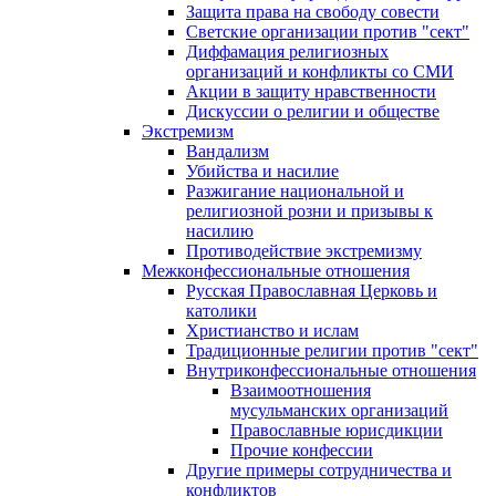
Защита права на свободу совести
Светские организации против "сект"
Диффамация религиозных
организаций и конфликты со СМИ
Акции в защиту нравственности
Дискуссии о религии и обществе
Экстремизм
Вандализм
Убийства и насилие
Разжигание национальной и
религиозной розни и призывы к
насилию
Противодействие экстремизму
Межконфессиональные отношения
Русская Православная Церковь и
католики
Христианство и ислам
Традиционные религии против "сект"
Внутриконфессиональные отношения
Взаимоотношения
мусульманских организаций
Православные юрисдикции
Прочие конфессии
Другие примеры сотрудничества и
конфликтов