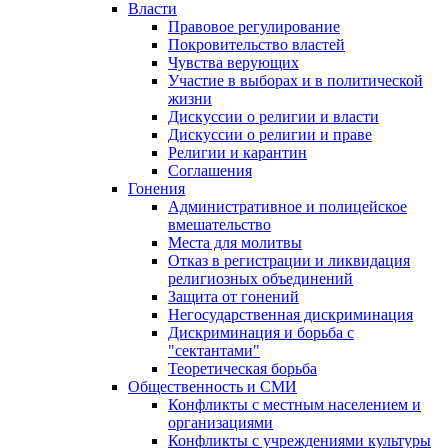
Власти
Правовое регулирование
Покровительство властей
Чувства верующих
Участие в выборах и в политической
жизни
Дискуссии о религии и власти
Дискуссии о религии и праве
Религии и карантин
Соглашения
Гонения
Административное и полицейское
вмешательство
Места для молитвы
Отказ в регистрации и ликвидация
религиозных объединений
Защита от гонений
Негосударственная дискриминация
Дискриминация и борьба с
"сектантами"
Теоретическая борьба
Общественность и СМИ
Конфликты с местным населением и
организациями
Конфликты с учреждениями культуры