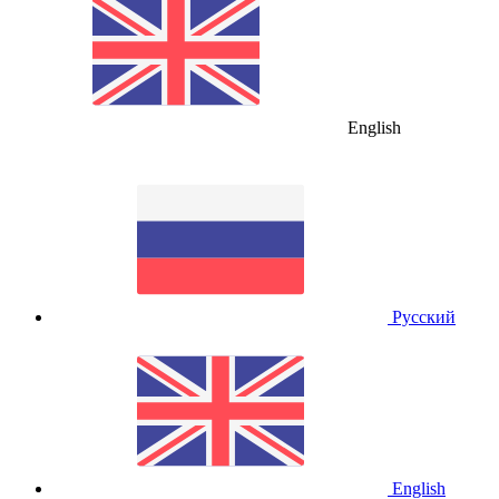
English
Русский
English