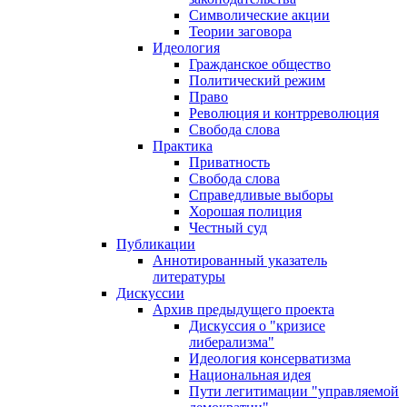
Символические акции
Теории заговора
Идеология
Гражданское общество
Политический режим
Право
Революция и контрреволюция
Свобода слова
Практика
Приватность
Свобода слова
Справедливые выборы
Хорошая полиция
Честный суд
Публикации
Аннотированный указатель
литературы
Дискуссии
Архив предыдущего проекта
Дискуссия о "кризисе
либерализма"
Идеология консерватизма
Национальная идея
Пути легитимации "управляемой