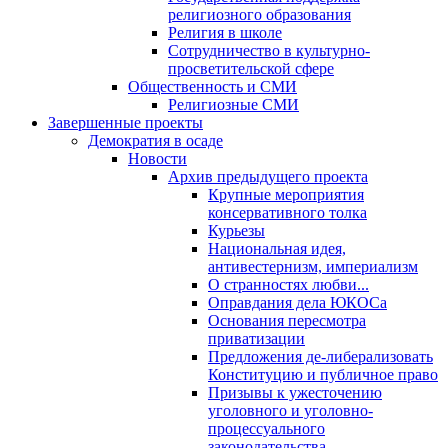
религиозного образования
Религия в школе
Сотрудничество в культурно-
просветительской сфере
Общественность и СМИ
Религиозные СМИ
Завершенные проекты
Демократия в осаде
Новости
Архив предыдущего проекта
Крупные мероприятия
консервативного толка
Курьезы
Национальная идея,
антивестернизм, империализм
О странностях любви...
Оправдания дела ЮКОСа
Основания пересмотра
приватизации
Предложения де-либерализовать
Конституцию и публичное право
Призывы к ужесточению
уголовного и уголовно-
процессуального
законодательства