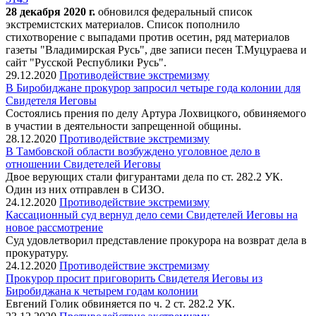
28 декабря 2020 г.
обновился федеральный список
экстремистских материалов. Список пополнило
стихотворение с выпадами против осетин, ряд материалов
газеты "Владимирская Русь", две записи песен Т.Муцураева и
сайт "Русской Республики Русь".
29.12.2020
Противодействие экстремизму
В Биробиджане прокурор запросил четыре года колонии для
Свидетеля Иеговы
Состоялись прения по делу Артура Лохвицкого, обвиняемого
в участии в деятельности запрещенной общины.
28.12.2020
Противодействие экстремизму
В Тамбовской области возбуждено уголовное дело в
отношении Свидетелей Иеговы
Двое верующих стали фигурантами дела по ст. 282.2 УК.
Один из них отправлен в СИЗО.
24.12.2020
Противодействие экстремизму
Кассационный суд вернул дело семи Свидетелей Иеговы на
новое рассмотрение
Суд удовлетворил представление прокурора на возврат дела в
прокуратуру.
24.12.2020
Противодействие экстремизму
Прокурор просит приговорить Свидетеля Иеговы из
Биробиджана к четырем годам колонии
Евгений Голик обвиняется по ч. 2 ст. 282.2 УК.