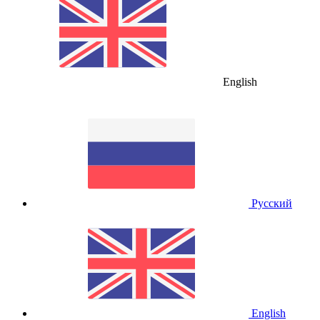
English
Русский
English