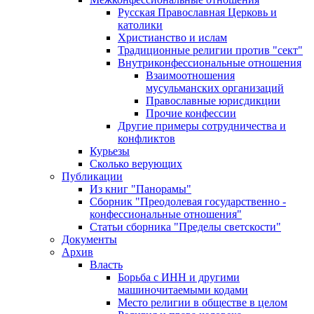
Русская Православная Церковь и
католики
Христианство и ислам
Традиционные религии против "сект"
Внутриконфессиональные отношения
Взаимоотношения
мусульманских организаций
Православные юрисдикции
Прочие конфессии
Другие примеры сотрудничества и
конфликтов
Курьезы
Сколько верующих
Публикации
Из книг "Панорамы"
Сборник "Преодолевая государственно -
конфессиональные отношения"
Статьи сборника "Пределы светскости"
Документы
Архив
Власть
Борьба с ИНН и другими
машиночитаемыми кодами
Место религии в обществе в целом