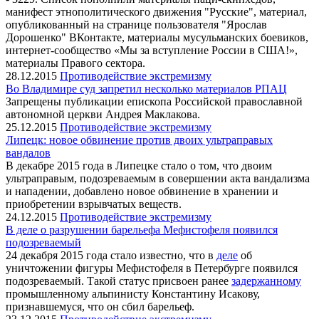
манифест этнополитического движения "Русские", материал,
опубликованный на странице пользователя "Ярослав
Дорошенко" ВКонтакте, материалы мусульманских боевиков,
интернет-сообщество «Мы за вступление России в США!»,
материалы Правого сектора.
28.12.2015
Противодействие экстремизму
Во Владимире суд запретил несколько материалов РПАЦ
Запрещены публикации епископа Российской православной
автономной церкви Андрея Маклакова.
25.12.2015
Противодействие экстремизму
Липецк: новое обвинение против двоих ультраправых
вандалов
В декабре 2015 года в Липецке стало о том, что двоим
ультраправым, подозреваемым в совершении акта вандализма
и нападении, добавлено новое обвинение в хранении и
приобретении взрывчатых веществ.
24.12.2015
Противодействие экстремизму
В деле о разрушении барельефа Мефистофеля появился
подозреваемый
24 декабря 2015 года стало известно, что в
деле
об
уничтожении фигуры Мефистофеля в Петербурге появился
подозреваемый. Такой статус присвоен ранее
задержанному
промышленному альпинисту Константину Исакову,
признавшемуся, что он сбил барельеф.