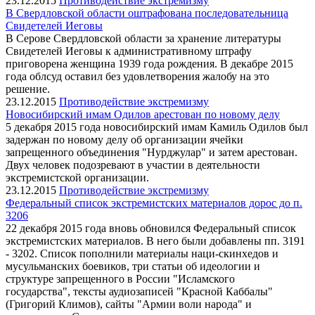
23.12.2015
Противодействие экстремизму
В Свердловской области оштрафована последовательница
Свидетелей Иеговы
В Серове Свердловской области за хранение литературы
Свидетелей Иеговы к административному штрафу
приговорена женщина 1939 года рождения. В декабре 2015
года облсуд оставил без удовлетворения жалобу на это
решение.
23.12.2015
Противодействие экстремизму
Новосибирский имам Одилов арестован по новому делу
5 декабря 2015 года новосибирский имам Камиль Одилов был
задержан по новому делу об организации ячейки
запрещенного объединения "Нурджулар" и затем арестован.
Двух человек подозревают в участии в деятельности
экстремистской организации.
23.12.2015
Противодействие экстремизму
Федеральный список экстремистских материалов дорос до п.
3206
22 декабря 2015 года вновь обновился Федеральный список
экстремистских материалов. В него были добавлены пп. 3191
- 3202. Список пополнили материалы наци-скинхедов и
мусульманских боевиков,
три статьи об идеологии и
структуре запрещенного в России "Исламского
государства",
тексты аудиозаписей "Красной Каббалы"
(Григорий Климов), сайты "Армии воли народа" и