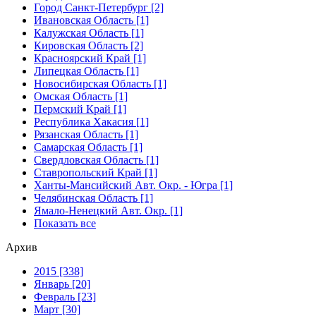
Город Санкт-Петербург [2]
Ивановская Область [1]
Калужская Область [1]
Кировская Область [2]
Красноярский Край [1]
Липецкая Область [1]
Новосибирская Область [1]
Омская Область [1]
Пермский Край [1]
Республика Хакасия [1]
Рязанская Область [1]
Самарская Область [1]
Свердловская Область [1]
Ставропольский Край [1]
Ханты-Мансийский Авт. Окр. - Югра [1]
Челябинская Область [1]
Ямало-Ненецкий Авт. Окр. [1]
Показать все
Архив
2015 [338]
Январь [20]
Февраль [23]
Март [30]