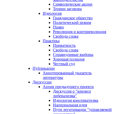
Символические акции
Теории заговора
Идеология
Гражданское общество
Политический режим
Право
Революция и контрреволюция
Свобода слова
Практика
Приватность
Свобода слова
Справедливые выборы
Хорошая полиция
Честный суд
Публикации
Аннотированный указатель
литературы
Дискуссии
Архив предыдущего проекта
Дискуссия о "кризисе
либерализма"
Идеология консерватизма
Национальная идея
Пути легитимации "управляемой