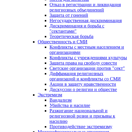
Отказ в регистрации и ликвидация
религиозных объединений
Защита от гонений
Негосударственная дискриминация
Дискриминация и борьба с
"сектантами"
Теоретическая борьба
Общественность и СМИ
Конфликты с местным населением и
организациями
Конфликты с учреждениями культуры
Защита права на свободу совести
Светские организации против "сект"
Диффамация религиозных
организаций и конфликты со СМИ
Акции в защиту нравственности
Дискуссии о религии и обществе
Экстремизм
Вандализм
Убийства и насилие
Разжигание национальной и
религиозной розни и призывы к
насилию
Противодействие экстремизму
Межконфессиональные отношения