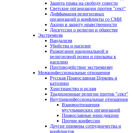
Защита права на свободу совести
Светские организации против "сект"
Диффамация религиозных
организаций и конфликты со СМИ
Акции в защиту нравственности
Дискуссии о религии и обществе
Экстремизм
Вандализм
Убийства и насилие
Разжигание национальной и
религиозной розни и призывы к
насилию
Противодействие экстремизму
Межконфессиональные отношения
Русская Православная Церковь и
католики
Христианство и ислам
Традиционные религии против "сект"
Внутриконфессиональные отношения
Взаимоотношения
мусульманских организаций
Православные юрисдикции
Прочие конфессии
Другие примеры сотрудничества и
конфликтов