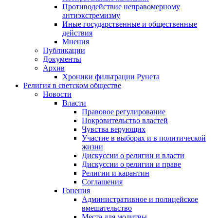
Противодействие неправомерному
антиэкстремизму
Иные государственные и общественные
действия
Мнения
Публикации
Документы
Архив
Хроники фильтрации Рунета
Религия в светском обществе
Новости
Власти
Правовое регулирование
Покровительство властей
Чувства верующих
Участие в выборах и в политической
жизни
Дискуссии о религии и власти
Дискуссии о религии и праве
Религии и карантин
Соглашения
Гонения
Административное и полицейское
вмешательство
Места для молитвы