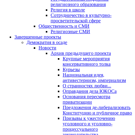
религиозного образования
Религия в школе
Сотрудничество в культурно-
просветительской сфере
Общественность и СМИ
Религиозные СМИ
Завершенные проекты
Демократия в осаде
Новости
Архив предыдущего проекта
Крупные мероприятия
консервативного толка
Курьезы
Национальная идея,
антивестернизм, империализм
О странностях любви...
Оправдания дела ЮКОСа
Основания пересмотра
приватизации
Предложения де-либерализовать
Конституцию и публичное право
Призывы к ужесточению
уголовного и уголовно-
процессуального
законодательства