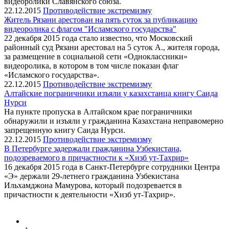
видеоролики Славянского союза.
22.12.2015
Противодействие экстремизму
​Житель Рязани арестован на пять суток за публикацию
видеоролика с флагом "Исламского государства"
22 декабря 2015 года стало известно, что Московский
районный суд Рязани арестовал на 5 суток А., жителя города,
за размещение в социальной сети «Одноклассники»
видеоролика, в котором в том числе показан флаг
«Исламского государства».
22.12.2015
Противодействие экстремизму
Алтайские пограничники изъяли у казахстанца книгу Саида
Нурси
На пункте пропуска в Алтайском крае пограничники
обнаружили и изъяли у гражданина Казахстана неправомерно
запрещенную книгу Саида Нурси.
22.12.2015
Противодействие экстремизму
В Петербурге задержали гражданина Узбекистана,
подозреваемого в причастности к «Хизб ут-Тахрир»
16 декабря 2015 года в Санкт-Петербурге сотрудники Центра
«Э» держали 29-летнего гражданина Узбекистана
Ильхамджона Мамурова, который подозревается в
причастности к деятельности «Хизб ут-Тахрир».