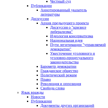
Честный суд
Публикации
Аннотированный указатель
литературы
Дискуссии
Архив предыдущего проекта
Дискуссия о "кризисе
либерализма"
Идеология консерватизма
Национальная идея
Пути легитимации "управляемой
демократии"
Ужесточение уголовного и
уголовно-процесуального
законодательства
Барометр демократии
Гражданское общество
Политический режим
Право
Революция и оппозиция
Свобода слова
Язык вражды
Новости
Публикации
Документы других организаций