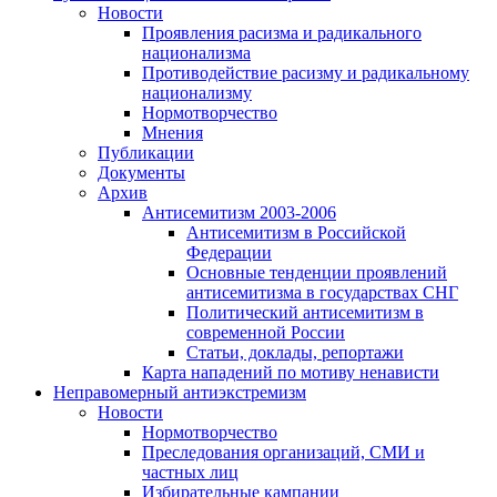
Новости
Проявления расизма и радикального
национализма
Противодействие расизму и радикальному
национализму
Нормотворчество
Мнения
Публикации
Документы
Архив
Антисемитизм 2003-2006
Антисемитизм в Российской
Федерации
Основные тенденции проявлений
антисемитизма в государствах СНГ
Политический антисемитизм в
современной России
Статьи, доклады, репортажи
Карта нападений по мотиву ненависти
Неправомерный антиэкстремизм
Новости
Нормотворчество
Преследования организаций, СМИ и
частных лиц
Избирательные кампании