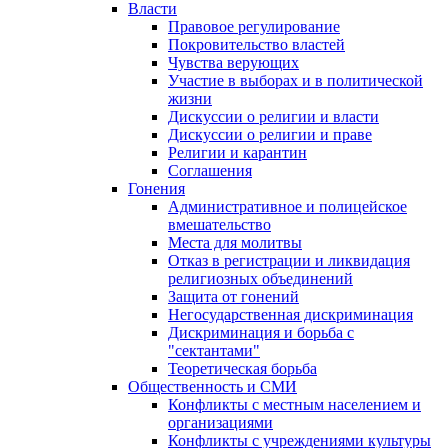
Власти
Правовое регулирование
Покровительство властей
Чувства верующих
Участие в выборах и в политической
жизни
Дискуссии о религии и власти
Дискуссии о религии и праве
Религии и карантин
Соглашения
Гонения
Административное и полицейское
вмешательство
Места для молитвы
Отказ в регистрации и ликвидация
религиозных объединений
Защита от гонений
Негосударственная дискриминация
Дискриминация и борьба с
"сектантами"
Теоретическая борьба
Общественность и СМИ
Конфликты с местным населением и
организациями
Конфликты с учреждениями культуры