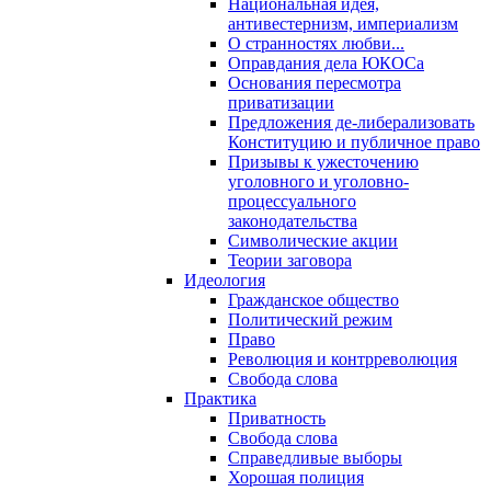
Национальная идея,
антивестернизм, империализм
О странностях любви...
Оправдания дела ЮКОСа
Основания пересмотра
приватизации
Предложения де-либерализовать
Конституцию и публичное право
Призывы к ужесточению
уголовного и уголовно-
процессуального
законодательства
Символические акции
Теории заговора
Идеология
Гражданское общество
Политический режим
Право
Революция и контрреволюция
Свобода слова
Практика
Приватность
Свобода слова
Справедливые выборы
Хорошая полиция