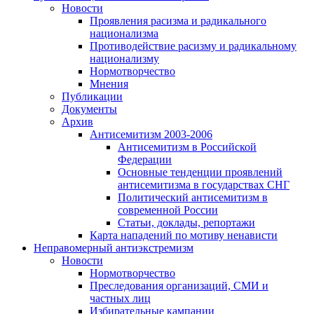
Новости
Проявления расизма и радикального
национализма
Противодействие расизму и радикальному
национализму
Нормотворчество
Мнения
Публикации
Документы
Архив
Антисемитизм 2003-2006
Антисемитизм в Российской
Федерации
Основные тенденции проявлений
антисемитизма в государствах СНГ
Политический антисемитизм в
современной России
Статьи, доклады, репортажи
Карта нападений по мотиву ненависти
Неправомерный антиэкстремизм
Новости
Нормотворчество
Преследования организаций, СМИ и
частных лиц
Избирательные кампании