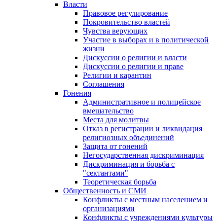
Власти
Правовое регулирование
Покровительство властей
Чувства верующих
Участие в выборах и в политической
жизни
Дискуссии о религии и власти
Дискуссии о религии и праве
Религии и карантин
Соглашения
Гонения
Административное и полицейское
вмешательство
Места для молитвы
Отказ в регистрации и ликвидация
религиозных объединений
Защита от гонений
Негосударственная дискриминация
Дискриминация и борьба с
"сектантами"
Теоретическая борьба
Общественность и СМИ
Конфликты с местным населением и
организациями
Конфликты с учреждениями культуры