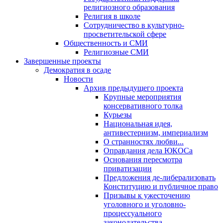
религиозного образования
Религия в школе
Сотрудничество в культурно-
просветительской сфере
Общественность и СМИ
Религиозные СМИ
Завершенные проекты
Демократия в осаде
Новости
Архив предыдущего проекта
Крупные мероприятия
консервативного толка
Курьезы
Национальная идея,
антивестернизм, империализм
О странностях любви...
Оправдания дела ЮКОСа
Основания пересмотра
приватизации
Предложения де-либерализовать
Конституцию и публичное право
Призывы к ужесточению
уголовного и уголовно-
процессуального
законодательства