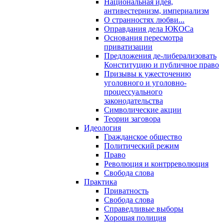
Национальная идея,
антивестернизм, империализм
О странностях любви...
Оправдания дела ЮКОСа
Основания пересмотра
приватизации
Предложения де-либерализовать
Конституцию и публичное право
Призывы к ужесточению
уголовного и уголовно-
процессуального
законодательства
Символические акции
Теории заговора
Идеология
Гражданское общество
Политический режим
Право
Революция и контрреволюция
Свобода слова
Практика
Приватность
Свобода слова
Справедливые выборы
Хорошая полиция