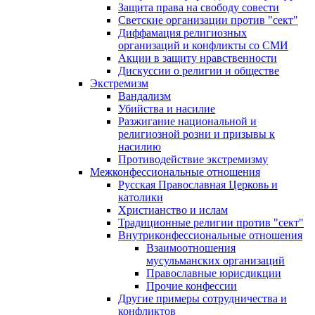
Защита права на свободу совести
Светские организации против "сект"
Диффамация религиозных
организаций и конфликты со СМИ
Акции в защиту нравственности
Дискуссии о религии и обществе
Экстремизм
Вандализм
Убийства и насилие
Разжигание национальной и
религиозной розни и призывы к
насилию
Противодействие экстремизму
Межконфессиональные отношения
Русская Православная Церковь и
католики
Христианство и ислам
Традиционные религии против "сект"
Внутриконфессиональные отношения
Взаимоотношения
мусульманских организаций
Православные юрисдикции
Прочие конфессии
Другие примеры сотрудничества и
конфликтов