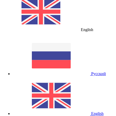
English
Русский
English