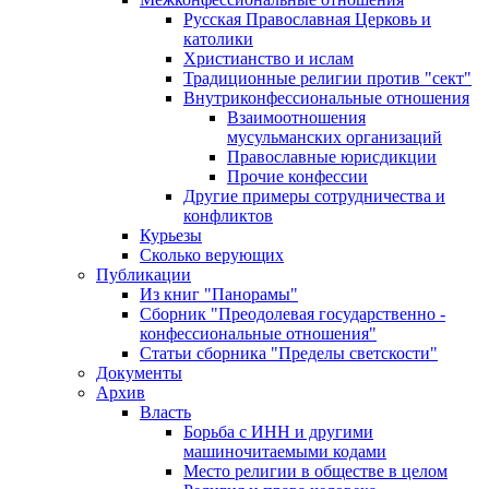
Русская Православная Церковь и
католики
Христианство и ислам
Традиционные религии против "сект"
Внутриконфессиональные отношения
Взаимоотношения
мусульманских организаций
Православные юрисдикции
Прочие конфессии
Другие примеры сотрудничества и
конфликтов
Курьезы
Сколько верующих
Публикации
Из книг "Панорамы"
Сборник "Преодолевая государственно -
конфессиональные отношения"
Статьи сборника "Пределы светскости"
Документы
Архив
Власть
Борьба с ИНН и другими
машиночитаемыми кодами
Место религии в обществе в целом