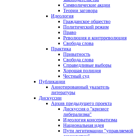
Символические акции
Теории заговора
Идеология
Гражданское общество
Политический режим
Право
Революция и контрреволюция
Свобода слова
Практика
Приватность
Свобода слова
Справедливые выборы
Хорошая полиция
Честный суд
Публикации
Аннотированный указатель
литературы
Дискуссии
Архив предыдущего проекта
Дискуссия о "кризисе
либерализма"
Идеология консерватизма
Национальная идея
Пути легитимации "управляемой