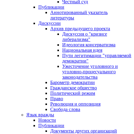
Честный суд
Публикации
Аннотированный указатель
литературы
Дискуссии
Архив предыдущего проекта
Дискуссия о "кризисе
либерализма"
Идеология консерватизма
Национальная идея
Пути легитимации "управляемой
демократии"
Ужесточение уголовного и
уголовно-процесуального
законодательства
Барометр демократии
Гражданское общество
Политический режим
Право
Революция и оппозиция
Свобода слова
Язык вражды
Новости
Публикации
Документы других организаций