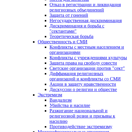
Отказ в регистрации и ликвидация
религиозных объединений
Защита от гонений
Негосударственная дискриминация
Дискриминация и борьба с
"сектантами"
Теоретическая борьба
Общественность и СМИ
Конфликты с местным населением и
организациями
Конфликты с учреждениями культуры
Защита права на свободу совести
Светские организации против "сект"
Диффамация религиозных
организаций и конфликты со СМИ
Акции в защиту нравственности
Дискуссии о религии и обществе
Экстремизм
Вандализм
Убийства и насилие
Разжигание национальной и
религиозной розни и призывы к
насилию
Противодействие экстремизму
Межконфессиональные отношения