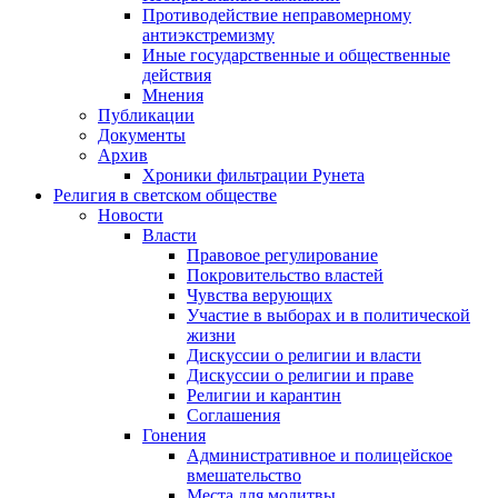
Противодействие неправомерному
антиэкстремизму
Иные государственные и общественные
действия
Мнения
Публикации
Документы
Архив
Хроники фильтрации Рунета
Религия в светском обществе
Новости
Власти
Правовое регулирование
Покровительство властей
Чувства верующих
Участие в выборах и в политической
жизни
Дискуссии о религии и власти
Дискуссии о религии и праве
Религии и карантин
Соглашения
Гонения
Административное и полицейское
вмешательство
Места для молитвы