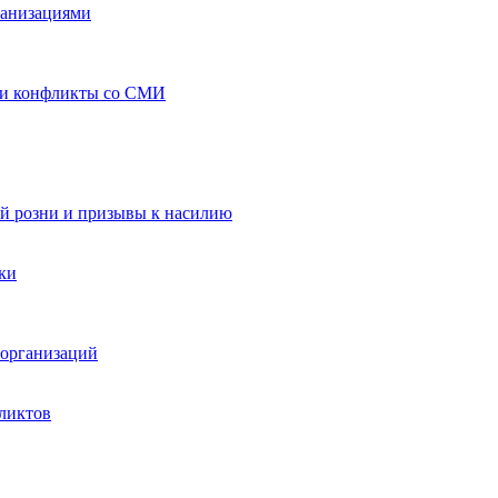
ганизациями
 и конфликты со СМИ
й розни и призывы к насилию
ки
организаций
ликтов