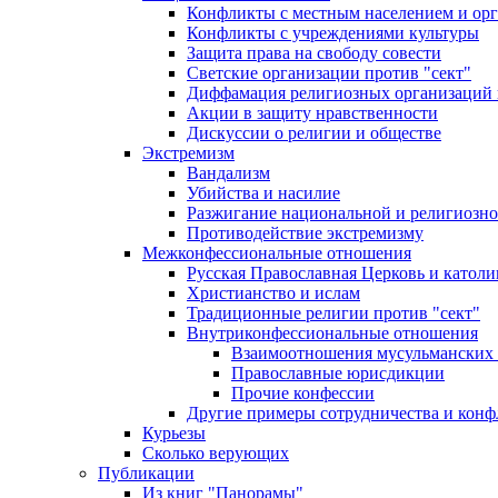
Конфликты с местным населением и ор
Конфликты с учреждениями культуры
Защита права на свободу совести
Светские организации против "сект"
Диффамация религиозных организаций
Акции в защиту нравственности
Дискуссии о религии и обществе
Экстремизм
Вандализм
Убийства и насилие
Разжигание национальной и религиозно
Противодействие экстремизму
Межконфессиональные отношения
Русская Православная Церковь и католи
Христианство и ислам
Традиционные религии против "сект"
Внутриконфессиональные отношения
Взаимоотношения мусульманских 
Православные юрисдикции
Прочие конфессии
Другие примеры сотрудничества и конф
Курьезы
Сколько верующих
Публикации
Из книг "Панорамы"