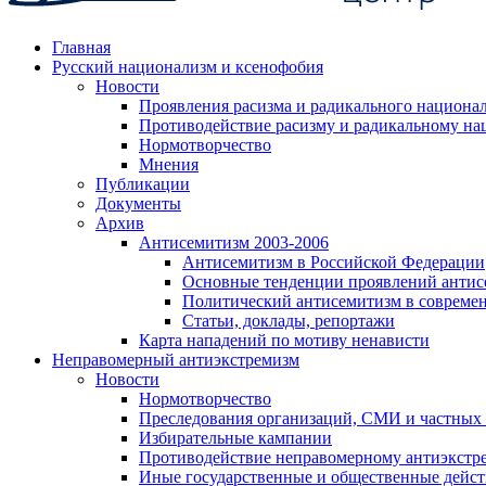
Главная
Русский национализм и ксенофобия
Новости
Проявления расизма и радикального национа
Противодействие расизму и радикальному на
Нормотворчество
Мнения
Публикации
Документы
Архив
Антисемитизм 2003-2006
Антисемитизм в Российской Федерации
Основные тенденции проявлений антис
Политический антисемитизм в совреме
Статьи, доклады, репортажи
Карта нападений по мотиву ненависти
Неправомерный антиэкстремизм
Новости
Нормотворчество
Преследования организаций, СМИ и частных
Избирательные кампании
Противодействие неправомерному антиэкстр
Иные государственные и общественные дейст