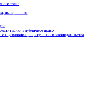
вного толка
зм, империализм
ции
Конституцию и публичное право
о и уголовно-процессуального законодательства