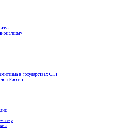
лизма
ционализму
емитизма в государствах СНГ
нной России
 лиц
емизму
вия