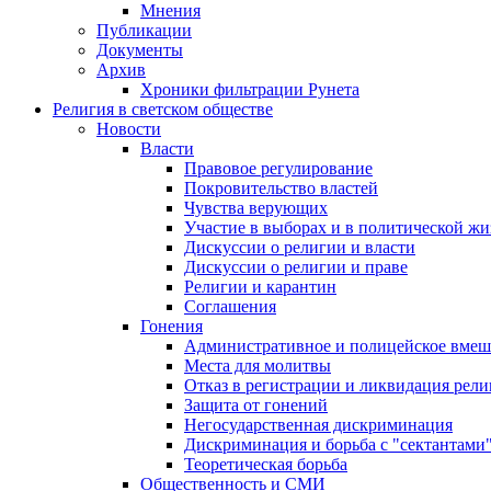
Мнения
Публикации
Документы
Архив
Хроники фильтрации Рунета
Религия в светском обществе
Новости
Власти
Правовое регулирование
Покровительство властей
Чувства верующих
Участие в выборах и в политической ж
Дискуссии о религии и власти
Дискуссии о религии и праве
Религии и карантин
Соглашения
Гонения
Административное и полицейское вмеш
Места для молитвы
Отказ в регистрации и ликвидация рел
Защита от гонений
Негосударственная дискриминация
Дискриминация и борьба с "сектантами
Теоретическая борьба
Общественность и СМИ