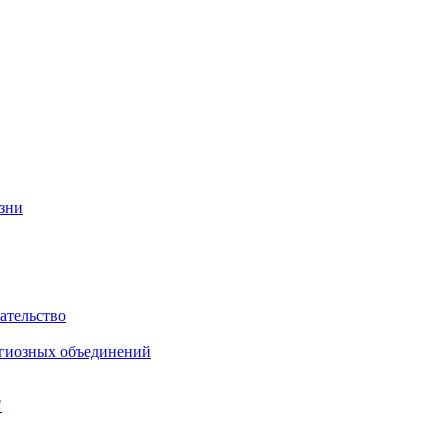
изни
ательство
игиозных объединений
"