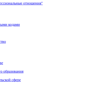
фессиональные отношения"
мыми кодами
ство
ве
го образования
льской сфере