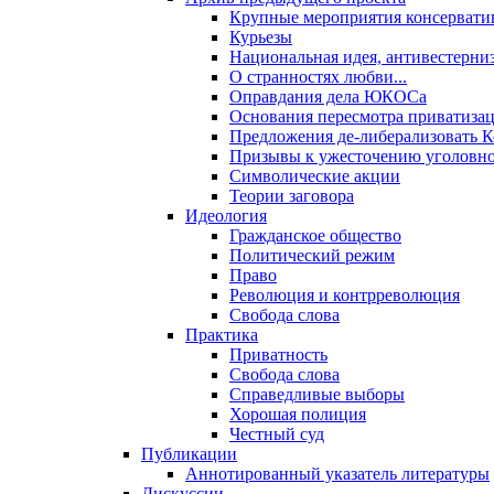
Крупные мероприятия консервати
Курьезы
Национальная идея, антивестерни
О странностях любви...
Оправдания дела ЮКОСа
Основания пересмотра приватиза
Предложения де-либерализовать 
Призывы к ужесточению уголовног
Символические акции
Теории заговора
Идеология
Гражданское общество
Политический режим
Право
Революция и контрреволюция
Свобода слова
Практика
Приватность
Свобода слова
Справедливые выборы
Хорошая полиция
Честный суд
Публикации
Аннотированный указатель литературы
Дискуссии