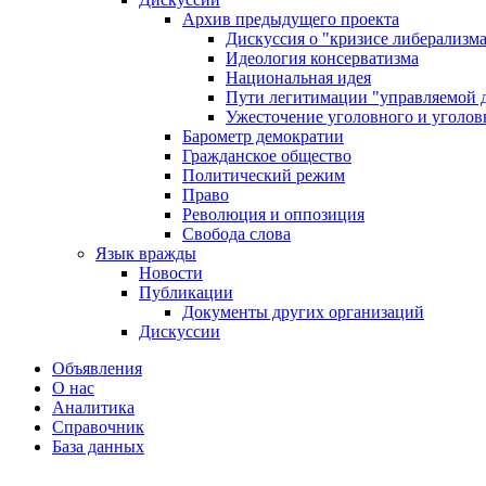
Архив предыдущего проекта
Дискуссия о "кризисе либерализм
Идеология консерватизма
Национальная идея
Пути легитимации "управляемой 
Ужесточение уголовного и уголов
Барометр демократии
Гражданское общество
Политический режим
Право
Революция и оппозиция
Свобода слова
Язык вражды
Новости
Публикации
Документы других организаций
Дискуссии
Объявления
О нас
Аналитика
Справочник
База данных