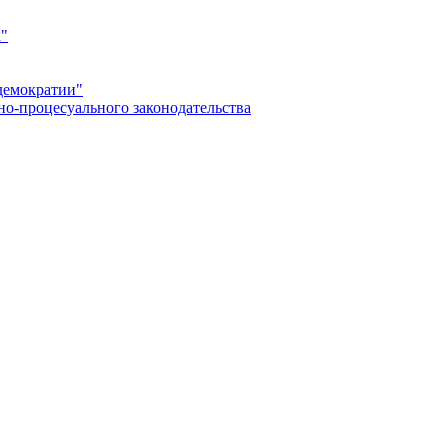
а"
демократии"
но-процесуального законодательства