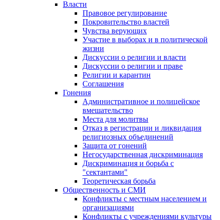
Власти
Правовое регулирование
Покровительство властей
Чувства верующих
Участие в выборах и в политической
жизни
Дискуссии о религии и власти
Дискуссии о религии и праве
Религии и карантин
Соглашения
Гонения
Административное и полицейское
вмешательство
Места для молитвы
Отказ в регистрации и ликвидация
религиозных объединений
Защита от гонений
Негосударственная дискриминация
Дискриминация и борьба с
"сектантами"
Теоретическая борьба
Общественность и СМИ
Конфликты с местным населением и
организациями
Конфликты с учреждениями культуры