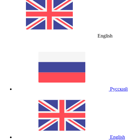
English
Русский
English