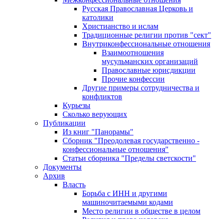
Русская Православная Церковь и
католики
Христианство и ислам
Традиционные религии против "сект"
Внутриконфессиональные отношения
Взаимоотношения
мусульманских организаций
Православные юрисдикции
Прочие конфессии
Другие примеры сотрудничества и
конфликтов
Курьезы
Сколько верующих
Публикации
Из книг "Панорамы"
Сборник "Преодолевая государственно -
конфессиональные отношения"
Статьи сборника "Пределы светскости"
Документы
Архив
Власть
Борьба с ИНН и другими
машиночитаемыми кодами
Место религии в обществе в целом