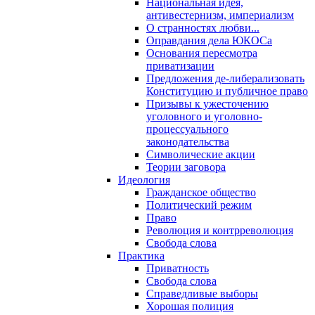
Национальная идея,
антивестернизм, империализм
О странностях любви...
Оправдания дела ЮКОСа
Основания пересмотра
приватизации
Предложения де-либерализовать
Конституцию и публичное право
Призывы к ужесточению
уголовного и уголовно-
процессуального
законодательства
Символические акции
Теории заговора
Идеология
Гражданское общество
Политический режим
Право
Революция и контрреволюция
Свобода слова
Практика
Приватность
Свобода слова
Справедливые выборы
Хорошая полиция