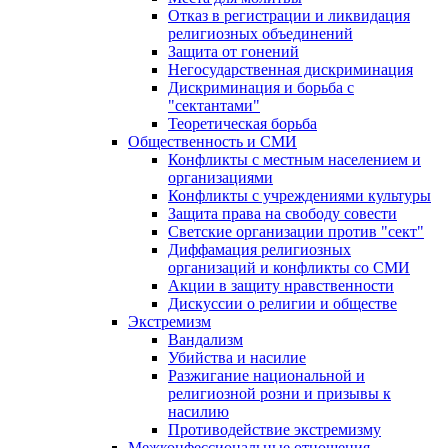
Отказ в регистрации и ликвидация
религиозных объединений
Защита от гонений
Негосударственная дискриминация
Дискриминация и борьба с
"сектантами"
Теоретическая борьба
Общественность и СМИ
Конфликты с местным населением и
организациями
Конфликты с учреждениями культуры
Защита права на свободу совести
Светские организации против "сект"
Диффамация религиозных
организаций и конфликты со СМИ
Акции в защиту нравственности
Дискуссии о религии и обществе
Экстремизм
Вандализм
Убийства и насилие
Разжигание национальной и
религиозной розни и призывы к
насилию
Противодействие экстремизму
Межконфессиональные отношения