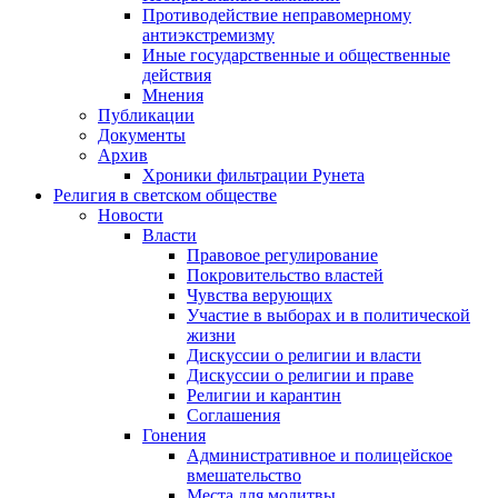
Противодействие неправомерному
антиэкстремизму
Иные государственные и общественные
действия
Мнения
Публикации
Документы
Архив
Хроники фильтрации Рунета
Религия в светском обществе
Новости
Власти
Правовое регулирование
Покровительство властей
Чувства верующих
Участие в выборах и в политической
жизни
Дискуссии о религии и власти
Дискуссии о религии и праве
Религии и карантин
Соглашения
Гонения
Административное и полицейское
вмешательство
Места для молитвы