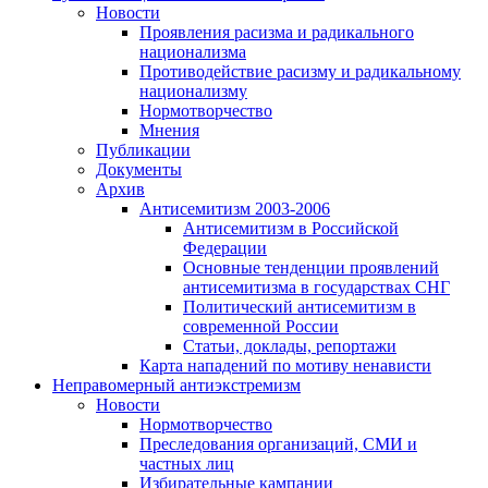
Новости
Проявления расизма и радикального
национализма
Противодействие расизму и радикальному
национализму
Нормотворчество
Мнения
Публикации
Документы
Архив
Антисемитизм 2003-2006
Антисемитизм в Российской
Федерации
Основные тенденции проявлений
антисемитизма в государствах СНГ
Политический антисемитизм в
современной России
Статьи, доклады, репортажи
Карта нападений по мотиву ненависти
Неправомерный антиэкстремизм
Новости
Нормотворчество
Преследования организаций, СМИ и
частных лиц
Избирательные кампании