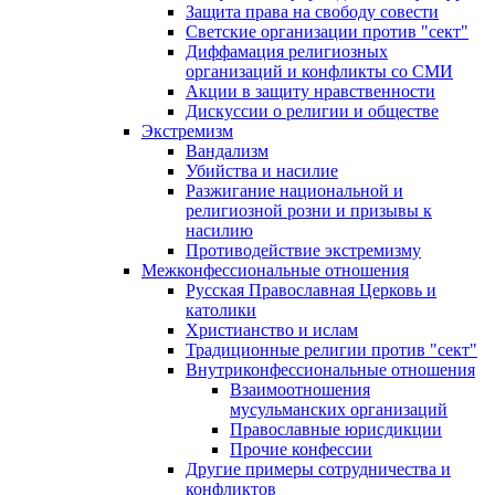
Защита права на свободу совести
Светские организации против "сект"
Диффамация религиозных
организаций и конфликты со СМИ
Акции в защиту нравственности
Дискуссии о религии и обществе
Экстремизм
Вандализм
Убийства и насилие
Разжигание национальной и
религиозной розни и призывы к
насилию
Противодействие экстремизму
Межконфессиональные отношения
Русская Православная Церковь и
католики
Христианство и ислам
Традиционные религии против "сект"
Внутриконфессиональные отношения
Взаимоотношения
мусульманских организаций
Православные юрисдикции
Прочие конфессии
Другие примеры сотрудничества и
конфликтов