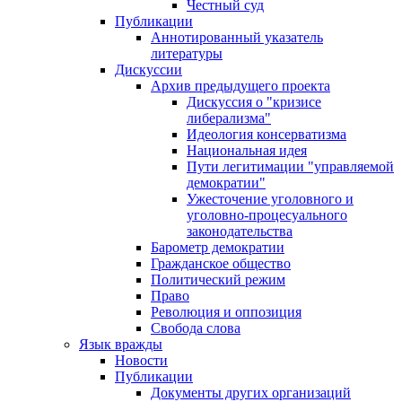
Честный суд
Публикации
Аннотированный указатель
литературы
Дискуссии
Архив предыдущего проекта
Дискуссия о "кризисе
либерализма"
Идеология консерватизма
Национальная идея
Пути легитимации "управляемой
демократии"
Ужесточение уголовного и
уголовно-процесуального
законодательства
Барометр демократии
Гражданское общество
Политический режим
Право
Революция и оппозиция
Свобода слова
Язык вражды
Новости
Публикации
Документы других организаций