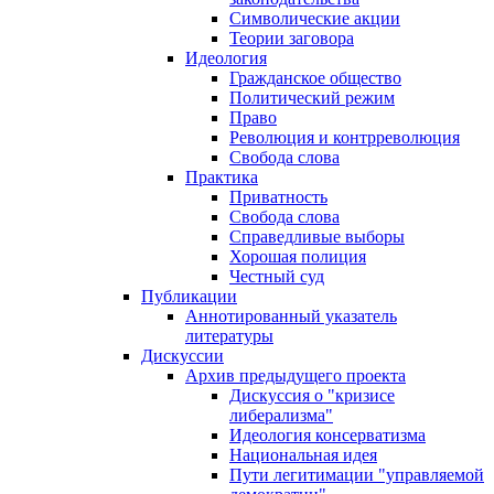
Символические акции
Теории заговора
Идеология
Гражданское общество
Политический режим
Право
Революция и контрреволюция
Свобода слова
Практика
Приватность
Свобода слова
Справедливые выборы
Хорошая полиция
Честный суд
Публикации
Аннотированный указатель
литературы
Дискуссии
Архив предыдущего проекта
Дискуссия о "кризисе
либерализма"
Идеология консерватизма
Национальная идея
Пути легитимации "управляемой