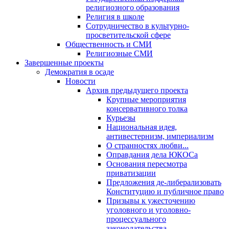
религиозного образования
Религия в школе
Сотрудничество в культурно-
просветительской сфере
Общественность и СМИ
Религиозные СМИ
Завершенные проекты
Демократия в осаде
Новости
Архив предыдущего проекта
Крупные мероприятия
консервативного толка
Курьезы
Национальная идея,
антивестернизм, империализм
О странностях любви...
Оправдания дела ЮКОСа
Основания пересмотра
приватизации
Предложения де-либерализовать
Конституцию и публичное право
Призывы к ужесточению
уголовного и уголовно-
процессуального
законодательства