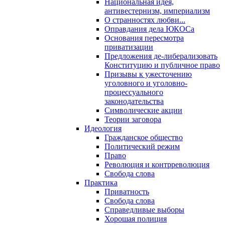
Национальная идея,
антивестернизм, империализм
О странностях любви...
Оправдания дела ЮКОСа
Основания пересмотра
приватизации
Предложения де-либерализовать
Конституцию и публичное право
Призывы к ужесточению
уголовного и уголовно-
процессуального
законодательства
Символические акции
Теории заговора
Идеология
Гражданское общество
Политический режим
Право
Революция и контрреволюция
Свобода слова
Практика
Приватность
Свобода слова
Справедливые выборы
Хорошая полиция