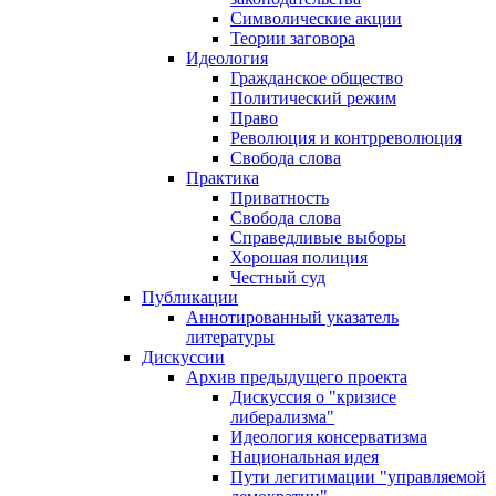
Символические акции
Теории заговора
Идеология
Гражданское общество
Политический режим
Право
Революция и контрреволюция
Свобода слова
Практика
Приватность
Свобода слова
Справедливые выборы
Хорошая полиция
Честный суд
Публикации
Аннотированный указатель
литературы
Дискуссии
Архив предыдущего проекта
Дискуссия о "кризисе
либерализма"
Идеология консерватизма
Национальная идея
Пути легитимации "управляемой