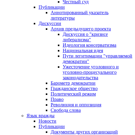
Честный суд
Публикации
Аннотированный указатель
литературы
Дискуссии
Архив предыдущего проекта
Дискуссия о "кризисе
либерализма"
Идеология консерватизма
Национальная идея
Пути легитимации "управляемой
демократии"
Ужесточение уголовного и
уголовно-процесуального
законодательства
Барометр демократии
Гражданское общество
Политический режим
Право
Революция и оппозиция
Свобода слова
Язык вражды
Новости
Публикации
Документы других организаций