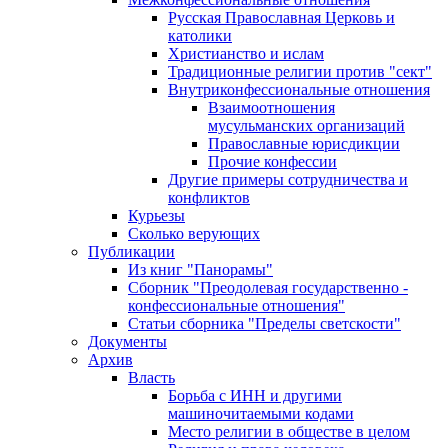
Русская Православная Церковь и
католики
Христианство и ислам
Традиционные религии против "сект"
Внутриконфессиональные отношения
Взаимоотношения
мусульманских организаций
Православные юрисдикции
Прочие конфессии
Другие примеры сотрудничества и
конфликтов
Курьезы
Сколько верующих
Публикации
Из книг "Панорамы"
Сборник "Преодолевая государственно -
конфессиональные отношения"
Статьи сборника "Пределы светскости"
Документы
Архив
Власть
Борьба с ИНН и другими
машиночитаемыми кодами
Место религии в обществе в целом