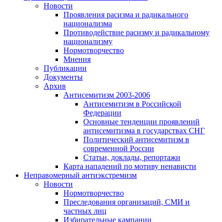
Новости
Проявления расизма и радикального
национализма
Противодействие расизму и радикальному
национализму
Нормотворчество
Мнения
Публикации
Документы
Архив
Антисемитизм 2003-2006
Антисемитизм в Российской
Федерации
Основные тенденции проявлений
антисемитизма в государствах СНГ
Политический антисемитизм в
современной России
Статьи, доклады, репортажи
Карта нападений по мотиву ненависти
Неправомерный антиэкстремизм
Новости
Нормотворчество
Преследования организаций, СМИ и
частных лиц
Избирательные кампании