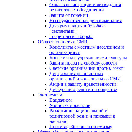
Отказ в регистрации и ликвидация
религиозных объединений
Защита от гонений
Негосударственная дискриминация
Дискриминация и борьба с
"сектантами"
Теоретическая борьба
Общественность и СМИ
Конфликты с местным населением и
организациями
Конфликты с учреждениями культуры
Защита права на свободу совести
Светские организации против "сект"
Диффамация религиозных
организаций и конфликты со СМИ
Акции в защиту нравственности
Дискуссии о религии и обществе
Экстремизм
Вандализм
Убийства и насилие
Разжигание национальной и
религиозной розни и призывы к
насилию
Противодействие экстремизму
Межконфессиональные отношения