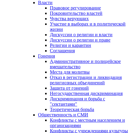
Власти
Правовое регулирование
Покровительство властей
Чувства верующих
Участие в выборах и в политической
жизни
Дискуссии о религии и власти
Дискуссии о религии и праве
Религии и карантин
Соглашения
Гонения
Административное и полицейское
вмешательство
Места для молитвы
Отказ в регистрации и ликвидация
религиозных объединений
Защита от гонений
Негосударственная дискриминация
Дискриминация и борьба с
"сектантами"
Теоретическая борьба
Общественность и СМИ
Конфликты с местным населением и
организациями
Конфликты с учреждениями культуры