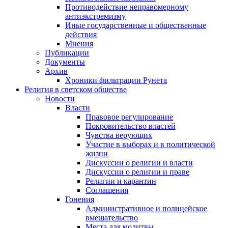
Противодействие неправомерному
антиэкстремизму
Иные государственные и общественные
действия
Мнения
Публикации
Документы
Архив
Хроники фильтрации Рунета
Религия в светском обществе
Новости
Власти
Правовое регулирование
Покровительство властей
Чувства верующих
Участие в выборах и в политической
жизни
Дискуссии о религии и власти
Дискуссии о религии и праве
Религии и карантин
Соглашения
Гонения
Административное и полицейское
вмешательство
Места для молитвы