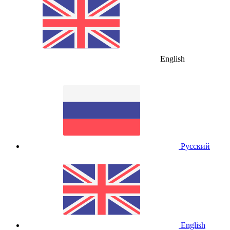
English
Русский
English