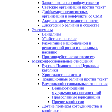
Защита права на свободу совести
Светские организации против "сект"
Диффамация религиозных
организаций и конфликты со СМИ
Акции в защиту нравственности
Дискуссии о религии и обществе
Экстремизм
Вандализм
Убийства и насилие
Разжигание национальной и
религиозной розни и призывы к
насилию
Противодействие экстремизму
Межконфессиональные отношения
Русская Православная Церковь и
католики
Христианство и ислам
Традиционные религии против "сект"
Внутриконфессиональные отношения
Взаимоотношения
мусульманских организаций
Православные юрисдикции
Прочие конфессии
Другие примеры сотрудничества и
конфликтов