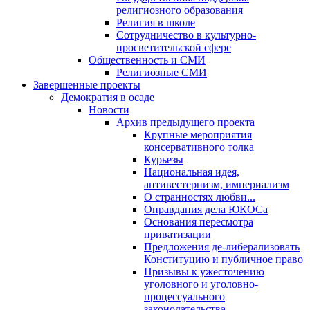
религиозного образования
Религия в школе
Сотрудничество в культурно-
просветительской сфере
Общественность и СМИ
Религиозные СМИ
Завершенные проекты
Демократия в осаде
Новости
Архив предыдущего проекта
Крупные мероприятия
консервативного толка
Курьезы
Национальная идея,
антивестернизм, империализм
О странностях любви...
Оправдания дела ЮКОСа
Основания пересмотра
приватизации
Предложения де-либерализовать
Конституцию и публичное право
Призывы к ужесточению
уголовного и уголовно-
процессуального
законодательства