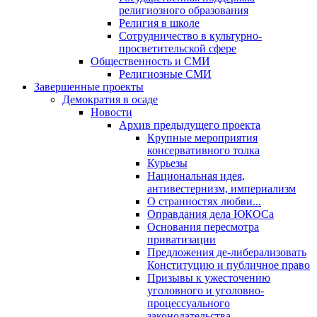
религиозного образования
Религия в школе
Сотрудничество в культурно-
просветительской сфере
Общественность и СМИ
Религиозные СМИ
Завершенные проекты
Демократия в осаде
Новости
Архив предыдущего проекта
Крупные мероприятия
консервативного толка
Курьезы
Национальная идея,
антивестернизм, империализм
О странностях любви...
Оправдания дела ЮКОСа
Основания пересмотра
приватизации
Предложения де-либерализовать
Конституцию и публичное право
Призывы к ужесточению
уголовного и уголовно-
процессуального
законодательства