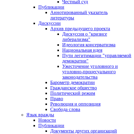
Честный суд
Публикации
Аннотированный указатель
литературы
Дискуссии
Архив предыдущего проекта
Дискуссия о "кризисе
либерализма"
Идеология консерватизма
Национальная идея
Пути легитимации "управляемой
демократии"
Ужесточение уголовного и
уголовно-процесуального
законодательства
Барометр демократии
Гражданское общество
Политический режим
Право
Революция и оппозиция
Свобода слова
Язык вражды
Новости
Публикации
Документы других организаций