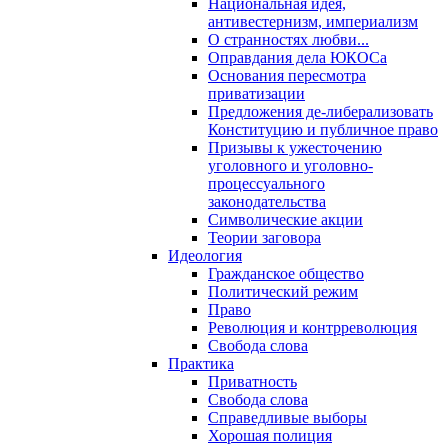
Национальная идея,
антивестернизм, империализм
О странностях любви...
Оправдания дела ЮКОСа
Основания пересмотра
приватизации
Предложения де-либерализовать
Конституцию и публичное право
Призывы к ужесточению
уголовного и уголовно-
процессуального
законодательства
Символические акции
Теории заговора
Идеология
Гражданское общество
Политический режим
Право
Революция и контрреволюция
Свобода слова
Практика
Приватность
Свобода слова
Справедливые выборы
Хорошая полиция