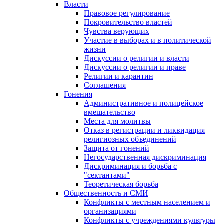
Власти
Правовое регулирование
Покровительство властей
Чувства верующих
Участие в выборах и в политической
жизни
Дискуссии о религии и власти
Дискуссии о религии и праве
Религии и карантин
Соглашения
Гонения
Административное и полицейское
вмешательство
Места для молитвы
Отказ в регистрации и ликвидация
религиозных объединений
Защита от гонений
Негосударственная дискриминация
Дискриминация и борьба с
"сектантами"
Теоретическая борьба
Общественность и СМИ
Конфликты с местным населением и
организациями
Конфликты с учреждениями культуры