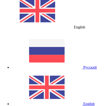
English
Русский
English