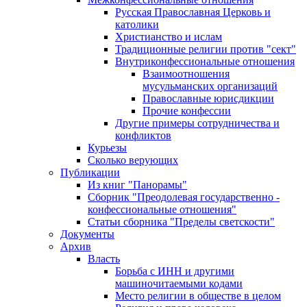
Русская Православная Церковь и
католики
Христианство и ислам
Традиционные религии против "сект"
Внутриконфессиональные отношения
Взаимоотношения
мусульманских организаций
Православные юрисдикции
Прочие конфессии
Другие примеры сотрудничества и
конфликтов
Курьезы
Сколько верующих
Публикации
Из книг "Панорамы"
Сборник "Преодолевая государственно -
конфессиональные отношения"
Статьи сборника "Пределы светскости"
Документы
Архив
Власть
Борьба с ИНН и другими
машиночитаемыми кодами
Место религии в обществе в целом