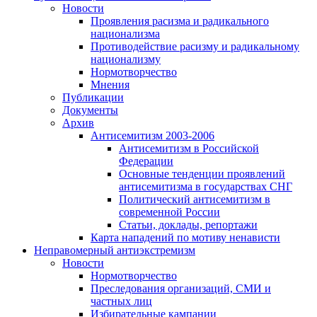
Новости
Проявления расизма и радикального
национализма
Противодействие расизму и радикальному
национализму
Нормотворчество
Мнения
Публикации
Документы
Архив
Антисемитизм 2003-2006
Антисемитизм в Российской
Федерации
Основные тенденции проявлений
антисемитизма в государствах СНГ
Политический антисемитизм в
современной России
Статьи, доклады, репортажи
Карта нападений по мотиву ненависти
Неправомерный антиэкстремизм
Новости
Нормотворчество
Преследования организаций, СМИ и
частных лиц
Избирательные кампании