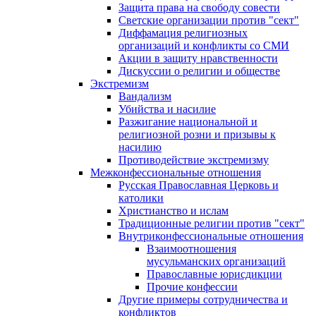
Защита права на свободу совести
Светские организации против "сект"
Диффамация религиозных
организаций и конфликты со СМИ
Акции в защиту нравственности
Дискуссии о религии и обществе
Экстремизм
Вандализм
Убийства и насилие
Разжигание национальной и
религиозной розни и призывы к
насилию
Противодействие экстремизму
Межконфессиональные отношения
Русская Православная Церковь и
католики
Христианство и ислам
Традиционные религии против "сект"
Внутриконфессиональные отношения
Взаимоотношения
мусульманских организаций
Православные юрисдикции
Прочие конфессии
Другие примеры сотрудничества и
конфликтов