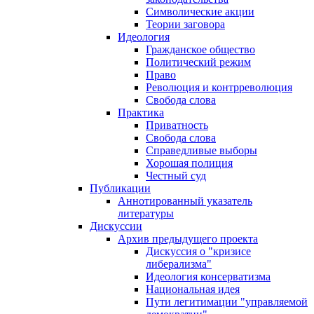
Символические акции
Теории заговора
Идеология
Гражданское общество
Политический режим
Право
Революция и контрреволюция
Свобода слова
Практика
Приватность
Свобода слова
Справедливые выборы
Хорошая полиция
Честный суд
Публикации
Аннотированный указатель
литературы
Дискуссии
Архив предыдущего проекта
Дискуссия о "кризисе
либерализма"
Идеология консерватизма
Национальная идея
Пути легитимации "управляемой