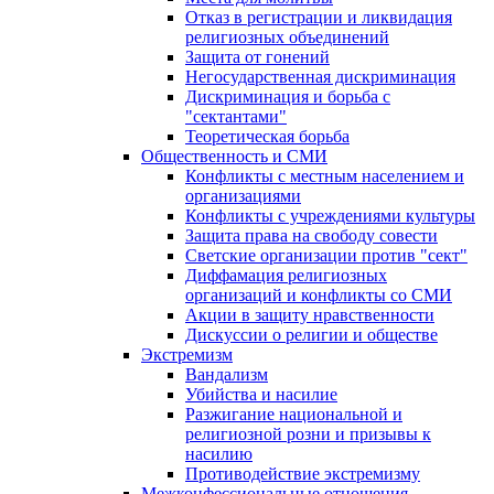
Отказ в регистрации и ликвидация
религиозных объединений
Защита от гонений
Негосударственная дискриминация
Дискриминация и борьба с
"сектантами"
Теоретическая борьба
Общественность и СМИ
Конфликты с местным населением и
организациями
Конфликты с учреждениями культуры
Защита права на свободу совести
Светские организации против "сект"
Диффамация религиозных
организаций и конфликты со СМИ
Акции в защиту нравственности
Дискуссии о религии и обществе
Экстремизм
Вандализм
Убийства и насилие
Разжигание национальной и
религиозной розни и призывы к
насилию
Противодействие экстремизму
Межконфессиональные отношения