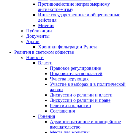
Противодействие неправомерному
антиэкстремизму
Иные государственные и общественные
действия
Мнения
Публикации
Документы
Архив
Хроники фильтрации Рунета
Религия в светском обществе
Новости
Власти
Правовое регулирование
Покровительство властей
Чувства верующих
Участие в выборах и в политической
жизни
Дискуссии о религии и власти
Дискуссии о религии и праве
Религии и карантин
Соглашения
Гонения
Административное и полицейское
вмешательство
Места для молитвы