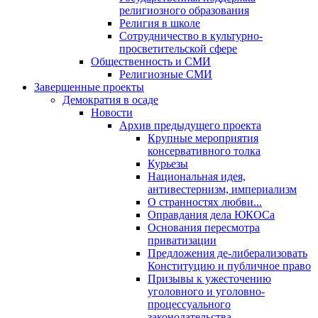
религиозного образования
Религия в школе
Сотрудничество в культурно-
просветительской сфере
Общественность и СМИ
Религиозные СМИ
Завершенные проекты
Демократия в осаде
Новости
Архив предыдущего проекта
Крупные мероприятия
консервативного толка
Курьезы
Национальная идея,
антивестернизм, империализм
О странностях любви...
Оправдания дела ЮКОСа
Основания пересмотра
приватизации
Предложения де-либерализовать
Конституцию и публичное право
Призывы к ужесточению
уголовного и уголовно-
процессуального
законодательства