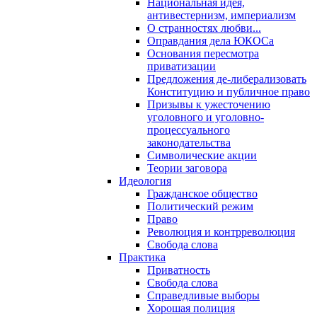
Национальная идея,
антивестернизм, империализм
О странностях любви...
Оправдания дела ЮКОСа
Основания пересмотра
приватизации
Предложения де-либерализовать
Конституцию и публичное право
Призывы к ужесточению
уголовного и уголовно-
процессуального
законодательства
Символические акции
Теории заговора
Идеология
Гражданское общество
Политический режим
Право
Революция и контрреволюция
Свобода слова
Практика
Приватность
Свобода слова
Справедливые выборы
Хорошая полиция