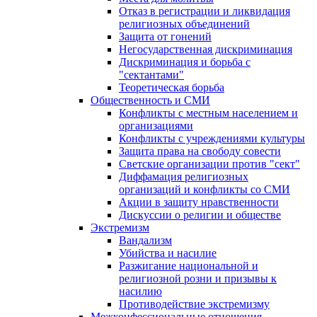
Отказ в регистрации и ликвидация
религиозных объединений
Защита от гонений
Негосударственная дискриминация
Дискриминация и борьба с
"сектантами"
Теоретическая борьба
Общественность и СМИ
Конфликты с местным населением и
организациями
Конфликты с учреждениями культуры
Защита права на свободу совести
Светские организации против "сект"
Диффамация религиозных
организаций и конфликты со СМИ
Акции в защиту нравственности
Дискуссии о религии и обществе
Экстремизм
Вандализм
Убийства и насилие
Разжигание национальной и
религиозной розни и призывы к
насилию
Противодействие экстремизму
Межконфессиональные отношения