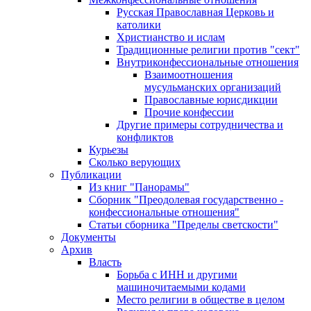
Русская Православная Церковь и
католики
Христианство и ислам
Традиционные религии против "сект"
Внутриконфессиональные отношения
Взаимоотношения
мусульманских организаций
Православные юрисдикции
Прочие конфессии
Другие примеры сотрудничества и
конфликтов
Курьезы
Сколько верующих
Публикации
Из книг "Панорамы"
Сборник "Преодолевая государственно -
конфессиональные отношения"
Статьи сборника "Пределы светскости"
Документы
Архив
Власть
Борьба с ИНН и другими
машиночитаемыми кодами
Место религии в обществе в целом