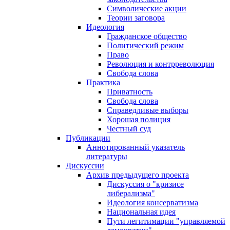
Символические акции
Теории заговора
Идеология
Гражданское общество
Политический режим
Право
Революция и контрреволюция
Свобода слова
Практика
Приватность
Свобода слова
Справедливые выборы
Хорошая полиция
Честный суд
Публикации
Аннотированный указатель
литературы
Дискуссии
Архив предыдущего проекта
Дискуссия о "кризисе
либерализма"
Идеология консерватизма
Национальная идея
Пути легитимации "управляемой