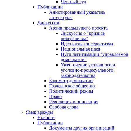
Честный суд
Публикации
Аннотированный указатель
литературы
Дискуссии
Архив предыдущего проекта
Дискуссия о "кризисе
либерализма"
Идеология консерватизма
Национальная идея
Пути легитимации "управляемой
демократии"
Ужесточение уголовного и
уголовно-процесуального
законодательства
Барометр демократии
Гражданское общество
Политический режим
Право
Революция и оппозиция
Свобода слова
Язык вражды
Новости
Публикации
Документы других организаций