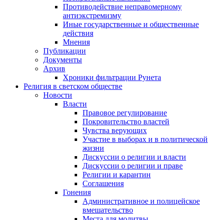
Противодействие неправомерному
антиэкстремизму
Иные государственные и общественные
действия
Мнения
Публикации
Документы
Архив
Хроники фильтрации Рунета
Религия в светском обществе
Новости
Власти
Правовое регулирование
Покровительство властей
Чувства верующих
Участие в выборах и в политической
жизни
Дискуссии о религии и власти
Дискуссии о религии и праве
Религии и карантин
Соглашения
Гонения
Административное и полицейское
вмешательство
Места для молитвы