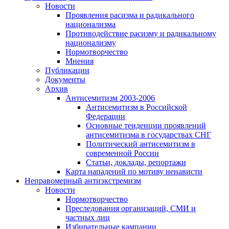
Новости
Проявления расизма и радикального
национализма
Противодействие расизму и радикальному
национализму
Нормотворчество
Мнения
Публикации
Документы
Архив
Антисемитизм 2003-2006
Антисемитизм в Российской
Федерации
Основные тенденции проявлений
антисемитизма в государствах СНГ
Политический антисемитизм в
современной России
Статьи, доклады, репортажи
Карта нападений по мотиву ненависти
Неправомерный антиэкстремизм
Новости
Нормотворчество
Преследования организаций, СМИ и
частных лиц
Избирательные кампании