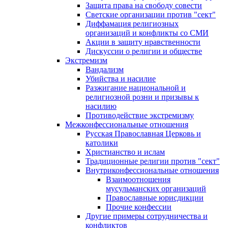
Защита права на свободу совести
Светские организации против "сект"
Диффамация религиозных
организаций и конфликты со СМИ
Акции в защиту нравственности
Дискуссии о религии и обществе
Экстремизм
Вандализм
Убийства и насилие
Разжигание национальной и
религиозной розни и призывы к
насилию
Противодействие экстремизму
Межконфессиональные отношения
Русская Православная Церковь и
католики
Христианство и ислам
Традиционные религии против "сект"
Внутриконфессиональные отношения
Взаимоотношения
мусульманских организаций
Православные юрисдикции
Прочие конфессии
Другие примеры сотрудничества и
конфликтов