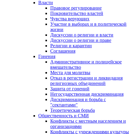
Власти
Правовое регулирование
Покровительство властей
Чувства верующих
Участие в выборах и в политической
жизни
Дискуссии о религии и власти
Дискуссии о религии и праве
Религии и карантин
Соглашения
Гонения
Административное и полицейское
вмешательство
Места для молитвы
Отказ в регистрации и ликвидация
религиозных объединений
Защита от гонений
Негосударственная дискриминация
Дискриминация и борьба с
"сектантами"
Теоретическая борьба
Общественность и СМИ
Конфликты с местным населением и
организациями
Конфликты с учреждениями культуры