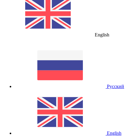
English
Русский
English