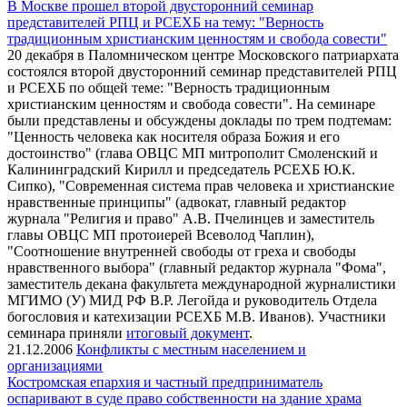
В Москве прошел второй двусторонний семинар
представителей РПЦ и РСЕХБ на тему: "Верность
традиционным христианским ценностям и свобода совести"
20 декабря в Паломническом центре Московского патриархата
состоялся второй двусторонний семинар представителей РПЦ
и РСЕХБ по общей теме: "Верность традиционным
христианским ценностям и свобода совести". На семинаре
были представлены и обсуждены доклады по трем подтемам:
"Ценность человека как носителя образа Божия и его
достоинство" (глава ОВЦС МП митрополит Смоленский и
Калининградский Кирилл и председатель РСЕХБ Ю.К.
Сипко), "Современная система прав человека и христианские
нравственные принципы" (адвокат, главный редактор
журнала "Религия и право" А.В. Пчелинцев и заместитель
главы ОВЦС МП протоиерей Всеволод Чаплин),
"Соотношение внутренней свободы от греха и свободы
нравственного выбора" (главный редактор журнала "Фома",
заместитель декана факультета международной журналистики
МГИМО (У) МИД РФ В.Р. Легойда и руководитель Отдела
богословия и катехизации РСЕХБ М.В. Иванов). Участники
семинара приняли
итоговый документ
.
21.12.2006
Конфликты с местным населением и
организациями
Костромская епархия и частный предприниматель
оспаривают в суде право собственности на здание храма