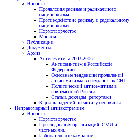
Новости
Проявления расизма и радикального
национализма
Противодействие расизму и радикальному
национализму
Нормотворчество
Мнения
Публикации
Документы
Архив
Антисемитизм 2003-2006
Антисемитизм в Российской
Федерации
Основные тенденции проявлений
антисемитизма в государствах СНГ
Политический антисемитизм в
современной России
Статьи, доклады, репортажи
Карта нападений по мотиву ненависти
Неправомерный антиэкстремизм
Новости
Нормотворчество
Преследования организаций, СМИ и
частных лиц
Избирательные кампании