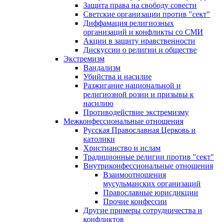
Защита права на свободу совести
Светские организации против "сект"
Диффамация религиозных
организаций и конфликты со СМИ
Акции в защиту нравственности
Дискуссии о религии и обществе
Экстремизм
Вандализм
Убийства и насилие
Разжигание национальной и
религиозной розни и призывы к
насилию
Противодействие экстремизму
Межконфессиональные отношения
Русская Православная Церковь и
католики
Христианство и ислам
Традиционные религии против "сект"
Внутриконфессиональные отношения
Взаимоотношения
мусульманских организаций
Православные юрисдикции
Прочие конфессии
Другие примеры сотрудничества и
конфликтов