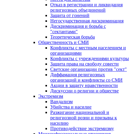
Отказ в регистрации и ликвидация
религиозных объединений
Защита от гонений
Негосударственная дискриминация
Дискриминация и борьба с
"сектантами"
Теоретическая борьба
Общественность и СМИ
Конфликты с местным населением и
организациями
Конфликты с учреждениями культуры
Защита права на свободу совести
Светские организации против "сект"
Диффамация религиозных
организаций и конфликты со СМИ
Акции в защиту нравственности
Дискуссии о религии и обществе
Экстремизм
Вандализм
Убийства и насилие
Разжигание национальной и
религиозной розни и призывы к
насилию
Противодействие экстремизму
Межконфессиональные отношения