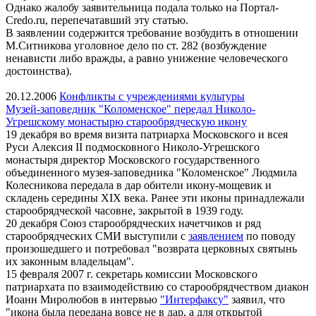
Однако жалобу заявительница подала только на Портал-
Credo.ru, перепечатавший эту статью.
В заявлении содержится требование возбудить в отношении
М.Ситникова уголовное дело по ст. 282 (возбуждение
ненависти либо вражды, а равно унижение человеческого
достоинства).
20.12.2006
Конфликты с учреждениями культуры
Музей-заповедник "Коломенское" передал Николо-
Угрешскому монастырю старообрядческую икону
19 декабря во время визита патриарха Московского и всея
Руси Алексия II подмосковного Николо-Угрешского
монастыря директор Московского государственного
объединенного музея-заповедника "Коломенское" Людмила
Колесникова передала в дар обители икону-мощевик и
складень середины XIX века. Ранее эти иконы принадлежали
старообрядческой часовне, закрытой в 1939 году.
20 декабря Союз старообрядческих начетчиков и ряд
старообрядческих СМИ выступили с
заявлением
по поводу
произошедшего и потребовал "возврата церковных святынь
их законным владельцам".
15 февраля 2007 г. секретарь комиссии Московского
патриархата по взаимодействию со старообрядчеством диакон
Иоанн Миролюбов в интервью
"Интерфаксу"
заявил, что
"икона была передана вовсе не в дар, а для открытой