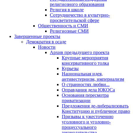
религиозного образования
Религия в школе
Сотрудничество в культурно-
просветительской сфере
Общественность и СМИ
Религиозные СМИ
Завершенные проекты
Демократия в осаде
Новости
Архив предыдущего проекта
Крупные мероприятия
консервативного толка
Курьезы
Национальная идея,
антивестернизм, империализм
О странностях любви...
Оправдания дела ЮКОСа
Основания пересмотра
приватизации
Предложения де-либерализовать
Конституцию и публичное право
Призывы к ужесточению
уголовного и уголовно-
процессуального
законодательства