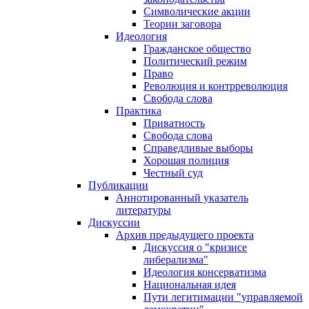
Символические акции
Теории заговора
Идеология
Гражданское общество
Политический режим
Право
Революция и контрреволюция
Свобода слова
Практика
Приватность
Свобода слова
Справедливые выборы
Хорошая полиция
Честный суд
Публикации
Аннотированный указатель
литературы
Дискуссии
Архив предыдущего проекта
Дискуссия о "кризисе
либерализма"
Идеология консерватизма
Национальная идея
Пути легитимации "управляемой