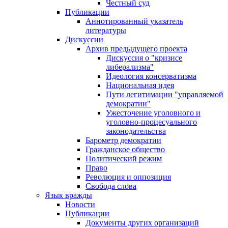
Честный суд
Публикации
Аннотированный указатель
литературы
Дискуссии
Архив предыдущего проекта
Дискуссия о "кризисе
либерализма"
Идеология консерватизма
Национальная идея
Пути легитимации "управляемой
демократии"
Ужесточение уголовного и
уголовно-процесуального
законодательства
Барометр демократии
Гражданское общество
Политический режим
Право
Революция и оппозиция
Свобода слова
Язык вражды
Новости
Публикации
Документы других организаций