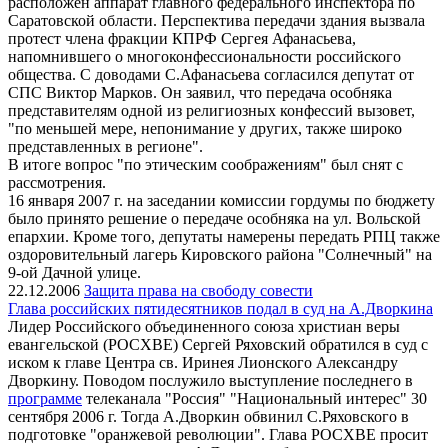
расположен аппарат главного федерального инспектора по
Саратовской области. Перспектива передачи здания вызвала
протест члена фракции КПРФ Сергея Афанасьева,
напомнившего о многоконфессиональности российского
общества. С доводами С.Афанасьева согласился депутат от
СПС Виктор Марков. Он заявил, что передача особняка
представителям одной из религиозных конфессий вызовет,
"по меньшей мере, непонимание у других, также широко
представленных в регионе".
В итоге вопрос "по этическим соображениям" был снят с
рассмотрения.
16 января 2007 г. на заседании комиссии гордумы по бюджету
было принято решение о передаче особняка на ул. Вольской
епархии. Кроме того, депутаты намерены передать РПЦ также
оздоровительный лагерь Кировского района "Солнечный" на
9-ой Дачной улице.
22.12.2006
Защита права на свободу совести
Глава российских пятидесятников подал в суд на А.Дворкина
Лидер Российского объединенного союза христиан веры
евангельской (РОСХВЕ) Сергей Ряховский обратился в суд с
иском к главе Центра св. Иринея Лионского Александру
Дворкину. Поводом послужило выступление последнего в
программе
телеканала "Россия" "Национальный интерес" 30
сентября 2006 г. Тогда А.Дворкин обвинил С.Ряховского в
подготовке "оранжевой революции". Глава РОСХВЕ просит