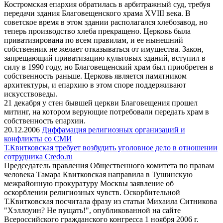
Костромская епархия обратилась в арбитражный суд, требуя
передачи здания Благовещенского храма XVIII века. В
советское время в этом здании располагался хлебозавод, но
теперь производство хлеба прекращено. Церковь была
приватизирована по всем правилам, и ее нынешний
собственник не желает отказываться от имущества. Закон,
запрещающий приватизацию культовых зданий, вступил в
силу в 1990 году, но Благовещенский храм был приобретен в
собственность раньше. Церковь является памятником
архитектуры, и епархию в этом споре поддерживают
искусствоведы.
21 декабря у стен бывшей церкви Благовещения прошел
митинг, на котором верующие потребовали передать храм в
собственность епархии.
20.12.2006
Диффамация религиозных организаций и
конфликты со СМИ
Т.Квитковская требует возбудить уголовное дело в отношении
сотрудника Credo.ru
Председатель правления Общественного комитета по правам
человека Тамара Квитковская направила в Тушинскую
межрайонную прокуратуру Москвы заявление об
оскорблении религиозных чувств. Оскорбительной
Т.Квитковская посчитала фразу из статьи Михаила Ситникова
"Хэллоуин? Не пущать!", опубликованной на сайте
Всероссийского гражданского конгресса 1 ноября 2006 г.