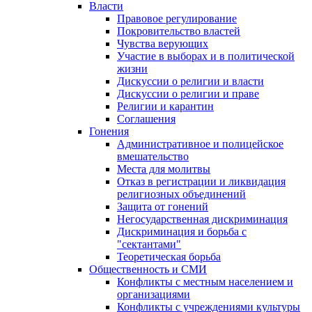
Власти
Правовое регулирование
Покровительство властей
Чувства верующих
Участие в выборах и в политической
жизни
Дискуссии о религии и власти
Дискуссии о религии и праве
Религии и карантин
Соглашения
Гонения
Административное и полицейское
вмешательство
Места для молитвы
Отказ в регистрации и ликвидация
религиозных объединений
Защита от гонений
Негосударственная дискриминация
Дискриминация и борьба с
"сектантами"
Теоретическая борьба
Общественность и СМИ
Конфликты с местным населением и
организациями
Конфликты с учреждениями культуры