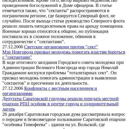
пятидесятников. Кроме того, автор выразил недовольство
проведением богослужений в Доме офицеров. В статье
отмечается также, что "сектанты" распространяются в
пограничном регионе, где базируется Северный флот, не
случайно. После выхода статьи руководство Северного флота
решило лишить пятидесятников права на аренду помещения.
Военные хорошо относятся к общине, но публикация
поставила их в сложное положение, обвинив в
сотрудничестве с "сектантами".
27.12.2006
Светские организации против "сект"
Мэр Новгорода призвал молодежь помогать властям бороться
с "сектантами"
В ходе итогового заседания Городского совета молодежи при
Администрации Великого Новгорода мэр города Николай
Гражданкин коснулся проблемы "тоталитарных сект". Он
призвал молодежь помогать администрации в выявлении
"сектантов" и пресечении их деятельности.
27.12.2006
Конфликты с местным населением и
организациями
Депутаты Саратовской гордумы решили передать местной
епархии РПЦ особняк в центре города и оздоровительный
лагерь
26 декабря Саратовская городская дума рассматривала вопрос
о передаче в безвозмездное пользование Саратовской епархии
"особняка Тимофеева" - здания на ул. Вольской, где