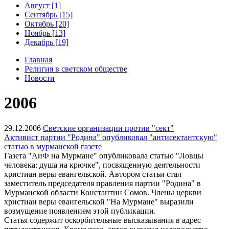
Август [1]
Сентябрь [15]
Октябрь [20]
Ноябрь [13]
Декабрь [19]
Главная
Религия в светском обществе
Новости
2006
29.12.2006
Светские организации против "сект"
Активист партии "Родина" опубликовал "антисектантскую"
статью в мурманской газете
Газета "АиФ на Мурмане" опубликовала статью "Ловцы
человека: душа на крючке", посвященную деятельности
христиан веры евангельской. Автором статьи стал
заместитель председателя правления партии "Родина" в
Мурманской области Константин Сомов. Члены церкви
христиан веры евангельской "На Мурмане" выразили
возмущение появлением этой публикации.
Статья содержит оскорбительные высказывания в адрес