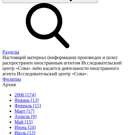
Разделы
Настоящий материал (информация) произведен и (или)
распространен иностранным агентом Исследовательский
центр «Сова» либо касается деятельности иностранного
агента Исследовательский центр «Сова».
Фильтры
Архив
2006 [174]
Январь [13]
Февраль [15]
Март [17]
Апрель [9]
Май [15]
Июнь [24]
Июль [13]