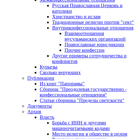
Русская Православная Церковь и
католики
Христианство и ислам
Традиционные религии против "сект"
Внутриконфессиональные отношения
Взаимоотношения
мусульманских организаций
Православные юрисдикции
Прочие конфессии
Другие примеры сотрудничества и
конфликтов
Курьезы
Сколько верующих
Публикации
Из книг "Панорамы"
Сборник "Преодолевая государственно -
конфессиональные отношения"
Статьи сборника "Пределы светскости"
Документы
Архив
Власть
Борьба с ИНН и другими
машиночитаемыми кодами
Место религии в обществе в целом