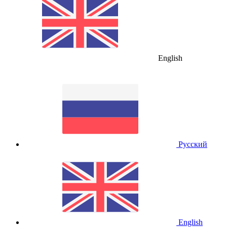
English
Русский
English