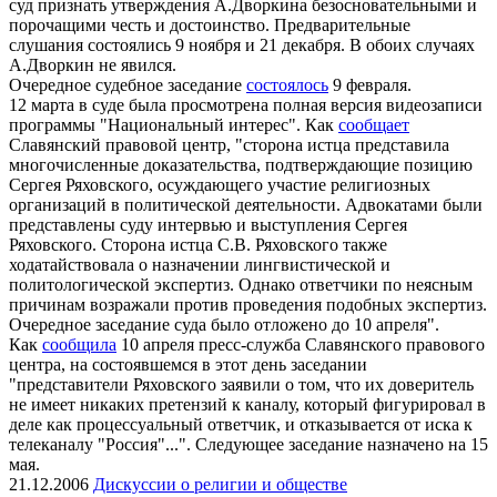
суд признать утверждения А.Дворкина безосновательными и
порочащими честь и достоинство. Предварительные
слушания состоялись 9 ноября и 21 декабря. В обоих случаях
А.Дворкин не явился.
Очередное судебное заседание
состоялось
9 февраля.
12 марта в суде была просмотрена полная версия видеозаписи
программы "Национальный интерес". Как
сообщает
Славянский правовой центр, "сторона истца представила
многочисленные доказательства, подтверждающие позицию
Сергея Ряховского, осуждающего участие религиозных
организаций в политической деятельности. Адвокатами были
представлены суду интервью и выступления Сергея
Ряховского. Сторона истца С.В. Ряховского также
ходатайствовала о назначении лингвистической и
политологической экспертиз. Однако ответчики по неясным
причинам возражали против проведения подобных экспертиз.
Очередное заседание суда было отложено до 10 апреля".
Как
сообщила
10 апреля пресс-служба Славянского правового
центра, на состоявшемся в этот день заседании
"представители Ряховского заявили о том, что их доверитель
не имеет никаких претензий к каналу, который фигурировал в
деле как процессуальный ответчик, и отказывается от иска к
телеканалу "Россия"...". Следующее заседание назначено на 15
мая.
21.12.2006
Дискуссии о религии и обществе