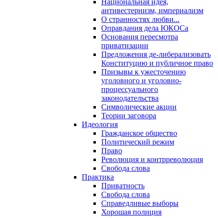
Национальная идея,
антивестернизм, империализм
О странностях любви...
Оправдания дела ЮКОСа
Основания пересмотра
приватизации
Предложения де-либерализовать
Конституцию и публичное право
Призывы к ужесточению
уголовного и уголовно-
процессуального
законодательства
Символические акции
Теории заговора
Идеология
Гражданское общество
Политический режим
Право
Революция и контрреволюция
Свобода слова
Практика
Приватность
Свобода слова
Справедливые выборы
Хорошая полиция