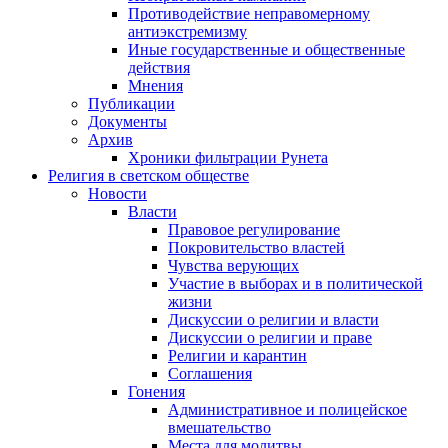
Противодействие неправомерному
антиэкстремизму
Иные государственные и общественные
действия
Мнения
Публикации
Документы
Архив
Хроники фильтрации Рунета
Религия в светском обществе
Новости
Власти
Правовое регулирование
Покровительство властей
Чувства верующих
Участие в выборах и в политической
жизни
Дискуссии о религии и власти
Дискуссии о религии и праве
Религии и карантин
Соглашения
Гонения
Административное и полицейское
вмешательство
Места для молитвы