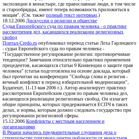
экспозиции в монастыре, где православные люди, в том числе
и старообрядцы, имеют теперь возможность приложиться к
мощам". (См. также
полный текст интервью
.)
18.12.2006
Дискуссии о религии и обществе
Судья Европейского суда по правам человека - о практике
рассмотрения дел, касающихся реализации религиозных
свобод
Портал-Credo.ru
опубликовал перевод статьи Леха Гарлицкого
- судьи Европейского суда по правам человека -
"Государственное регулирование религии: противоречивые
тенденции? Замечания относительно практики применения
прецедентов, касающихся статьи 9 Конвенции о защите прав
человека" (статья подготовлена на основе доклада, который
был прочитан на конференции "Свобода слова и религия -
вечный конфликт в период избирательной модернизации",
Будапешт, 11-13 мая 2006 г.). Автор анализирует практику
рассмотрения Европейским судом по правам человека дел,
касающихся реализации религиозных свобод. Он излагает
общие принципы, которых придерживается ЕСПЧ в таких
делах, и нормы, которым должно следовать государство при
регулировании религиозной сферы.
15.12.2006
Конфликты с местным населением и
организациями
В Рязани начались предварительные слушания дела о
строительстве торгового центра поблизости от монастыря