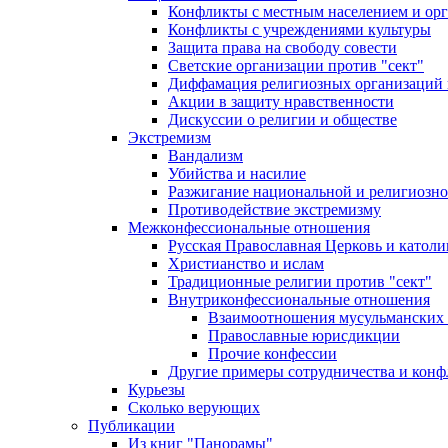
Конфликты с местным населением и ор
Конфликты с учреждениями культуры
Защита права на свободу совести
Светские организации против "сект"
Диффамация религиозных организаций
Акции в защиту нравственности
Дискуссии о религии и обществе
Экстремизм
Вандализм
Убийства и насилие
Разжигание национальной и религиозно
Противодействие экстремизму
Межконфессиональные отношения
Русская Православная Церковь и католи
Христианство и ислам
Традиционные религии против "сект"
Внутриконфессиональные отношения
Взаимоотношения мусульманских 
Православные юрисдикции
Прочие конфессии
Другие примеры сотрудничества и конф
Курьезы
Сколько верующих
Публикации
Из книг "Панорамы"