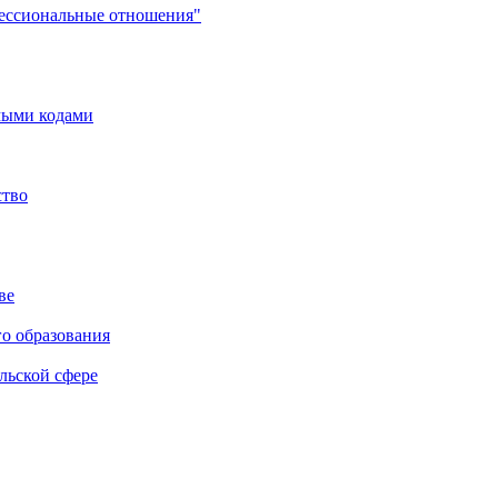
фессиональные отношения"
мыми кодами
ство
ве
го образования
льской сфере