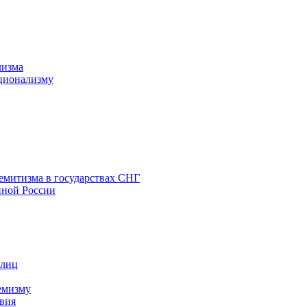
лизма
ционализму
емитизма в государствах СНГ
нной России
 лиц
емизму
вия