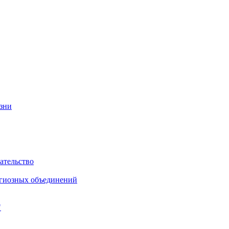
изни
ательство
игиозных объединений
"