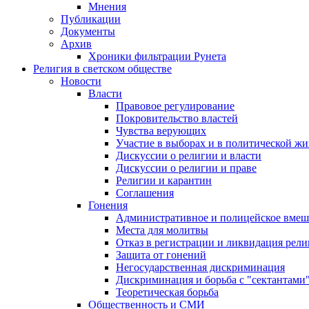
Мнения
Публикации
Документы
Архив
Хроники фильтрации Рунета
Религия в светском обществе
Новости
Власти
Правовое регулирование
Покровительство властей
Чувства верующих
Участие в выборах и в политической ж
Дискуссии о религии и власти
Дискуссии о религии и праве
Религии и карантин
Соглашения
Гонения
Административное и полицейское вмеш
Места для молитвы
Отказ в регистрации и ликвидация рел
Защита от гонений
Негосударственная дискриминация
Дискриминация и борьба с "сектантами
Теоретическая борьба
Общественность и СМИ