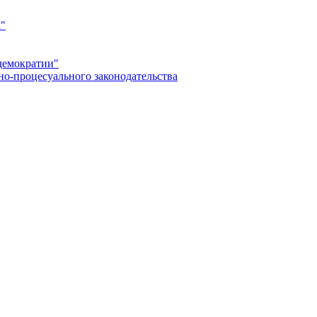
а"
демократии"
но-процесуального законодательства