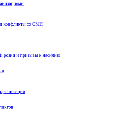
ганизациями
 и конфликты со СМИ
й розни и призывы к насилию
ки
организаций
ликтов