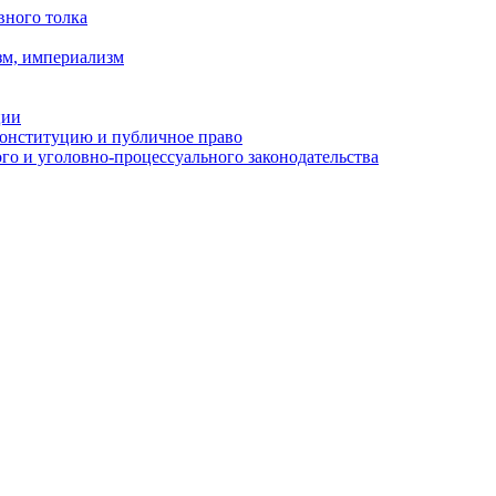
вного толка
зм, империализм
ции
Конституцию и публичное право
о и уголовно-процессуального законодательства