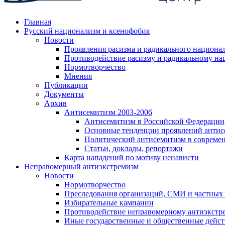
Главная
Русский национализм и ксенофобия
Новости
Проявления расизма и радикального национа
Противодействие расизму и радикальному на
Нормотворчество
Мнения
Публикации
Документы
Архив
Антисемитизм 2003-2006
Антисемитизм в Российской Федерации
Основные тенденции проявлений антис
Политический антисемитизм в совреме
Статьи, доклады, репортажи
Карта нападений по мотиву ненависти
Неправомерный антиэкстремизм
Новости
Нормотворчество
Преследования организаций, СМИ и частных
Избирательные кампании
Противодействие неправомерному антиэкстр
Иные государственные и общественные дейст