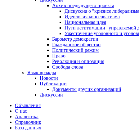
Архив предыдущего проекта
Дискуссия о "кризисе либерализм
Идеология консерватизма
Национальная идея
Пути легитимации "управляемой 
Ужесточение уголовного и уголов
Барометр демократии
Гражданское общество
Политический режим
Право
Революция и оппозиция
Свобода слова
Язык вражды
Новости
Публикации
Документы других организаций
Дискуссии
Объявления
О нас
Аналитика
Справочник
База данных