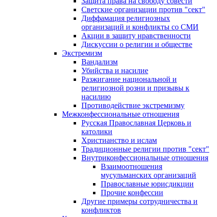
Защита права на свободу совести
Светские организации против "сект"
Диффамация религиозных
организаций и конфликты со СМИ
Акции в защиту нравственности
Дискуссии о религии и обществе
Экстремизм
Вандализм
Убийства и насилие
Разжигание национальной и
религиозной розни и призывы к
насилию
Противодействие экстремизму
Межконфессиональные отношения
Русская Православная Церковь и
католики
Христианство и ислам
Традиционные религии против "сект"
Внутриконфессиональные отношения
Взаимоотношения
мусульманских организаций
Православные юрисдикции
Прочие конфессии
Другие примеры сотрудничества и
конфликтов