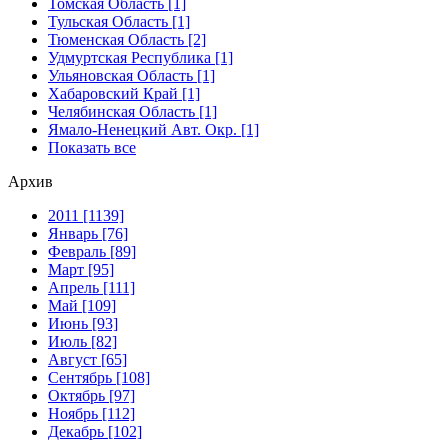
Томская Область [1]
Тульская Область [1]
Тюменская Область [2]
Удмуртская Республика [1]
Ульяновская Область [1]
Хабаровский Край [1]
Челябинская Область [1]
Ямало-Ненецкий Авт. Окр. [1]
Показать все
Архив
2011 [1139]
Январь [76]
Февраль [89]
Март [95]
Апрель [111]
Май [109]
Июнь [93]
Июль [82]
Август [65]
Сентябрь [108]
Октябрь [97]
Ноябрь [112]
Декабрь [102]