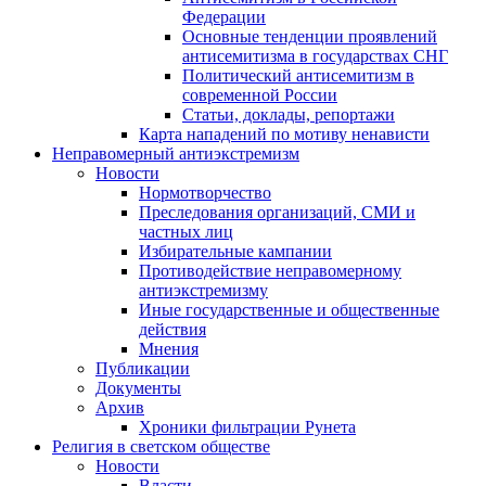
Федерации
Основные тенденции проявлений
антисемитизма в государствах СНГ
Политический антисемитизм в
современной России
Статьи, доклады, репортажи
Карта нападений по мотиву ненависти
Неправомерный антиэкстремизм
Новости
Нормотворчество
Преследования организаций, СМИ и
частных лиц
Избирательные кампании
Противодействие неправомерному
антиэкстремизму
Иные государственные и общественные
действия
Мнения
Публикации
Документы
Архив
Хроники фильтрации Рунета
Религия в светском обществе
Новости
Власти