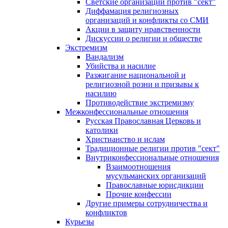
Светские организации против "сект"
Диффамация религиозных
организаций и конфликты со СМИ
Акции в защиту нравственности
Дискуссии о религии и обществе
Экстремизм
Вандализм
Убийства и насилие
Разжигание национальной и
религиозной розни и призывы к
насилию
Противодействие экстремизму
Межконфессиональные отношения
Русская Православная Церковь и
католики
Христианство и ислам
Традиционные религии против "сект"
Внутриконфессиональные отношения
Взаимоотношения
мусульманских организаций
Православные юрисдикции
Прочие конфессии
Другие примеры сотрудничества и
конфликтов
Курьезы