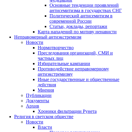
Основные тенденции проявлений
антисемитизма в государствах СНГ
Политический антисемитизм в
современной России
Статьи, доклады, репортажи
Карта нападений по мотиву ненависти
Неправомерный антиэкстремизм
Новости
Нормотворчество
Преследования организаций, СМИ и
частных лиц
Избирательные кампании
Противодействие неправомерному
антиэкстремизму
Иные государственные и общественные
действия
Мнения
Публикации
Документы
Архив
Хроники фильтрации Рунета
Религия в светском обществе
Новости
Власти