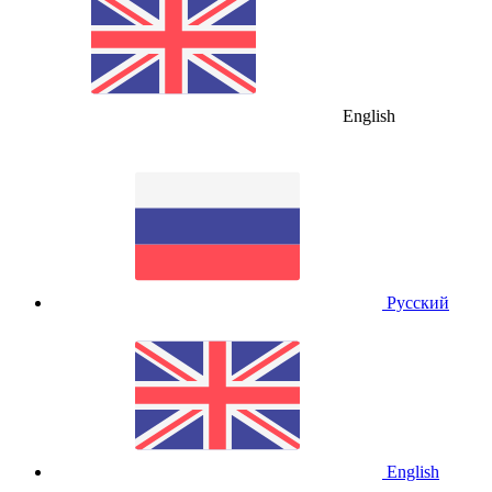
English
Русский
English