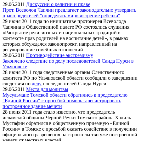
29.06.2011
Дискуссии о религии и праве
Прот. Всеволод Чаплин предлагает законодательно утвердить
право родителей "определять мировоззрение ребенка"
29 июня 2011 года по инициативе протоиерея Всеволода
Чаплина в Общественной палате РФ состоялись слушания
«Раскрытие религиозных и национальных традиций в
контексте прав родителей на воспитание детей», в рамках
которых обсуждался законопроект, направленный на
регулирование семейных отношений.
29.06.2011
Противодействие экстремизму
Закончено следствие по делу последователей Саида Нурси в
Ульяновске
28 июня 2011 года следственные органы Следственного
комитета РФ по Ульяновской области сообщили о завершении
следствия по
делу
последователей Саида Нурси.
29.06.2011
Места для молитвы
Мусульмане Томской области обратились к председателю
"Единой России" с просьбой помочь зарегистрировать
построенное здание мечети
28 июня 2011 года стало известно, что председатель
исламской общины Черной Речки Томского района Халиль
Мустафин обратился в общественную приемную «Единой
России» в Томске с просьбой оказать содействие в получении
официального разрешения на строительство уже построенной
мечети от местных властей.