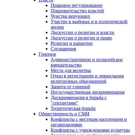
Правовое регулирование
Покровительство властей
Чувства верующих
Участие в выборах и в политической
жизни
Дискуссии о религии и власти
Дискуссии о религии и праве
Религии и карантин
Соглашения
Гонения
Административное и полицейское
вмешательство
Места для молитвы
Отказ в регистрации и ликвидация
религиозных объединений
Защита от гонений
Негосударственная дискриминация
Дискриминация и борьба с
"сектантами"
Теоретическая борьба
Общественность и СМИ
Конфликты с местным населением и
организациями
Конфликты с учреждениями культуры