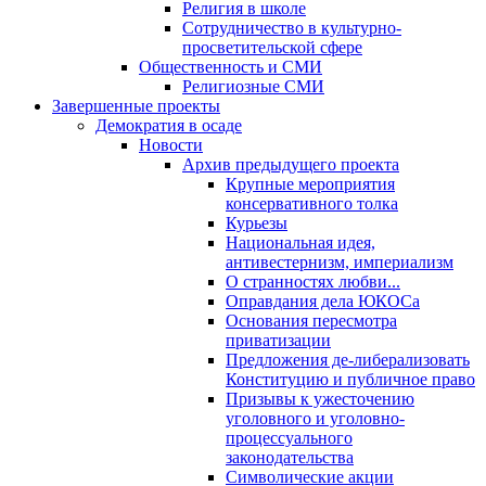
Религия в школе
Сотрудничество в культурно-
просветительской сфере
Общественность и СМИ
Религиозные СМИ
Завершенные проекты
Демократия в осаде
Новости
Архив предыдущего проекта
Крупные мероприятия
консервативного толка
Курьезы
Национальная идея,
антивестернизм, империализм
О странностях любви...
Оправдания дела ЮКОСа
Основания пересмотра
приватизации
Предложения де-либерализовать
Конституцию и публичное право
Призывы к ужесточению
уголовного и уголовно-
процессуального
законодательства
Символические акции