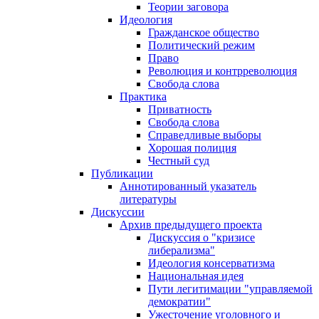
Теории заговора
Идеология
Гражданское общество
Политический режим
Право
Революция и контрреволюция
Свобода слова
Практика
Приватность
Свобода слова
Справедливые выборы
Хорошая полиция
Честный суд
Публикации
Аннотированный указатель
литературы
Дискуссии
Архив предыдущего проекта
Дискуссия о "кризисе
либерализма"
Идеология консерватизма
Национальная идея
Пути легитимации "управляемой
демократии"
Ужесточение уголовного и