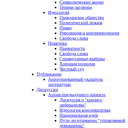
Символические акции
Теории заговора
Идеология
Гражданское общество
Политический режим
Право
Революция и контрреволюция
Свобода слова
Практика
Приватность
Свобода слова
Справедливые выборы
Хорошая полиция
Честный суд
Публикации
Аннотированный указатель
литературы
Дискуссии
Архив предыдущего проекта
Дискуссия о "кризисе
либерализма"
Идеология консерватизма
Национальная идея
Пути легитимации "управляемой
демократии"