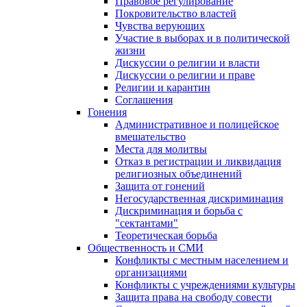
Правовое регулирование
Покровительство властей
Чувства верующих
Участие в выборах и в политической
жизни
Дискуссии о религии и власти
Дискуссии о религии и праве
Религии и карантин
Соглашения
Гонения
Административное и полицейское
вмешательство
Места для молитвы
Отказ в регистрации и ликвидация
религиозных объединений
Защита от гонений
Негосударственная дискриминация
Дискриминация и борьба с
"сектантами"
Теоретическая борьба
Общественность и СМИ
Конфликты с местным населением и
организациями
Конфликты с учреждениями культуры
Защита права на свободу совести