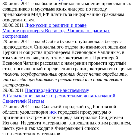
30 июня 2011 года были опубликованы мнения православных
священников и мусульманских лидеров по поводу
предложения МВД РФ платить за информацию гражданам-
осведомителям.
30.06.2011
Дискуссии о религии и праве
Мнение протоиерея Всеволода Чаплина о границах
экстремизма
29 июня 2011 года «Особая буква» опубликовала беседу с
председателем Синодального отдела по взаимоотношениям
Церкви и общества протоиереем
Всеволодом Чаплиным, в
том числе посвященную теме экстремизма.
Протоиерей
Всеволод Чаплин рассказал о намерении провести круглый
стол, посвященный определению границ экстремизма с целью
«
помочь государственным органам более четко определить,
что из себя представляет религиозный или политический
экстремизм
».
29.06.2011
Противодействие экстремизму
В Сальске признаны экстремистскими девять изданий
Свидетелей Иеговы
27 июня 2011 года Сальский городской суд Ростовской
области удовлетворил
иск
городской прокуратуры о
признании экстремистскими ряда материалов Свидетелей
Иеговы. Из девяти материалов, запрещенных этим решением,
шесть уже и так входят в Федеральный список
экстремистских материалов.