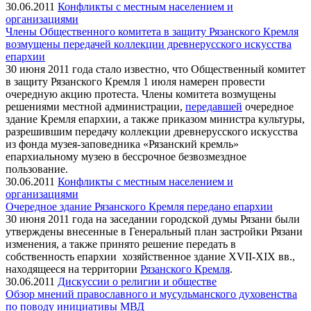
30.06.2011
Конфликты с местным населением и
организациями
Члены Общественного комитета в защиту Рязанского Кремля
возмущены передачей коллекции древнерусского искусства
епархии
30 июня 2011 года стало известно, что Общественный комитет
в защиту Рязанского Кремля 1 июля намерен провести
очередную акцию протеста. Члены комитета возмущены
решениями местной администрации,
передавшей
очередное
здание Кремля епархии, а также приказом министра культуры,
разрешившим передачу коллекции древнерусского искусства
из фонда музея-заповедника «Рязанский кремль»
епархиальному музею в бессрочное безвозмездное
пользование.
30.06.2011
Конфликты с местным населением и
организациями
Очередное здание Рязанского Кремля передано епархии
30 июня 2011 года на заседании городской думы Рязани были
утверждены внесенные в Генеральный план застройки Рязани
изменения, а также принято решение передать в
собственность епархии хозяйственное здание XVII-XIX вв.,
находящееся на территории
Рязанского Кремля
.
30.06.2011
Дискуссии о религии и обществе
Обзор мнений православного и мусульманского духовенства
по поводу инициативы МВД