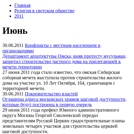
Главная
Религия в светском обществе
2011
Июнь
30.06.2011
Конфликты с местным населением и
организациями
Департамент архитектуры Омска, вняв протесту мусульман,
запретил строительство частного дома на прилегающей к
мечети территории
27 июня 2011 года стало известно, что омская Сибирская
соборная мечеть выступила против строительства жилого
дома на участке ул. 10 Лет Октября, 164, граничащем с
территорией мечети.
30.06.2011
Покровительство властей
Оглашены адреса московских храмов шаговой доступности,
которые будут построены в первую очередь
29 июня 2011 года префект Южного административного
округа Москвы Георгий Смолеевский передал
представителям Русской Церкви градостроительные планы
земельных четырех участков для строительства церквей
шаговой доступности.