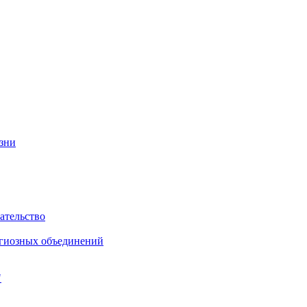
изни
ательство
игиозных объединений
"