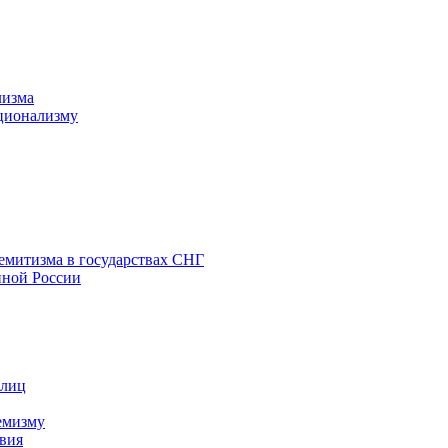
лизма
ционализму
емитизма в государствах СНГ
нной России
 лиц
емизму
вия