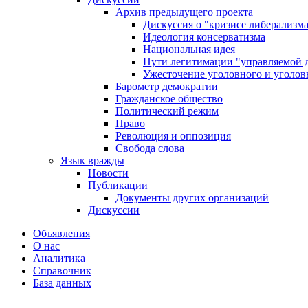
Архив предыдущего проекта
Дискуссия о "кризисе либерализм
Идеология консерватизма
Национальная идея
Пути легитимации "управляемой 
Ужесточение уголовного и уголов
Барометр демократии
Гражданское общество
Политический режим
Право
Революция и оппозиция
Свобода слова
Язык вражды
Новости
Публикации
Документы других организаций
Дискуссии
Объявления
О нас
Аналитика
Справочник
База данных