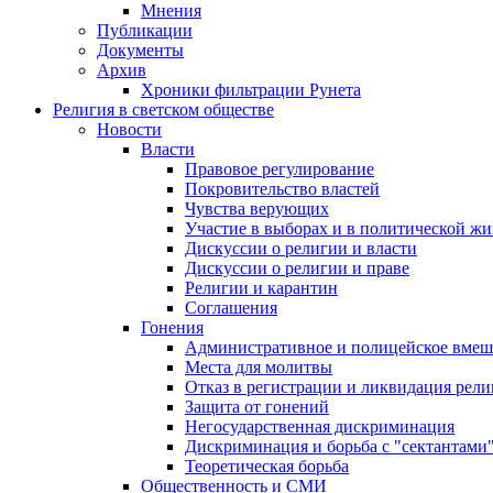
Мнения
Публикации
Документы
Архив
Хроники фильтрации Рунета
Религия в светском обществе
Новости
Власти
Правовое регулирование
Покровительство властей
Чувства верующих
Участие в выборах и в политической ж
Дискуссии о религии и власти
Дискуссии о религии и праве
Религии и карантин
Соглашения
Гонения
Административное и полицейское вмеш
Места для молитвы
Отказ в регистрации и ликвидация рел
Защита от гонений
Негосударственная дискриминация
Дискриминация и борьба с "сектантами
Теоретическая борьба
Общественность и СМИ