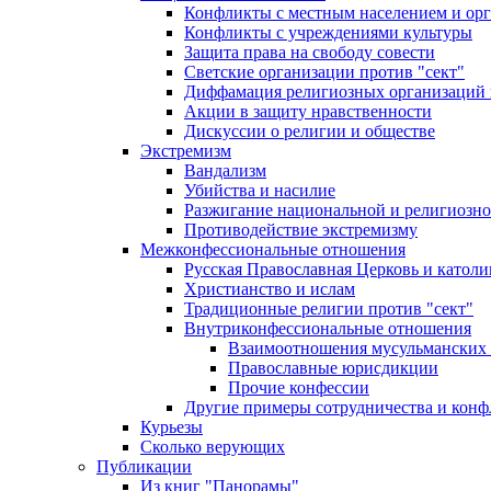
Конфликты с местным населением и ор
Конфликты с учреждениями культуры
Защита права на свободу совести
Светские организации против "сект"
Диффамация религиозных организаций
Акции в защиту нравственности
Дискуссии о религии и обществе
Экстремизм
Вандализм
Убийства и насилие
Разжигание национальной и религиозно
Противодействие экстремизму
Межконфессиональные отношения
Русская Православная Церковь и католи
Христианство и ислам
Традиционные религии против "сект"
Внутриконфессиональные отношения
Взаимоотношения мусульманских 
Православные юрисдикции
Прочие конфессии
Другие примеры сотрудничества и конф
Курьезы
Сколько верующих
Публикации
Из книг "Панорамы"