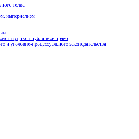
вного толка
зм, империализм
ции
Конституцию и публичное право
о и уголовно-процессуального законодательства