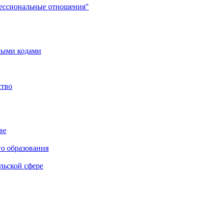
фессиональные отношения"
мыми кодами
ство
ве
го образования
льской сфере