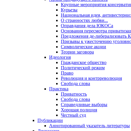
Крупные мероприятия консервати
Курьезы
Национальная идея, антивестерни
О странностях любви...
Оправдания дела ЮКОСа
Основания пересмотра приватиза
Предложения де-либерализовать 
Призывы к ужесточению уголовног
Символические акции
Теории заговора
Идеология
Гражданское общество
Политический режим
Право
Революция и контрреволюция
Свобода слова
Практика
Приватность
Свобода слова
Справедливые выборы
Хорошая полиция
Честный суд
Публикации
Аннотированный указатель литературы
Дискуссии