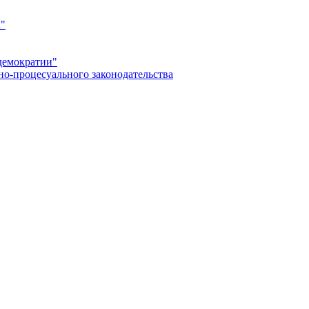
а"
демократии"
но-процесуального законодательства