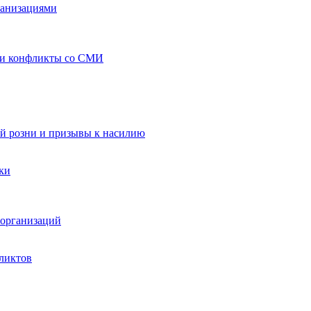
ганизациями
 и конфликты со СМИ
й розни и призывы к насилию
ки
организаций
ликтов