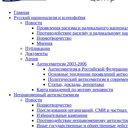
Главная
Русский национализм и ксенофобия
Новости
Проявления расизма и радикального национа
Противодействие расизму и радикальному на
Нормотворчество
Мнения
Публикации
Документы
Архив
Антисемитизм 2003-2006
Антисемитизм в Российской Федерации
Основные тенденции проявлений антис
Политический антисемитизм в совреме
Статьи, доклады, репортажи
Карта нападений по мотиву ненависти
Неправомерный антиэкстремизм
Новости
Нормотворчество
Преследования организаций, СМИ и частных
Избирательные кампании
Противодействие неправомерному антиэкстр
Иные государственные и общественные дейст