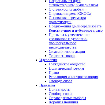
Национальная идея,
антивестернизм, империализм
О странностях любви...
Оправдания дела ЮКОСа
Основания пересмотра
приватизации
Предложения де-либерализовать
Конституцию и публичное право
Призывы к ужесточению
уголовного и уголовно-
процессуального
законодательства
Символические акции
Теории заговора
Идеология
Гражданское общество
Политический режим
Право
Революция и контрреволюция
Свобода слова
Практика
Приватность
Свобода слова
Справедливые выборы
Хорошая полиция