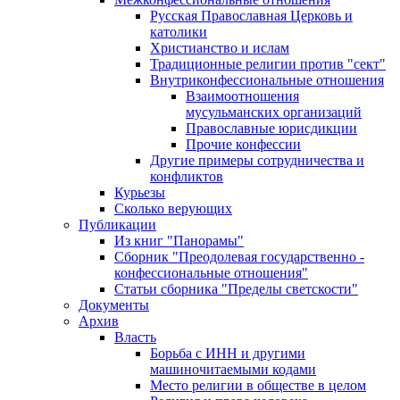
Русская Православная Церковь и
католики
Христианство и ислам
Традиционные религии против "сект"
Внутриконфессиональные отношения
Взаимоотношения
мусульманских организаций
Православные юрисдикции
Прочие конфессии
Другие примеры сотрудничества и
конфликтов
Курьезы
Сколько верующих
Публикации
Из книг "Панорамы"
Сборник "Преодолевая государственно -
конфессиональные отношения"
Статьи сборника "Пределы светскости"
Документы
Архив
Власть
Борьба с ИНН и другими
машиночитаемыми кодами
Место религии в обществе в целом