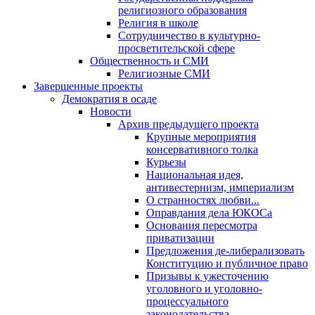
религиозного образования
Религия в школе
Сотрудничество в культурно-
просветительской сфере
Общественность и СМИ
Религиозные СМИ
Завершенные проекты
Демократия в осаде
Новости
Архив предыдущего проекта
Крупные мероприятия
консервативного толка
Курьезы
Национальная идея,
антивестернизм, империализм
О странностях любви...
Оправдания дела ЮКОСа
Основания пересмотра
приватизации
Предложения де-либерализовать
Конституцию и публичное право
Призывы к ужесточению
уголовного и уголовно-
процессуального
законодательства