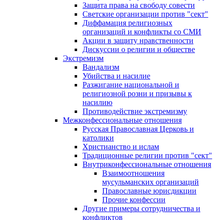
Защита права на свободу совести
Светские организации против "сект"
Диффамация религиозных
организаций и конфликты со СМИ
Акции в защиту нравственности
Дискуссии о религии и обществе
Экстремизм
Вандализм
Убийства и насилие
Разжигание национальной и
религиозной розни и призывы к
насилию
Противодействие экстремизму
Межконфессиональные отношения
Русская Православная Церковь и
католики
Христианство и ислам
Традиционные религии против "сект"
Внутриконфессиональные отношения
Взаимоотношения
мусульманских организаций
Православные юрисдикции
Прочие конфессии
Другие примеры сотрудничества и
конфликтов