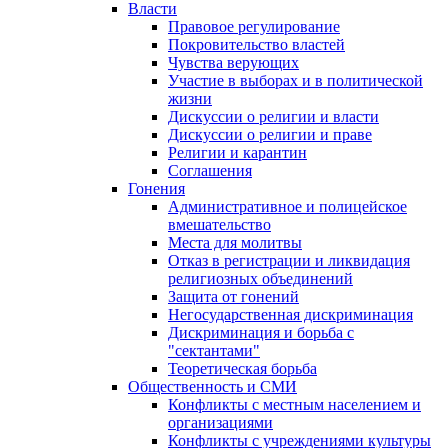
Власти
Правовое регулирование
Покровительство властей
Чувства верующих
Участие в выборах и в политической
жизни
Дискуссии о религии и власти
Дискуссии о религии и праве
Религии и карантин
Соглашения
Гонения
Административное и полицейское
вмешательство
Места для молитвы
Отказ в регистрации и ликвидация
религиозных объединений
Защита от гонений
Негосударственная дискриминация
Дискриминация и борьба с
"сектантами"
Теоретическая борьба
Общественность и СМИ
Конфликты с местным населением и
организациями
Конфликты с учреждениями культуры