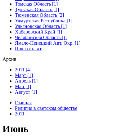
Томская Область [1]
Тульская Область [1]
Тюменская Область [2]
Удмуртская Республика [1]
Ульяновская Область [1]
Хабаровский Край [1]
Челябинская Область [1]
Ямало-Ненецкий Авт. Окр. [1]
Показать все
Архив
2011 [4]
Март [1]
Апрель [1]
Май [1]
Август [1]
Главная
Религия в светском обществе
2011
Июнь