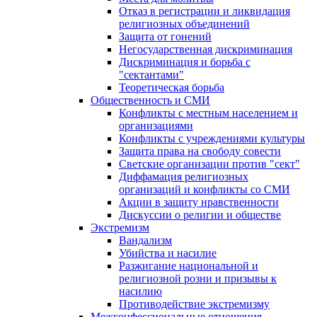
Отказ в регистрации и ликвидация
религиозных объединений
Защита от гонений
Негосударственная дискриминация
Дискриминация и борьба с
"сектантами"
Теоретическая борьба
Общественность и СМИ
Конфликты с местным населением и
организациями
Конфликты с учреждениями культуры
Защита права на свободу совести
Светские организации против "сект"
Диффамация религиозных
организаций и конфликты со СМИ
Акции в защиту нравственности
Дискуссии о религии и обществе
Экстремизм
Вандализм
Убийства и насилие
Разжигание национальной и
религиозной розни и призывы к
насилию
Противодействие экстремизму
Межконфессиональные отношения