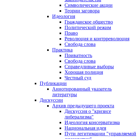
Символические акции
Теории заговора
Идеология
Гражданское общество
Политический режим
Право
Революция и контрреволюция
Свобода слова
Практика
Приватность
Свобода слова
Справедливые выборы
Хорошая полиция
Честный суд
Публикации
Аннотированный указатель
литературы
Дискуссии
Архив предыдущего проекта
Дискуссия о "кризисе
либерализма"
Идеология консерватизма
Национальная идея
Пути легитимации "управляемой