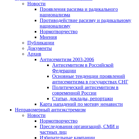
Новости
Проявления расизма и радикального
национализма
Противодействие расизму и радикальному
национализму
Нормотворчество
Мнения
Публикации
Документы
Архив
Антисемитизм 2003-2006
Антисемитизм в Российской
Федерации
Основные тенденции проявлений
антисемитизма в государствах СНГ
Политический антисемитизм в
современной России
Статьи, доклады, репортажи
Карта нападений по мотиву ненависти
Неправомерный антиэкстремизм
Новости
Нормотворчество
Преследования организаций, СМИ и
частных лиц
Избирательные кампании