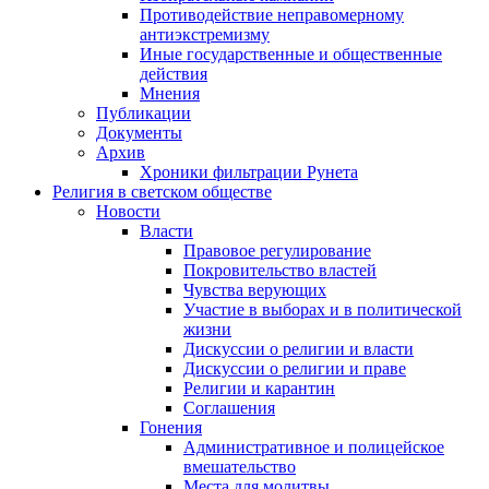
Противодействие неправомерному
антиэкстремизму
Иные государственные и общественные
действия
Мнения
Публикации
Документы
Архив
Хроники фильтрации Рунета
Религия в светском обществе
Новости
Власти
Правовое регулирование
Покровительство властей
Чувства верующих
Участие в выборах и в политической
жизни
Дискуссии о религии и власти
Дискуссии о религии и праве
Религии и карантин
Соглашения
Гонения
Административное и полицейское
вмешательство
Места для молитвы