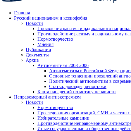
Главная
Русский национализм и ксенофобия
Новости
Проявления расизма и радикального национа
Противодействие расизму и радикальному на
Нормотворчество
Мнения
Публикации
Документы
Архив
Антисемитизм 2003-2006
Антисемитизм в Российской Федерации
Основные тенденции проявлений антис
Политический антисемитизм в совреме
Статьи, доклады, репортажи
Карта нападений по мотиву ненависти
Неправомерный антиэкстремизм
Новости
Нормотворчество
Преследования организаций, СМИ и частных
Избирательные кампании
Противодействие неправомерному антиэкстр
Иные государственные и общественные дейст