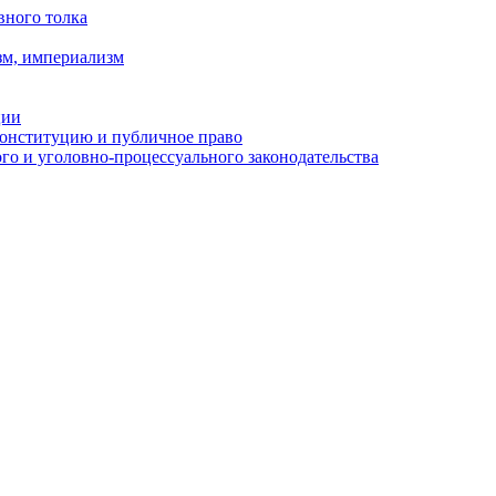
вного толка
зм, империализм
ции
Конституцию и публичное право
о и уголовно-процессуального законодательства