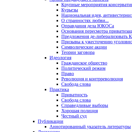
Крупные мероприятия консервати
Курьезы
Национальная идея, антивестерни
О странностях любви...
Оправдания дела ЮКОСа
Основания пересмотра приватиза
Предложения де-либерализовать 
Призывы к ужесточению уголовног
Символические акции
Теории заговора
Идеология
Гражданское общество
Политический режим
Право
Революция и контрреволюция
Свобода слова
Практика
Приватность
Свобода слова
Справедливые выборы
Хорошая полиция
Честный суд
Публикации
Аннотированный указатель литературы
Дискуссии