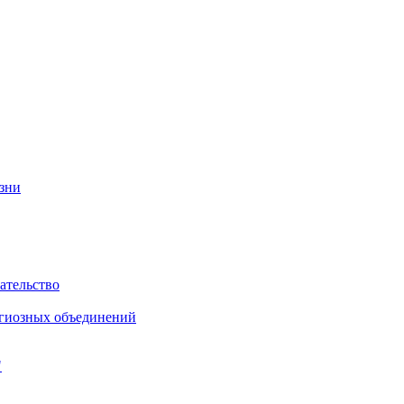
изни
ательство
игиозных объединений
"