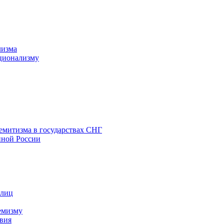
лизма
ционализму
емитизма в государствах СНГ
нной России
 лиц
емизму
вия