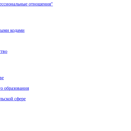
фессиональные отношения"
мыми кодами
ство
ве
го образования
льской сфере