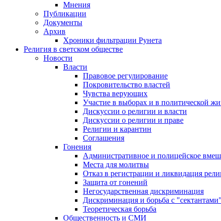
Мнения
Публикации
Документы
Архив
Хроники фильтрации Рунета
Религия в светском обществе
Новости
Власти
Правовое регулирование
Покровительство властей
Чувства верующих
Участие в выборах и в политической ж
Дискуссии о религии и власти
Дискуссии о религии и праве
Религии и карантин
Соглашения
Гонения
Административное и полицейское вмеш
Места для молитвы
Отказ в регистрации и ликвидация рел
Защита от гонений
Негосударственная дискриминация
Дискриминация и борьба с "сектантами
Теоретическая борьба
Общественность и СМИ