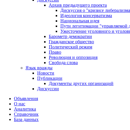
Архив предыдущего проекта
Дискуссия о "кризисе либерализм
Идеология консерватизма
Национальная идея
Пути легитимации "управляемой 
Ужесточение уголовного и уголов
Барометр демократии
Гражданское общество
Политический режим
Право
Революция и оппозиция
Свобода слова
Язык вражды
Новости
Публикации
Документы других организаций
Дискуссии
Объявления
О нас
Аналитика
Справочник
База данных