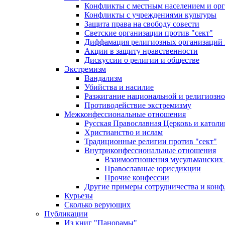
Конфликты с местным населением и ор
Конфликты с учреждениями культуры
Защита права на свободу совести
Светские организации против "сект"
Диффамация религиозных организаций
Акции в защиту нравственности
Дискуссии о религии и обществе
Экстремизм
Вандализм
Убийства и насилие
Разжигание национальной и религиозно
Противодействие экстремизму
Межконфессиональные отношения
Русская Православная Церковь и католи
Христианство и ислам
Традиционные религии против "сект"
Внутриконфессиональные отношения
Взаимоотношения мусульманских 
Православные юрисдикции
Прочие конфессии
Другие примеры сотрудничества и конф
Курьезы
Сколько верующих
Публикации
Из книг "Панорамы"