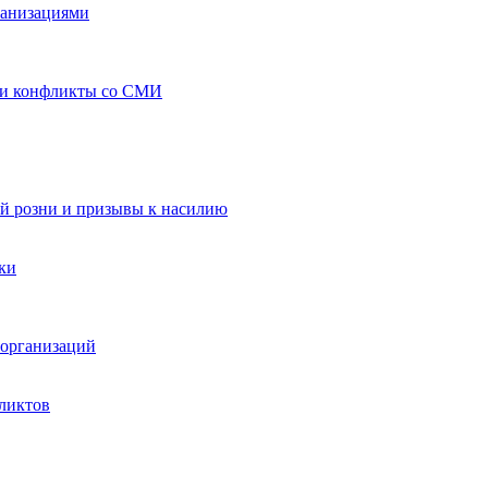
ганизациями
 и конфликты со СМИ
й розни и призывы к насилию
ки
организаций
ликтов