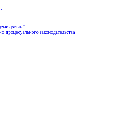
а"
демократии"
но-процесуального законодательства