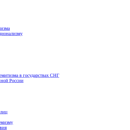
лизма
ционализму
емитизма в государствах СНГ
нной России
 лиц
емизму
вия