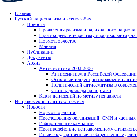
Главная
Русский национализм и ксенофобия
Новости
Проявления расизма и радикального национа
Противодействие расизму и радикальному на
Нормотворчество
Мнения
Публикации
Документы
Архив
Антисемитизм 2003-2006
Антисемитизм в Российской Федерации
Основные тенденции проявлений антис
Политический антисемитизм в совреме
Статьи, доклады, репортажи
Карта нападений по мотиву ненависти
Неправомерный антиэкстремизм
Новости
Нормотворчество
Преследования организаций, СМИ и частных
Избирательные кампании
Противодействие неправомерному антиэкстр
Иные государственные и общественные дейст