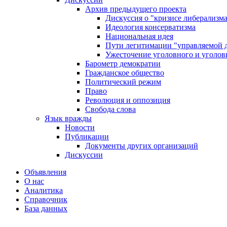
Архив предыдущего проекта
Дискуссия о "кризисе либерализм
Идеология консерватизма
Национальная идея
Пути легитимации "управляемой 
Ужесточение уголовного и уголов
Барометр демократии
Гражданское общество
Политический режим
Право
Революция и оппозиция
Свобода слова
Язык вражды
Новости
Публикации
Документы других организаций
Дискуссии
Объявления
О нас
Аналитика
Справочник
База данных