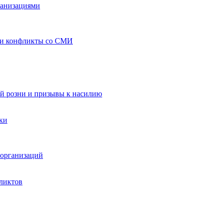
ганизациями
 и конфликты со СМИ
й розни и призывы к насилию
ки
организаций
ликтов