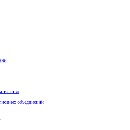
изни
ательство
игиозных объединений
"