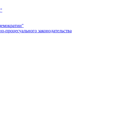
а"
демократии"
но-процесуального законодательства