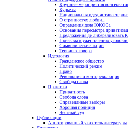
Крупные мероприятия консервати
Курьезы
Национальная идея, антивестерни
О странностях любви...
Оправдания дела ЮКОСа
Основания пересмотра приватиза
Предложения де-либерализовать 
Призывы к ужесточению уголовног
Символические акции
Теории заговора
Идеология
Гражданское общество
Политический режим
Право
Революция и контрреволюция
Свобода слова
Практика
Приватность
Свобода слова
Справедливые выборы
Хорошая полиция
Честный суд
Публикации
Аннотированный указатель литературы
Дискуссии