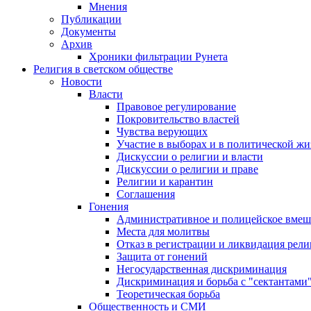
Мнения
Публикации
Документы
Архив
Хроники фильтрации Рунета
Религия в светском обществе
Новости
Власти
Правовое регулирование
Покровительство властей
Чувства верующих
Участие в выборах и в политической ж
Дискуссии о религии и власти
Дискуссии о религии и праве
Религии и карантин
Соглашения
Гонения
Административное и полицейское вмеш
Места для молитвы
Отказ в регистрации и ликвидация рел
Защита от гонений
Негосударственная дискриминация
Дискриминация и борьба с "сектантами
Теоретическая борьба
Общественность и СМИ