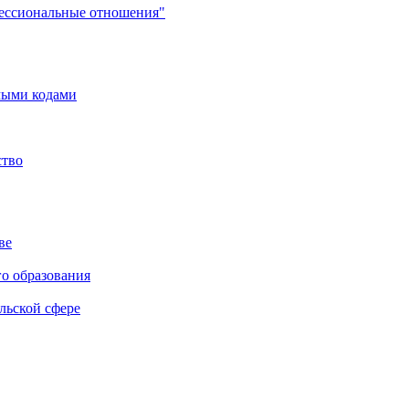
фессиональные отношения"
мыми кодами
ство
ве
го образования
льской сфере