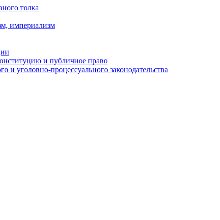
вного толка
зм, империализм
ции
Конституцию и публичное право
о и уголовно-процессуального законодательства