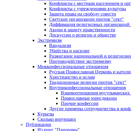
Конфликты с местным населением и ор
Конфликты с учреждениями культуры
Защита права на свободу совести
Светские организации против "сект"
Диффамация религиозных организаций
Акции в защиту нравственности
Дискуссии о религии и обществе
Экстремизм
Вандализм
Убийства и насилие
Разжигание национальной и религиозно
Противодействие экстремизму
Межконфессиональные отношения
Русская Православная Церковь и католи
Христианство и ислам
Традиционные религии против "сект"
Внутриконфессиональные отношения
Взаимоотношения мусульманских 
Православные юрисдикции
Прочие конфессии
Другие примеры сотрудничества и конф
Курьезы
Сколько верующих
Публикации
Из книг "Панорамы"