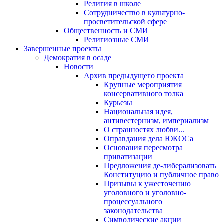
Религия в школе
Сотрудничество в культурно-
просветительской сфере
Общественность и СМИ
Религиозные СМИ
Завершенные проекты
Демократия в осаде
Новости
Архив предыдущего проекта
Крупные мероприятия
консервативного толка
Курьезы
Национальная идея,
антивестернизм, империализм
О странностях любви...
Оправдания дела ЮКОСа
Основания пересмотра
приватизации
Предложения де-либерализовать
Конституцию и публичное право
Призывы к ужесточению
уголовного и уголовно-
процессуального
законодательства
Символические акции