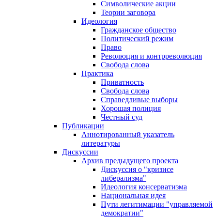
Символические акции
Теории заговора
Идеология
Гражданское общество
Политический режим
Право
Революция и контрреволюция
Свобода слова
Практика
Приватность
Свобода слова
Справедливые выборы
Хорошая полиция
Честный суд
Публикации
Аннотированный указатель
литературы
Дискуссии
Архив предыдущего проекта
Дискуссия о "кризисе
либерализма"
Идеология консерватизма
Национальная идея
Пути легитимации "управляемой
демократии"