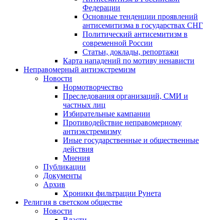
Федерации
Основные тенденции проявлений
антисемитизма в государствах СНГ
Политический антисемитизм в
современной России
Статьи, доклады, репортажи
Карта нападений по мотиву ненависти
Неправомерный антиэкстремизм
Новости
Нормотворчество
Преследования организаций, СМИ и
частных лиц
Избирательные кампании
Противодействие неправомерному
антиэкстремизму
Иные государственные и общественные
действия
Мнения
Публикации
Документы
Архив
Хроники фильтрации Рунета
Религия в светском обществе
Новости
Власти