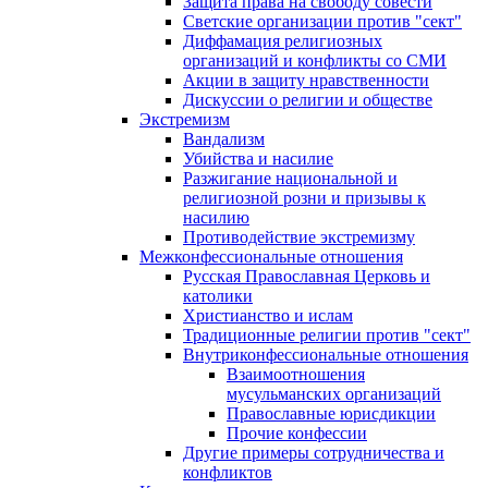
Защита права на свободу совести
Светские организации против "сект"
Диффамация религиозных
организаций и конфликты со СМИ
Акции в защиту нравственности
Дискуссии о религии и обществе
Экстремизм
Вандализм
Убийства и насилие
Разжигание национальной и
религиозной розни и призывы к
насилию
Противодействие экстремизму
Межконфессиональные отношения
Русская Православная Церковь и
католики
Христианство и ислам
Традиционные религии против "сект"
Внутриконфессиональные отношения
Взаимоотношения
мусульманских организаций
Православные юрисдикции
Прочие конфессии
Другие примеры сотрудничества и
конфликтов