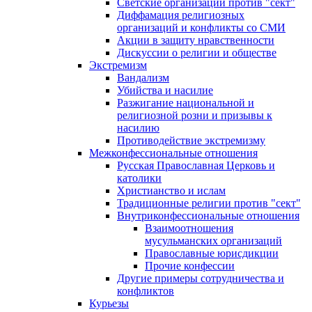
Светские организации против "сект"
Диффамация религиозных
организаций и конфликты со СМИ
Акции в защиту нравственности
Дискуссии о религии и обществе
Экстремизм
Вандализм
Убийства и насилие
Разжигание национальной и
религиозной розни и призывы к
насилию
Противодействие экстремизму
Межконфессиональные отношения
Русская Православная Церковь и
католики
Христианство и ислам
Традиционные религии против "сект"
Внутриконфессиональные отношения
Взаимоотношения
мусульманских организаций
Православные юрисдикции
Прочие конфессии
Другие примеры сотрудничества и
конфликтов
Курьезы