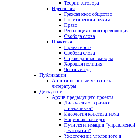
Теории заговора
Идеология
Гражданское общество
Политический режим
Право
Революция и контрреволюция
Свобода слова
Практика
Приватность
Свобода слова
Справедливые выборы
Хорошая полиция
Честный суд
Публикации
Аннотированный указатель
литературы
Дискуссии
Архив предыдущего проекта
Дискуссия о "кризисе
либерализма"
Идеология консерватизма
Национальная идея
Пути легитимации "управляемой
демократии"
Ужесточение уголовного и