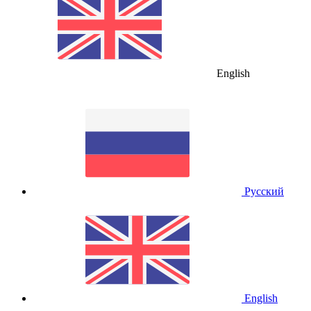
English
Русский
English