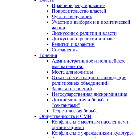
Правовое регулирование
Покровительство властей
Чувства верующих
Участие в выборах и в политической
жизни
Дискуссии о религии и власти
Дискуссии о религии и праве
Религии и карантин
Соглашения
Гонения
Административное и полицейское
вмешательство
Места для молитвы
Отказ в регистрации и ликвидация
религиозных объединений
Защита от гонений
Негосударственная дискриминация
Дискриминация и борьба с
"сектантами"
Теоретическая борьба
Общественность и СМИ
Конфликты с местным населением и
организациями
Конфликты с учреждениями культуры