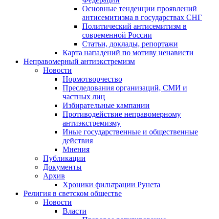
Основные тенденции проявлений
антисемитизма в государствах СНГ
Политический антисемитизм в
современной России
Статьи, доклады, репортажи
Карта нападений по мотиву ненависти
Неправомерный антиэкстремизм
Новости
Нормотворчество
Преследования организаций, СМИ и
частных лиц
Избирательные кампании
Противодействие неправомерному
антиэкстремизму
Иные государственные и общественные
действия
Мнения
Публикации
Документы
Архив
Хроники фильтрации Рунета
Религия в светском обществе
Новости
Власти