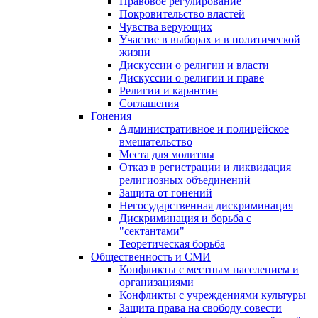
Правовое регулирование
Покровительство властей
Чувства верующих
Участие в выборах и в политической
жизни
Дискуссии о религии и власти
Дискуссии о религии и праве
Религии и карантин
Соглашения
Гонения
Административное и полицейское
вмешательство
Места для молитвы
Отказ в регистрации и ликвидация
религиозных объединений
Защита от гонений
Негосударственная дискриминация
Дискриминация и борьба с
"сектантами"
Теоретическая борьба
Общественность и СМИ
Конфликты с местным населением и
организациями
Конфликты с учреждениями культуры
Защита права на свободу совести