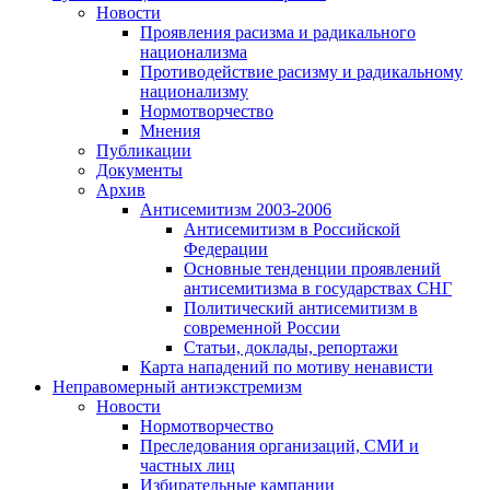
Новости
Проявления расизма и радикального
национализма
Противодействие расизму и радикальному
национализму
Нормотворчество
Мнения
Публикации
Документы
Архив
Антисемитизм 2003-2006
Антисемитизм в Российской
Федерации
Основные тенденции проявлений
антисемитизма в государствах СНГ
Политический антисемитизм в
современной России
Статьи, доклады, репортажи
Карта нападений по мотиву ненависти
Неправомерный антиэкстремизм
Новости
Нормотворчество
Преследования организаций, СМИ и
частных лиц
Избирательные кампании