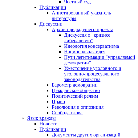
Честный суд
Публикации
Аннотированный указатель
литературы
Дискуссии
Архив предыдущего проекта
Дискуссия о "кризисе
либерализма"
Идеология консерватизма
Национальная идея
Пути легитимации "управляемой
демократии"
Ужесточение уголовного и
уголовно-процесуального
законодательства
Барометр демократии
Гражданское общество
Политический режим
Право
Революция и оппозиция
Свобода слова
Язык вражды
Новости
Публикации
Документы других организаций