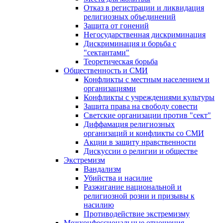
Отказ в регистрации и ликвидация
религиозных объединений
Защита от гонений
Негосударственная дискриминация
Дискриминация и борьба с
"сектантами"
Теоретическая борьба
Общественность и СМИ
Конфликты с местным населением и
организациями
Конфликты с учреждениями культуры
Защита права на свободу совести
Светские организации против "сект"
Диффамация религиозных
организаций и конфликты со СМИ
Акции в защиту нравственности
Дискуссии о религии и обществе
Экстремизм
Вандализм
Убийства и насилие
Разжигание национальной и
религиозной розни и призывы к
насилию
Противодействие экстремизму
Межконфессиональные отношения