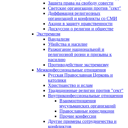
Защита права на свободу совести
Светские организации против "сект"
Диффамация религиозных
организаций и конфликты со СМИ
Акции в защиту нравственности
Дискуссии о религии и обществе
Экстремизм
Вандализм
Убийства и насилие
Разжигание национальной и
религиозной розни и призывы к
насилию
Противодействие экстремизму
Межконфессиональные отношения
Русская Православная Церковь и
католики
Христианство и ислам
Традиционные религии против "сект"
Внутриконфессиональные отношения
Взаимоотношения
мусульманских организаций
Православные юрисдикции
Прочие конфессии
Другие примеры сотрудничества и
конфликтов