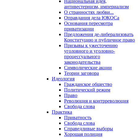
Национальная идея,
антивестернизм, империализм
О странностях любви...
Оправдания дела ЮКОСа
Основания пересмотра
приватизации
Предложения де-либерализовать
Конституцию и публичное право
Призывы к ужесточению
уголовного и уголовно-
процессуального
законодательства
Символические акции
Теории заговора
Идеология
Гражданское общество
Политический режим
Право
Революция и контрреволюция
Свобода слова
Практика
Приватность
Свобода слова
Справедливые выборы
Хорошая полиция