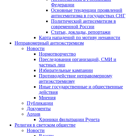
Федерации
Основные тенденции проявлений
антисемитизма в государствах СНГ
Политический антисемитизм в
современной России
Статьи, доклады, репортажи
Карта нападений по мотиву ненависти
Неправомерный антиэкстремизм
Новости
Нормотворчество
Преследования организаций, СМИ и
частных лиц
Избирательные кампании
Противодействие неправомерному
антиэкстремизму
Иные государственные и общественные
действия
Мнения
Публикации
Документы
Архив
Хроники фильтрации Рунета
Религия в светском обществе
Новости
Власти