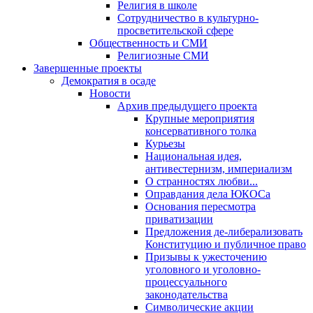
Религия в школе
Сотрудничество в культурно-
просветительской сфере
Общественность и СМИ
Религиозные СМИ
Завершенные проекты
Демократия в осаде
Новости
Архив предыдущего проекта
Крупные мероприятия
консервативного толка
Курьезы
Национальная идея,
антивестернизм, империализм
О странностях любви...
Оправдания дела ЮКОСа
Основания пересмотра
приватизации
Предложения де-либерализовать
Конституцию и публичное право
Призывы к ужесточению
уголовного и уголовно-
процессуального
законодательства
Символические акции