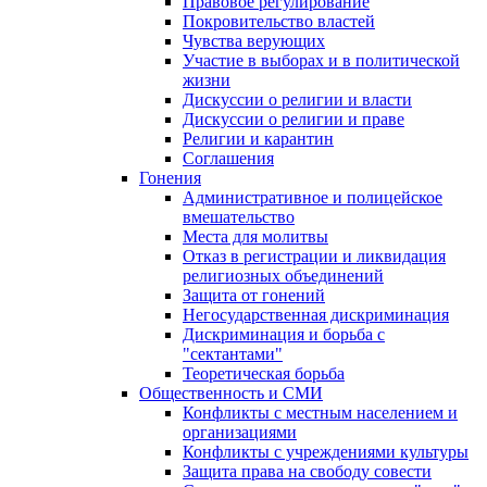
Правовое регулирование
Покровительство властей
Чувства верующих
Участие в выборах и в политической
жизни
Дискуссии о религии и власти
Дискуссии о религии и праве
Религии и карантин
Соглашения
Гонения
Административное и полицейское
вмешательство
Места для молитвы
Отказ в регистрации и ликвидация
религиозных объединений
Защита от гонений
Негосударственная дискриминация
Дискриминация и борьба с
"сектантами"
Теоретическая борьба
Общественность и СМИ
Конфликты с местным населением и
организациями
Конфликты с учреждениями культуры
Защита права на свободу совести