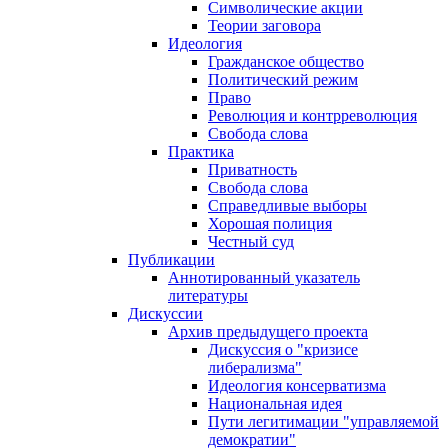
Символические акции
Теории заговора
Идеология
Гражданское общество
Политический режим
Право
Революция и контрреволюция
Свобода слова
Практика
Приватность
Свобода слова
Справедливые выборы
Хорошая полиция
Честный суд
Публикации
Аннотированный указатель
литературы
Дискуссии
Архив предыдущего проекта
Дискуссия о "кризисе
либерализма"
Идеология консерватизма
Национальная идея
Пути легитимации "управляемой
демократии"