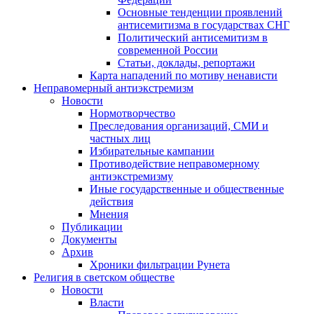
Основные тенденции проявлений
антисемитизма в государствах СНГ
Политический антисемитизм в
современной России
Статьи, доклады, репортажи
Карта нападений по мотиву ненависти
Неправомерный антиэкстремизм
Новости
Нормотворчество
Преследования организаций, СМИ и
частных лиц
Избирательные кампании
Противодействие неправомерному
антиэкстремизму
Иные государственные и общественные
действия
Мнения
Публикации
Документы
Архив
Хроники фильтрации Рунета
Религия в светском обществе
Новости
Власти