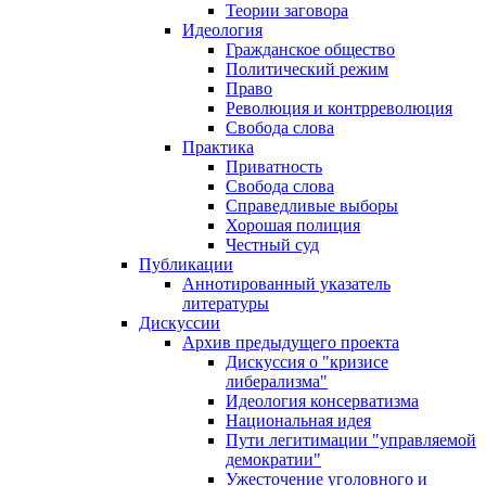
Теории заговора
Идеология
Гражданское общество
Политический режим
Право
Революция и контрреволюция
Свобода слова
Практика
Приватность
Свобода слова
Справедливые выборы
Хорошая полиция
Честный суд
Публикации
Аннотированный указатель
литературы
Дискуссии
Архив предыдущего проекта
Дискуссия о "кризисе
либерализма"
Идеология консерватизма
Национальная идея
Пути легитимации "управляемой
демократии"
Ужесточение уголовного и