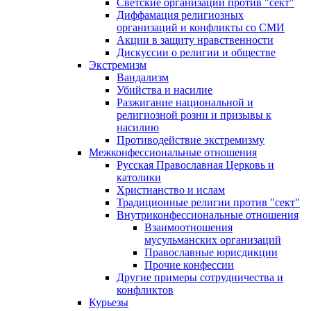
Светские организации против "сект"
Диффамация религиозных
организаций и конфликты со СМИ
Акции в защиту нравственности
Дискуссии о религии и обществе
Экстремизм
Вандализм
Убийства и насилие
Разжигание национальной и
религиозной розни и призывы к
насилию
Противодействие экстремизму
Межконфессиональные отношения
Русская Православная Церковь и
католики
Христианство и ислам
Традиционные религии против "сект"
Внутриконфессиональные отношения
Взаимоотношения
мусульманских организаций
Православные юрисдикции
Прочие конфессии
Другие примеры сотрудничества и
конфликтов
Курьезы