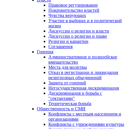
Правовое регулирование
Покровительство властей
Чувства верующих
Участие в выборах и в политической
жизни
Дискуссии о религии и власти
Дискуссии о религии и праве
Религии и карантин
Соглашения
Гонения
Административное и полицейское
вмешательство
Места для молитвы
Отказ в регистрации и ликвидация
религиозных объединений
Защита от гонений
Негосударственная дискриминация
Дискриминация и борьба с
"сектантами"
Теоретическая борьба
Общественность и СМИ
Конфликты с местным населением и
организациями
Конфликты с учреждениями культуры