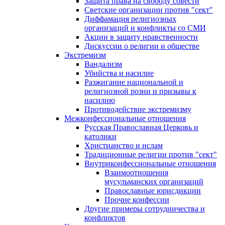
Защита права на свободу совести
Светские организации против "сект"
Диффамация религиозных
организаций и конфликты со СМИ
Акции в защиту нравственности
Дискуссии о религии и обществе
Экстремизм
Вандализм
Убийства и насилие
Разжигание национальной и
религиозной розни и призывы к
насилию
Противодействие экстремизму
Межконфессиональные отношения
Русская Православная Церковь и
католики
Христианство и ислам
Традиционные религии против "сект"
Внутриконфессиональные отношения
Взаимоотношения
мусульманских организаций
Православные юрисдикции
Прочие конфессии
Другие примеры сотрудничества и
конфликтов