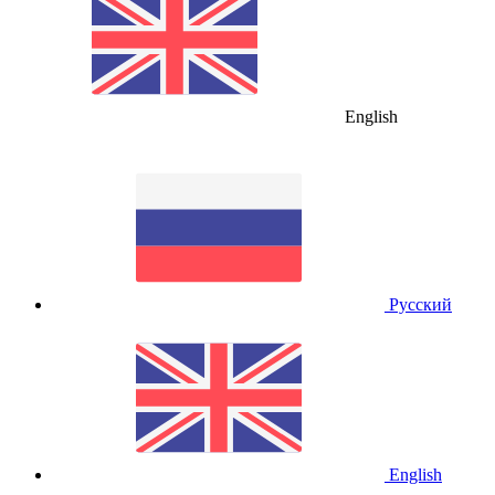
English
Русский
English