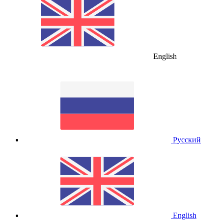
English
Русский
English