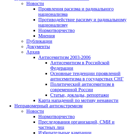
Новости
Проявления расизма и радикального
национализма
Противодействие расизму и радикальному
национализму
Нормотворчество
Мнения
Публикации
Документы
Архив
Антисемитизм 2003-2006
Антисемитизм в Российской
Федерации
Основные тенденции проявлений
антисемитизма в государствах СНГ
Политический антисемитизм в
современной России
Статьи, доклады, репортажи
Карта нападений по мотиву ненависти
Неправомерный антиэкстремизм
Новости
Нормотворчество
Преследования организаций, СМИ и
частных лиц
Избирательные кампании