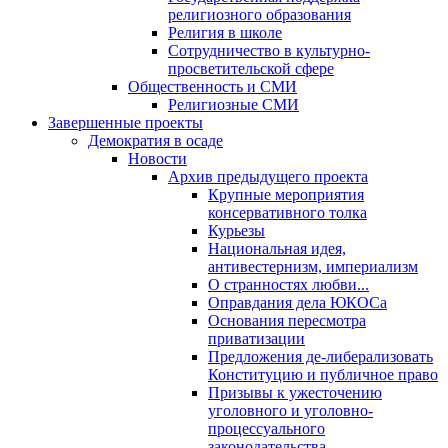
религиозного образования
Религия в школе
Сотрудничество в культурно-
просветительской сфере
Общественность и СМИ
Религиозные СМИ
Завершенные проекты
Демократия в осаде
Новости
Архив предыдущего проекта
Крупные мероприятия
консервативного толка
Курьезы
Национальная идея,
антивестернизм, империализм
О странностях любви...
Оправдания дела ЮКОСа
Основания пересмотра
приватизации
Предложения де-либерализовать
Конституцию и публичное право
Призывы к ужесточению
уголовного и уголовно-
процессуального
законодательства