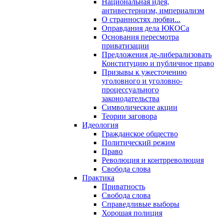
Национальная идея,
антивестернизм, империализм
О странностях любви...
Оправдания дела ЮКОСа
Основания пересмотра
приватизации
Предложения де-либерализовать
Конституцию и публичное право
Призывы к ужесточению
уголовного и уголовно-
процессуального
законодательства
Символические акции
Теории заговора
Идеология
Гражданское общество
Политический режим
Право
Революция и контрреволюция
Свобода слова
Практика
Приватность
Свобода слова
Справедливые выборы
Хорошая полиция