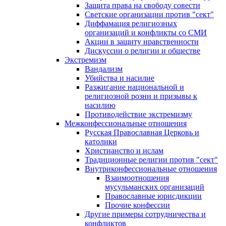
Защита права на свободу совести
Светские организации против "сект"
Диффамация религиозных
организаций и конфликты со СМИ
Акции в защиту нравственности
Дискуссии о религии и обществе
Экстремизм
Вандализм
Убийства и насилие
Разжигание национальной и
религиозной розни и призывы к
насилию
Противодействие экстремизму
Межконфессиональные отношения
Русская Православная Церковь и
католики
Христианство и ислам
Традиционные религии против "сект"
Внутриконфессиональные отношения
Взаимоотношения
мусульманских организаций
Православные юрисдикции
Прочие конфессии
Другие примеры сотрудничества и
конфликтов