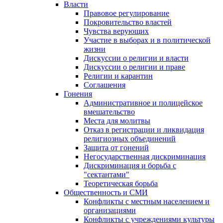
Власти
Правовое регулирование
Покровительство властей
Чувства верующих
Участие в выборах и в политической
жизни
Дискуссии о религии и власти
Дискуссии о религии и праве
Религии и карантин
Соглашения
Гонения
Административное и полицейское
вмешательство
Места для молитвы
Отказ в регистрации и ликвидация
религиозных объединений
Защита от гонений
Негосударственная дискриминация
Дискриминация и борьба с
"сектантами"
Теоретическая борьба
Общественность и СМИ
Конфликты с местным населением и
организациями
Конфликты с учреждениями культуры