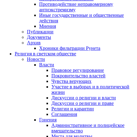
Противодействие неправомерному
антиэкстремизму
Иные государственные и общественные
действия
Мнения
Публикации
Документы
Архив
Хроники фильтрации Рунета
Религия в светском обществе
Новости
Власти
Правовое регулирование
Покровительство властей
Чувства верующих
Участие в выборах и в политической
жизни
Дискуссии о религии и власти
Дискуссии о религии и праве
Религии и карантин
Соглашения
Гонения
Административное и полицейское
вмешательство
Места для молитвы