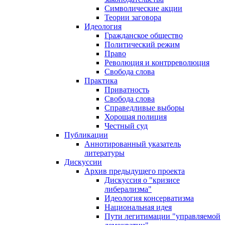
Символические акции
Теории заговора
Идеология
Гражданское общество
Политический режим
Право
Революция и контрреволюция
Свобода слова
Практика
Приватность
Свобода слова
Справедливые выборы
Хорошая полиция
Честный суд
Публикации
Аннотированный указатель
литературы
Дискуссии
Архив предыдущего проекта
Дискуссия о "кризисе
либерализма"
Идеология консерватизма
Национальная идея
Пути легитимации "управляемой