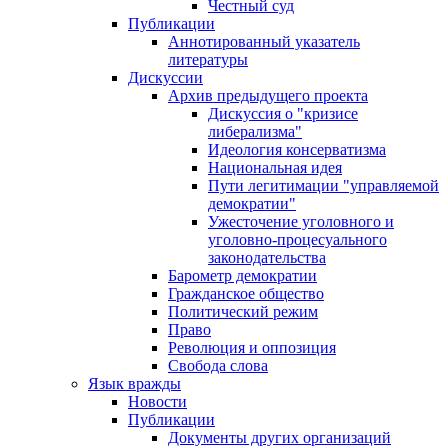
Честный суд
Публикации
Аннотированный указатель
литературы
Дискуссии
Архив предыдущего проекта
Дискуссия о "кризисе
либерализма"
Идеология консерватизма
Национальная идея
Пути легитимации "управляемой
демократии"
Ужесточение уголовного и
уголовно-процесуального
законодательства
Барометр демократии
Гражданское общество
Политический режим
Право
Революция и оппозиция
Свобода слова
Язык вражды
Новости
Публикации
Документы других организаций