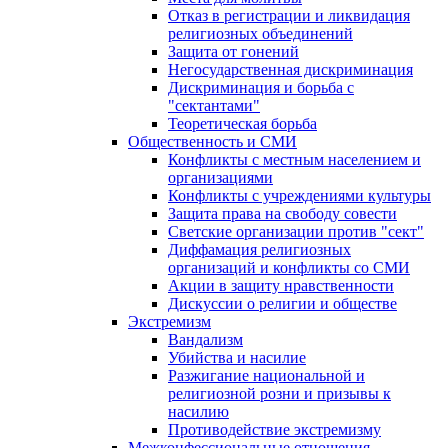
Отказ в регистрации и ликвидация
религиозных объединений
Защита от гонений
Негосударственная дискриминация
Дискриминация и борьба с
"сектантами"
Теоретическая борьба
Общественность и СМИ
Конфликты с местным населением и
организациями
Конфликты с учреждениями культуры
Защита права на свободу совести
Светские организации против "сект"
Диффамация религиозных
организаций и конфликты со СМИ
Акции в защиту нравственности
Дискуссии о религии и обществе
Экстремизм
Вандализм
Убийства и насилие
Разжигание национальной и
религиозной розни и призывы к
насилию
Противодействие экстремизму
Межконфессиональные отношения