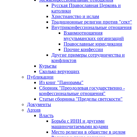
Русская Православная Церковь и
католики
Христианство и ислам
Традиционные религии против "сект"
Внутриконфессиональные отношения
Взаимоотношения
мусульманских организаций
Православные юрисдикции
Прочие конфессии
Другие примеры сотрудничества и
конфликтов
Курьезы
Сколько верующих
Публикации
Из книг "Панорамы"
Сборник "Преодолевая государственно -
конфессиональные отношения"
Статьи сборника "Пределы светскости"
Документы
Архив
Власть
Борьба с ИНН и другими
машиночитаемыми кодами
Место религии в обществе в целом