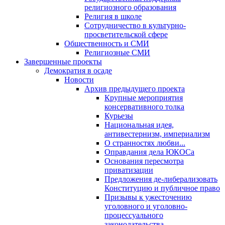
религиозного образования
Религия в школе
Сотрудничество в культурно-
просветительской сфере
Общественность и СМИ
Религиозные СМИ
Завершенные проекты
Демократия в осаде
Новости
Архив предыдущего проекта
Крупные мероприятия
консервативного толка
Курьезы
Национальная идея,
антивестернизм, империализм
О странностях любви...
Оправдания дела ЮКОСа
Основания пересмотра
приватизации
Предложения де-либерализовать
Конституцию и публичное право
Призывы к ужесточению
уголовного и уголовно-
процессуального
законодательства