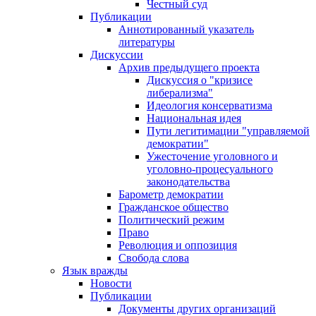
Честный суд
Публикации
Аннотированный указатель
литературы
Дискуссии
Архив предыдущего проекта
Дискуссия о "кризисе
либерализма"
Идеология консерватизма
Национальная идея
Пути легитимации "управляемой
демократии"
Ужесточение уголовного и
уголовно-процесуального
законодательства
Барометр демократии
Гражданское общество
Политический режим
Право
Революция и оппозиция
Свобода слова
Язык вражды
Новости
Публикации
Документы других организаций