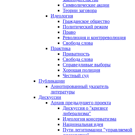
Символические акции
Теории заговора
Идеология
Гражданское общество
Политический режим
Право
Революция и контрреволюция
Свобода слова
Практика
Приватность
Свобода слова
Справедливые выборы
Хорошая полиция
Честный суд
Публикации
Аннотированный указатель
литературы
Дискуссии
Архив предыдущего проекта
Дискуссия о "кризисе
либерализма"
Идеология консерватизма
Национальная идея
Пути легитимации "управляемой