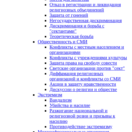
Отказ в регистрации и ликвидация
религиозных объединений
Защита от гонений
Негосударственная дискриминация
Дискриминация и борьба с
"сектантами"
Теоретическая борьба
Общественность и СМИ
Конфликты с местным населением и
организациями
Конфликты с учреждениями культуры
Защита права на свободу совести
Светские организации против "сект"
Диффамация религиозных
организаций и конфликты со СМИ
Акции в защиту нравственности
Дискуссии о религии и обществе
Экстремизм
Вандализм
Убийства и насилие
Разжигание национальной и
религиозной розни и призывы к
насилию
Противодействие экстремизму
Межконфессиональные отношения