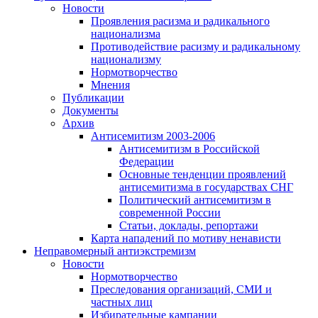
Новости
Проявления расизма и радикального
национализма
Противодействие расизму и радикальному
национализму
Нормотворчество
Мнения
Публикации
Документы
Архив
Антисемитизм 2003-2006
Антисемитизм в Российской
Федерации
Основные тенденции проявлений
антисемитизма в государствах СНГ
Политический антисемитизм в
современной России
Статьи, доклады, репортажи
Карта нападений по мотиву ненависти
Неправомерный антиэкстремизм
Новости
Нормотворчество
Преследования организаций, СМИ и
частных лиц
Избирательные кампании