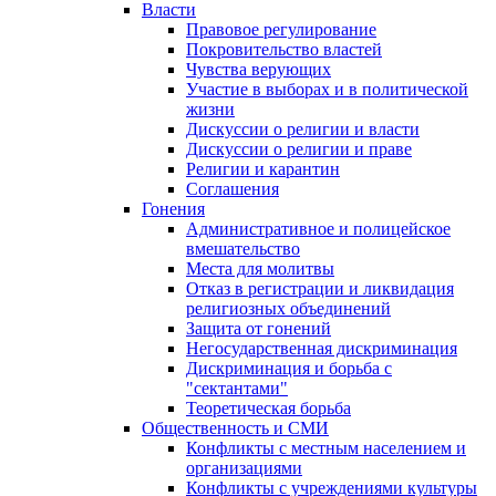
Власти
Правовое регулирование
Покровительство властей
Чувства верующих
Участие в выборах и в политической
жизни
Дискуссии о религии и власти
Дискуссии о религии и праве
Религии и карантин
Соглашения
Гонения
Административное и полицейское
вмешательство
Места для молитвы
Отказ в регистрации и ликвидация
религиозных объединений
Защита от гонений
Негосударственная дискриминация
Дискриминация и борьба с
"сектантами"
Теоретическая борьба
Общественность и СМИ
Конфликты с местным населением и
организациями
Конфликты с учреждениями культуры