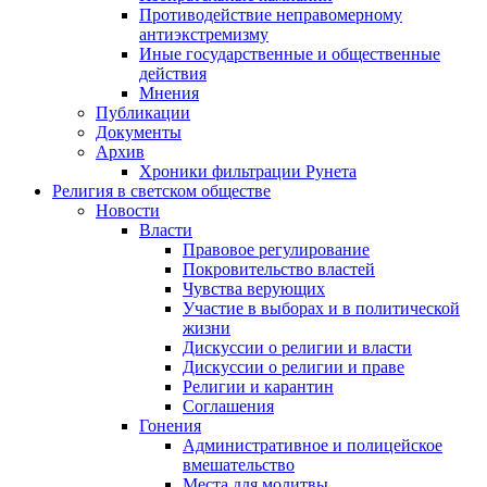
Противодействие неправомерному
антиэкстремизму
Иные государственные и общественные
действия
Мнения
Публикации
Документы
Архив
Хроники фильтрации Рунета
Религия в светском обществе
Новости
Власти
Правовое регулирование
Покровительство властей
Чувства верующих
Участие в выборах и в политической
жизни
Дискуссии о религии и власти
Дискуссии о религии и праве
Религии и карантин
Соглашения
Гонения
Административное и полицейское
вмешательство
Места для молитвы