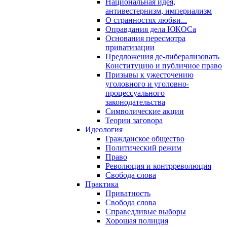
Национальная идея,
антивестернизм, империализм
О странностях любви...
Оправдания дела ЮКОСа
Основания пересмотра
приватизации
Предложения де-либерализовать
Конституцию и публичное право
Призывы к ужесточению
уголовного и уголовно-
процессуального
законодательства
Символические акции
Теории заговора
Идеология
Гражданское общество
Политический режим
Право
Революция и контрреволюция
Свобода слова
Практика
Приватность
Свобода слова
Справедливые выборы
Хорошая полиция