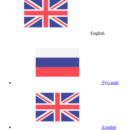
English
Русский
English