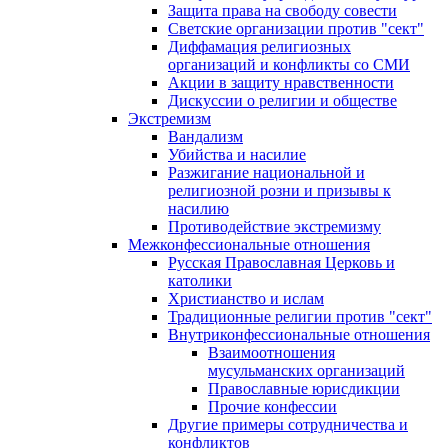
Защита права на свободу совести
Светские организации против "сект"
Диффамация религиозных
организаций и конфликты со СМИ
Акции в защиту нравственности
Дискуссии о религии и обществе
Экстремизм
Вандализм
Убийства и насилие
Разжигание национальной и
религиозной розни и призывы к
насилию
Противодействие экстремизму
Межконфессиональные отношения
Русская Православная Церковь и
католики
Христианство и ислам
Традиционные религии против "сект"
Внутриконфессиональные отношения
Взаимоотношения
мусульманских организаций
Православные юрисдикции
Прочие конфессии
Другие примеры сотрудничества и
конфликтов