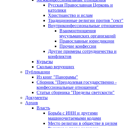
Русская Православная Церковь и
католики
Христианство и ислам
Традиционные религии против "сект"
Внутриконфессиональные отношения
Взаимоотношения
мусульманских организаций
Православные юрисдикции
Прочие конфессии
Другие примеры сотрудничества и
конфликтов
Курьезы
Сколько верующих
Публикации
Из книг "Панорамы"
Сборник "Преодолевая государственно -
конфессиональные отношения"
Статьи сборника "Пределы светскости"
Документы
Архив
Власть
Борьба с ИНН и другими
машиночитаемыми кодами
Место религии в обществе в целом