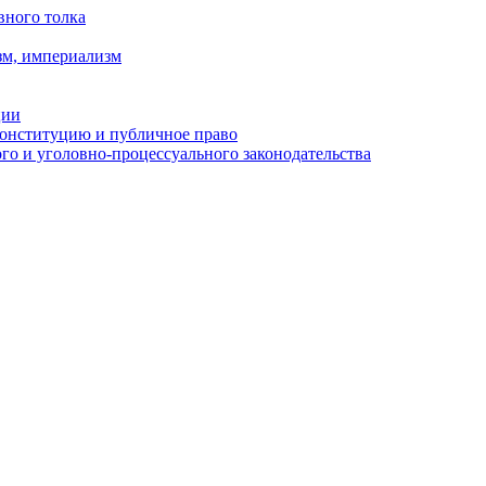
вного толка
зм, империализм
ции
Конституцию и публичное право
о и уголовно-процессуального законодательства