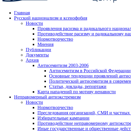
Главная
Русский национализм и ксенофобия
Новости
Проявления расизма и радикального национа
Противодействие расизму и радикальному на
Нормотворчество
Мнения
Публикации
Документы
Архив
Антисемитизм 2003-2006
Антисемитизм в Российской Федерации
Основные тенденции проявлений антис
Политический антисемитизм в совреме
Статьи, доклады, репортажи
Карта нападений по мотиву ненависти
Неправомерный антиэкстремизм
Новости
Нормотворчество
Преследования организаций, СМИ и частных
Избирательные кампании
Противодействие неправомерному антиэкстр
Иные государственные и общественные дейст