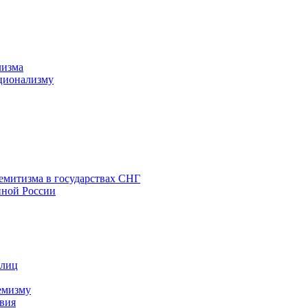
лизма
ционализму
емитизма в государствах СНГ
нной России
 лиц
емизму
вия