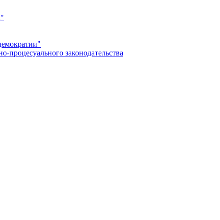
а"
демократии"
но-процесуального законодательства