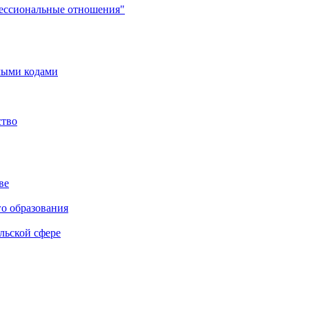
фессиональные отношения"
мыми кодами
ство
ве
го образования
льской сфере