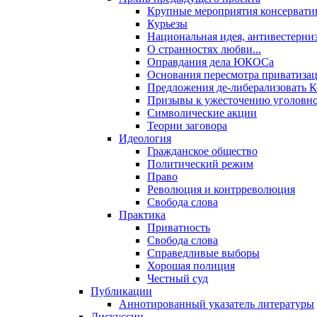
Крупные мероприятия консервати
Курьезы
Национальная идея, антивестерни
О странностях любви...
Оправдания дела ЮКОСа
Основания пересмотра приватиза
Предложения де-либерализовать 
Призывы к ужесточению уголовног
Символические акции
Теории заговора
Идеология
Гражданское общество
Политический режим
Право
Революция и контрреволюция
Свобода слова
Практика
Приватность
Свобода слова
Справедливые выборы
Хорошая полиция
Честный суд
Публикации
Аннотированный указатель литературы
Дискуссии