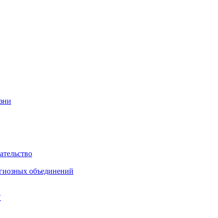
изни
ательство
игиозных объединений
"