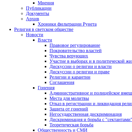
Мнения
Публикации
Документы
Архив
Хроники фильтрации Рунета
Религия в светском обществе
Новости
Власти
Правовое регулирование
Покровительство властей
Чувства верующих
Участие в выборах и в политической ж
Дискуссии о религии и власти
Дискуссии о религии и праве
Религии и карантин
Соглашения
Гонения
Административное и полицейское вмеш
Места для молитвы
Отказ в регистрации и ликвидация рел
Защита от гонений
Негосударственная дискриминация
Дискриминация и борьба с "сектантами
Теоретическая борьба
Общественность и СМИ