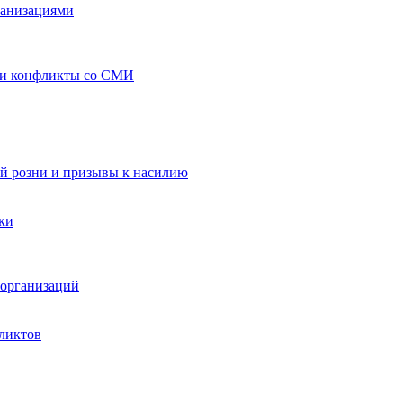
ганизациями
 и конфликты со СМИ
й розни и призывы к насилию
ки
организаций
ликтов