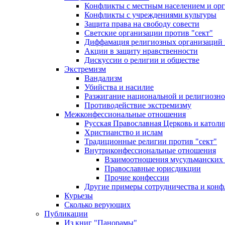
Конфликты с местным населением и ор
Конфликты с учреждениями культуры
Защита права на свободу совести
Светские организации против "сект"
Диффамация религиозных организаций
Акции в защиту нравственности
Дискуссии о религии и обществе
Экстремизм
Вандализм
Убийства и насилие
Разжигание национальной и религиозно
Противодействие экстремизму
Межконфессиональные отношения
Русская Православная Церковь и католи
Христианство и ислам
Традиционные религии против "сект"
Внутриконфессиональные отношения
Взаимоотношения мусульманских 
Православные юрисдикции
Прочие конфессии
Другие примеры сотрудничества и конф
Курьезы
Сколько верующих
Публикации
Из книг "Панорамы"