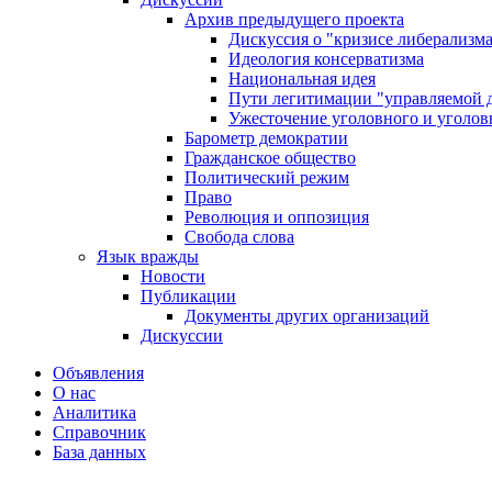
Архив предыдущего проекта
Дискуссия о "кризисе либерализм
Идеология консерватизма
Национальная идея
Пути легитимации "управляемой 
Ужесточение уголовного и уголов
Барометр демократии
Гражданское общество
Политический режим
Право
Революция и оппозиция
Свобода слова
Язык вражды
Новости
Публикации
Документы других организаций
Дискуссии
Объявления
О нас
Аналитика
Справочник
База данных