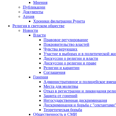
Мнения
Публикации
Документы
Архив
Хроники фильтрации Рунета
Религия в светском обществе
Новости
Власти
Правовое регулирование
Покровительство властей
Чувства верующих
Участие в выборах и в политической ж
Дискуссии о религии и власти
Дискуссии о религии и праве
Религии и карантин
Соглашения
Гонения
Административное и полицейское вмеш
Места для молитвы
Отказ в регистрации и ликвидация рел
Защита от гонений
Негосударственная дискриминация
Дискриминация и борьба с "сектантами
Теоретическая борьба
Общественность и СМИ