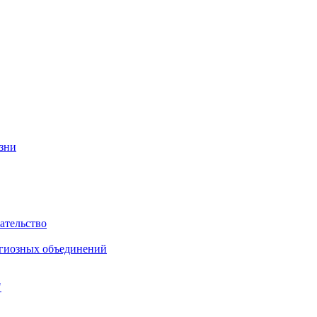
изни
ательство
игиозных объединений
"