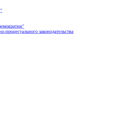
а"
демократии"
но-процесуального законодательства