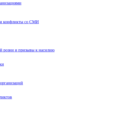
ганизациями
 и конфликты со СМИ
й розни и призывы к насилию
ки
организаций
ликтов