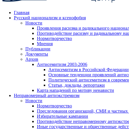
Главная
Русский национализм и ксенофобия
Новости
Проявления расизма и радикального национа
Противодействие расизму и радикальному на
Нормотворчество
Мнения
Публикации
Документы
Архив
Антисемитизм 2003-2006
Антисемитизм в Российской Федерации
Основные тенденции проявлений антис
Политический антисемитизм в совреме
Статьи, доклады, репортажи
Карта нападений по мотиву ненависти
Неправомерный антиэкстремизм
Новости
Нормотворчество
Преследования организаций, СМИ и частных
Избирательные кампании
Противодействие неправомерному антиэкстр
Иные государственные и общественные дейст