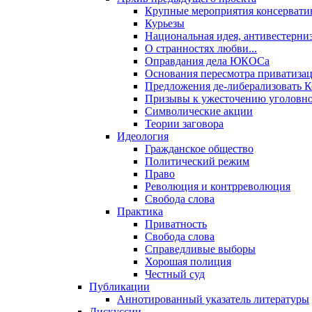
Крупные мероприятия консервати
Курьезы
Национальная идея, антивестерни
О странностях любви...
Оправдания дела ЮКОСа
Основания пересмотра приватиза
Предложения де-либерализовать 
Призывы к ужесточению уголовног
Символические акции
Теории заговора
Идеология
Гражданское общество
Политический режим
Право
Революция и контрреволюция
Свобода слова
Практика
Приватность
Свобода слова
Справедливые выборы
Хорошая полиция
Честный суд
Публикации
Аннотированный указатель литературы
Дискуссии