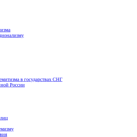
лизма
ционализму
емитизма в государствах СНГ
нной России
 лиц
емизму
вия