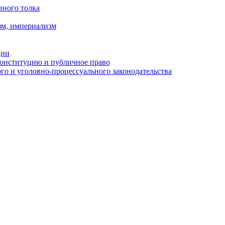
вного толка
зм, империализм
ции
Конституцию и публичное право
о и уголовно-процессуального законодательства