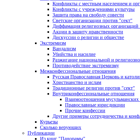
Конфликты с местным населением и ор
Конфликты с учреждениями культуры
Защита права на свободу совести
Светские организации против "сект"
Диффамация религиозных организаций
Акции в защиту нравственности
Дискуссии о религии и обществе
Экстремизм
Вандализм
Убийства и насилие
Разжигание национальной и религиозно
Противодействие экстремизму
Межконфессиональные отношения
Русская Православная Церковь и католи
Христианство и ислам
Традиционные религии против "сект"
Внутриконфессиональные отношения
Взаимоотношения мусульманских 
Православные юрисдикции
Прочие конфессии
Другие примеры сотрудничества и конф
Курьезы
Сколько верующих
Публикации
Из книг "Панорамы"