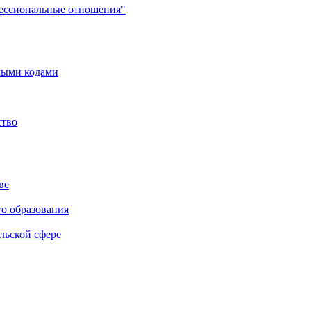
фессиональные отношения"
мыми кодами
ство
ве
го образования
льской сфере