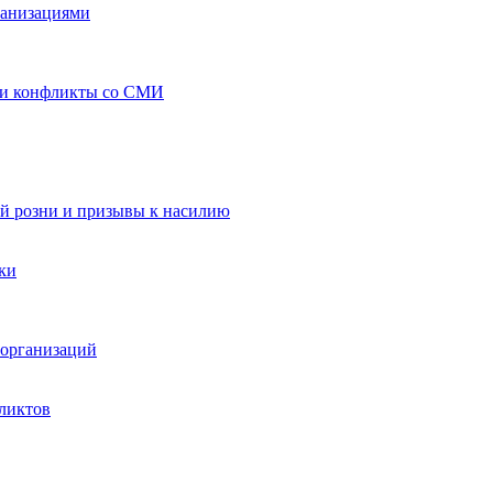
ганизациями
 и конфликты со СМИ
й розни и призывы к насилию
ки
организаций
ликтов