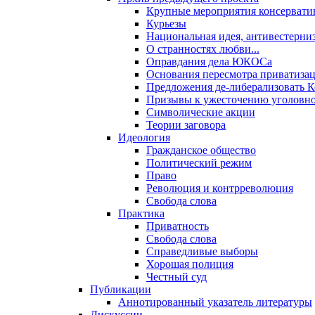
Крупные мероприятия консервати
Курьезы
Национальная идея, антивестерни
О странностях любви...
Оправдания дела ЮКОСа
Основания пересмотра приватиза
Предложения де-либерализовать 
Призывы к ужесточению уголовног
Символические акции
Теории заговора
Идеология
Гражданское общество
Политический режим
Право
Революция и контрреволюция
Свобода слова
Практика
Приватность
Свобода слова
Справедливые выборы
Хорошая полиция
Честный суд
Публикации
Аннотированный указатель литературы
Дискуссии