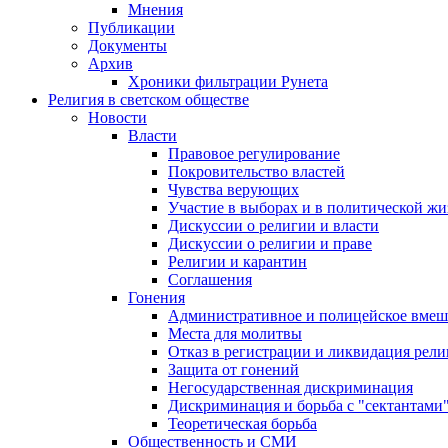
Мнения
Публикации
Документы
Архив
Хроники фильтрации Рунета
Религия в светском обществе
Новости
Власти
Правовое регулирование
Покровительство властей
Чувства верующих
Участие в выборах и в политической ж
Дискуссии о религии и власти
Дискуссии о религии и праве
Религии и карантин
Соглашения
Гонения
Административное и полицейское вмеш
Места для молитвы
Отказ в регистрации и ликвидация рел
Защита от гонений
Негосударственная дискриминация
Дискриминация и борьба с "сектантами
Теоретическая борьба
Общественность и СМИ