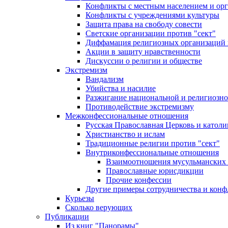
Конфликты с местным населением и ор
Конфликты с учреждениями культуры
Защита права на свободу совести
Светские организации против "сект"
Диффамация религиозных организаций
Акции в защиту нравственности
Дискуссии о религии и обществе
Экстремизм
Вандализм
Убийства и насилие
Разжигание национальной и религиозно
Противодействие экстремизму
Межконфессиональные отношения
Русская Православная Церковь и католи
Христианство и ислам
Традиционные религии против "сект"
Внутриконфессиональные отношения
Взаимоотношения мусульманских 
Православные юрисдикции
Прочие конфессии
Другие примеры сотрудничества и конф
Курьезы
Сколько верующих
Публикации
Из книг "Панорамы"