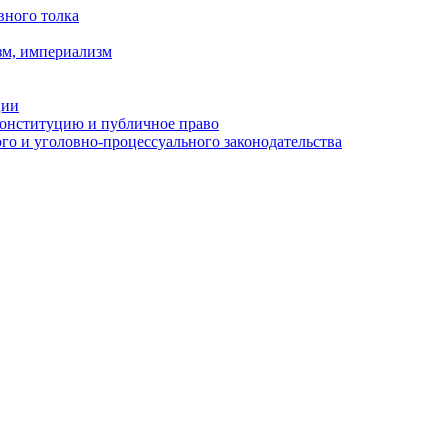
вного толка
зм, империализм
ции
Конституцию и публичное право
о и уголовно-процессуального законодательства