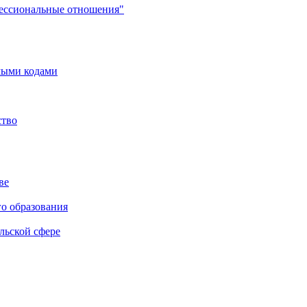
фессиональные отношения"
мыми кодами
ство
ве
го образования
льской сфере