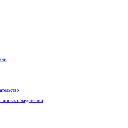
изни
ательство
игиозных объединений
"