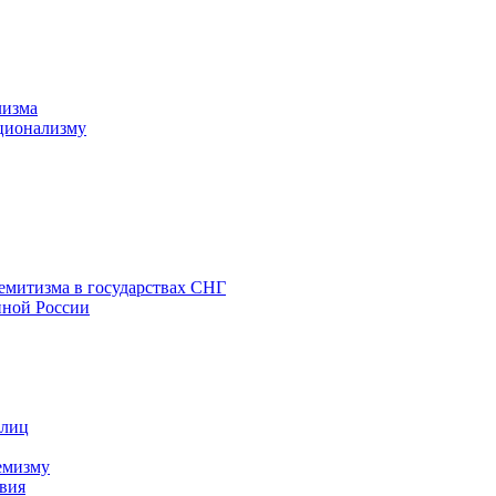
лизма
ционализму
емитизма в государствах СНГ
нной России
 лиц
емизму
вия