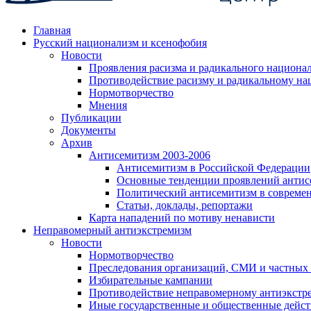
Главная
Русский национализм и ксенофобия
Новости
Проявления расизма и радикального национа
Противодействие расизму и радикальному на
Нормотворчество
Мнения
Публикации
Документы
Архив
Антисемитизм 2003-2006
Антисемитизм в Российской Федерации
Основные тенденции проявлений антис
Политический антисемитизм в совреме
Статьи, доклады, репортажи
Карта нападений по мотиву ненависти
Неправомерный антиэкстремизм
Новости
Нормотворчество
Преследования организаций, СМИ и частных
Избирательные кампании
Противодействие неправомерному антиэкстр
Иные государственные и общественные дейст