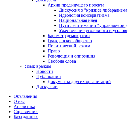
Архив предыдущего проекта
Дискуссия о "кризисе либерализм
Идеология консерватизма
Национальная идея
Пути легитимации "управляемой 
Ужесточение уголовного и уголов
Барометр демократии
Гражданское общество
Политический режим
Право
Революция и оппозиция
Свобода слова
Язык вражды
Новости
Публикации
Документы других организаций
Дискуссии
Объявления
О нас
Аналитика
Справочник
База данных