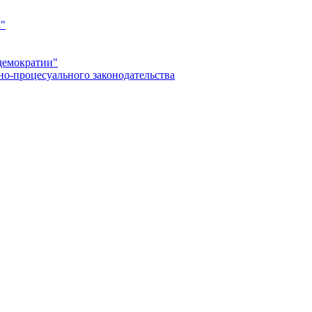
а"
демократии"
но-процесуального законодательства