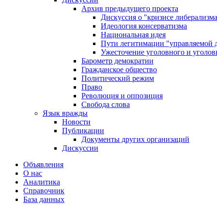
Архив предыдущего проекта
Дискуссия о "кризисе либерализм
Идеология консерватизма
Национальная идея
Пути легитимации "управляемой 
Ужесточение уголовного и уголов
Барометр демократии
Гражданское общество
Политический режим
Право
Революция и оппозиция
Свобода слова
Язык вражды
Новости
Публикации
Документы других организаций
Дискуссии
Объявления
О нас
Аналитика
Справочник
База данных