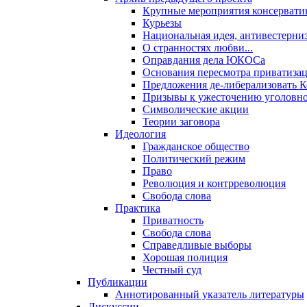
Крупные мероприятия консервати
Курьезы
Национальная идея, антивестерни
О странностях любви...
Оправдания дела ЮКОСа
Основания пересмотра приватиза
Предложения де-либерализовать 
Призывы к ужесточению уголовног
Символические акции
Теории заговора
Идеология
Гражданское общество
Политический режим
Право
Революция и контрреволюция
Свобода слова
Практика
Приватность
Свобода слова
Справедливые выборы
Хорошая полиция
Честный суд
Публикации
Аннотированный указатель литературы
Дискуссии