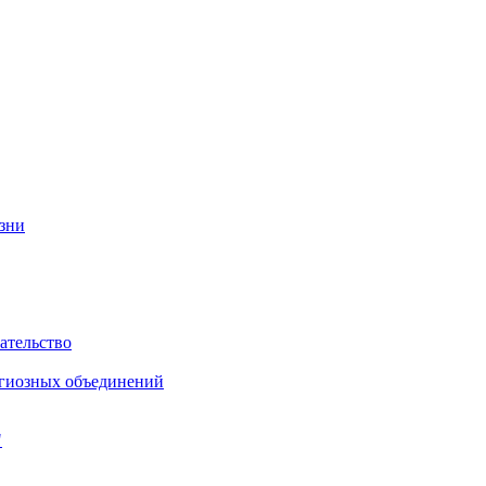
изни
ательство
игиозных объединений
"