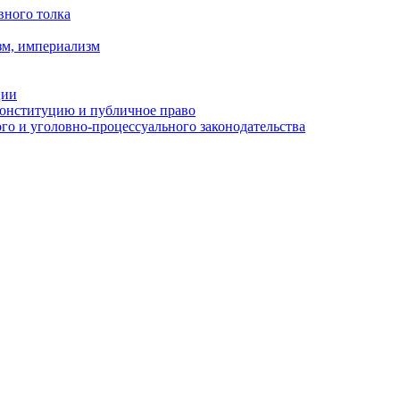
вного толка
зм, империализм
ции
Конституцию и публичное право
о и уголовно-процессуального законодательства