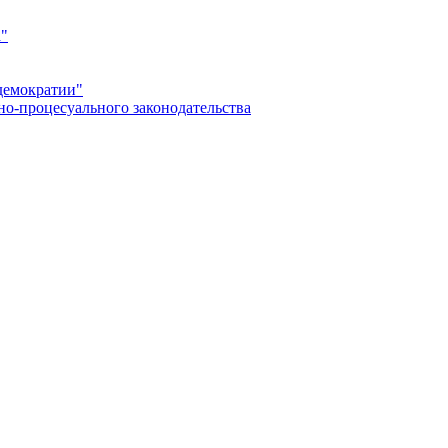
а"
демократии"
но-процесуального законодательства