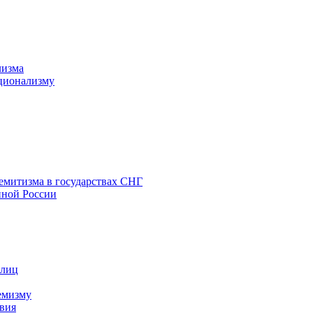
лизма
ционализму
емитизма в государствах СНГ
нной России
 лиц
емизму
вия