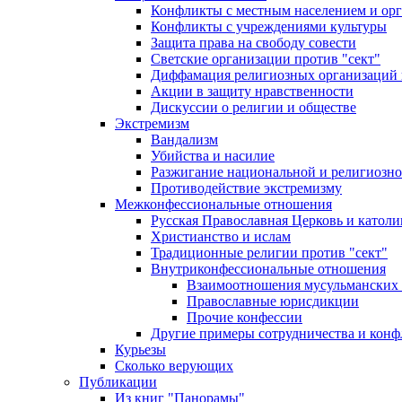
Конфликты с местным населением и ор
Конфликты с учреждениями культуры
Защита права на свободу совести
Светские организации против "сект"
Диффамация религиозных организаций
Акции в защиту нравственности
Дискуссии о религии и обществе
Экстремизм
Вандализм
Убийства и насилие
Разжигание национальной и религиозно
Противодействие экстремизму
Межконфессиональные отношения
Русская Православная Церковь и католи
Христианство и ислам
Традиционные религии против "сект"
Внутриконфессиональные отношения
Взаимоотношения мусульманских 
Православные юрисдикции
Прочие конфессии
Другие примеры сотрудничества и конф
Курьезы
Сколько верующих
Публикации
Из книг "Панорамы"