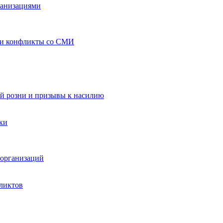
ганизациями
 и конфликты со СМИ
й розни и призывы к насилию
ки
организаций
ликтов