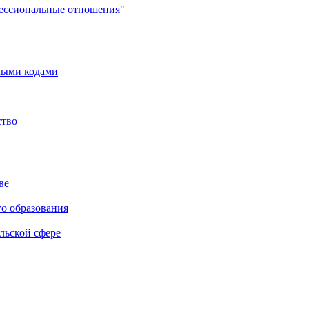
фессиональные отношения"
мыми кодами
ство
ве
го образования
льской сфере