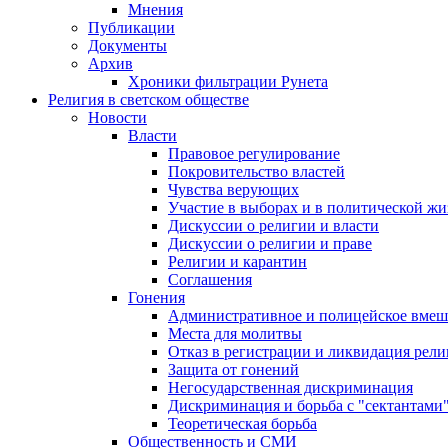
Мнения
Публикации
Документы
Архив
Хроники фильтрации Рунета
Религия в светском обществе
Новости
Власти
Правовое регулирование
Покровительство властей
Чувства верующих
Участие в выборах и в политической ж
Дискуссии о религии и власти
Дискуссии о религии и праве
Религии и карантин
Соглашения
Гонения
Административное и полицейское вмеш
Места для молитвы
Отказ в регистрации и ликвидация рел
Защита от гонений
Негосударственная дискриминация
Дискриминация и борьба с "сектантами
Теоретическая борьба
Общественность и СМИ