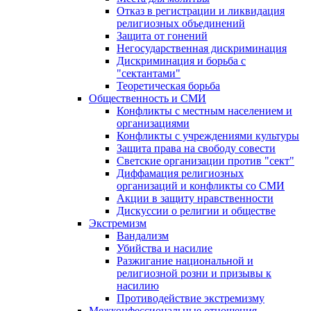
Отказ в регистрации и ликвидация
религиозных объединений
Защита от гонений
Негосударственная дискриминация
Дискриминация и борьба с
"сектантами"
Теоретическая борьба
Общественность и СМИ
Конфликты с местным населением и
организациями
Конфликты с учреждениями культуры
Защита права на свободу совести
Светские организации против "сект"
Диффамация религиозных
организаций и конфликты со СМИ
Акции в защиту нравственности
Дискуссии о религии и обществе
Экстремизм
Вандализм
Убийства и насилие
Разжигание национальной и
религиозной розни и призывы к
насилию
Противодействие экстремизму
Межконфессиональные отношения