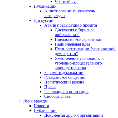
Честный суд
Публикации
Аннотированный указатель
литературы
Дискуссии
Архив предыдущего проекта
Дискуссия о "кризисе
либерализма"
Идеология консерватизма
Национальная идея
Пути легитимации "управляемой
демократии"
Ужесточение уголовного и
уголовно-процесуального
законодательства
Барометр демократии
Гражданское общество
Политический режим
Право
Революция и оппозиция
Свобода слова
Язык вражды
Новости
Публикации
Документы других организаций