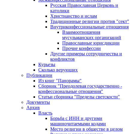
Русская Православная Церковь и
католики
Христианство и ислам
Традиционные религии против "сект"
Внутриконфессиональные отношения
Взаимоотношения
мусульманских организаций
Православные юрисдикции
Прочие конфессии
Другие примеры сотрудничества и
конфликтов
Курьезы
Сколько верующих
Публикации
Из книг "Панорамы"
Сборник "Преодолевая государственно -
конфессиональные отношения"
Статьи сборника "Пределы светскости"
Документы
Архив
Власть
Борьба с ИНН и другими
машиночитаемыми кодами
Место религии в обществе в целом