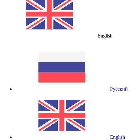
English
Русский
English