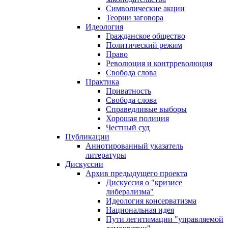
Символические акции
Теории заговора
Идеология
Гражданское общество
Политический режим
Право
Революция и контрреволюция
Свобода слова
Практика
Приватность
Свобода слова
Справедливые выборы
Хорошая полиция
Честный суд
Публикации
Аннотированный указатель
литературы
Дискуссии
Архив предыдущего проекта
Дискуссия о "кризисе
либерализма"
Идеология консерватизма
Национальная идея
Пути легитимации "управляемой