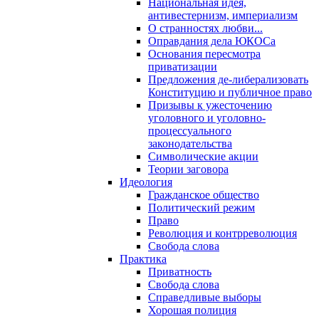
Национальная идея,
антивестернизм, империализм
О странностях любви...
Оправдания дела ЮКОСа
Основания пересмотра
приватизации
Предложения де-либерализовать
Конституцию и публичное право
Призывы к ужесточению
уголовного и уголовно-
процессуального
законодательства
Символические акции
Теории заговора
Идеология
Гражданское общество
Политический режим
Право
Революция и контрреволюция
Свобода слова
Практика
Приватность
Свобода слова
Справедливые выборы
Хорошая полиция