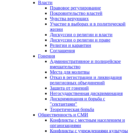
Власти
Правовое регулирование
Покровительство властей
Чувства верующих
Участие в выборах и в политической
жизни
Дискуссии о религии и власти
Дискуссии о религии и праве
Религии и карантин
Соглашения
Гонения
Административное и полицейское
вмешательство
Места для молитвы
Отказ в регистрации и ликвидация
религиозных объединений
Защита от гонений
Негосударственная дискриминация
Дискриминация и борьба с
"сектантами"
Теоретическая борьба
Общественность и СМИ
Конфликты с местным населением и
организациями
Конфликты с учреждениями культуры