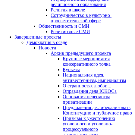
религиозного образования
Религия в школе
Сотрудничество в культурно-
просветительской сфере
Общественность и СМИ
Религиозные СМИ
Завершенные проекты
Демократия в осаде
Новости
Архив предыдущего проекта
Крупные мероприятия
консервативного толка
Курьезы
Национальная идея,
антивестернизм, империализм
О странностях любви...
Оправдания дела ЮКОСа
Основания пересмотра
приватизации
Предложения де-либерализовать
Конституцию и публичное право
Призывы к ужесточению
уголовного и уголовно-
процессуального
законодательства