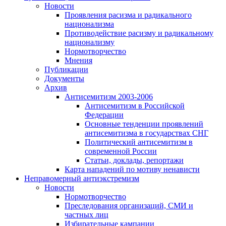
Новости
Проявления расизма и радикального
национализма
Противодействие расизму и радикальному
национализму
Нормотворчество
Мнения
Публикации
Документы
Архив
Антисемитизм 2003-2006
Антисемитизм в Российской
Федерации
Основные тенденции проявлений
антисемитизма в государствах СНГ
Политический антисемитизм в
современной России
Статьи, доклады, репортажи
Карта нападений по мотиву ненависти
Неправомерный антиэкстремизм
Новости
Нормотворчество
Преследования организаций, СМИ и
частных лиц
Избирательные кампании