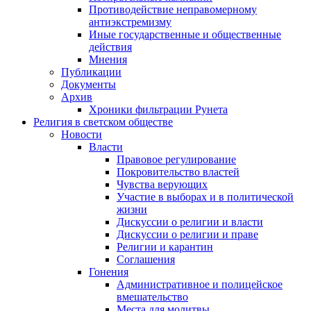
Противодействие неправомерному
антиэкстремизму
Иные государственные и общественные
действия
Мнения
Публикации
Документы
Архив
Хроники фильтрации Рунета
Религия в светском обществе
Новости
Власти
Правовое регулирование
Покровительство властей
Чувства верующих
Участие в выборах и в политической
жизни
Дискуссии о религии и власти
Дискуссии о религии и праве
Религии и карантин
Соглашения
Гонения
Административное и полицейское
вмешательство
Места для молитвы