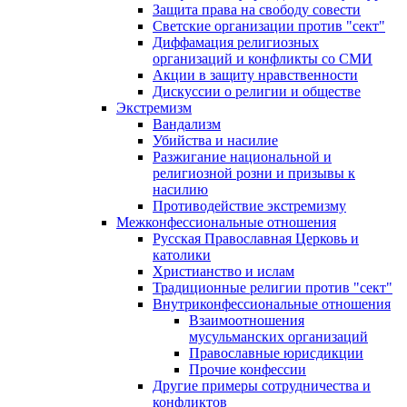
Защита права на свободу совести
Светские организации против "сект"
Диффамация религиозных
организаций и конфликты со СМИ
Акции в защиту нравственности
Дискуссии о религии и обществе
Экстремизм
Вандализм
Убийства и насилие
Разжигание национальной и
религиозной розни и призывы к
насилию
Противодействие экстремизму
Межконфессиональные отношения
Русская Православная Церковь и
католики
Христианство и ислам
Традиционные религии против "сект"
Внутриконфессиональные отношения
Взаимоотношения
мусульманских организаций
Православные юрисдикции
Прочие конфессии
Другие примеры сотрудничества и
конфликтов