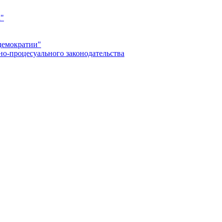
а"
демократии"
но-процесуального законодательства