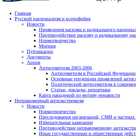
Главная
Русский национализм и ксенофобия
Новости
Проявления расизма и радикального национа
Противодействие расизму и радикальному на
Нормотворчество
Мнения
Публикации
Документы
Архив
Антисемитизм 2003-2006
Антисемитизм в Российской Федерации
Основные тенденции проявлений антис
Политический антисемитизм в совреме
Статьи, доклады, репортажи
Карта нападений по мотиву ненависти
Неправомерный антиэкстремизм
Новости
Нормотворчество
Преследования организаций, СМИ и частных
Избирательные кампании
Противодействие неправомерному антиэкстр
Иные государственные и общественные дейст