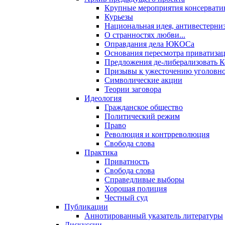
Крупные мероприятия консервати
Курьезы
Национальная идея, антивестерни
О странностях любви...
Оправдания дела ЮКОСа
Основания пересмотра приватиза
Предложения де-либерализовать 
Призывы к ужесточению уголовног
Символические акции
Теории заговора
Идеология
Гражданское общество
Политический режим
Право
Революция и контрреволюция
Свобода слова
Практика
Приватность
Свобода слова
Справедливые выборы
Хорошая полиция
Честный суд
Публикации
Аннотированный указатель литературы
Дискуссии