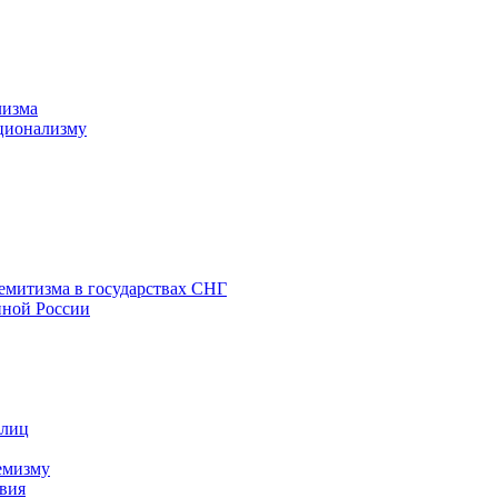
лизма
ционализму
емитизма в государствах СНГ
нной России
 лиц
емизму
вия