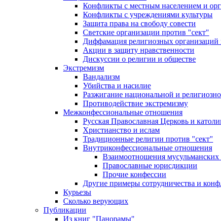
Конфликты с местным населением и ор
Конфликты с учреждениями культуры
Защита права на свободу совести
Светские организации против "сект"
Диффамация религиозных организаций
Акции в защиту нравственности
Дискуссии о религии и обществе
Экстремизм
Вандализм
Убийства и насилие
Разжигание национальной и религиозно
Противодействие экстремизму
Межконфессиональные отношения
Русская Православная Церковь и католи
Христианство и ислам
Традиционные религии против "сект"
Внутриконфессиональные отношения
Взаимоотношения мусульманских 
Православные юрисдикции
Прочие конфессии
Другие примеры сотрудничества и конф
Курьезы
Сколько верующих
Публикации
Из книг "Панорамы"