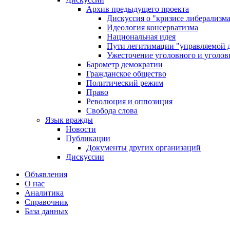
Архив предыдущего проекта
Дискуссия о "кризисе либерализм
Идеология консерватизма
Национальная идея
Пути легитимации "управляемой 
Ужесточение уголовного и уголов
Барометр демократии
Гражданское общество
Политический режим
Право
Революция и оппозиция
Свобода слова
Язык вражды
Новости
Публикации
Документы других организаций
Дискуссии
Объявления
О нас
Аналитика
Справочник
База данных