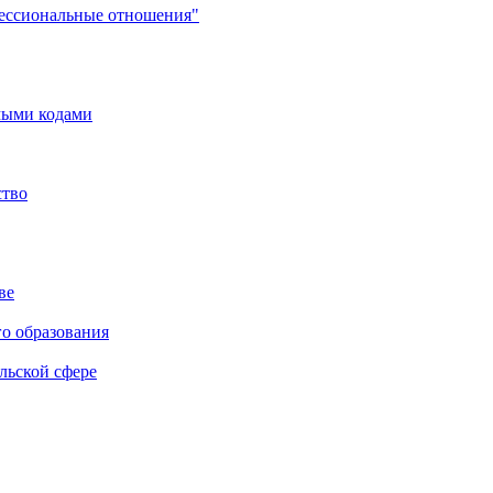
фессиональные отношения"
мыми кодами
ство
ве
го образования
льской сфере