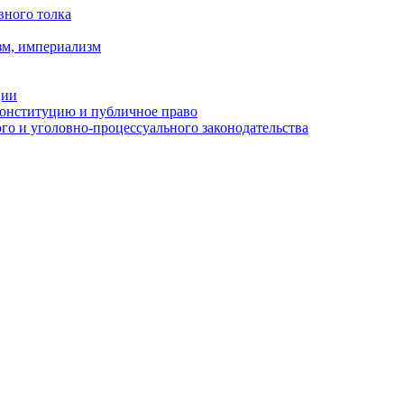
вного толка
зм, империализм
ции
Конституцию и публичное право
о и уголовно-процессуального законодательства