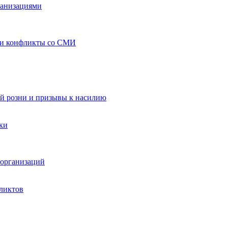
ганизациями
 и конфликты со СМИ
й розни и призывы к насилию
ки
организаций
ликтов