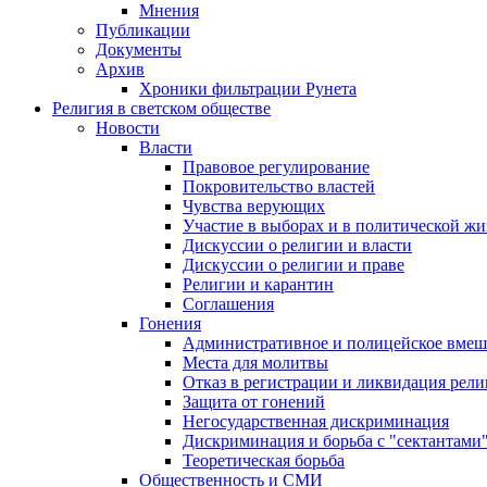
Мнения
Публикации
Документы
Архив
Хроники фильтрации Рунета
Религия в светском обществе
Новости
Власти
Правовое регулирование
Покровительство властей
Чувства верующих
Участие в выборах и в политической ж
Дискуссии о религии и власти
Дискуссии о религии и праве
Религии и карантин
Соглашения
Гонения
Административное и полицейское вмеш
Места для молитвы
Отказ в регистрации и ликвидация рел
Защита от гонений
Негосударственная дискриминация
Дискриминация и борьба с "сектантами
Теоретическая борьба
Общественность и СМИ