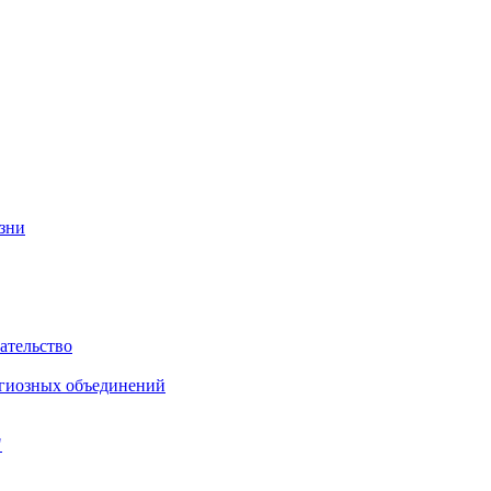
изни
ательство
игиозных объединений
"