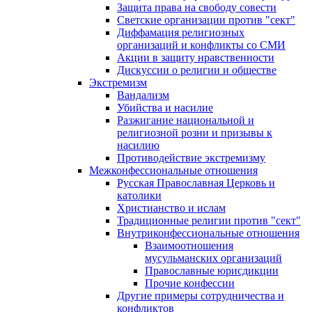
Защита права на свободу совести
Светские организации против "сект"
Диффамация религиозных
организаций и конфликты со СМИ
Акции в защиту нравственности
Дискуссии о религии и обществе
Экстремизм
Вандализм
Убийства и насилие
Разжигание национальной и
религиозной розни и призывы к
насилию
Противодействие экстремизму
Межконфессиональные отношения
Русская Православная Церковь и
католики
Христианство и ислам
Традиционные религии против "сект"
Внутриконфессиональные отношения
Взаимоотношения
мусульманских организаций
Православные юрисдикции
Прочие конфессии
Другие примеры сотрудничества и
конфликтов