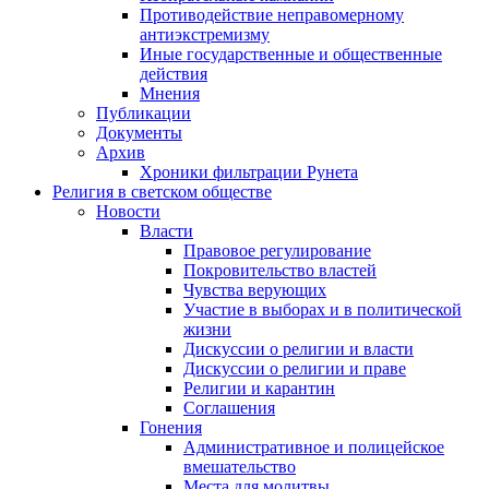
Противодействие неправомерному
антиэкстремизму
Иные государственные и общественные
действия
Мнения
Публикации
Документы
Архив
Хроники фильтрации Рунета
Религия в светском обществе
Новости
Власти
Правовое регулирование
Покровительство властей
Чувства верующих
Участие в выборах и в политической
жизни
Дискуссии о религии и власти
Дискуссии о религии и праве
Религии и карантин
Соглашения
Гонения
Административное и полицейское
вмешательство
Места для молитвы