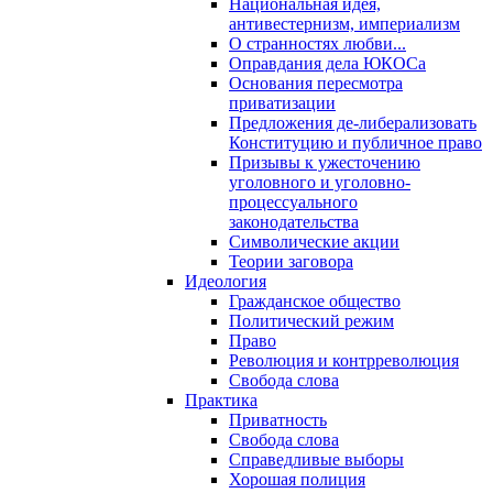
Национальная идея,
антивестернизм, империализм
О странностях любви...
Оправдания дела ЮКОСа
Основания пересмотра
приватизации
Предложения де-либерализовать
Конституцию и публичное право
Призывы к ужесточению
уголовного и уголовно-
процессуального
законодательства
Символические акции
Теории заговора
Идеология
Гражданское общество
Политический режим
Право
Революция и контрреволюция
Свобода слова
Практика
Приватность
Свобода слова
Справедливые выборы
Хорошая полиция