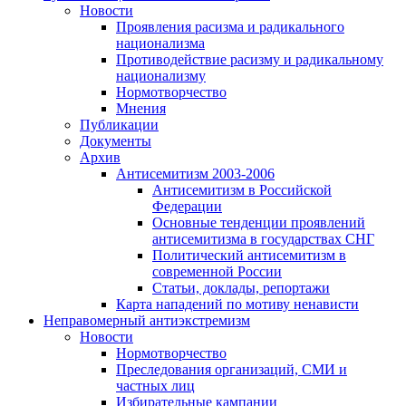
Новости
Проявления расизма и радикального
национализма
Противодействие расизму и радикальному
национализму
Нормотворчество
Мнения
Публикации
Документы
Архив
Антисемитизм 2003-2006
Антисемитизм в Российской
Федерации
Основные тенденции проявлений
антисемитизма в государствах СНГ
Политический антисемитизм в
современной России
Статьи, доклады, репортажи
Карта нападений по мотиву ненависти
Неправомерный антиэкстремизм
Новости
Нормотворчество
Преследования организаций, СМИ и
частных лиц
Избирательные кампании