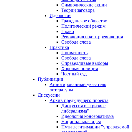
Символические акции
Теории заговора
Идеология
Гражданское общество
Политический режим
Право
Революция и контрреволюция
Свобода слова
Практика
Приватность
Свобода слова
Справедливые выборы
Хорошая полиция
Честный суд
Публикации
Аннотированный указатель
литературы
Дискуссии
Архив предыдущего проекта
Дискуссия о "кризисе
либерализма"
Идеология консерватизма
Национальная идея
Пути легитимации "управляемой