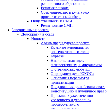
религиозного образования
Религия в школе
Сотрудничество в культурно-
просветительской сфере
Общественность и СМИ
Религиозные СМИ
Завершенные проекты
Демократия в осаде
Новости
Архив предыдущего проекта
Крупные мероприятия
консервативного толка
Курьезы
Национальная идея,
антивестернизм, империализм
О странностях любви...
Оправдания дела ЮКОСа
Основания пересмотра
приватизации
Предложения де-либерализовать
Конституцию и публичное право
Призывы к ужесточению
уголовного и уголовно-
процессуального
законодательства