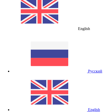
English
Русский
English