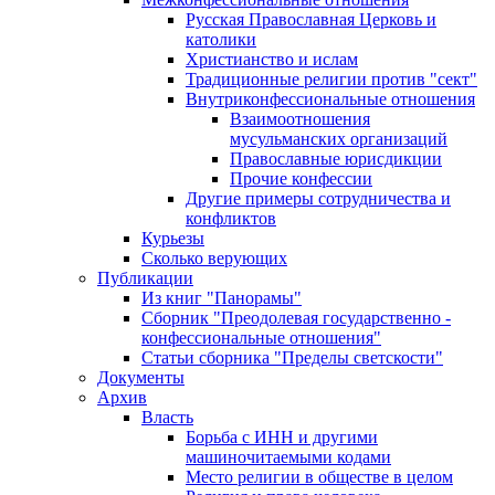
Русская Православная Церковь и
католики
Христианство и ислам
Традиционные религии против "сект"
Внутриконфессиональные отношения
Взаимоотношения
мусульманских организаций
Православные юрисдикции
Прочие конфессии
Другие примеры сотрудничества и
конфликтов
Курьезы
Сколько верующих
Публикации
Из книг "Панорамы"
Сборник "Преодолевая государственно -
конфессиональные отношения"
Статьи сборника "Пределы светскости"
Документы
Архив
Власть
Борьба с ИНН и другими
машиночитаемыми кодами
Место религии в обществе в целом