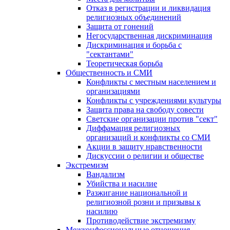
Отказ в регистрации и ликвидация
религиозных объединений
Защита от гонений
Негосударственная дискриминация
Дискриминация и борьба с
"сектантами"
Теоретическая борьба
Общественность и СМИ
Конфликты с местным населением и
организациями
Конфликты с учреждениями культуры
Защита права на свободу совести
Светские организации против "сект"
Диффамация религиозных
организаций и конфликты со СМИ
Акции в защиту нравственности
Дискуссии о религии и обществе
Экстремизм
Вандализм
Убийства и насилие
Разжигание национальной и
религиозной розни и призывы к
насилию
Противодействие экстремизму
Межконфессиональные отношения