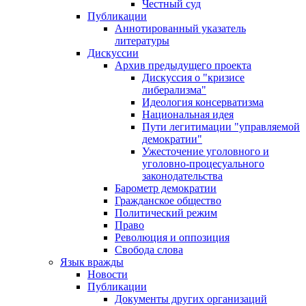
Честный суд
Публикации
Аннотированный указатель
литературы
Дискуссии
Архив предыдущего проекта
Дискуссия о "кризисе
либерализма"
Идеология консерватизма
Национальная идея
Пути легитимации "управляемой
демократии"
Ужесточение уголовного и
уголовно-процесуального
законодательства
Барометр демократии
Гражданское общество
Политический режим
Право
Революция и оппозиция
Свобода слова
Язык вражды
Новости
Публикации
Документы других организаций