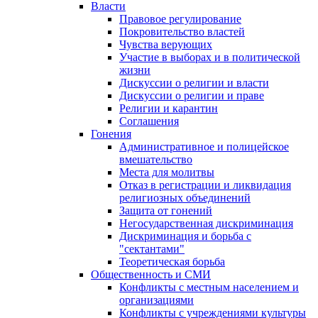
Власти
Правовое регулирование
Покровительство властей
Чувства верующих
Участие в выборах и в политической
жизни
Дискуссии о религии и власти
Дискуссии о религии и праве
Религии и карантин
Соглашения
Гонения
Административное и полицейское
вмешательство
Места для молитвы
Отказ в регистрации и ликвидация
религиозных объединений
Защита от гонений
Негосударственная дискриминация
Дискриминация и борьба с
"сектантами"
Теоретическая борьба
Общественность и СМИ
Конфликты с местным населением и
организациями
Конфликты с учреждениями культуры