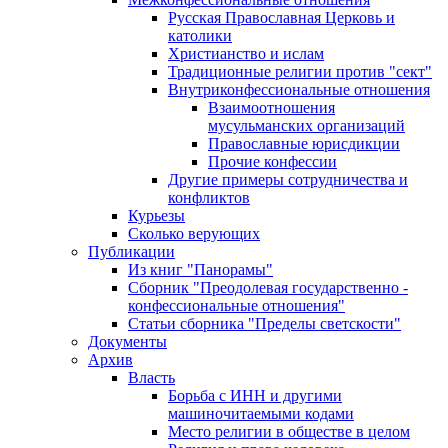
Русская Православная Церковь и
католики
Христианство и ислам
Традиционные религии против "сект"
Внутриконфессиональные отношения
Взаимоотношения
мусульманских организаций
Православные юрисдикции
Прочие конфессии
Другие примеры сотрудничества и
конфликтов
Курьезы
Сколько верующих
Публикации
Из книг "Панорамы"
Сборник "Преодолевая государственно -
конфессиональные отношения"
Статьи сборника "Пределы светскости"
Документы
Архив
Власть
Борьба с ИНН и другими
машиночитаемыми кодами
Место религии в обществе в целом