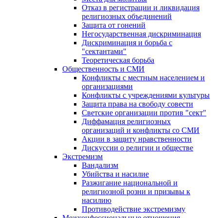
Отказ в регистрации и ликвидация
религиозных объединений
Защита от гонений
Негосударственная дискриминация
Дискриминация и борьба с
"сектантами"
Теоретическая борьба
Общественность и СМИ
Конфликты с местным населением и
организациями
Конфликты с учреждениями культуры
Защита права на свободу совести
Светские организации против "сект"
Диффамация религиозных
организаций и конфликты со СМИ
Акции в защиту нравственности
Дискуссии о религии и обществе
Экстремизм
Вандализм
Убийства и насилие
Разжигание национальной и
религиозной розни и призывы к
насилию
Противодействие экстремизму
Межконфессиональные отношения