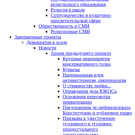
религиозного образования
Религия в школе
Сотрудничество в культурно-
просветительской сфере
Общественность и СМИ
Религиозные СМИ
Завершенные проекты
Демократия в осаде
Новости
Архив предыдущего проекта
Крупные мероприятия
консервативного толка
Курьезы
Национальная идея,
антивестернизм, империализм
О странностях любви...
Оправдания дела ЮКОСа
Основания пересмотра
приватизации
Предложения де-либерализовать
Конституцию и публичное право
Призывы к ужесточению
уголовного и уголовно-
процессуального
законодательства