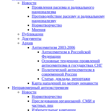
Новости
Проявления расизма и радикального
национализма
Противодействие расизму и радикальному
национализму
Нормотворчество
Мнения
Публикации
Документы
Архив
Антисемитизм 2003-2006
Антисемитизм в Российской
Федерации
Основные тенденции проявлений
антисемитизма в государствах СНГ
Политический антисемитизм в
современной России
Статьи, доклады, репортажи
Карта нападений по мотиву ненависти
Неправомерный антиэкстремизм
Новости
Нормотворчество
Преследования организаций, СМИ и
частных лиц
Избирательные кампании