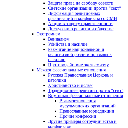
Защита права на свободу совести
Светские организации против "сект"
Диффамация религиозных
организаций и конфликты со СМИ
Акции в защиту нравственности
Дискуссии о религии и обществе
Экстремизм
Вандализм
Убийства и насилие
Разжигание национальной и
религиозной розни и призывы к
насилию
Противодействие экстремизму
Межконфессиональные отношения
Русская Православная Церковь и
католики
Христианство и ислам
Традиционные религии против "сект"
Внутриконфессиональные отношения
Взаимоотношения
мусульманских организаций
Православные юрисдикции
Прочие конфессии
Другие примеры сотрудничества и
конфликтов