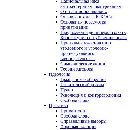
Национальная идея,
антивестернизм, империализм
О странностях любви...
Оправдания дела ЮКОСа
Основания пересмотра
приватизации
Предложения де-либерализовать
Конституцию и публичное право
Призывы к ужесточению
уголовного и уголовно-
процессуального
законодательства
Символические акции
Теории заговора
Идеология
Гражданское общество
Политический режим
Право
Революция и контрреволюция
Свобода слова
Практика
Приватность
Свобода слова
Справедливые выборы
Хорошая полиция