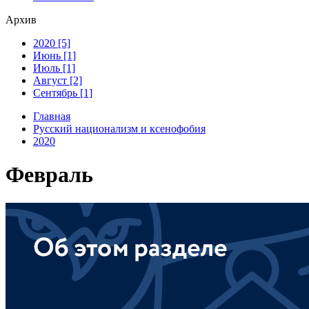
Архив
2020 [5]
Июнь [1]
Июль [1]
Август [2]
Сентябрь [1]
Главная
Русский национализм и ксенофобия
2020
Февраль