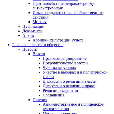
Противодействие неправомерному
антиэкстремизму
Иные государственные и общественные
действия
Мнения
Публикации
Документы
Архив
Хроники фильтрации Рунета
Религия в светском обществе
Новости
Власти
Правовое регулирование
Покровительство властей
Чувства верующих
Участие в выборах и в политической
жизни
Дискуссии о религии и власти
Дискуссии о религии и праве
Религии и карантин
Соглашения
Гонения
Административное и полицейское
вмешательство
Места для молитвы