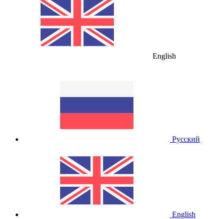
English
Русский
English