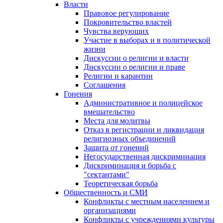
Власти
Правовое регулирование
Покровительство властей
Чувства верующих
Участие в выборах и в политической
жизни
Дискуссии о религии и власти
Дискуссии о религии и праве
Религии и карантин
Соглашения
Гонения
Административное и полицейское
вмешательство
Места для молитвы
Отказ в регистрации и ликвидация
религиозных объединений
Защита от гонений
Негосударственная дискриминация
Дискриминация и борьба с
"сектантами"
Теоретическая борьба
Общественность и СМИ
Конфликты с местным населением и
организациями
Конфликты с учреждениями культуры