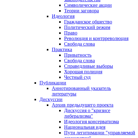
Символические акции
Теории заговора
Идеология
Гражданское общество
Политический режим
Право
Революция и контрреволюция
Свобода слова
Практика
Приватность
Свобода слова
Справедливые выборы
Хорошая полиция
Честный суд
Публикации
Аннотированный указатель
литературы
Дискуссии
Архив предыдущего проекта
Дискуссия о "кризисе
либерализма"
Идеология консерватизма
Национальная идея
Пути легитимации "управляемой