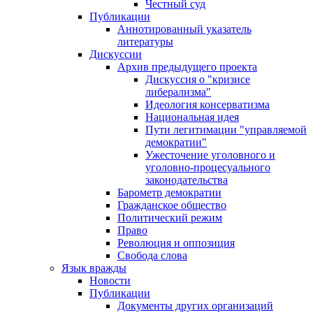
Честный суд
Публикации
Аннотированный указатель
литературы
Дискуссии
Архив предыдущего проекта
Дискуссия о "кризисе
либерализма"
Идеология консерватизма
Национальная идея
Пути легитимации "управляемой
демократии"
Ужесточение уголовного и
уголовно-процесуального
законодательства
Барометр демократии
Гражданское общество
Политический режим
Право
Революция и оппозиция
Свобода слова
Язык вражды
Новости
Публикации
Документы других организаций