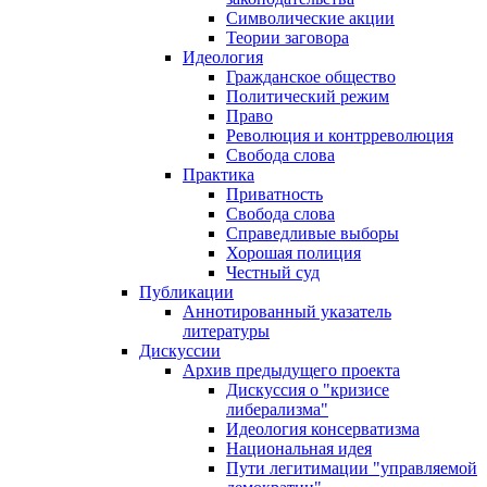
Символические акции
Теории заговора
Идеология
Гражданское общество
Политический режим
Право
Революция и контрреволюция
Свобода слова
Практика
Приватность
Свобода слова
Справедливые выборы
Хорошая полиция
Честный суд
Публикации
Аннотированный указатель
литературы
Дискуссии
Архив предыдущего проекта
Дискуссия о "кризисе
либерализма"
Идеология консерватизма
Национальная идея
Пути легитимации "управляемой