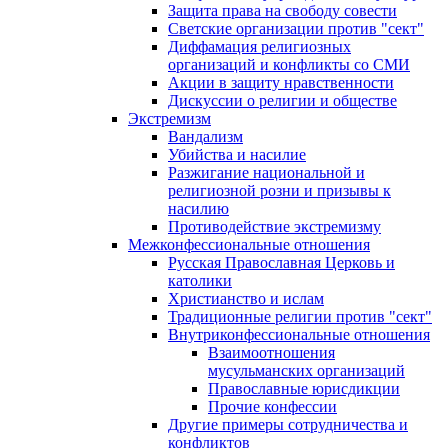
Защита права на свободу совести
Светские организации против "сект"
Диффамация религиозных
организаций и конфликты со СМИ
Акции в защиту нравственности
Дискуссии о религии и обществе
Экстремизм
Вандализм
Убийства и насилие
Разжигание национальной и
религиозной розни и призывы к
насилию
Противодействие экстремизму
Межконфессиональные отношения
Русская Православная Церковь и
католики
Христианство и ислам
Традиционные религии против "сект"
Внутриконфессиональные отношения
Взаимоотношения
мусульманских организаций
Православные юрисдикции
Прочие конфессии
Другие примеры сотрудничества и
конфликтов