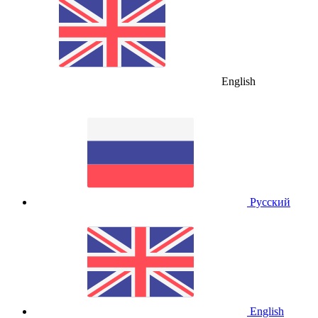
English
Русский
English