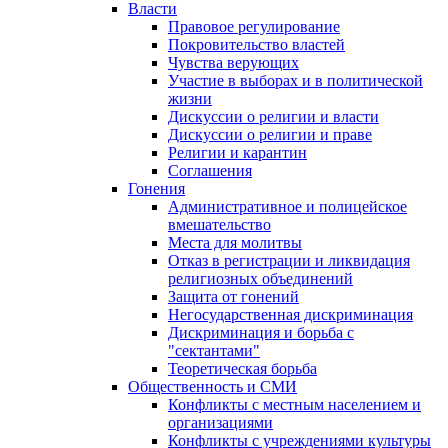
Власти
Правовое регулирование
Покровительство властей
Чувства верующих
Участие в выборах и в политической
жизни
Дискуссии о религии и власти
Дискуссии о религии и праве
Религии и карантин
Соглашения
Гонения
Административное и полицейское
вмешательство
Места для молитвы
Отказ в регистрации и ликвидация
религиозных объединений
Защита от гонений
Негосударственная дискриминация
Дискриминация и борьба с
"сектантами"
Теоретическая борьба
Общественность и СМИ
Конфликты с местным населением и
организациями
Конфликты с учреждениями культуры