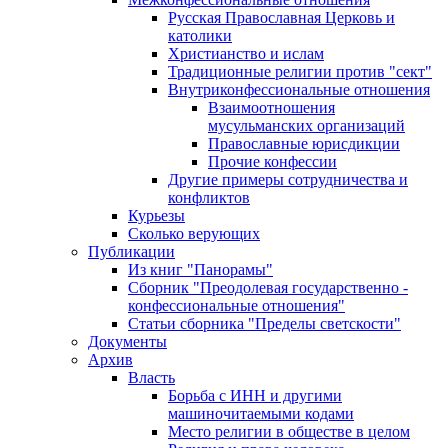
Русская Православная Церковь и
католики
Христианство и ислам
Традиционные религии против "сект"
Внутриконфессиональные отношения
Взаимоотношения
мусульманских организаций
Православные юрисдикции
Прочие конфессии
Другие примеры сотрудничества и
конфликтов
Курьезы
Сколько верующих
Публикации
Из книг "Панорамы"
Сборник "Преодолевая государственно -
конфессиональные отношения"
Статьи сборника "Пределы светскости"
Документы
Архив
Власть
Борьба с ИНН и другими
машиночитаемыми кодами
Место религии в обществе в целом