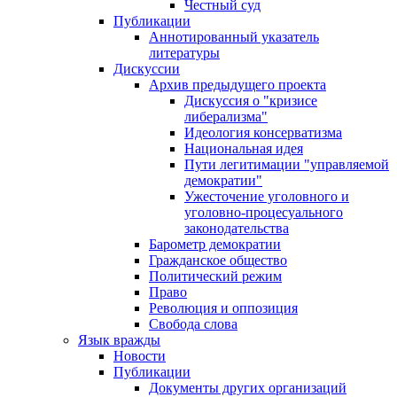
Честный суд
Публикации
Аннотированный указатель
литературы
Дискуссии
Архив предыдущего проекта
Дискуссия о "кризисе
либерализма"
Идеология консерватизма
Национальная идея
Пути легитимации "управляемой
демократии"
Ужесточение уголовного и
уголовно-процесуального
законодательства
Барометр демократии
Гражданское общество
Политический режим
Право
Революция и оппозиция
Свобода слова
Язык вражды
Новости
Публикации
Документы других организаций