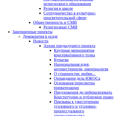
религиозного образования
Религия в школе
Сотрудничество в культурно-
просветительской сфере
Общественность и СМИ
Религиозные СМИ
Завершенные проекты
Демократия в осаде
Новости
Архив предыдущего проекта
Крупные мероприятия
консервативного толка
Курьезы
Национальная идея,
антивестернизм, империализм
О странностях любви...
Оправдания дела ЮКОСа
Основания пересмотра
приватизации
Предложения де-либерализовать
Конституцию и публичное право
Призывы к ужесточению
уголовного и уголовно-
процессуального
законодательства