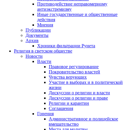
Противодействие неправомерному
антиэкстремизму
Иные государственные и общественные
действия
Мнения
Публикации
Документы
Архив
Хроники фильтрации Рунета
Религия в светском обществе
Новости
Власти
Правовое регулирование
Покровительство властей
Чувства верующих
Участие в выборах и в политической
жизни
Дискуссии о религии и власти
Дискуссии о религии и праве
Религии и карантин
Соглашения
Гонения
Административное и полицейское
вмешательство
Места для молитвы