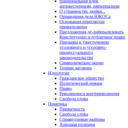
Национальная идея,
антивестернизм, империализм
О странностях любви...
Оправдания дела ЮКОСа
Основания пересмотра
приватизации
Предложения де-либерализовать
Конституцию и публичное право
Призывы к ужесточению
уголовного и уголовно-
процессуального
законодательства
Символические акции
Теории заговора
Идеология
Гражданское общество
Политический режим
Право
Революция и контрреволюция
Свобода слова
Практика
Приватность
Свобода слова
Справедливые выборы
Хорошая полиция