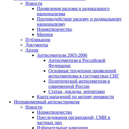
Новости
Проявления расизма и радикального
национализма
Противодействие расизму и радикальному
национализму
Нормотворчество
Мнения
Публикации
Документы
Архив
Антисемитизм 2003-2006
Антисемитизм в Российской
Федерации
Основные тенденции проявлений
антисемитизма в государствах СНГ
Политический антисемитизм в
современной России
Статьи, доклады, репортажи
Карта нападений по мотиву ненависти
Неправомерный антиэкстремизм
Новости
Нормотворчество
Преследования организаций, СМИ и
частных лиц
Избирательные кампании