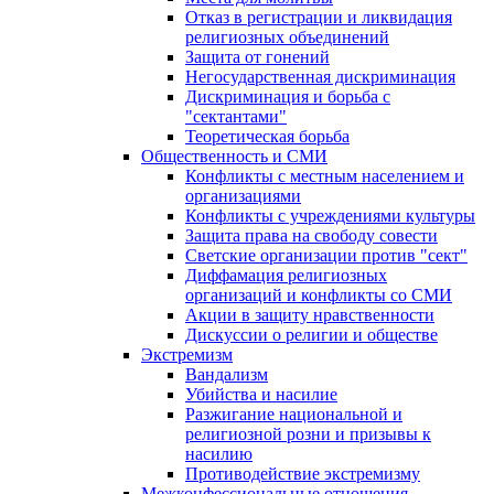
Отказ в регистрации и ликвидация
религиозных объединений
Защита от гонений
Негосударственная дискриминация
Дискриминация и борьба с
"сектантами"
Теоретическая борьба
Общественность и СМИ
Конфликты с местным населением и
организациями
Конфликты с учреждениями культуры
Защита права на свободу совести
Светские организации против "сект"
Диффамация религиозных
организаций и конфликты со СМИ
Акции в защиту нравственности
Дискуссии о религии и обществе
Экстремизм
Вандализм
Убийства и насилие
Разжигание национальной и
религиозной розни и призывы к
насилию
Противодействие экстремизму
Межконфессиональные отношения