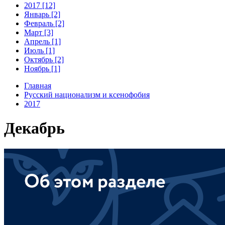
2017 [12]
Январь [2]
Февраль [2]
Март [3]
Апрель [1]
Июль [1]
Октябрь [2]
Ноябрь [1]
Главная
Русский национализм и ксенофобия
2017
Декабрь