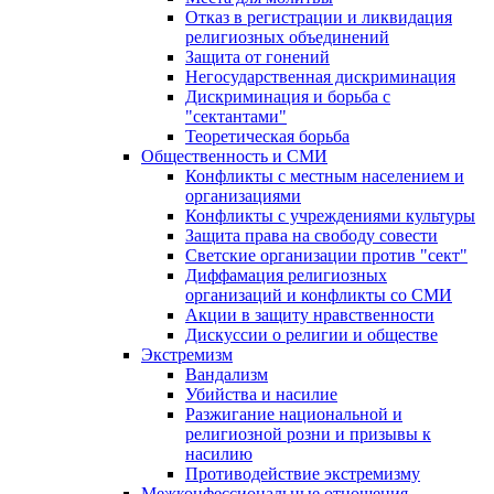
Отказ в регистрации и ликвидация
религиозных объединений
Защита от гонений
Негосударственная дискриминация
Дискриминация и борьба с
"сектантами"
Теоретическая борьба
Общественность и СМИ
Конфликты с местным населением и
организациями
Конфликты с учреждениями культуры
Защита права на свободу совести
Светские организации против "сект"
Диффамация религиозных
организаций и конфликты со СМИ
Акции в защиту нравственности
Дискуссии о религии и обществе
Экстремизм
Вандализм
Убийства и насилие
Разжигание национальной и
религиозной розни и призывы к
насилию
Противодействие экстремизму
Межконфессиональные отношения