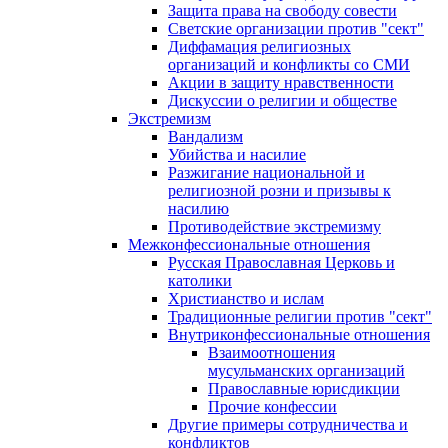
Защита права на свободу совести
Светские организации против "сект"
Диффамация религиозных
организаций и конфликты со СМИ
Акции в защиту нравственности
Дискуссии о религии и обществе
Экстремизм
Вандализм
Убийства и насилие
Разжигание национальной и
религиозной розни и призывы к
насилию
Противодействие экстремизму
Межконфессиональные отношения
Русская Православная Церковь и
католики
Христианство и ислам
Традиционные религии против "сект"
Внутриконфессиональные отношения
Взаимоотношения
мусульманских организаций
Православные юрисдикции
Прочие конфессии
Другие примеры сотрудничества и
конфликтов