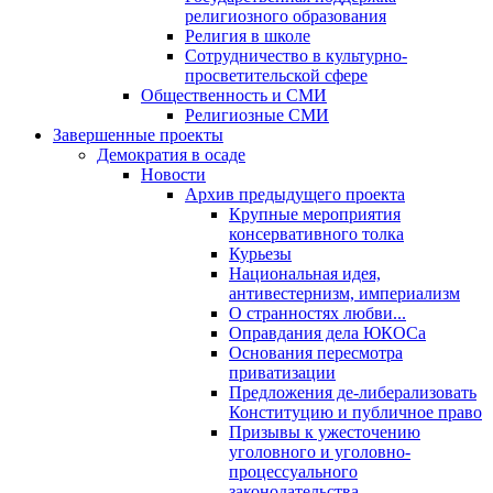
религиозного образования
Религия в школе
Сотрудничество в культурно-
просветительской сфере
Общественность и СМИ
Религиозные СМИ
Завершенные проекты
Демократия в осаде
Новости
Архив предыдущего проекта
Крупные мероприятия
консервативного толка
Курьезы
Национальная идея,
антивестернизм, империализм
О странностях любви...
Оправдания дела ЮКОСа
Основания пересмотра
приватизации
Предложения де-либерализовать
Конституцию и публичное право
Призывы к ужесточению
уголовного и уголовно-
процессуального
законодательства