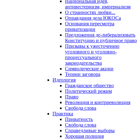
Национальная идея,
антивестернизм, империализм
О странностях любви...
Оправдания дела ЮКОСа
Основания пересмотра
приватизации
Предложения де-либерализовать
Конституцию и публичное право
Призывы к ужесточению
уголовного и уголовно-
процессуального
законодательства
Символические акции
Теории заговора
Идеология
Гражданское общество
Политический режим
Право
Революция и контрреволюция
Свобода слова
Практика
Приватность
Свобода слова
Справедливые выборы
Хорошая полиция