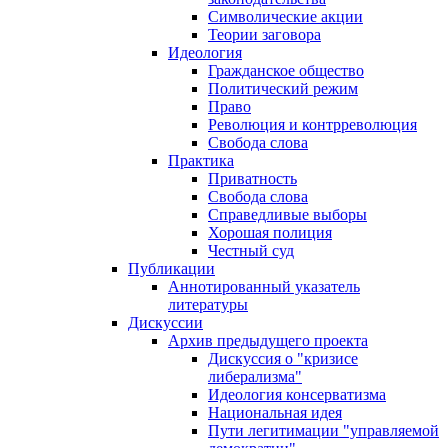
Символические акции
Теории заговора
Идеология
Гражданское общество
Политический режим
Право
Революция и контрреволюция
Свобода слова
Практика
Приватность
Свобода слова
Справедливые выборы
Хорошая полиция
Честный суд
Публикации
Аннотированный указатель
литературы
Дискуссии
Архив предыдущего проекта
Дискуссия о "кризисе
либерализма"
Идеология консерватизма
Национальная идея
Пути легитимации "управляемой