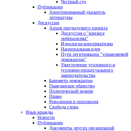
Честный суд
Публикации
Аннотированный указатель
литературы
Дискуссии
Архив предыдущего проекта
Дискуссия о "кризисе
либерализма"
Идеология консерватизма
Национальная идея
Пути легитимации "управляемой
демократии"
Ужесточение уголовного и
уголовно-процесуального
законодательства
Барометр демократии
Гражданское общество
Политический режим
Право
Революция и оппозиция
Свобода слова
Язык вражды
Новости
Публикации
Документы других организаций