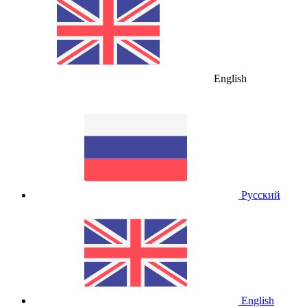
English
Русский
English