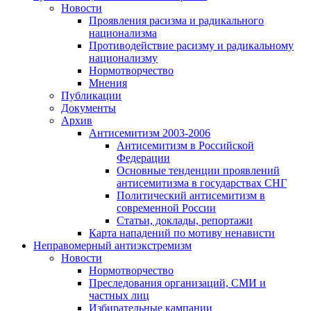
Новости
Проявления расизма и радикального
национализма
Противодействие расизму и радикальному
национализму
Нормотворчество
Мнения
Публикации
Документы
Архив
Антисемитизм 2003-2006
Антисемитизм в Российской
Федерации
Основные тенденции проявлений
антисемитизма в государствах СНГ
Политический антисемитизм в
современной России
Статьи, доклады, репортажи
Карта нападений по мотиву ненависти
Неправомерный антиэкстремизм
Новости
Нормотворчество
Преследования организаций, СМИ и
частных лиц
Избирательные кампании