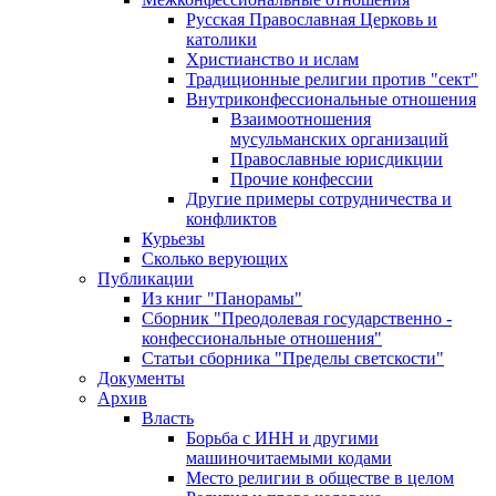
Русская Православная Церковь и
католики
Христианство и ислам
Традиционные религии против "сект"
Внутриконфессиональные отношения
Взаимоотношения
мусульманских организаций
Православные юрисдикции
Прочие конфессии
Другие примеры сотрудничества и
конфликтов
Курьезы
Сколько верующих
Публикации
Из книг "Панорамы"
Сборник "Преодолевая государственно -
конфессиональные отношения"
Статьи сборника "Пределы светскости"
Документы
Архив
Власть
Борьба с ИНН и другими
машиночитаемыми кодами
Место религии в обществе в целом