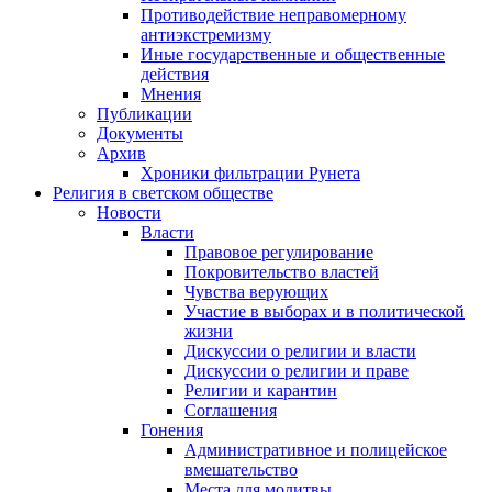
Противодействие неправомерному
антиэкстремизму
Иные государственные и общественные
действия
Мнения
Публикации
Документы
Архив
Хроники фильтрации Рунета
Религия в светском обществе
Новости
Власти
Правовое регулирование
Покровительство властей
Чувства верующих
Участие в выборах и в политической
жизни
Дискуссии о религии и власти
Дискуссии о религии и праве
Религии и карантин
Соглашения
Гонения
Административное и полицейское
вмешательство
Места для молитвы