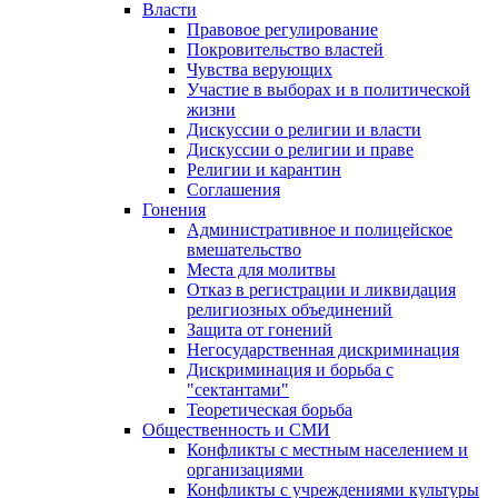
Власти
Правовое регулирование
Покровительство властей
Чувства верующих
Участие в выборах и в политической
жизни
Дискуссии о религии и власти
Дискуссии о религии и праве
Религии и карантин
Соглашения
Гонения
Административное и полицейское
вмешательство
Места для молитвы
Отказ в регистрации и ликвидация
религиозных объединений
Защита от гонений
Негосударственная дискриминация
Дискриминация и борьба с
"сектантами"
Теоретическая борьба
Общественность и СМИ
Конфликты с местным населением и
организациями
Конфликты с учреждениями культуры