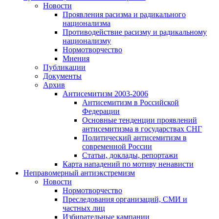
Новости
Проявления расизма и радикального
национализма
Противодействие расизму и радикальному
национализму
Нормотворчество
Мнения
Публикации
Документы
Архив
Антисемитизм 2003-2006
Антисемитизм в Российской
Федерации
Основные тенденции проявлений
антисемитизма в государствах СНГ
Политический антисемитизм в
современной России
Статьи, доклады, репортажи
Карта нападений по мотиву ненависти
Неправомерный антиэкстремизм
Новости
Нормотворчество
Преследования организаций, СМИ и
частных лиц
Избирательные кампании