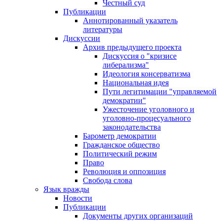
Честный суд
Публикации
Аннотированный указатель
литературы
Дискуссии
Архив предыдущего проекта
Дискуссия о "кризисе
либерализма"
Идеология консерватизма
Национальная идея
Пути легитимации "управляемой
демократии"
Ужесточение уголовного и
уголовно-процесуального
законодательства
Барометр демократии
Гражданское общество
Политический режим
Право
Революция и оппозиция
Свобода слова
Язык вражды
Новости
Публикации
Документы других организаций