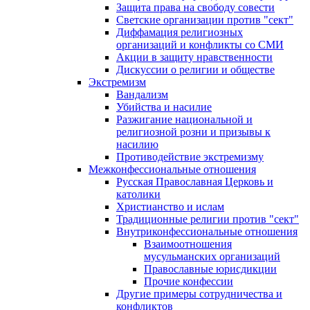
Защита права на свободу совести
Светские организации против "сект"
Диффамация религиозных
организаций и конфликты со СМИ
Акции в защиту нравственности
Дискуссии о религии и обществе
Экстремизм
Вандализм
Убийства и насилие
Разжигание национальной и
религиозной розни и призывы к
насилию
Противодействие экстремизму
Межконфессиональные отношения
Русская Православная Церковь и
католики
Христианство и ислам
Традиционные религии против "сект"
Внутриконфессиональные отношения
Взаимоотношения
мусульманских организаций
Православные юрисдикции
Прочие конфессии
Другие примеры сотрудничества и
конфликтов