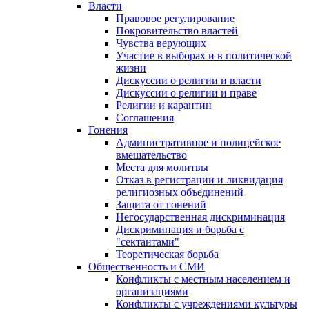
Власти
Правовое регулирование
Покровительство властей
Чувства верующих
Участие в выборах и в политической
жизни
Дискуссии о религии и власти
Дискуссии о религии и праве
Религии и карантин
Соглашения
Гонения
Административное и полицейское
вмешательство
Места для молитвы
Отказ в регистрации и ликвидация
религиозных объединений
Защита от гонений
Негосударственная дискриминация
Дискриминация и борьба с
"сектантами"
Теоретическая борьба
Общественность и СМИ
Конфликты с местным населением и
организациями
Конфликты с учреждениями культуры