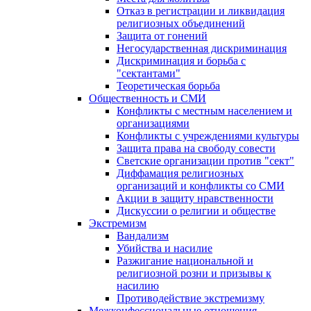
Отказ в регистрации и ликвидация
религиозных объединений
Защита от гонений
Негосударственная дискриминация
Дискриминация и борьба с
"сектантами"
Теоретическая борьба
Общественность и СМИ
Конфликты с местным населением и
организациями
Конфликты с учреждениями культуры
Защита права на свободу совести
Светские организации против "сект"
Диффамация религиозных
организаций и конфликты со СМИ
Акции в защиту нравственности
Дискуссии о религии и обществе
Экстремизм
Вандализм
Убийства и насилие
Разжигание национальной и
религиозной розни и призывы к
насилию
Противодействие экстремизму
Межконфессиональные отношения