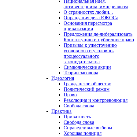
Национальная идея,
антивестернизм, империализм
О странностях любви...
Оправдания дела ЮКОСа
Основания пересмотра
приватизации
Предложения де-либерализовать
Конституцию и публичное право
Призывы к ужесточению
уголовного и уголовно-
процессуального
законодательства
Символические акции
Теории заговора
Идеология
Гражданское общество
Политический режим
Право
Революция и контрреволюция
Свобода слова
Практика
Приватность
Свобода слова
Справедливые выборы
Хорошая полиция