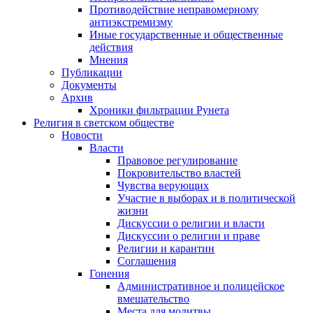
Противодействие неправомерному
антиэкстремизму
Иные государственные и общественные
действия
Мнения
Публикации
Документы
Архив
Хроники фильтрации Рунета
Религия в светском обществе
Новости
Власти
Правовое регулирование
Покровительство властей
Чувства верующих
Участие в выборах и в политической
жизни
Дискуссии о религии и власти
Дискуссии о религии и праве
Религии и карантин
Соглашения
Гонения
Административное и полицейское
вмешательство
Места для молитвы