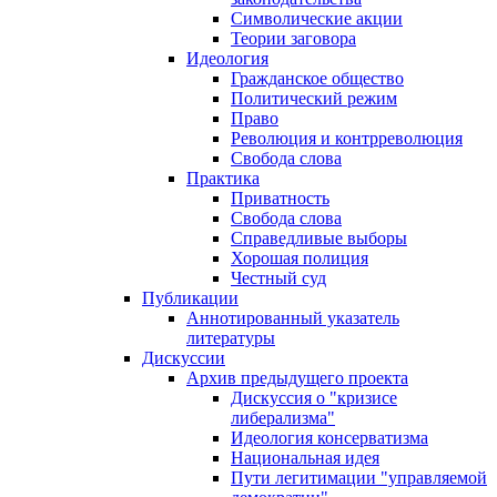
Символические акции
Теории заговора
Идеология
Гражданское общество
Политический режим
Право
Революция и контрреволюция
Свобода слова
Практика
Приватность
Свобода слова
Справедливые выборы
Хорошая полиция
Честный суд
Публикации
Аннотированный указатель
литературы
Дискуссии
Архив предыдущего проекта
Дискуссия о "кризисе
либерализма"
Идеология консерватизма
Национальная идея
Пути легитимации "управляемой