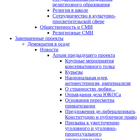
религиозного образования
Религия в школе
Сотрудничество в культурно-
просветительской сфере
Общественность и СМИ
Религиозные СМИ
Завершенные проекты
Демократия в осаде
Новости
Архив предыдущего проекта
Крупные мероприятия
консервативного толка
Курьезы
Национальная идея,
антивестернизм, империализм
О странностях любви...
Оправдания дела ЮКОСа
Основания пересмотра
приватизации
Предложения де-либерализовать
Конституцию и публичное право
Призывы к ужесточению
уголовного и уголовно-
процессуального
законодательства