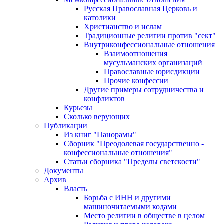
Русская Православная Церковь и
католики
Христианство и ислам
Традиционные религии против "сект"
Внутриконфессиональные отношения
Взаимоотношения
мусульманских организаций
Православные юрисдикции
Прочие конфессии
Другие примеры сотрудничества и
конфликтов
Курьезы
Сколько верующих
Публикации
Из книг "Панорамы"
Сборник "Преодолевая государственно -
конфессиональные отношения"
Статьи сборника "Пределы светскости"
Документы
Архив
Власть
Борьба с ИНН и другими
машиночитаемыми кодами
Место религии в обществе в целом