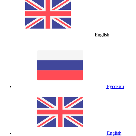
English
Русский
English