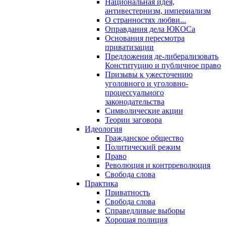
Национальная идея,
антивестернизм, империализм
О странностях любви...
Оправдания дела ЮКОСа
Основания пересмотра
приватизации
Предложения де-либерализовать
Конституцию и публичное право
Призывы к ужесточению
уголовного и уголовно-
процессуального
законодательства
Символические акции
Теории заговора
Идеология
Гражданское общество
Политический режим
Право
Революция и контрреволюция
Свобода слова
Практика
Приватность
Свобода слова
Справедливые выборы
Хорошая полиция