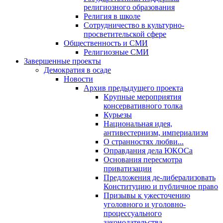
религиозного образования
Религия в школе
Сотрудничество в культурно-
просветительской сфере
Общественность и СМИ
Религиозные СМИ
Завершенные проекты
Демократия в осаде
Новости
Архив предыдущего проекта
Крупные мероприятия
консервативного толка
Курьезы
Национальная идея,
антивестернизм, империализм
О странностях любви...
Оправдания дела ЮКОСа
Основания пересмотра
приватизации
Предложения де-либерализовать
Конституцию и публичное право
Призывы к ужесточению
уголовного и уголовно-
процессуального
законодательства