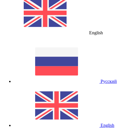
English
Русский
English