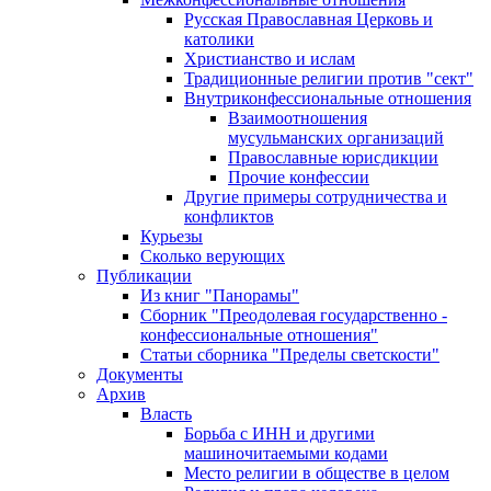
Русская Православная Церковь и
католики
Христианство и ислам
Традиционные религии против "сект"
Внутриконфессиональные отношения
Взаимоотношения
мусульманских организаций
Православные юрисдикции
Прочие конфессии
Другие примеры сотрудничества и
конфликтов
Курьезы
Сколько верующих
Публикации
Из книг "Панорамы"
Сборник "Преодолевая государственно -
конфессиональные отношения"
Статьи сборника "Пределы светскости"
Документы
Архив
Власть
Борьба с ИНН и другими
машиночитаемыми кодами
Место религии в обществе в целом