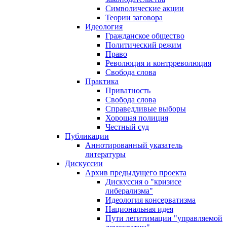
Символические акции
Теории заговора
Идеология
Гражданское общество
Политический режим
Право
Революция и контрреволюция
Свобода слова
Практика
Приватность
Свобода слова
Справедливые выборы
Хорошая полиция
Честный суд
Публикации
Аннотированный указатель
литературы
Дискуссии
Архив предыдущего проекта
Дискуссия о "кризисе
либерализма"
Идеология консерватизма
Национальная идея
Пути легитимации "управляемой