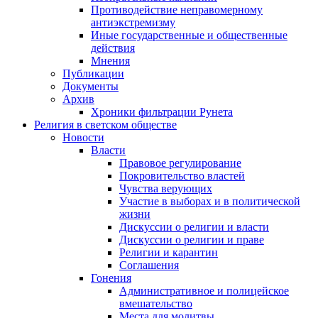
Противодействие неправомерному
антиэкстремизму
Иные государственные и общественные
действия
Мнения
Публикации
Документы
Архив
Хроники фильтрации Рунета
Религия в светском обществе
Новости
Власти
Правовое регулирование
Покровительство властей
Чувства верующих
Участие в выборах и в политической
жизни
Дискуссии о религии и власти
Дискуссии о религии и праве
Религии и карантин
Соглашения
Гонения
Административное и полицейское
вмешательство
Места для молитвы