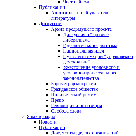
Честный суд
Публикации
Аннотированный указатель
литературы
Дискуссии
Архив предыдущего проекта
Дискуссия о "кризисе
либерализма"
Идеология консерватизма
Национальная идея
Пути легитимации "управляемой
демократии"
Ужесточение уголовного и
уголовно-процесуального
законодательства
Барометр демократии
Гражданское общество
Политический режим
Право
Революция и оппозиция
Свобода слова
Язык вражды
Новости
Публикации
Документы других организаций