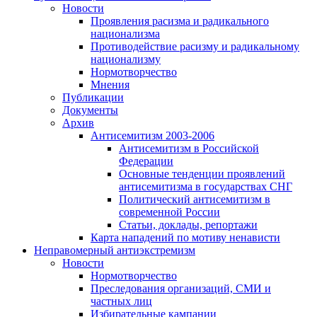
Новости
Проявления расизма и радикального
национализма
Противодействие расизму и радикальному
национализму
Нормотворчество
Мнения
Публикации
Документы
Архив
Антисемитизм 2003-2006
Антисемитизм в Российской
Федерации
Основные тенденции проявлений
антисемитизма в государствах СНГ
Политический антисемитизм в
современной России
Статьи, доклады, репортажи
Карта нападений по мотиву ненависти
Неправомерный антиэкстремизм
Новости
Нормотворчество
Преследования организаций, СМИ и
частных лиц
Избирательные кампании