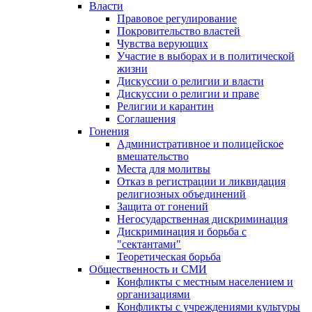
Власти
Правовое регулирование
Покровительство властей
Чувства верующих
Участие в выборах и в политической
жизни
Дискуссии о религии и власти
Дискуссии о религии и праве
Религии и карантин
Соглашения
Гонения
Административное и полицейское
вмешательство
Места для молитвы
Отказ в регистрации и ликвидация
религиозных объединений
Защита от гонений
Негосударственная дискриминация
Дискриминация и борьба с
"сектантами"
Теоретическая борьба
Общественность и СМИ
Конфликты с местным населением и
организациями
Конфликты с учреждениями культуры