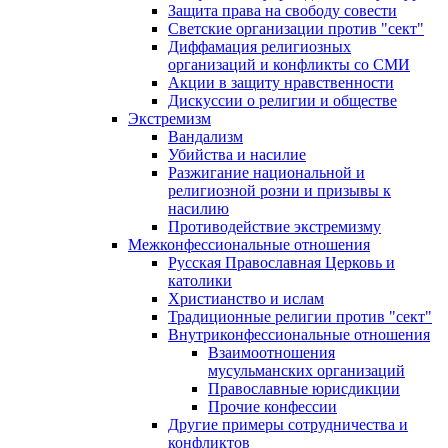
Защита права на свободу совести
Светские организации против "сект"
Диффамация религиозных
организаций и конфликты со СМИ
Акции в защиту нравственности
Дискуссии о религии и обществе
Экстремизм
Вандализм
Убийства и насилие
Разжигание национальной и
религиозной розни и призывы к
насилию
Противодействие экстремизму
Межконфессиональные отношения
Русская Православная Церковь и
католики
Христианство и ислам
Традиционные религии против "сект"
Внутриконфессиональные отношения
Взаимоотношения
мусульманских организаций
Православные юрисдикции
Прочие конфессии
Другие примеры сотрудничества и
конфликтов