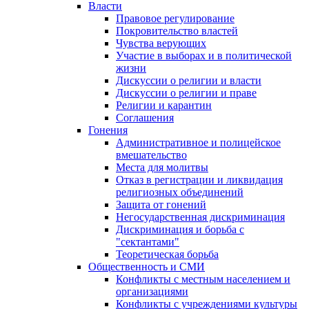
Власти
Правовое регулирование
Покровительство властей
Чувства верующих
Участие в выборах и в политической
жизни
Дискуссии о религии и власти
Дискуссии о религии и праве
Религии и карантин
Соглашения
Гонения
Административное и полицейское
вмешательство
Места для молитвы
Отказ в регистрации и ликвидация
религиозных объединений
Защита от гонений
Негосударственная дискриминация
Дискриминация и борьба с
"сектантами"
Теоретическая борьба
Общественность и СМИ
Конфликты с местным населением и
организациями
Конфликты с учреждениями культуры