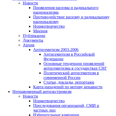
Новости
Проявления расизма и радикального
национализма
Противодействие расизму и радикальному
национализму
Нормотворчество
Мнения
Публикации
Документы
Архив
Антисемитизм 2003-2006
Антисемитизм в Российской
Федерации
Основные тенденции проявлений
антисемитизма в государствах СНГ
Политический антисемитизм в
современной России
Статьи, доклады, репортажи
Карта нападений по мотиву ненависти
Неправомерный антиэкстремизм
Новости
Нормотворчество
Преследования организаций, СМИ и
частных лиц
Избирательные кампании