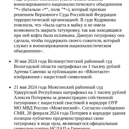
военизированного националистического объединения
”*» (батальон «*“, полк ”*»), который признан
решением Верховного Суда Российской Федерации
террористической организацией. В суде Кудряшова
пояснила, что «была одета в майку и не имела
возможность закрыть татуировку, так как находящаяся
при ней кофта была испачкана. Данную татуировку она
сделала, чтобы поддержать своего сожителя, который
служит в военизированном националистическом
объединении».
30 мая 2024 года Великоустюгский районный суд
Вологодской области оштрафовал на 1 тысячу рублей
Артема Савенко за публикацию во «ВКонтакте»
изображения с нацистской символикой.
21 мая 2024 года Можгинский районный суд
Удмуртской Республики оштрафовал на 1 тысячу рублей
Алексея Потеряева за демонстрацию собственной
татуировки с нацистской свастикой в коридоре ОУР
МО МВД России «Можгинский». Согласно сообщению
СМИ, 28 февраля 2024 года Потеряев в коридоре здания
полиции публично продемонстрировал свою
татуировку в виде орла, являющегося официальным
символом партии НСДАП в Германии.