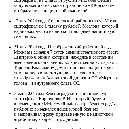
оштрафовал на 2 тысячи рублей Михаила Седова
за публикацию на своей странице во «ВКонтакте»
изображения с нацистской свастикой.
13 мая 2024 года Солнцевский районный суд Москвы
оштрафовал на 1 тысячу рублей Р. Маслова, который
нарисовал мелом на детской площадке нацистскую
символику.
21 мая 2024 года Преображенский районный суд
Москвы назначил 7 суток административного ареста
Дмитрию Фокину, который, находясь в состоянии
алкогольного опьянения, во время матча «Спартак-2 —
Торпедо-Владимир» демонстрировал нацистскую
символику в виде татуировок на своем теле
с изображением 3-й танковой дивизии СС «Мертвая
голова» и внутреннего флага СС.
7 мая 2024 года Зеленоградский районный суд
оштрафовал Коршунова В.И, который, будучи
в помещении «Мой семейный центр “Зеленоград”»,
публично выражался нецензурной бранью
и выкрикивал фразу, приравненную к нацистской
атрибутике, в адрес сотрудников.