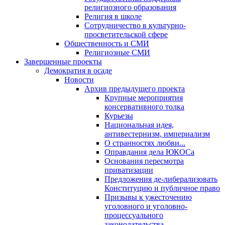
религиозного образования
Религия в школе
Сотрудничество в культурно-
просветительской сфере
Общественность и СМИ
Религиозные СМИ
Завершенные проекты
Демократия в осаде
Новости
Архив предыдущего проекта
Крупные мероприятия
консервативного толка
Курьезы
Национальная идея,
антивестернизм, империализм
О странностях любви...
Оправдания дела ЮКОСа
Основания пересмотра
приватизации
Предложения де-либерализовать
Конституцию и публичное право
Призывы к ужесточению
уголовного и уголовно-
процессуального
законодательства