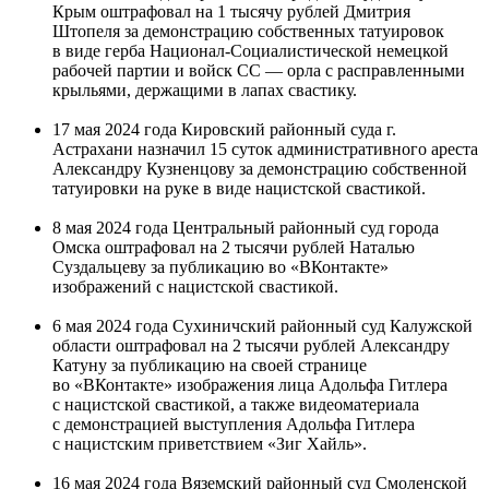
Крым оштрафовал на 1 тысячу рублей Дмитрия
Штопеля за демонстрацию собственных татуировок
в виде герба Национал-Социалистической немецкой
рабочей партии и войск СС — орла с расправленными
крыльями, держащими в лапах свастику.
17 мая 2024 года Кировский районный суда г.
Астрахани назначил 15 суток административного ареста
Александру Кузненцову за демонстрацию собственной
татуировки на руке в виде нацистской свастикой.
8 мая 2024 года Центральный районный суд города
Омска оштрафовал на 2 тысячи рублей Наталью
Суздальцеву за публикацию во «ВКонтакте»
изображений с нацистской свастикой.
6 мая 2024 года Сухиничский районный суд Калужской
области оштрафовал на 2 тысячи рублей Александру
Катуну за публикацию на своей странице
во «ВКонтакте» изображения лица Адольфа Гитлера
с нацистской свастикой, а также видеоматериала
с демонстрацией выступления Адольфа Гитлера
с нацистским приветствием «Зиг Хайль».
16 мая 2024 года Вяземский районный суд Смоленской