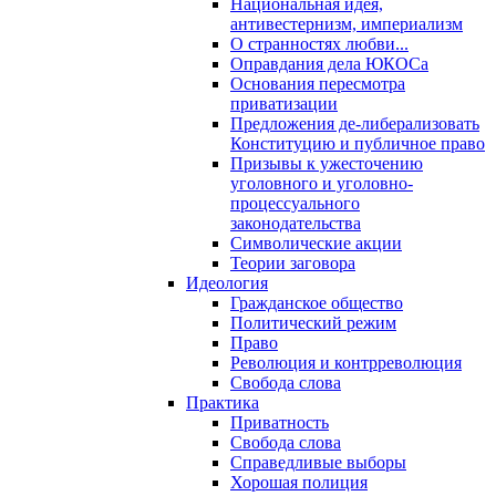
Национальная идея,
антивестернизм, империализм
О странностях любви...
Оправдания дела ЮКОСа
Основания пересмотра
приватизации
Предложения де-либерализовать
Конституцию и публичное право
Призывы к ужесточению
уголовного и уголовно-
процессуального
законодательства
Символические акции
Теории заговора
Идеология
Гражданское общество
Политический режим
Право
Революция и контрреволюция
Свобода слова
Практика
Приватность
Свобода слова
Справедливые выборы
Хорошая полиция