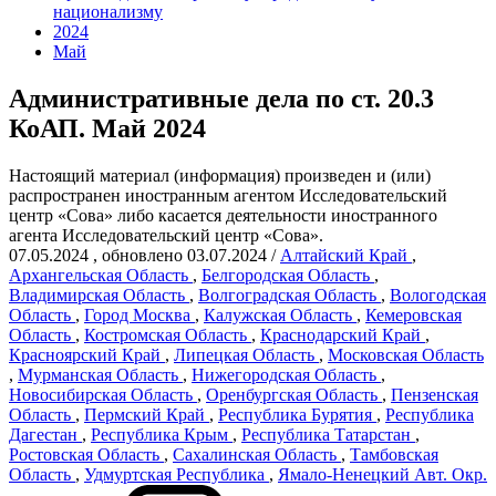
национализму
2024
Май
Административные дела по ст. 20.3
КоАП. Май 2024
Настоящий материал (информация) произведен и (или)
распространен иностранным агентом Исследовательский
центр «Сова» либо касается деятельности иностранного
агента Исследовательский центр «Сова».
07.05.2024
, обновлено 03.07.2024
/
Алтайский Край
,
Архангельская Область
,
Белгородская Область
,
Владимирская Область
,
Волгоградская Область
,
Вологодская
Область
,
Город Москва
,
Калужская Область
,
Кемеровская
Область
,
Костромская Область
,
Краснодарский Край
,
Красноярский Край
,
Липецкая Область
,
Московская Область
,
Мурманская Область
,
Нижегородская Область
,
Новосибирская Область
,
Оренбургская Область
,
Пензенская
Область
,
Пермский Край
,
Республика Бурятия
,
Республика
Дагестан
,
Республика Крым
,
Республика Татарстан
,
Ростовская Область
,
Сахалинская Область
,
Тамбовская
Область
,
Удмуртская Республика
,
Ямало-Ненецкий Авт. Окр.