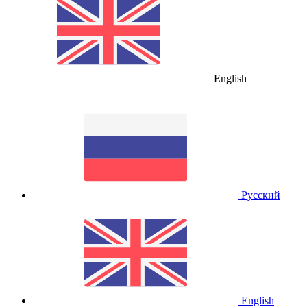
English
Русский
English