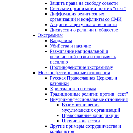
Защита права на свободу совести
Светские организации против "сект"
Диффамация религиозных
организаций и конфликты со СМИ
Акции в защиту нравственности
Дискуссии о религии и обществе
Экстремизм
Вандализм
Убийства и насилие
Разжигание национальной и
религиозной розни и призывы к
насилию
Противодействие экстремизму
Межконфессиональные отношения
Русская Православная Церковь и
католики
Христианство и ислам
Традиционные религии против "сект"
Внутриконфессиональные отношения
Взаимоотношения
мусульманских организаций
Православные юрисдикции
Прочие конфессии
Другие примеры сотрудничества и
конфликтов