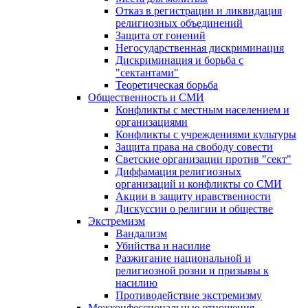
Отказ в регистрации и ликвидация
религиозных объединений
Защита от гонений
Негосударственная дискриминация
Дискриминация и борьба с
"сектантами"
Теоретическая борьба
Общественность и СМИ
Конфликты с местным населением и
организациями
Конфликты с учреждениями культуры
Защита права на свободу совести
Светские организации против "сект"
Диффамация религиозных
организаций и конфликты со СМИ
Акции в защиту нравственности
Дискуссии о религии и обществе
Экстремизм
Вандализм
Убийства и насилие
Разжигание национальной и
религиозной розни и призывы к
насилию
Противодействие экстремизму
Межконфессиональные отношения