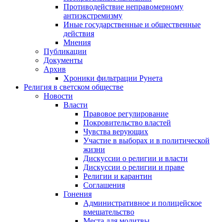
Противодействие неправомерному
антиэкстремизму
Иные государственные и общественные
действия
Мнения
Публикации
Документы
Архив
Хроники фильтрации Рунета
Религия в светском обществе
Новости
Власти
Правовое регулирование
Покровительство властей
Чувства верующих
Участие в выборах и в политической
жизни
Дискуссии о религии и власти
Дискуссии о религии и праве
Религии и карантин
Соглашения
Гонения
Административное и полицейское
вмешательство
Места для молитвы