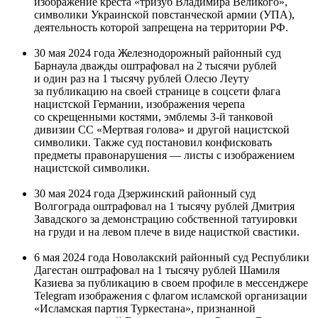
изображение креста «тризуб Владимира Великого»,
символики Украинской повстанческой армии (УПА),
деятельность которой запрещена на территории РФ.
30 мая 2024 года Железнодорожный районный суд
Барнаула дважды оштрафовал на 2 тысячи рублей
и один раз на 1 тысячу рублей Олесю Леуту
за публикацию на своей странице в соцсети флага
нацистской Германии, изображения черепа
со скрещенными костями, эмблемы 3-й танковой
дивизии СС «Мертвая голова» и другой нацистской
символики. Также суд постановил конфисковать
предметы правонарушения — листы с изображением
нацистской символики.
30 мая 2024 года Дзержинский районный суд
Волгограда оштрафовал на 1 тысячу рублей Дмитрия
Завадского за демонстрацию собственной татуировки
на груди и на левом плече в виде нацисткой свастики.
6 мая 2024 года Новолакский районный суд Республики
Дагестан оштрафовал на 1 тысячу рублей Шамиля
Казиева за публикацию в своем профиле в мессенджере
Telegram изображения с флагом исламской организации
«Исламская партия Туркестана», признанной