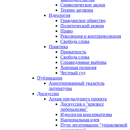
Символические акции
Теории заговора
Идеология
Гражданское общество
Политический режим
Право
Революция и контрреволюция
Свобода слова
Практика
Приватность
Свобода слова
Справедливые выборы
Хорошая полиция
Честный суд
Публикации
Аннотированный указатель
литературы
Дискуссии
Архив предыдущего проекта
Дискуссия о "кризисе
либерализма"
Идеология консерватизма
Национальная идея
Пути легитимации "управляемой