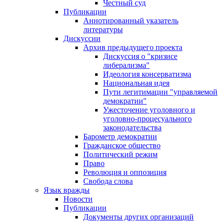
Честный суд
Публикации
Аннотированный указатель
литературы
Дискуссии
Архив предыдущего проекта
Дискуссия о "кризисе
либерализма"
Идеология консерватизма
Национальная идея
Пути легитимации "управляемой
демократии"
Ужесточение уголовного и
уголовно-процесуального
законодательства
Барометр демократии
Гражданское общество
Политический режим
Право
Революция и оппозиция
Свобода слова
Язык вражды
Новости
Публикации
Документы других организаций