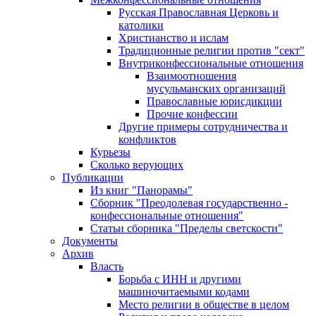
Русская Православная Церковь и
католики
Христианство и ислам
Традиционные религии против "сект"
Внутриконфессиональные отношения
Взаимоотношения
мусульманских организаций
Православные юрисдикции
Прочие конфессии
Другие примеры сотрудничества и
конфликтов
Курьезы
Сколько верующих
Публикации
Из книг "Панорамы"
Сборник "Преодолевая государственно -
конфессиональные отношения"
Статьи сборника "Пределы светскости"
Документы
Архив
Власть
Борьба с ИНН и другими
машиночитаемыми кодами
Место религии в обществе в целом