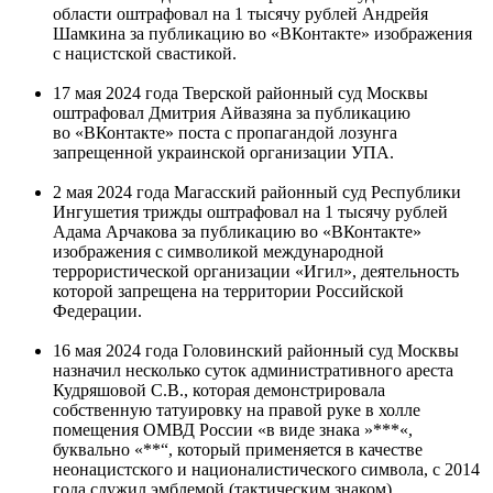
области оштрафовал на 1 тысячу рублей Андрейя
Шамкина за публикацию во «ВКонтакте» изображения
с нацистской свастикой.
17 мая 2024 года Тверской районный суд Москвы
оштрафовал Дмитрия Айвазяна за публикацию
во «ВКонтакте» поста с пропагандой лозунга
запрещенной украинской организации УПА.
2 мая 2024 года Магасский районный суд Республики
Ингушетия трижды оштрафовал на 1 тысячу рублей
Адама Арчакова за публикацию во «ВКонтакте»
изображения с символикой международной
террористической организации «Игил», деятельность
которой запрещена на территории Российской
Федерации.
16 мая 2024 года Головинский районный суд Москвы
назначил несколько суток административного ареста
Кудряшовой С.В., которая демонстрировала
собственную татуировку на правой руке в холле
помещения ОМВД России «в виде знака »***«,
буквально «**“, который применяется в качестве
неонацистского и националистического символа, с 2014
года служил эмблемой (тактическим знаком)