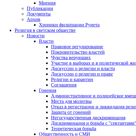
Мнения
Публикации
Документы
Архив
Хроники фильтрации Рунета
Религия в светском обществе
Новости
Власти
Правовое регулирование
Покровительство властей
Чувства верующих
Участие в выборах и в политической ж
Дискуссии о религии и власти
Дискуссии о религии и праве
Религии и карантин
Соглашения
Гонения
Административное и полицейское вмеш
Места для молитвы
Отказ в регистрации и ликвидация рел
Защита от гонений
Негосударственная дискриминация
Дискриминация и борьба с "сектантами
Теоретическая борьба
Общественность и СМИ