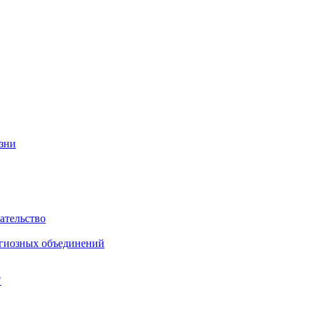
изни
ательство
игиозных объединений
"