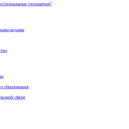
фессиональные отношения"
мыми кодами
ство
ве
го образования
льской сфере