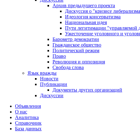
Архив предыдущего проекта
Дискуссия о "кризисе либерализм
Идеология консерватизма
Национальная идея
Пути легитимации "управляемой 
Ужесточение уголовного и уголов
Барометр демократии
Гражданское общество
Политический режим
Право
Революция и оппозиция
Свобода слова
Язык вражды
Новости
Публикации
Документы других организаций
Дискуссии
Объявления
О нас
Аналитика
Справочник
База данных