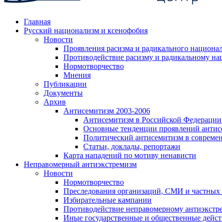
Главная
Русский национализм и ксенофобия
Новости
Проявления расизма и радикального национа
Противодействие расизму и радикальному на
Нормотворчество
Мнения
Публикации
Документы
Архив
Антисемитизм 2003-2006
Антисемитизм в Российской Федерации
Основные тенденции проявлений антис
Политический антисемитизм в совреме
Статьи, доклады, репортажи
Карта нападений по мотиву ненависти
Неправомерный антиэкстремизм
Новости
Нормотворчество
Преследования организаций, СМИ и частных
Избирательные кампании
Противодействие неправомерному антиэкстр
Иные государственные и общественные дейст