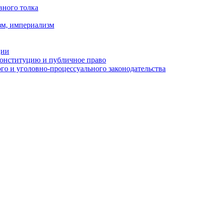
вного толка
зм, империализм
ции
Конституцию и публичное право
о и уголовно-процессуального законодательства