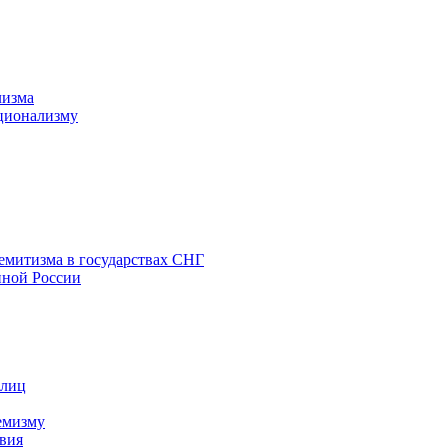
лизма
ционализму
емитизма в государствах СНГ
нной России
 лиц
емизму
вия