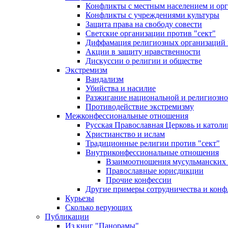
Конфликты с местным населением и ор
Конфликты с учреждениями культуры
Защита права на свободу совести
Светские организации против "сект"
Диффамация религиозных организаций
Акции в защиту нравственности
Дискуссии о религии и обществе
Экстремизм
Вандализм
Убийства и насилие
Разжигание национальной и религиозно
Противодействие экстремизму
Межконфессиональные отношения
Русская Православная Церковь и католи
Христианство и ислам
Традиционные религии против "сект"
Внутриконфессиональные отношения
Взаимоотношения мусульманских 
Православные юрисдикции
Прочие конфессии
Другие примеры сотрудничества и конф
Курьезы
Сколько верующих
Публикации
Из книг "Панорамы"