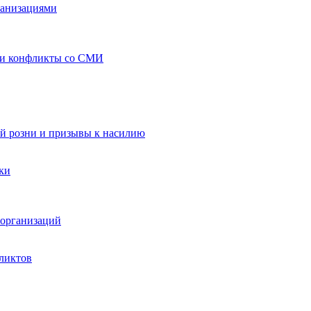
ганизациями
 и конфликты со СМИ
й розни и призывы к насилию
ки
организаций
ликтов