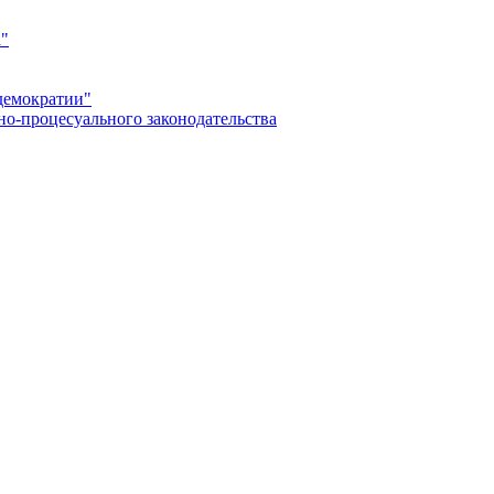
а"
демократии"
но-процесуального законодательства