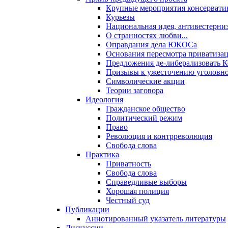
Крупные мероприятия консервати
Курьезы
Национальная идея, антивестерни
О странностях любви...
Оправдания дела ЮКОСа
Основания пересмотра приватиза
Предложения де-либерализовать 
Призывы к ужесточению уголовног
Символические акции
Теории заговора
Идеология
Гражданское общество
Политический режим
Право
Революция и контрреволюция
Свобода слова
Практика
Приватность
Свобода слова
Справедливые выборы
Хорошая полиция
Честный суд
Публикации
Аннотированный указатель литературы
Дискуссии