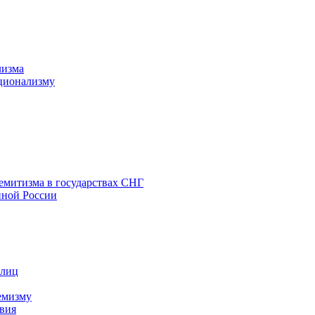
лизма
ционализму
емитизма в государствах СНГ
нной России
 лиц
емизму
вия