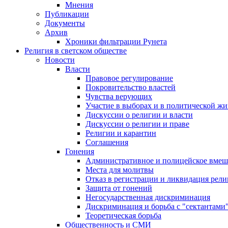
Мнения
Публикации
Документы
Архив
Хроники фильтрации Рунета
Религия в светском обществе
Новости
Власти
Правовое регулирование
Покровительство властей
Чувства верующих
Участие в выборах и в политической ж
Дискуссии о религии и власти
Дискуссии о религии и праве
Религии и карантин
Соглашения
Гонения
Административное и полицейское вмеш
Места для молитвы
Отказ в регистрации и ликвидация рел
Защита от гонений
Негосударственная дискриминация
Дискриминация и борьба с "сектантами
Теоретическая борьба
Общественность и СМИ