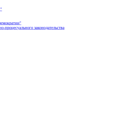
а"
демократии"
но-процесуального законодательства