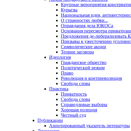
Крупные мероприятия консервати
Курьезы
Национальная идея, антивестерни
О странностях любви...
Оправдания дела ЮКОСа
Основания пересмотра приватиза
Предложения де-либерализовать 
Призывы к ужесточению уголовног
Символические акции
Теории заговора
Идеология
Гражданское общество
Политический режим
Право
Революция и контрреволюция
Свобода слова
Практика
Приватность
Свобода слова
Справедливые выборы
Хорошая полиция
Честный суд
Публикации
Аннотированный указатель литературы
Дискуссии