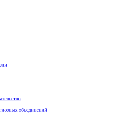
изни
ательство
игиозных объединений
"