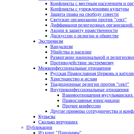
Конфликты с местным населением и ор
Конфликты с учреждениями культуры
Защита права на свободу совести
Светские организации против "сект"
Диффамация религиозных организаций
Акции в защиту нравственности
Дискуссии о религии и обществе
Экстремизм
Вандализм
Убийства и насилие
Разжигание национальной и религиозно
Противодействие экстремизму
Межконфессиональные отношения
Русская Православная Церковь и католи
Христианство и ислам
Традиционные религии против "сект"
Внутриконфессиональные отношения
Взаимоотношения мусульманских 
Православные юрисдикции
Прочие конфессии
Другие примеры сотрудничества и конф
Курьезы
Сколько верующих
Публикации
Из книг "Панорамы"