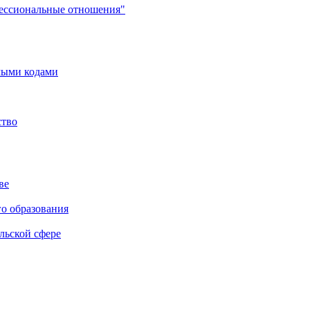
фессиональные отношения"
мыми кодами
ство
ве
го образования
льской сфере