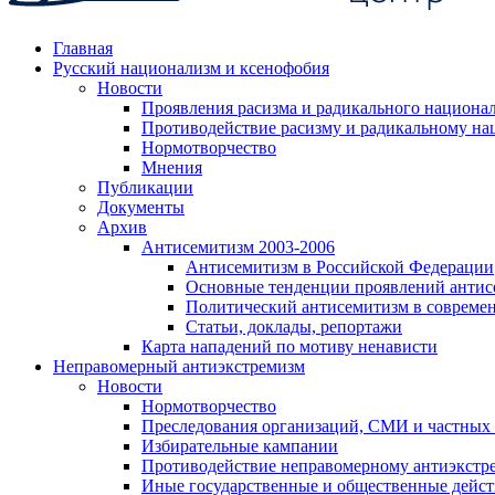
Главная
Русский национализм и ксенофобия
Новости
Проявления расизма и радикального национа
Противодействие расизму и радикальному на
Нормотворчество
Мнения
Публикации
Документы
Архив
Антисемитизм 2003-2006
Антисемитизм в Российской Федерации
Основные тенденции проявлений антис
Политический антисемитизм в совреме
Статьи, доклады, репортажи
Карта нападений по мотиву ненависти
Неправомерный антиэкстремизм
Новости
Нормотворчество
Преследования организаций, СМИ и частных
Избирательные кампании
Противодействие неправомерному антиэкстр
Иные государственные и общественные дейст