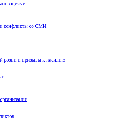
ганизациями
 и конфликты со СМИ
й розни и призывы к насилию
ки
организаций
ликтов