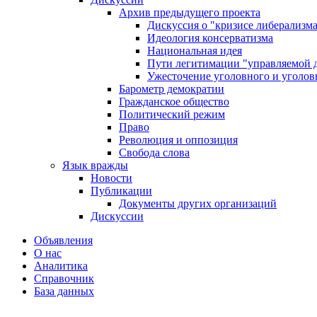
Архив предыдущего проекта
Дискуссия о "кризисе либерализм
Идеология консерватизма
Национальная идея
Пути легитимации "управляемой 
Ужесточение уголовного и уголов
Барометр демократии
Гражданское общество
Политический режим
Право
Революция и оппозиция
Свобода слова
Язык вражды
Новости
Публикации
Документы других организаций
Дискуссии
Объявления
О нас
Аналитика
Справочник
База данных