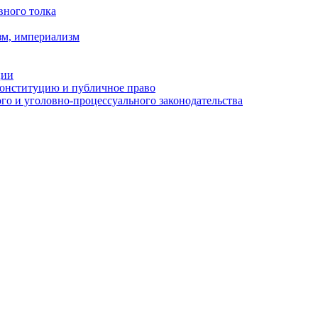
вного толка
зм, империализм
ции
Конституцию и публичное право
о и уголовно-процессуального законодательства